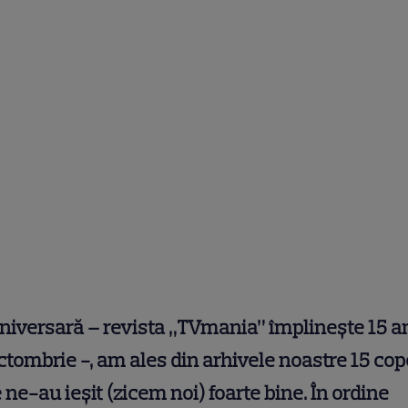
niversară – revista „TVmania” împlineşte 15 a
ctombrie -, am ales din arhivele noastre 15 cop
 ne-au ieşit (zicem noi) foarte bine. În ordine