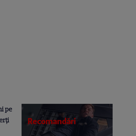
ni pe
erţi
Recomandări