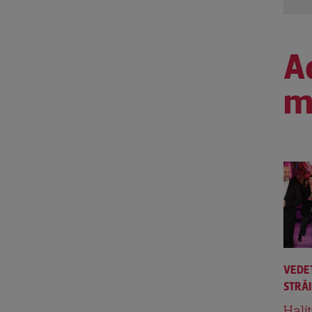
Ac
m
VEDE
STRĂ
Hali