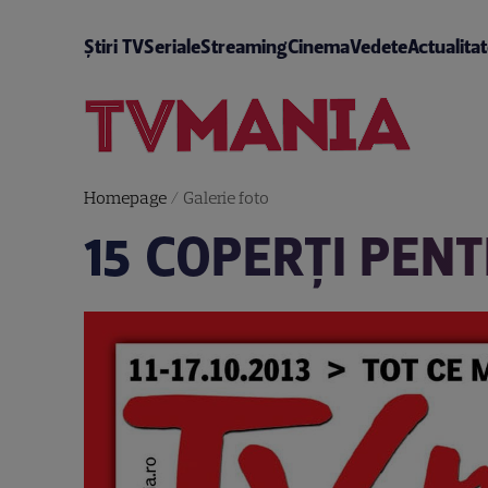
Știri TV
Seriale
Streaming
Cinema
Vedete
Actualita
Homepage
/
Galerie foto
15 COPERŢI PENT