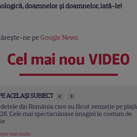
ologică, doamnelor şi doamnelor, iată-le!
ărește-ne pe
Google News
Cel mai nou VIDEO
PE ACELAȘI SUBIECT
riana Irimescu s-a căsătorit în secret cu Marc
rțun. Primele imagini de la cununia civilă a actriței
n „Trafic”
tește mai multe