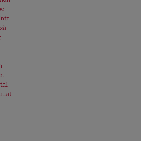
pe
într-
ază
t
n
în
ial
ilmat