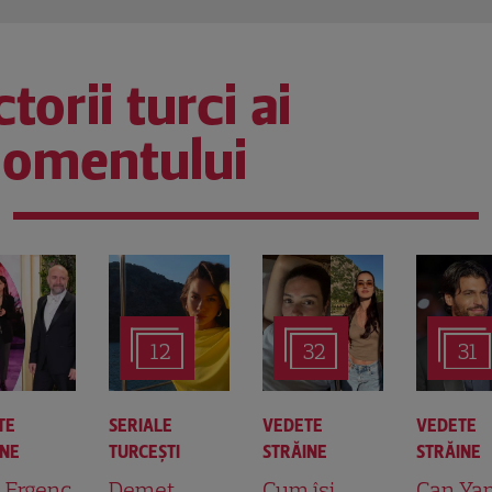
torii turci ai
omentului
12
32
31
TE
SERIALE
VEDETE
VEDETE
INE
TURCEŞTI
STRĂINE
STRĂINE
t Ergenç
Demet
Cum își
Can Ya