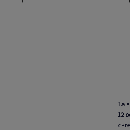
La a
12 o
care