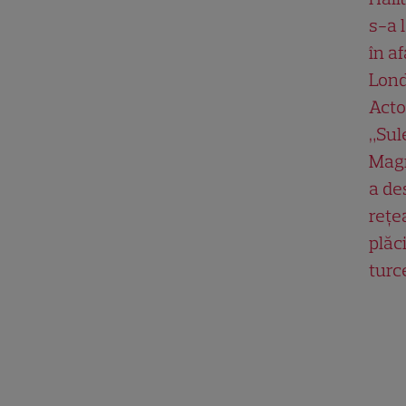
s-a 
în af
Lond
Acto
„Su
Magn
a de
rețe
plăci
turc