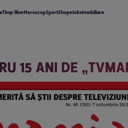
te
Timp liber
Horoscop
Sport
Shop
eJobs
Imobiliare
RU 15 ANI DE „TVMA