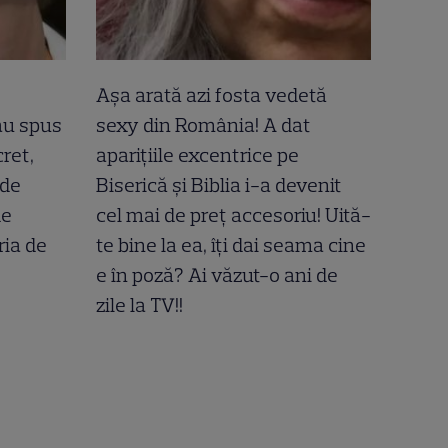
Așa arată azi fosta vedetă
-au spus
sexy din România! A dat
ret,
aparițiile excentrice pe
 de
Biserică și Biblia i-a devenit
de
cel mai de preț accesoriu! Uită-
ria de
te bine la ea, îți dai seama cine
e în poză? Ai văzut-o ani de
zile la TV!!