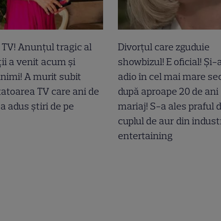
a TV! Anunțul tragic al
Divorțul care zguduie
ii a venit acum și
showbizul! E oficial! Și
inimi! A murit subit
adio în cel mai mare sec
atoarea TV care ani de
după aproape 20 de ani
-a adus știri de pe
mariaj! S-a ales praful 
cuplul de aur din indust
entertaining