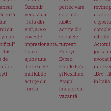
lansat
Özdemir,
petrec vara
revine 
aceri la
vedeta din
cele mai
ecrane 
ra:
„Fata din
iubite
o ipost
rul din
vis”, are o
actrițe din
comple
leyman
poveste
serialele
diferită.
ificul”
impresionantă.
turcești.
Actorul
schis o
Cum a
Fahriye
joacă u
a de
ajuns una
Evcen,
avocat 
ntării
dintre cele
Hande Erçel
noul ser
ești
mai iubite
și Neslihan
„Bro”, f
actrițe din
Atagül,
în Italia
Turcia
imagini din
vacanță