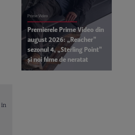
Prime Video
Premierele Prime Video din
august 2026: „Reacher”
sezonul 4, „Sterling Point”
și noi filme de neratat
Sarah, fiica Ancăi Serea, pleacă în Italia. Cât cos
studiile la celebra școală de modă din Milano: p
68.000 de euro în trei ani
Citește mai multe