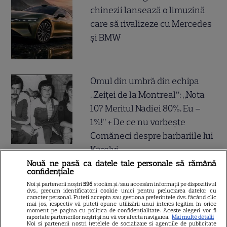
chinezii lansează o limuzină
care să rivalizeze cu Mercedes
și BMW
Omul din umbră din echipa
„Zeiței de la Montreal”: „Nota
10? Meritul Nadiei 80%. Eu –
1%!” + De ce nu vorbește
Comăneci despre barbariile lui
Karolyi
Nouă ne pasă ca datele tale personale să rămână
confidențiale
Divorțul care zguduie
Noi și partenerii noștri
596
stocăm și/sau accesăm informații pe dispozitivul
showbizul! E oficial! Și-au spus
dvs., precum identificatorii cookie unici pentru prelucrarea datelor cu
caracter personal. Puteți accepta sau gestiona preferințele dvs. făcând clic
mai jos, respectiv vă puteți opune utilizării unui interes legitim în orice
adio în cel mai mare secret,
moment pe pagina cu politica de confidențialitate. Aceste alegeri vor fi
raportate partenerilor noștri și nu vă vor afecta navigarea.
Mai multe detalii
după aproape 20 de ani de
Noi si partenerii nostri (retelele de socializare si agentiile de publicitate