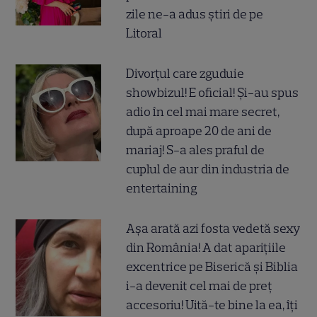
zile ne-a adus știri de pe
Litoral
Divorțul care zguduie
showbizul! E oficial! Și-au spus
adio în cel mai mare secret,
după aproape 20 de ani de
mariaj! S-a ales praful de
cuplul de aur din industria de
entertaining
Așa arată azi fosta vedetă sexy
din România! A dat aparițiile
excentrice pe Biserică și Biblia
i-a devenit cel mai de preț
accesoriu! Uită-te bine la ea, îți