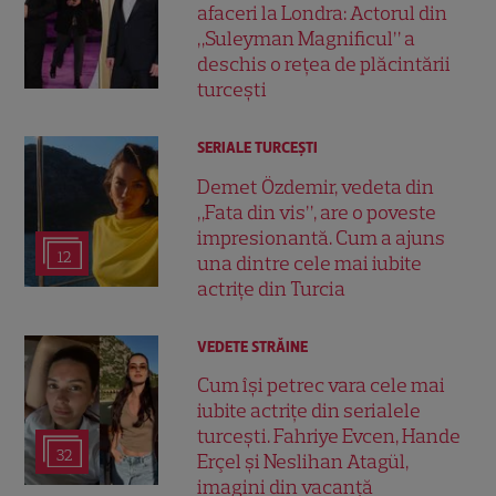
afaceri la Londra: Actorul din
„Suleyman Magnificul” a
deschis o rețea de plăcintării
turcești
SERIALE TURCEŞTI
Demet Özdemir, vedeta din
„Fata din vis”, are o poveste
impresionantă. Cum a ajuns
12
una dintre cele mai iubite
actrițe din Turcia
VEDETE STRĂINE
Cum își petrec vara cele mai
iubite actrițe din serialele
turcești. Fahriye Evcen, Hande
32
Erçel și Neslihan Atagül,
imagini din vacanță