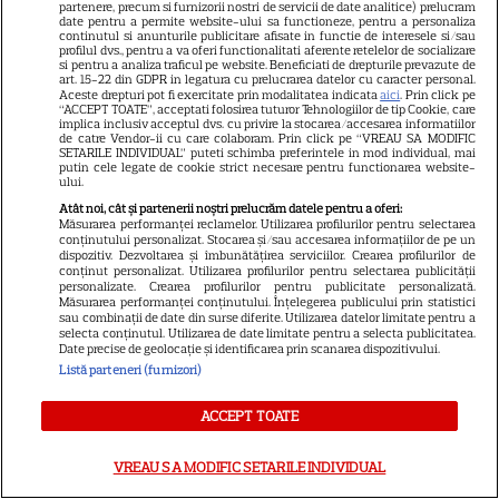
partenere, precum si furnizorii nostri de servicii de date analitice) prelucram
mariaj! S-a ales praful de
date pentru a permite website-ului sa functioneze, pentru a personaliza
continutul si anunturile publicitare afisate in functie de interesele si/sau
cuplul de aur din industria de
profilul dvs., pentru a va oferi functionalitati aferente retelelor de socializare
si pentru a analiza traficul pe website. Beneficiati de drepturile prevazute de
entertaining
art. 15-22 din GDPR in legatura cu prelucrarea datelor cu caracter personal.
Aceste drepturi pot fi exercitate prin modalitatea indicata
aici
. Prin click pe
“ACCEPT TOATE”, acceptati folosirea tuturor Tehnologiilor de tip Cookie, care
implica inclusiv acceptul dvs. cu privire la stocarea/accesarea informatiilor
Anunțul momentului! A vrut
de catre Vendor-ii cu care colaboram. Prin click pe “VREAU SA MODIFIC
SETARILE INDIVIDUAL” puteti schimba preferintele in mod individual, mai
să se știe de la ea! Elena Udrea
putin cele legate de cookie strict necesare pentru functionarea website-
ului.
și Adrian Alexandrov, după 10
Atât noi, cât și partenerii noștri prelucrăm datele pentru a oferi:
ani de relație și un copil rupt
Măsurarea performanței reclamelor. Utilizarea profilurilor pentru selectarea
conținutului personalizat. Stocarea și/sau accesarea informațiilor de pe un
din soare au...
dispozitiv. Dezvoltarea și îmbunătățirea serviciilor. Crearea profilurilor de
conținut personalizat. Utilizarea profilurilor pentru selectarea publicității
personalizate. Crearea profilurilor pentru publicitate personalizată.
Măsurarea performanței conținutului. Înțelegerea publicului prin statistici
sau combinații de date din surse diferite. Utilizarea datelor limitate pentru a
selecta conținutul. Utilizarea de date limitate pentru a selecta publicitatea.
Date precise de geolocație și identificarea prin scanarea dispozitivului.
SERIALE
Listă parteneri (furnizori)
ACCEPT TOATE
VREAU SA MODIFIC SETARILE INDIVIDUAL