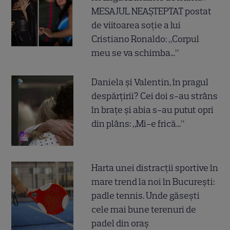
MESAJUL NEAȘTEPTAT postat
de viitoarea soție a lui
Cristiano Ronaldo: „Corpul
meu se va schimba...”
Daniela și Valentin, în pragul
despărțirii? Cei doi s-au strâns
în brațe și abia s-au putut opri
din plâns: „Mi-e frică...”
Harta unei distracții sportive în
mare trend la noi în București:
padle tennis. Unde găsești
cele mai bune terenuri de
padel din oraș