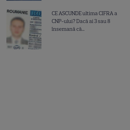
CE ASCUNDE ultima CIFRA a
CNP-ului? Dacă ai 3 sau 8
însemană că...