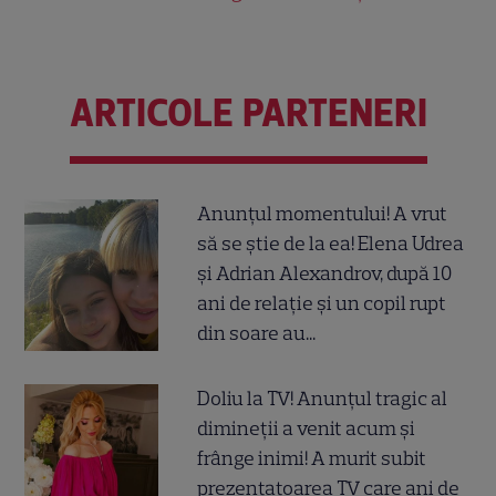
ARTICOLE PARTENERI
Anunțul momentului! A vrut
să se știe de la ea! Elena Udrea
și Adrian Alexandrov, după 10
ani de relație și un copil rupt
din soare au...
Doliu la TV! Anunțul tragic al
dimineții a venit acum și
frânge inimi! A murit subit
prezentatoarea TV care ani de