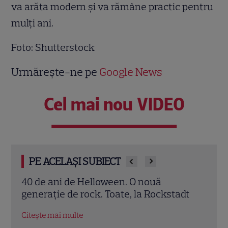
va arăta modern și va rămâne practic pentru
mulți ani.
Foto: Shutterstock
Urmărește-ne pe
Google News
Cel mai nou VIDEO
PE ACELAȘI SUBIECT
3 metode să obții un zâmbet de vedetă
Saba
dt
Rock
Citește mai multe
Citeș