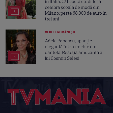
în Italia. Cât costă studiile la
celebra școală de modă din
8
Milano: peste 68.000 de euro în
trei ani
VEDETE ROMÂNEŞTI
Adela Popescu, apariție
elegantă într-o rochie din
dantelă. Reacția amuzantă a
6
lui Cosmin Seleși