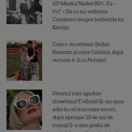
10? Meritul Nadiei 80%. Eu –
1%!” + De ce nu vorbește
Comăneci despre barbariile lui
Karolyi
Cum s-au relaxat Ștefan
Baiaram și soția Cristina, după
victoria 4-0 cu Petrolul
Divorțul care zguduie
showbizul! E oficial! Și-au spus
adio în cel mai mare secret,
după aproape 20 de ani de
mariaj! S-a ales praful de