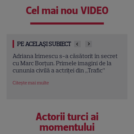
Cel mai nou VIDEO
PE ACELAȘI SUBIECT
cret
Sarah, fiica Ancăi Serea, pleacă în Italia.
Adel
la
Cât costă studiile la celebra școală de
roch
modă din Milano: peste 68.000 de euro în
lui 
trei ani
Citeș
Citește mai multe
Actorii turci ai
momentului