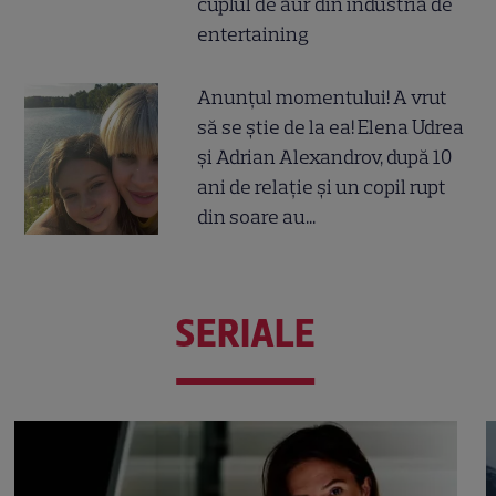
cuplul de aur din industria de
entertaining
Anunțul momentului! A vrut
să se știe de la ea! Elena Udrea
și Adrian Alexandrov, după 10
ani de relație și un copil rupt
din soare au...
SERIALE