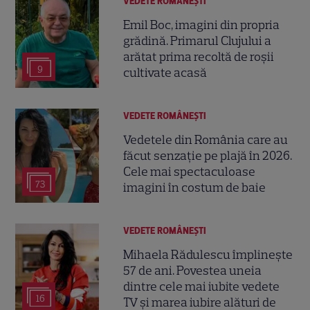
VEDETE ROMÂNEŞTI
Emil Boc, imagini din propria
grădină. Primarul Clujului a
arătat prima recoltă de roșii
9
cultivate acasă
VEDETE ROMÂNEŞTI
Vedetele din România care au
făcut senzație pe plajă în 2026.
Cele mai spectaculoase
73
imagini în costum de baie
VEDETE ROMÂNEŞTI
Mihaela Rădulescu împlinește
57 de ani. Povestea uneia
dintre cele mai iubite vedete
16
TV și marea iubire alături de