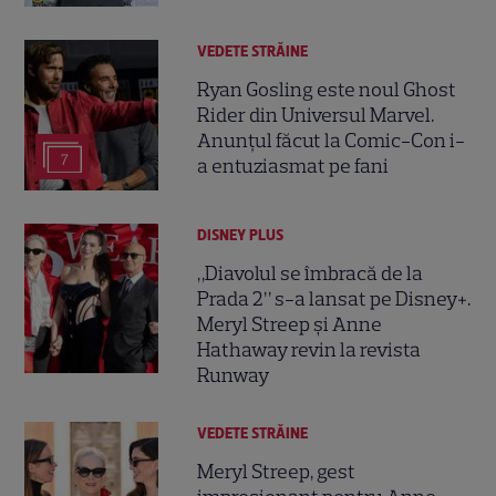
VEDETE STRĂINE
Ryan Gosling este noul Ghost
Rider din Universul Marvel.
Anunțul făcut la Comic-Con i-
7
a entuziasmat pe fani
DISNEY PLUS
„Diavolul se îmbracă de la
Prada 2” s-a lansat pe Disney+.
Meryl Streep și Anne
Hathaway revin la revista
Runway
VEDETE STRĂINE
Meryl Streep, gest