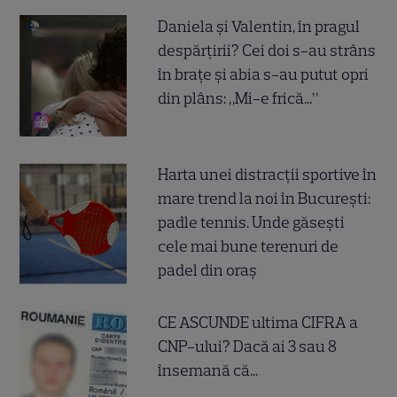
Daniela și Valentin, în pragul
despărțirii? Cei doi s-au strâns
în brațe și abia s-au putut opri
din plâns: „Mi-e frică...”
Harta unei distracții sportive în
mare trend la noi în București:
padle tennis. Unde găsești
cele mai bune terenuri de
padel din oraș
CE ASCUNDE ultima CIFRA a
CNP-ului? Dacă ai 3 sau 8
însemană că...