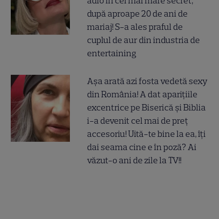
adio în cel mai mare secret,
după aproape 20 de ani de
mariaj! S-a ales praful de
cuplul de aur din industria de
entertaining
Așa arată azi fosta vedetă sexy
din România! A dat aparițiile
excentrice pe Biserică și Biblia
i-a devenit cel mai de preț
accesoriu! Uită-te bine la ea, îți
dai seama cine e în poză? Ai
văzut-o ani de zile la TV!!