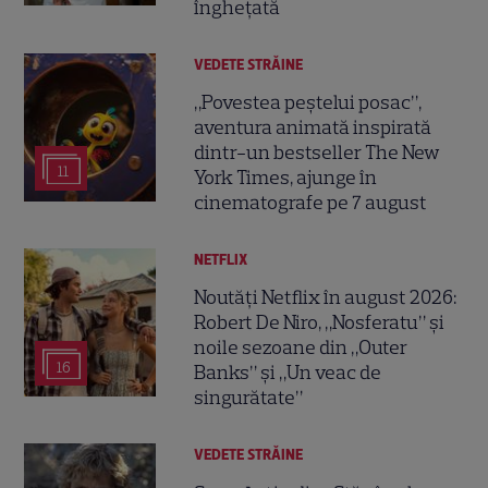
înghețată
VEDETE STRĂINE
„Povestea peștelui posac”,
aventura animată inspirată
dintr-un bestseller The New
11
York Times, ajunge în
cinematografe pe 7 august
NETFLIX
Noutăți Netflix în august 2026:
Robert De Niro, „Nosferatu” și
noile sezoane din „Outer
16
Banks” și „Un veac de
singurătate”
VEDETE STRĂINE