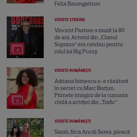
Felix Baumgartner
VEDETE STRĂINE
Vincent Pastore a murit la 80
de ani. Actorul din „Clanul
Soprano” era celebru pentru
4
rolul lui Big Pussy
VEDETE ROMÂNEŞTI
Adriana Irimescu s-a căsătorit
în secret cu Marc Borțun.
Primele imagini de la cununia
11
civilă a actriței din „Trafic”
VEDETE ROMÂNEŞTI
Sarah, fiica Ancăi Serea, pleacă