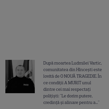
După moartea Ludmilei Vartic,
comunitatea din Hîncești este
lovită de O NOUĂ TRAGEDIE. În
ce condiții A MURIT unul
dintre cei mai respectați
polițiști: "Le dorim putere,
credință și alinare pentru a..."