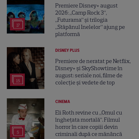
Premiere Disney+ august
2026: „Camp Rock 3”,
„Futurama” și trilogia
17
„Stăpânul Inelelor” ajung pe
platformă
DISNEY PLUS
Premiere de neratat pe Netflix,
Disney+ și SkyShowtime în
august: seriale noi, filme de
15
colecție și vedete de top
CINEMA
Eli Roth revine cu „Omul cu
înghețata mortală”. Filmul
horror în care copiii devin
5
criminali după ce mănâncă