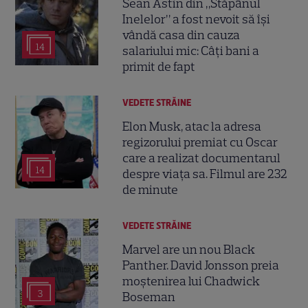
Sean Astin din „Stăpânul
Inelelor” a fost nevoit să își
vândă casa din cauza
14
salariului mic: Câți bani a
primit de fapt
VEDETE STRĂINE
Elon Musk, atac la adresa
regizorului premiat cu Oscar
care a realizat documentarul
14
despre viața sa. Filmul are 232
de minute
VEDETE STRĂINE
Marvel are un nou Black
Panther. David Jonsson preia
moștenirea lui Chadwick
3
Boseman