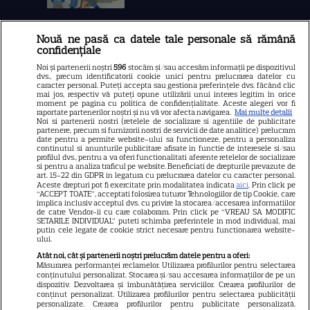
Nouă ne pasă ca datele tale personale să rămână
Libertatea
confidențiale
Libertatea pentru femei
Noi și partenerii noștri
596
stocăm și/sau accesăm informații pe dispozitivul
dvs., precum identificatorii cookie unici pentru prelucrarea datelor cu
GSP
caracter personal. Puteți accepta sau gestiona preferințele dvs. făcând clic
mai jos, respectiv vă puteți opune utilizării unui interes legitim în orice
Știri mondene
moment pe pagina cu politica de confidențialitate. Aceste alegeri vor fi
raportate partenerilor noștri și nu vă vor afecta navigarea.
Mai multe detalii
Noi si partenerii nostri (retelele de socializare si agentiile de publicitate
Avantaje
partenere, precum si furnizorii nostri de servicii de date analitice) prelucram
date pentru a permite website-ului sa functioneze, pentru a personaliza
Elle
continutul si anunturile publicitare afisate in functie de interesele si/sau
profilul dvs., pentru a va oferi functionalitati aferente retelelor de socializare
Unica
si pentru a analiza traficul pe website. Beneficiati de drepturile prevazute de
art. 15-22 din GDPR in legatura cu prelucrarea datelor cu caracter personal.
Retete practice
Aceste drepturi pot fi exercitate prin modalitatea indicata
aici
. Prin click pe
“ACCEPT TOATE”, acceptati folosirea tuturor Tehnologiilor de tip Cookie, care
implica inclusiv acceptul dvs. cu privire la stocarea/accesarea informatiilor
de catre Vendor-ii cu care colaboram. Prin click pe “VREAU SA MODIFIC
SETARILE INDIVIDUAL” puteti schimba preferintele in mod individual, mai
URMĂREȘTE-NE PE
putin cele legate de cookie strict necesare pentru functionarea website-
ului.
Atât noi, cât și partenerii noștri prelucrăm datele pentru a oferi:
Măsurarea performanței reclamelor. Utilizarea profilurilor pentru selectarea
conținutului personalizat. Stocarea și/sau accesarea informațiilor de pe un
dispozitiv. Dezvoltarea și îmbunătățirea serviciilor. Crearea profilurilor de
conținut personalizat. Utilizarea profilurilor pentru selectarea publicității
Copyright
2026
Ringier Romania – Toate Drepturile rezervate
personalizate. Crearea profilurilor pentru publicitate personalizată.