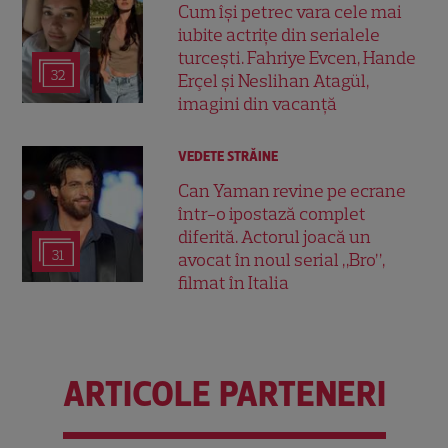
Cum își petrec vara cele mai
iubite actrițe din serialele
turcești. Fahriye Evcen, Hande
32
Erçel și Neslihan Atagül,
imagini din vacanță
VEDETE STRĂINE
Can Yaman revine pe ecrane
într-o ipostază complet
diferită. Actorul joacă un
31
avocat în noul serial „Bro”,
filmat în Italia
ARTICOLE PARTENERI