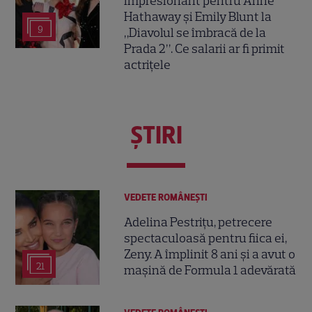
impresionant pentru Anne
Hathaway și Emily Blunt la
9
„Diavolul se îmbracă de la
Prada 2”. Ce salarii ar fi primit
actrițele
ŞTIRI
VEDETE ROMÂNEŞTI
Adelina Pestrițu, petrecere
spectaculoasă pentru fiica ei,
Zeny. A împlinit 8 ani și a avut o
21
mașină de Formula 1 adevărată