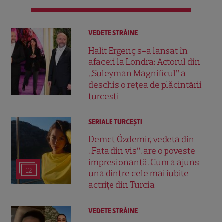
VEDETE STRĂINE
Halit Ergenç s-a lansat în
afaceri la Londra: Actorul din
„Suleyman Magnificul” a
deschis o rețea de plăcintării
turcești
SERIALE TURCEŞTI
Demet Özdemir, vedeta din
„Fata din vis”, are o poveste
impresionantă. Cum a ajuns
12
una dintre cele mai iubite
actrițe din Turcia
VEDETE STRĂINE