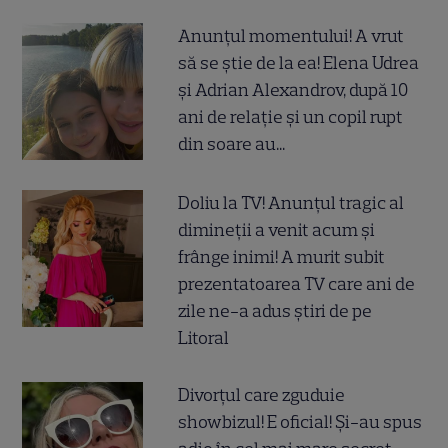
Anunțul momentului! A vrut
să se știe de la ea! Elena Udrea
și Adrian Alexandrov, după 10
ani de relație și un copil rupt
din soare au...
Doliu la TV! Anunțul tragic al
dimineții a venit acum și
frânge inimi! A murit subit
prezentatoarea TV care ani de
zile ne-a adus știri de pe
Litoral
Divorțul care zguduie
showbizul! E oficial! Și-au spus