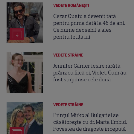
VEDETE ROMÂNEŞTI
Cezar Ouatu a devenit tată
pentru prima dată la 46 de ani.
Ce nume deosebit a ales
4
pentru fetița lui
VEDETE STRĂINE
Jennifer Garner, ieșire rară la
prânz cu fiica ei, Violet. Cum au
fost surprinse cele două
VEDETE STRĂINE
Prințul Mirko al Bulgariei se
căsătorește cu dr. Marta Embid.
Povestea de dragoste începută