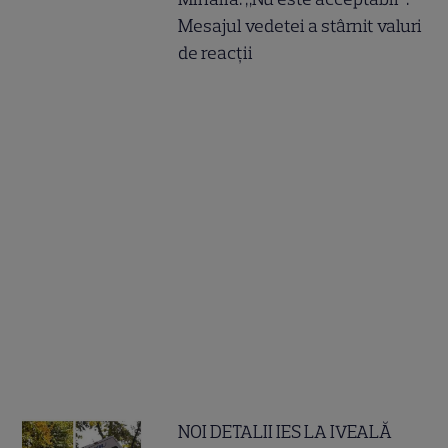
Mesajul vedetei a stârnit valuri
de reacții
NOI DETALII IES LA IVEALĂ