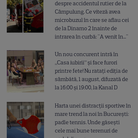
despre accidentul rutier de la
Câmpulung. Ce viteză avea
microbuzul în care se aflau cei
de la Dinamo 2 înainte de
intrarea în curbă: "A venit în..."
Un nou concurent intră în
„Casa iubirii” și face furori
printre fete! Nu ratați ediția de
sâmbătă, 1 august, difuzată de
la 16:00 și 19:00, la Kanal D
Harta unei distracții sportive în
mare trend la noi în București:
padle tennis. Unde găsești
cele mai bune terenuri de