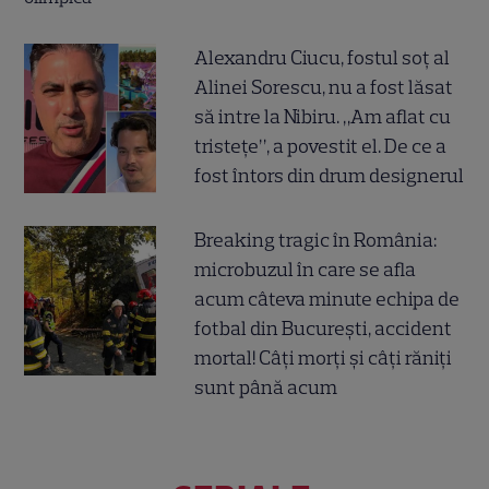
Alexandru Ciucu, fostul soț al
Alinei Sorescu, nu a fost lăsat
să intre la Nibiru. „Am aflat cu
tristețe”, a povestit el. De ce a
fost întors din drum designerul
Breaking tragic în România:
microbuzul în care se afla
acum câteva minute echipa de
fotbal din București, accident
mortal! Câți morți și câți răniți
sunt până acum