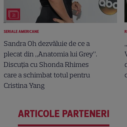
21
SERIALE AMERICANE
R
Sandra Oh dezvăluie de ce a
plecat din „Anatomia lui Grey”.
Discuția cu Shonda Rhimes
care a schimbat totul pentru
Cristina Yang
ARTICOLE PARTENERI