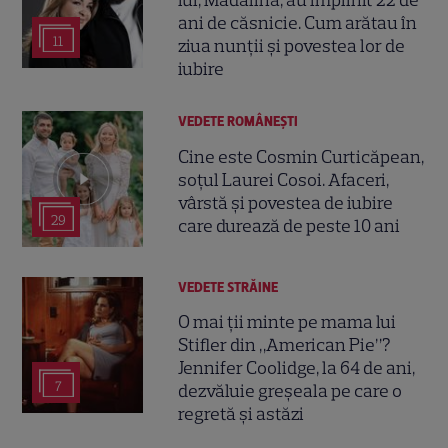
lui, Mădălina, au împlinit 22 de
ani de căsnicie. Cum arătau în
11
ziua nunții și povestea lor de
iubire
VEDETE ROMÂNEŞTI
Cine este Cosmin Curticăpean,
soțul Laurei Cosoi. Afaceri,
vârstă și povestea de iubire
29
care durează de peste 10 ani
VEDETE STRĂINE
O mai ții minte pe mama lui
Stifler din „American Pie”?
Jennifer Coolidge, la 64 de ani,
7
dezvăluie greșeala pe care o
regretă și astăzi