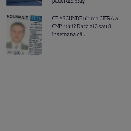
padel din oraș
CE ASCUNDE ultima CIFRA a
CNP-ului? Dacă ai 3 sau 8
însemană că...