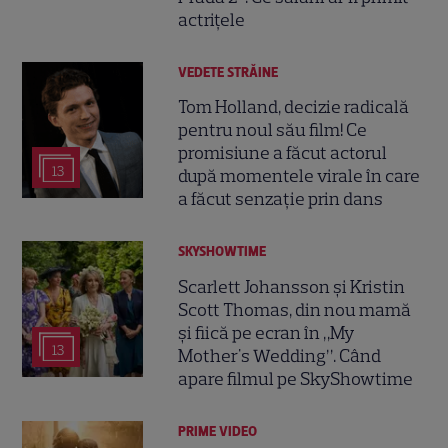
actrițele
VEDETE STRĂINE
Tom Holland, decizie radicală
pentru noul său film! Ce
promisiune a făcut actorul
13
după momentele virale în care
a făcut senzație prin dans
SKYSHOWTIME
Scarlett Johansson și Kristin
Scott Thomas, din nou mamă
și fiică pe ecran în „My
13
Mother's Wedding”. Când
apare filmul pe SkyShowtime
PRIME VIDEO