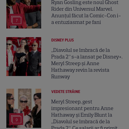
Ryan Gosling este noul Ghost
Rider din Universul Marvel.
Anunțul făcut la Comic-Con i-
7
a entuziasmat pe fani
DISNEY PLUS
„Diavolul se îmbracă de la
Prada 2” s-a lansat pe Disney+.
Meryl Streep și Anne
Hathaway revin la revista
Runway
VEDETE STRĂINE
Meryl Streep, gest
impresionant pentru Anne
Hathaway și Emily Blunt la
9
„Diavolul se îmbracă de la
Prada 2”. Ce salarii ar fi primit