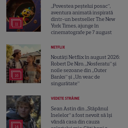
„Povestea peștelui posac”,
aventura animată inspirată
dintr-un bestseller The New
11
York Times, ajunge în
cinematografe pe 7 august
NETFLIX
Noutăți Netflix în august 2026:
Robert De Niro, „Nosferatu” și
noile sezoane din „Outer
16
Banks” și „Un veac de
singurătate”
VEDETE STRĂINE
Sean Astin din „Stăpânul
Inelelor” a fost nevoit să își
vândă casa din cauza
14