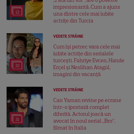
impresionantă. Cum a ajuns
12
una dintre cele mai iubite
actrițe din Turcia
VEDETE STRĂINE
Cum își petrec vara cele mai
iubite actrițe din serialele
turcești. Fahriye Evcen, Hande
32
Erçel și Neslihan Atagül,
imagini din vacanță
VEDETE STRĂINE
Can Yaman revine pe ecrane
într-o ipostază complet
diferită. Actorul joacă un
31
avocat în noul serial „Bro”,
filmat în Italia