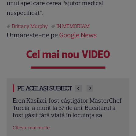
unui apel care cerea “ajutor medical
nespecificat”.
Brittany Murphy
IN MEMORIAM
Urmărește-ne pe
Google News
Cel mai nou VIDEO
PE ACELAȘI SUBIECT
rChef
Trei cupluri revin la „Insula Iubirii –
Chel
l a
Reuniuni”. Ce se întâmplă când se
de A
întâlnesc din nou cu Radu Vâlcan
ches
Citește mai multe
Citeș