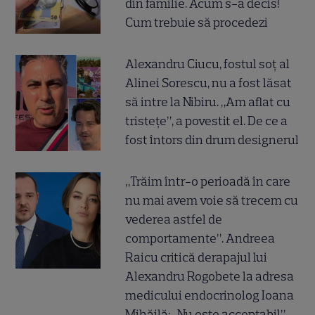
din familie. Acum s-a decis!
Cum trebuie să procedezi
Alexandru Ciucu, fostul soț al
Alinei Sorescu, nu a fost lăsat
să intre la Nibiru. „Am aflat cu
tristețe”, a povestit el. De ce a
fost întors din drum designerul
„Trăim într-o perioadă în care
nu mai avem voie să trecem cu
vederea astfel de
comportamente”. Andreea
Raicu critică derapajul lui
Alexandru Rogobete la adresa
medicului endocrinolog Ioana
Mihăilă: „Nu este acceptabil”.