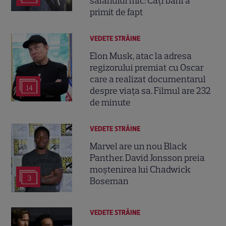
salariului mic: Câți bani a
primit de fapt
VEDETE STRĂINE
Elon Musk, atac la adresa
regizorului premiat cu Oscar
care a realizat documentarul
14
despre viața sa. Filmul are 232
de minute
VEDETE STRĂINE
Marvel are un nou Black
Panther. David Jonsson preia
moștenirea lui Chadwick
3
Boseman
VEDETE STRĂINE