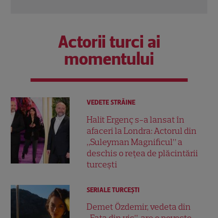
Actorii turci ai
momentului
VEDETE STRĂINE
Halit Ergenç s-a lansat în
afaceri la Londra: Actorul din
„Suleyman Magnificul” a
deschis o rețea de plăcintării
turcești
SERIALE TURCEŞTI
Demet Özdemir, vedeta din
„Fata din vis”, are o poveste