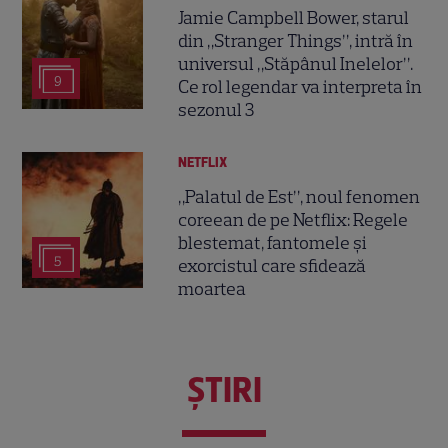
Jamie Campbell Bower, starul
din „Stranger Things”, intră în
universul „Stăpânul Inelelor”.
9
Ce rol legendar va interpreta în
sezonul 3
NETFLIX
„Palatul de Est”, noul fenomen
coreean de pe Netflix: Regele
blestemat, fantomele și
5
exorcistul care sfidează
moartea
ŞTIRI