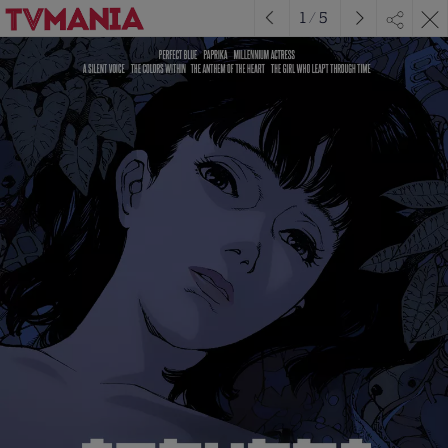
1
/
5