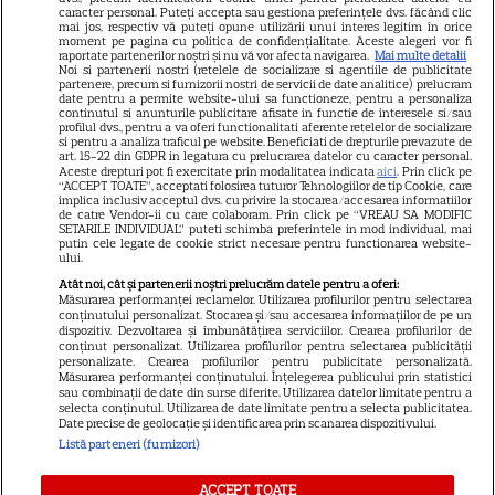
caracter personal. Puteți accepta sau gestiona preferințele dvs. făcând clic
Dumnezeu mâna în cap!
mai jos, respectiv vă puteți opune utilizării unui interes legitim în orice
moment pe pagina cu politica de confidențialitate. Aceste alegeri vor fi
Felicitări, să fiți fericiți! Că
raportate partenerilor noștri și nu vă vor afecta navigarea.
Mai multe detalii
Noi si partenerii nostri (retelele de socializare si agentiile de publicitate
partenere, precum si furnizorii nostri de servicii de date analitice) prelucram
frumoși sunteți!
date pentru a permite website-ului sa functioneze, pentru a personaliza
continutul si anunturile publicitare afisate in functie de interesele si/sau
profilul dvs., pentru a va oferi functionalitati aferente retelelor de socializare
si pentru a analiza traficul pe website. Beneficiati de drepturile prevazute de
Cătălin Crișan, gafă de
art. 15-22 din GDPR in legatura cu prelucrarea datelor cu caracter personal.
Aceste drepturi pot fi exercitate prin modalitatea indicata
aici
. Prin click pe
proporții după ce a anunțat că
“ACCEPT TOATE”, acceptati folosirea tuturor Tehnologiilor de tip Cookie, care
implica inclusiv acceptul dvs. cu privire la stocarea/accesarea informatiilor
s-a despărțit de iubită „Să mă
de catre Vendor-ii cu care colaboram. Prin click pe “VREAU SA MODIFIC
SETARILE INDIVIDUAL” puteti schimba preferintele in mod individual, mai
criticați ușor”. Internauții i-au
putin cele legate de cookie strict necesare pentru functionarea website-
ului.
bătut obrazul
Atât noi, cât și partenerii noștri prelucrăm datele pentru a oferi:
Măsurarea performanței reclamelor. Utilizarea profilurilor pentru selectarea
conținutului personalizat. Stocarea și/sau accesarea informațiilor de pe un
dispozitiv. Dezvoltarea și îmbunătățirea serviciilor. Crearea profilurilor de
Vedeta din România care a
conținut personalizat. Utilizarea profilurilor pentru selectarea publicității
personalizate. Crearea profilurilor pentru publicitate personalizată.
născut chiar de ziua ei. Anul
Măsurarea performanței conținutului. Înțelegerea publicului prin statistici
acesta face nunta de lemn!
sau combinații de date din surse diferite. Utilizarea datelor limitate pentru a
selecta conținutul. Utilizarea de date limitate pentru a selecta publicitatea.
Date precise de geolocație și identificarea prin scanarea dispozitivului.
Listă parteneri (furnizori)
ACCEPT TOATE