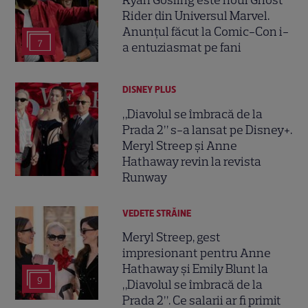
Rider din Universul Marvel.
Anunțul făcut la Comic-Con i-
7
a entuziasmat pe fani
DISNEY PLUS
„Diavolul se îmbracă de la
Prada 2” s-a lansat pe Disney+.
Meryl Streep și Anne
Hathaway revin la revista
Runway
VEDETE STRĂINE
Meryl Streep, gest
impresionant pentru Anne
Hathaway și Emily Blunt la
9
„Diavolul se îmbracă de la
Prada 2”. Ce salarii ar fi primit