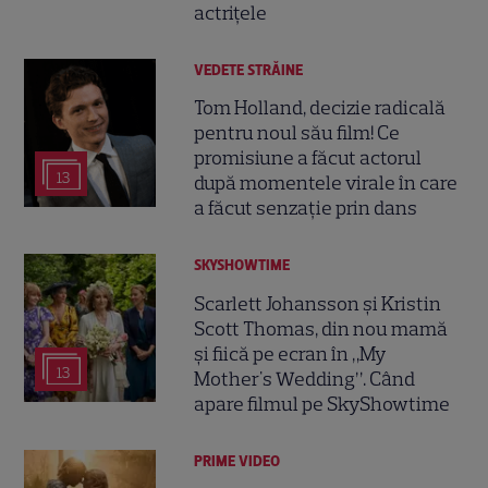
actrițele
VEDETE STRĂINE
Tom Holland, decizie radicală
pentru noul său film! Ce
promisiune a făcut actorul
13
după momentele virale în care
a făcut senzație prin dans
SKYSHOWTIME
Scarlett Johansson și Kristin
Scott Thomas, din nou mamă
și fiică pe ecran în „My
13
Mother's Wedding”. Când
apare filmul pe SkyShowtime
PRIME VIDEO