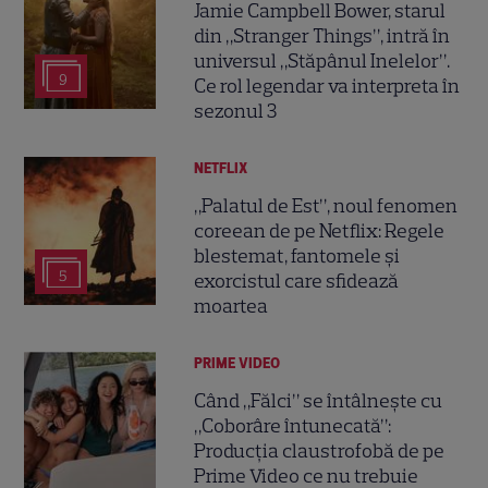
Jamie Campbell Bower, starul
din „Stranger Things”, intră în
universul „Stăpânul Inelelor”.
9
Ce rol legendar va interpreta în
sezonul 3
NETFLIX
„Palatul de Est”, noul fenomen
coreean de pe Netflix: Regele
blestemat, fantomele și
5
exorcistul care sfidează
moartea
PRIME VIDEO
Când „Fălci” se întâlnește cu
„Coborâre întunecată”:
Producția claustrofobă de pe
Prime Video ce nu trebuie