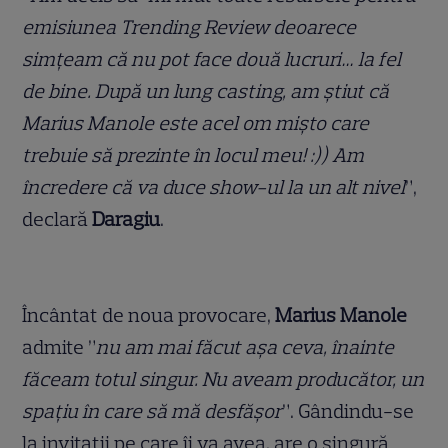
emisiunea Trending Review deoarece
simțeam că nu pot face două lucruri… la fel
de bine. După un lung casting, am știut că
Marius Manole este acel om mișto care
trebuie să prezinte în locul meu! :)) Am
încredere că va duce show-ul la un alt nivel
”,
declară
Daragiu
.
Încântat de noua provocare,
Marius Manole
admite ”
nu am mai făcut așa ceva, înainte
făceam totul singur. Nu aveam producător, un
spațiu în care să mă desfășor
”. Gândindu-se
la invitații pe care îi va avea, are o singură