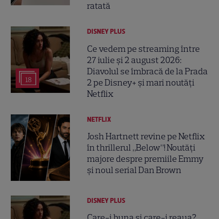
ratată
DISNEY PLUS
Ce vedem pe streaming între
27 iulie și 2 august 2026:
Diavolul se îmbracă de la Prada
18
2 pe Disney+ și mari noutăți
Netflix
NETFLIX
Josh Hartnett revine pe Netflix
în thrillerul „Below”! Noutăți
majore despre premiile Emmy
și noul serial Dan Brown
DISNEY PLUS
Care-i buna și care-i reaua?