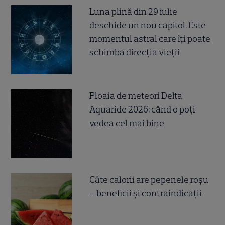
Luna plină din 29 iulie
deschide un nou capitol. Este
momentul astral care îți poate
schimba direcția vieții
Ploaia de meteori Delta
Aquaride 2026: când o poți
vedea cel mai bine
Câte calorii are pepenele roșu
– beneficii și contraindicații