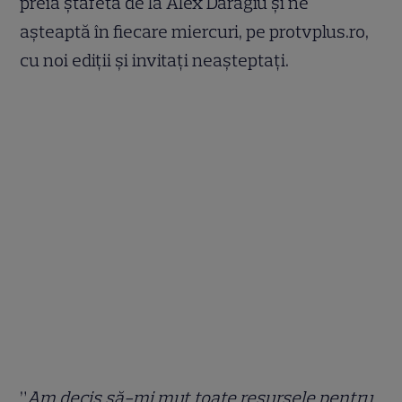
preia ștafeta de la Alex Daragiu și ne
așteaptă în fiecare miercuri, pe protvplus.ro,
cu noi ediții și invitați neașteptați.
”
Am decis să-mi mut toate resursele pentru