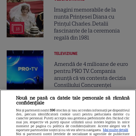
Imagini memorabile de la
nunta Prințesei Diana cu
Prințul Charles. Detalii
18
fascinante de la ceremonia
regală din 1981
TELEVIZIUNE
Amendă de 4 milioane de euro
pentru PRO TV. Compania
anunță că va contesta decizia
Consiliului Concurenței
Nouă ne pasă ca datele tale personale să rămână
confidențiale
VEDETE STRĂINE
Noi și partenerii noștri
596
stocăm și/sau accesăm informații pe dispozitivul
De la o viață modestă la sute
dvs., precum identificatorii cookie unici pentru prelucrarea datelor cu
caracter personal. Puteți accepta sau gestiona preferințele dvs. făcând clic
de milioane de dolari. Cum a
mai jos, respectiv vă puteți opune utilizării unui interes legitim în orice
moment pe pagina cu politica de confidențialitate. Aceste alegeri vor fi
ajuns Sylvester Stallone unul
raportate partenerilor noștri și nu vă vor afecta navigarea.
Mai multe detalii
15
Noi si partenerii nostri (retelele de socializare si agentiile de publicitate
dintre cei mai bogați actori de