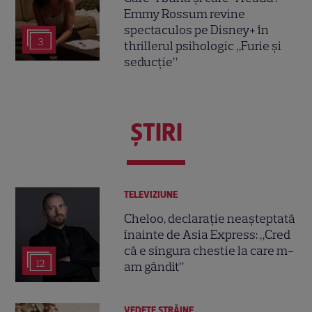
Emmy Rossum revine
spectaculos pe Disney+ în
3
thrillerul psihologic „Furie și
seducție”
ŞTIRI
TELEVIZIUNE
Cheloo, declarație neașteptată
înainte de Asia Express: „Cred
că e singura chestie la care m-
12
am gândit”
VEDETE STRĂINE