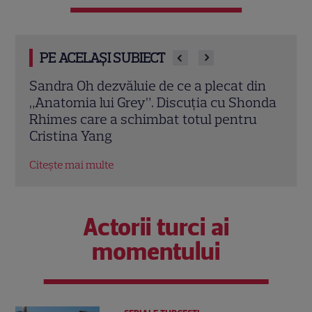
PE ACELAȘI SUBIECT
din
Marvel are un nou Black Panther. David
De l
onda
Jonsson preia moștenirea lui Chadwick
de d
u
Boseman
unul
Hol
Citește mai multe
Citeș
Actorii turci ai
momentului