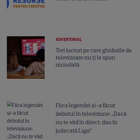
ADVERTORIAL
Trei lucruri pe care ghidurile de
televizoare nu ți le spun
niciodată
Fiica legendei și-a făcut
debutul în televiziune: „Dacă
nu te văd în direct, dau în
judecată Liga!”