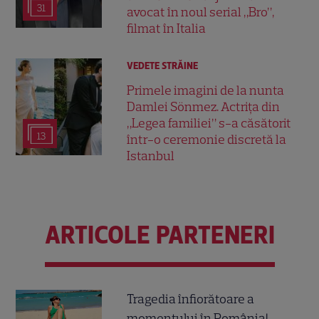
31
avocat în noul serial „Bro”,
filmat în Italia
VEDETE STRĂINE
Primele imagini de la nunta
Damlei Sönmez. Actrița din
„Legea familiei” s-a căsătorit
13
într-o ceremonie discretă la
Istanbul
ARTICOLE PARTENERI
Tragedia înfiorătoare a
momentului în România!