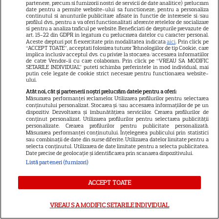
partenere, precum si furnizorii nostri de servicii de date analitice) prelucram
la Hollywood
date pentru a permite website-ului sa functioneze, pentru a personaliza
continutul si anunturile publicitare afisate in functie de interesele si/sau
profilul dvs., pentru a va oferi functionalitati aferente retelelor de socializare
si pentru a analiza traficul pe website. Beneficiati de drepturile prevazute de
art. 15-22 din GDPR in legatura cu prelucrarea datelor cu caracter personal.
RECOMANDĂRI
Aceste drepturi pot fi exercitate prin modalitatea indicata
aici
. Prin click pe
“ACCEPT TOATE”, acceptati folosirea tuturor Tehnologiilor de tip Cookie, care
„Vara iubirii” continuă la DIVA!
implica inclusiv acceptul dvs. cu privire la stocarea/accesarea informatiilor
de catre Vendor-ii cu care colaboram. Prin click pe “VREAU SA MODIFIC
Filme romantice în premieră și
SETARILE INDIVIDUAL” puteti schimba preferintele in mod individual, mai
putin cele legate de cookie strict necesare pentru functionarea website-
povești de dragoste de văzut în
ului.
5
august
Atât noi, cât și partenerii noștri prelucrăm datele pentru a oferi:
Măsurarea performanței reclamelor. Utilizarea profilurilor pentru selectarea
conținutului personalizat. Stocarea și/sau accesarea informațiilor de pe un
dispozitiv. Dezvoltarea și îmbunătățirea serviciilor. Crearea profilurilor de
VEDETE ROMÂNEŞTI
conținut personalizat. Utilizarea profilurilor pentru selectarea publicității
personalizate. Crearea profilurilor pentru publicitate personalizată.
Iulia Vântur, aniversare cu
Măsurarea performanței conținutului. Înțelegerea publicului prin statistici
sau combinații de date din surse diferite. Utilizarea datelor limitate pentru a
peripeții la 46 de ani: „Camera
selecta conținutul. Utilizarea de date limitate pentru a selecta publicitatea.
Date precise de geolocație și identificarea prin scanarea dispozitivului.
mea era plină de inimioare
Listă parteneri (furnizori)
30
roșii și cioburi de sticlă”
ACCEPT TOATE
VEDETE ROMÂNEŞTI
VREAU SA MODIFIC SETARILE INDIVIDUAL
EXCLUSIV. Alexandra Tudor