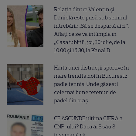
Relația dintre Valentin și
Daniela este pusă sub semnul
întrebării: „Să se despartă aici”.
Aflați ce se va întâmpla în
„Casa iubirii”, joi, 30 iulie, de la
10:00 și 16:30, la Kanal D
Harta unei distracții sportive în
mare trend la noi în București:
padle tennis. Unde găsești
cele mai bune terenuri de
padel din oraș
CE ASCUNDE ultima CIFRA a
CNP-ului? Dacă ai 3 sau 8
însemană că...