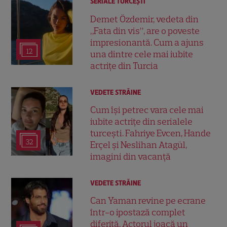
SERIALE TURCEŞTI
Demet Özdemir, vedeta din
„Fata din vis”, are o poveste
impresionantă. Cum a ajuns
12
una dintre cele mai iubite
actrițe din Turcia
VEDETE STRĂINE
Cum își petrec vara cele mai
iubite actrițe din serialele
turcești. Fahriye Evcen, Hande
32
Erçel și Neslihan Atagül,
imagini din vacanță
VEDETE STRĂINE
Can Yaman revine pe ecrane
într-o ipostază complet
diferită. Actorul joacă un