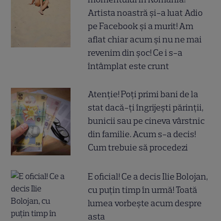
Artista noastră și-a luat Adio
pe Facebook și a murit! Am
aflat chiar acum și nu ne mai
revenim din șoc! Ce i s-a
întâmplat este crunt
Atenție! Poți primi bani de la
stat dacă-ți îngrijești părinții,
bunicii sau pe cineva vârstnic
din familie. Acum s-a decis!
Cum trebuie să procedezi
E oficial! Ce a decis Ilie Bolojan,
cu puțin timp în urmă! Toată
lumea vorbește acum despre
asta