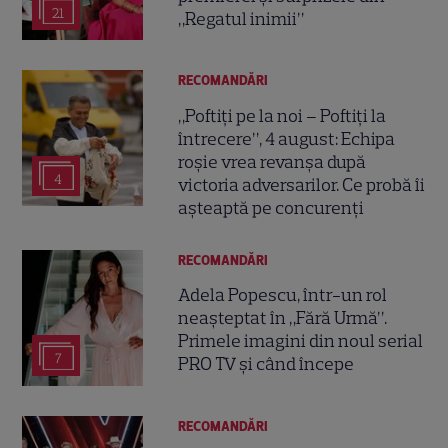
21
„Regatul inimii”
RECOMANDĂRI
„Poftiți pe la noi – Poftiți la
întrecere”, 4 august: Echipa
roșie vrea revanșa după
4
victoria adversarilor. Ce probă îi
așteaptă pe concurenți
RECOMANDĂRI
Adela Popescu, într-un rol
neașteptat în „Fără Urmă”.
Primele imagini din noul serial
7
PRO TV și când începe
RECOMANDĂRI