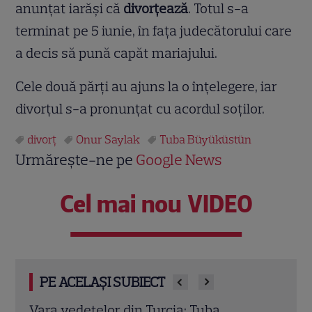
anunțat iarăși că
divorțează
. Totul s-a
terminat pe 5 iunie, în fața judecătorului care
a decis să pună capăt mariajului.
Cele două părți au ajuns la o înțelegere, iar
divorțul s-a pronunțat cu acordul soților.
divorţ
Onur Saylak
Tuba Büyüküstün
Urmărește-ne pe
Google News
Cel mai nou VIDEO
PE ACELAȘI SUBIECT
Valentin Sanfira, anunț despre Codruța
İrem