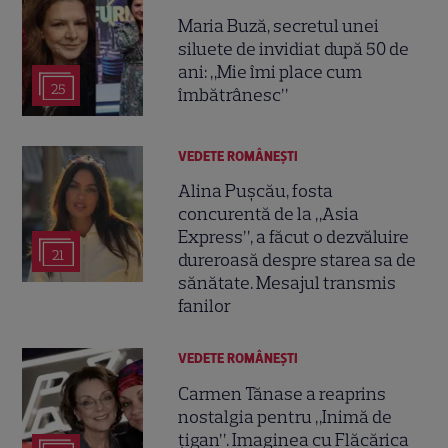
Maria Buză, secretul unei
siluete de invidiat după 50 de
ani: „Mie îmi place cum
25
îmbătrânesc”
VEDETE ROMÂNEŞTI
Alina Pușcău, fosta
concurentă de la „Asia
Express”, a făcut o dezvăluire
21
dureroasă despre starea sa de
sănătate. Mesajul transmis
fanilor
VEDETE ROMÂNEŞTI
Carmen Tănase a reaprins
nostalgia pentru „Inimă de
țigan”. Imaginea cu Flăcărica