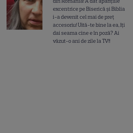
din România! A dat aparițiile
excentrice pe Biserică și Biblia
i-a devenit cel mai de preț
accesoriu! Uită-te bine la ea, îți
dai seama cine e în poză? Ai
văzut-o ani de zile la TV!!