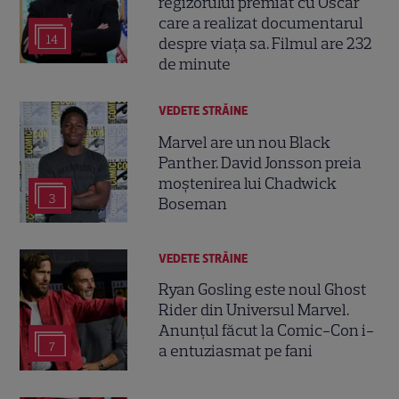
regizorului premiat cu Oscar
care a realizat documentarul
14
despre viața sa. Filmul are 232
de minute
VEDETE STRĂINE
Marvel are un nou Black
Panther. David Jonsson preia
moștenirea lui Chadwick
3
Boseman
VEDETE STRĂINE
Ryan Gosling este noul Ghost
Rider din Universul Marvel.
Anunțul făcut la Comic-Con i-
7
a entuziasmat pe fani