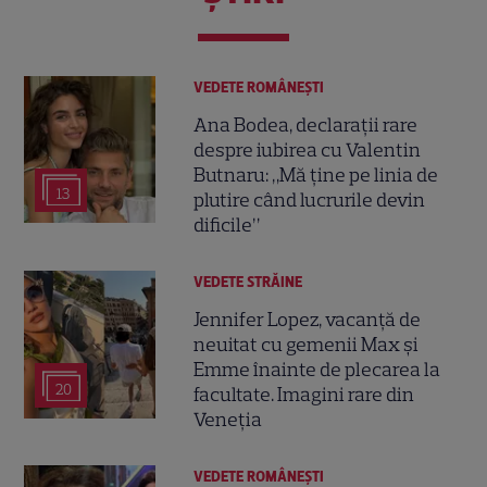
VEDETE ROMÂNEŞTI
Ana Bodea, declarații rare
despre iubirea cu Valentin
Butnaru: „Mă ține pe linia de
13
plutire când lucrurile devin
dificile”
VEDETE STRĂINE
Jennifer Lopez, vacanță de
neuitat cu gemenii Max și
Emme înainte de plecarea la
20
facultate. Imagini rare din
Veneția
VEDETE ROMÂNEŞTI