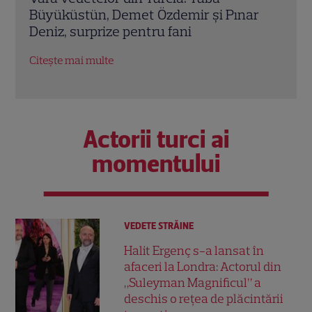
r
Filip: „Am trăit împreună peste șapte ani
divo
și jumătate”. Mesajul cu care a pus capăt
dur 
speculațiilor
Citeș
Citește mai multe
Actorii turci ai
momentului
VEDETE STRĂINE
Halit Ergenç s-a lansat în
afaceri la Londra: Actorul din
„Suleyman Magnificul” a
deschis o rețea de plăcintării