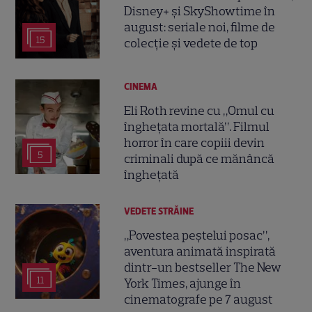
Disney+ și SkyShowtime în
august: seriale noi, filme de
15
colecție și vedete de top
CINEMA
Eli Roth revine cu „Omul cu
înghețata mortală”. Filmul
horror în care copiii devin
5
criminali după ce mănâncă
înghețată
VEDETE STRĂINE
„Povestea peștelui posac”,
aventura animată inspirată
dintr-un bestseller The New
11
York Times, ajunge în
cinematografe pe 7 august