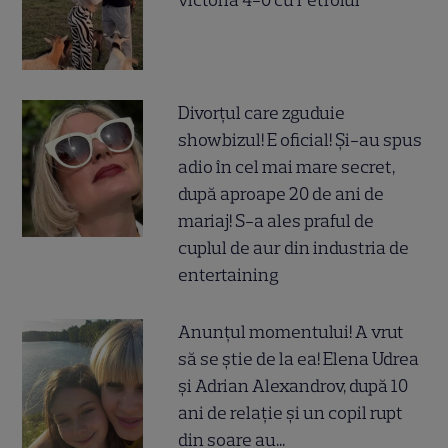
Divorțul care zguduie
showbizul! E oficial! Și-au spus
adio în cel mai mare secret,
după aproape 20 de ani de
mariaj! S-a ales praful de
cuplul de aur din industria de
entertaining
Anunțul momentului! A vrut
să se știe de la ea! Elena Udrea
și Adrian Alexandrov, după 10
ani de relație și un copil rupt
din soare au...