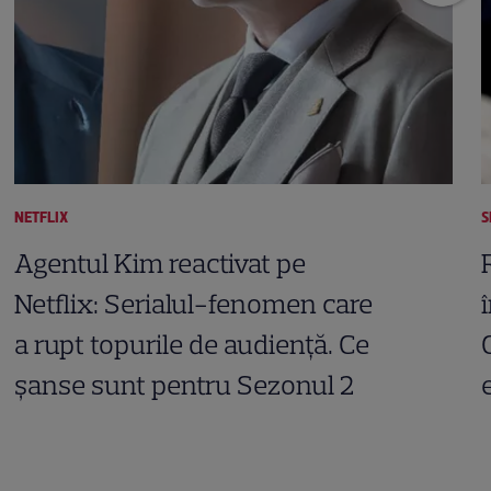
NETFLIX
S
Agentul Kim reactivat pe
Netflix: Serialul-fenomen care
a rupt topurile de audiență. Ce
șanse sunt pentru Sezonul 2