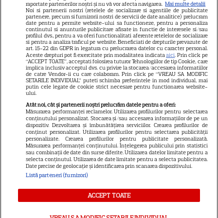
raportate partenerilor noștri și nu vă vor afecta navigarea.
Mai multe detalii
Noi si partenerii nostri (retelele de socializare si agentiile de publicitate
Avantaje
partenere, precum si furnizorii nostri de servicii de date analitice) prelucram
date pentru a permite website-ului sa functioneze, pentru a personaliza
Elle
continutul si anunturile publicitare afisate in functie de interesele si/sau
profilul dvs., pentru a va oferi functionalitati aferente retelelor de socializare
Unica
si pentru a analiza traficul pe website. Beneficiati de drepturile prevazute de
art. 15-22 din GDPR in legatura cu prelucrarea datelor cu caracter personal.
Retete practice
Aceste drepturi pot fi exercitate prin modalitatea indicata
aici
. Prin click pe
“ACCEPT TOATE”, acceptati folosirea tuturor Tehnologiilor de tip Cookie, care
implica inclusiv acceptul dvs. cu privire la stocarea/accesarea informatiilor
de catre Vendor-ii cu care colaboram. Prin click pe “VREAU SA MODIFIC
SETARILE INDIVIDUAL” puteti schimba preferintele in mod individual, mai
URMĂREȘTE-NE PE
putin cele legate de cookie strict necesare pentru functionarea website-
ului.
Atât noi, cât și partenerii noștri prelucrăm datele pentru a oferi:
Măsurarea performanței reclamelor. Utilizarea profilurilor pentru selectarea
conținutului personalizat. Stocarea și/sau accesarea informațiilor de pe un
dispozitiv. Dezvoltarea și îmbunătățirea serviciilor. Crearea profilurilor de
conținut personalizat. Utilizarea profilurilor pentru selectarea publicității
Copyright
2026
Ringier Romania – Toate Drepturile rezervate
personalizate. Crearea profilurilor pentru publicitate personalizată.
Măsurarea performanței conținutului. Înțelegerea publicului prin statistici
sau combinații de date din surse diferite. Utilizarea datelor limitate pentru a
selecta conținutul. Utilizarea de date limitate pentru a selecta publicitatea.
Date precise de geolocație și identificarea prin scanarea dispozitivului.
Listă parteneri (furnizori)
Pariază responsabil! Decizia ONJN nr. 821/25.09.2025.
Jocurile de noroc sunt interzise minorilor.
ACCEPT TOATE
VREAU SA MODIFIC SETARILE INDIVIDUAL