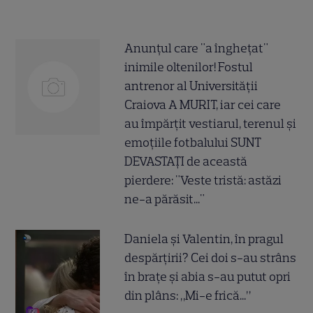
Anunțul care "a înghețat"
inimile oltenilor! Fostul
antrenor al Universității
Craiova A MURIT, iar cei care
au împărțit vestiarul, terenul și
emoțiile fotbalului SUNT
DEVASTAȚI de această
pierdere: "Veste tristă: astăzi
ne-a părăsit..."
Daniela și Valentin, în pragul
despărțirii? Cei doi s-au strâns
în brațe și abia s-au putut opri
din plâns: „Mi-e frică...”