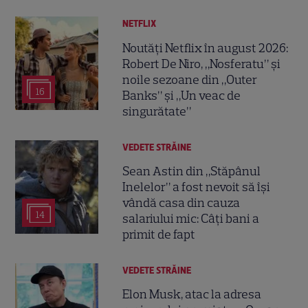
NETFLIX
Noutăți Netflix în august 2026:
Robert De Niro, „Nosferatu” și
noile sezoane din „Outer
16
Banks” și „Un veac de
singurătate”
VEDETE STRĂINE
Sean Astin din „Stăpânul
Inelelor” a fost nevoit să își
vândă casa din cauza
14
salariului mic: Câți bani a
primit de fapt
VEDETE STRĂINE
Elon Musk, atac la adresa