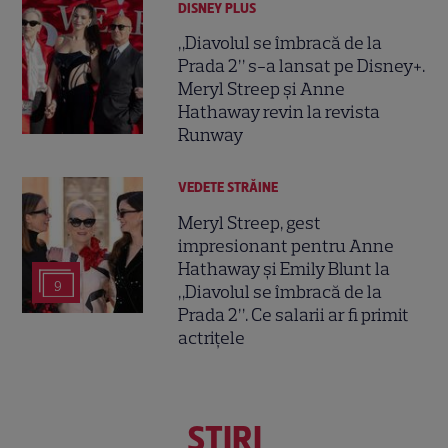
DISNEY PLUS
„Diavolul se îmbracă de la
Prada 2” s-a lansat pe Disney+.
Meryl Streep și Anne
Hathaway revin la revista
Runway
VEDETE STRĂINE
Meryl Streep, gest
impresionant pentru Anne
Hathaway și Emily Blunt la
9
„Diavolul se îmbracă de la
Prada 2”. Ce salarii ar fi primit
actrițele
ŞTIRI