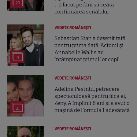
29
i-a făcut pe fani să ceară
continuarea serialului
VEDETE ROMÂNEŞTI
Sebastian Stan a devenit tată
pentru prima dată. Actorul și
Annabelle Wallis au
6
întâmpinat primul lor copil
VEDETE ROMÂNEŞTI
Adelina Pestrițu, petrecere
spectaculoasă pentru fiica ei,
Zeny. A împlinit 8 ani și a avut o
21
mașină de Formula 1 adevărată
VEDETE ROMÂNEŞTI