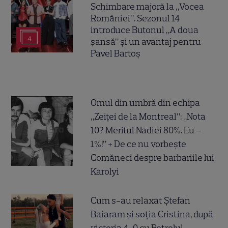
Schimbare majoră la „Vocea
României”. Sezonul 14
introduce Butonul „A doua
4
șansă” și un avantaj pentru
Pavel Bartoș
Omul din umbră din echipa
„Zeiței de la Montreal”: „Nota
10? Meritul Nadiei 80%. Eu –
1%!” + De ce nu vorbește
Comăneci despre barbariile lui
Karolyi
Cum s-au relaxat Ștefan
Baiaram și soția Cristina, după
victoria 4-0 cu Petrolul