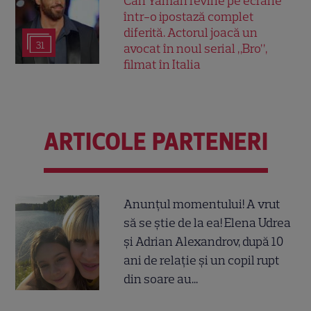
Can Yaman revine pe ecrane
într-o ipostază complet
diferită. Actorul joacă un
31
avocat în noul serial „Bro”,
filmat în Italia
ARTICOLE PARTENERI
Anunțul momentului! A vrut
să se știe de la ea! Elena Udrea
și Adrian Alexandrov, după 10
ani de relație și un copil rupt
din soare au...