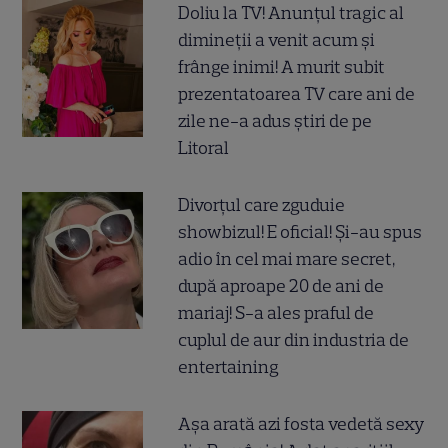
Doliu la TV! Anunțul tragic al
dimineții a venit acum și
frânge inimi! A murit subit
prezentatoarea TV care ani de
zile ne-a adus știri de pe
Litoral
Divorțul care zguduie
showbizul! E oficial! Și-au spus
adio în cel mai mare secret,
după aproape 20 de ani de
mariaj! S-a ales praful de
cuplul de aur din industria de
entertaining
Așa arată azi fosta vedetă sexy