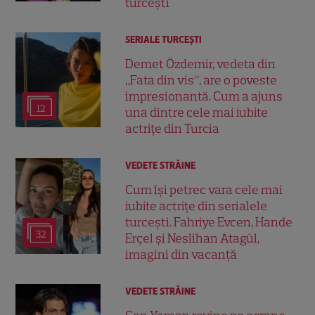
turcești
SERIALE TURCEŞTI
Demet Özdemir, vedeta din
„Fata din vis”, are o poveste
impresionantă. Cum a ajuns
12
una dintre cele mai iubite
actrițe din Turcia
VEDETE STRĂINE
Cum își petrec vara cele mai
iubite actrițe din serialele
turcești. Fahriye Evcen, Hande
32
Erçel și Neslihan Atagül,
imagini din vacanță
VEDETE STRĂINE