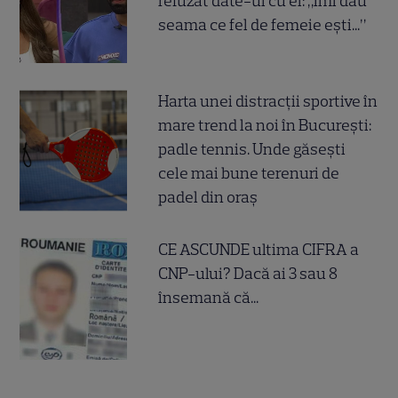
refuzat date-ul cu el: „Îmi dau
seama ce fel de femeie ești...”
Harta unei distracții sportive în
mare trend la noi în București:
padle tennis. Unde găsești
cele mai bune terenuri de
padel din oraș
CE ASCUNDE ultima CIFRA a
CNP-ului? Dacă ai 3 sau 8
însemană că...