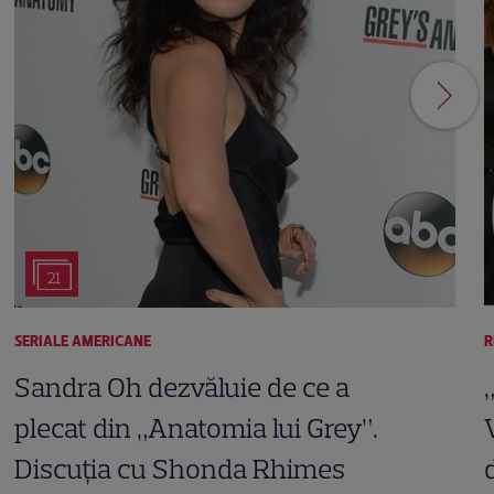
21
SERIALE AMERICANE
R
Sandra Oh dezvăluie de ce a
plecat din „Anatomia lui Grey”.
Discuția cu Shonda Rhimes