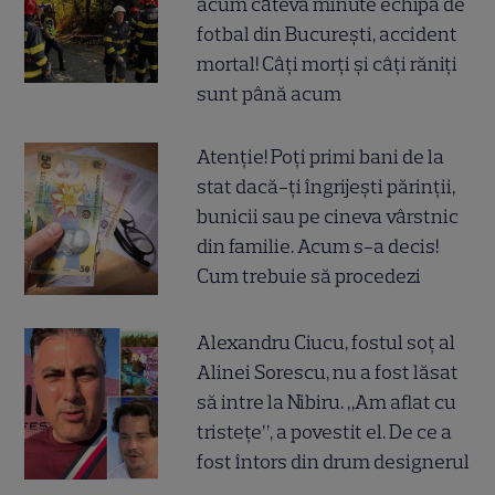
acum câteva minute echipa de
fotbal din București, accident
mortal! Câți morți și câți răniți
sunt până acum
Atenție! Poți primi bani de la
stat dacă-ți îngrijești părinții,
bunicii sau pe cineva vârstnic
din familie. Acum s-a decis!
Cum trebuie să procedezi
Alexandru Ciucu, fostul soț al
Alinei Sorescu, nu a fost lăsat
să intre la Nibiru. „Am aflat cu
tristețe”, a povestit el. De ce a
fost întors din drum designerul