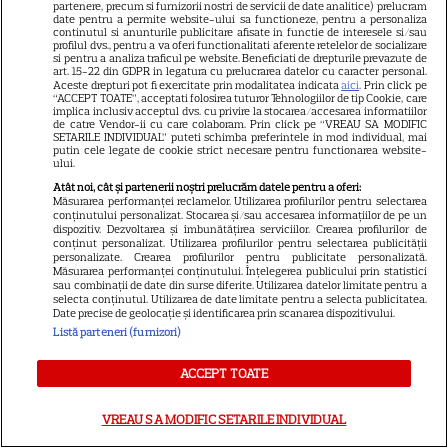
partenere, precum si furnizorii nostri de servicii de date analitice) prelucram
extrase joi
date pentru a permite website-ului sa functioneze, pentru a personaliza
continutul si anunturile publicitare afisate in functie de interesele si/sau
profilul dvs., pentru a va oferi functionalitati aferente retelelor de socializare
si pentru a analiza traficul pe website. Beneficiati de drepturile prevazute de
art. 15-22 din GDPR in legatura cu prelucrarea datelor cu caracter personal.
Aceste drepturi pot fi exercitate prin modalitatea indicata
aici
. Prin click pe
“ACCEPT TOATE”, acceptati folosirea tuturor Tehnologiilor de tip Cookie, care
implica inclusiv acceptul dvs. cu privire la stocarea/accesarea informatiilor
Postul Sfintei Mării – Postul
de catre Vendor-ii cu care colaboram. Prin click pe “VREAU SA MODIFIC
SETARILE INDIVIDUAL” puteti schimba preferintele in mod individual, mai
putin cele legate de cookie strict necesare pentru functionarea website-
Adormirii Maicii Domnului. Ce
ului.
se mănâncă în post
Atât noi, cât și partenerii noștri prelucrăm datele pentru a oferi:
Măsurarea performanței reclamelor. Utilizarea profilurilor pentru selectarea
conținutului personalizat. Stocarea și/sau accesarea informațiilor de pe un
dispozitiv. Dezvoltarea și îmbunătățirea serviciilor. Crearea profilurilor de
conținut personalizat. Utilizarea profilurilor pentru selectarea publicității
personalizate. Crearea profilurilor pentru publicitate personalizată.
Măsurarea performanței conținutului. Înțelegerea publicului prin statistici
sau combinații de date din surse diferite. Utilizarea datelor limitate pentru a
selecta conținutul. Utilizarea de date limitate pentru a selecta publicitatea.
Ce vase de gătit îți trebuie
Date precise de geolocație și identificarea prin scanarea dispozitivului.
dacă te muți singur – ustensile
Listă parteneri (furnizori)
pe care trebuie să le ai în
ACCEPT TOATE
bucătărie
VREAU SA MODIFIC SETARILE INDIVIDUAL