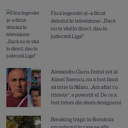
Fiica legendei și-a făcut
debutul în televiziune: „Dacă
nu te văd în direct, dau în
judecată Liga!”
Alexandru Ciucu, fostul soț al
Alinei Sorescu, nu a fost lăsat
să intre la Nibiru. „Am aflat cu
tristețe”, a povestit el. De ce a
fost întors din drum designerul
Breaking tragic în România:
microbuzul în care se afla