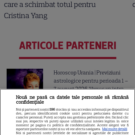
care a schimbat totul pentru
Cristina Yang
ARTICOLE PARTENERI
Horoscop Urania | Previziuni
astrologice pentru perioada 1 –
7 august 2026. Venus va intra
în zodia Balanței
Nouă ne pasă ca datele tale personale să rămână
confidențiale
Noi și partenerii noștri
596
stocăm și/sau accesăm informații pe dispozitivul
dvs., precum identificatorii cookie unici pentru prelucrarea datelor cu
caracter personal. Puteți accepta sau gestiona preferințele dvs. făcând clic
mai jos, respectiv vă puteți opune utilizării unui interes legitim în orice
Tragerile loto din 30 iulie 2026.
moment pe pagina cu politica de confidențialitate. Aceste alegeri vor fi
raportate partenerilor noștri și nu vă vor afecta navigarea.
Mai multe detalii
Numerele câştigătoare
Noi si partenerii nostri (retelele de socializare si agentiile de publicitate