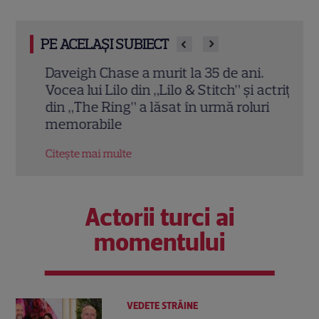
PE ACELAȘI SUBIECT
t
Daveigh Chase a murit la 35 de ani.
Ce z
pe
Vocea lui Lilo din „Lilo & Stitch” și actrița
Holl
din „The Ring” a lăsat în urmă roluri
domi
memorabile
Citeș
Citește mai multe
Actorii turci ai
momentului
VEDETE STRĂINE