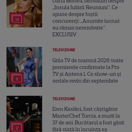
Oana Monea, dezvăluiri despre
„Insula Iubirii: Reuniuni”. Ce
spune despre foștii
16
concurenți: „Anumite lucruri
au rămas nerezolvate”
EXCLUSIV
TELEVIZIUNE
Grila TV de toamnă 2026: toate
premierele confirmate la Pro
TV și Antena 1. Ce show-uri și
9
seriale revin din septembrie
TELEVIZIUNE
Eren Kasikci, fost câștigător
MasterChef Turcia, a murit la
37 de ani. Bucătarul a fost găsit
17
fără viață în locuința sa