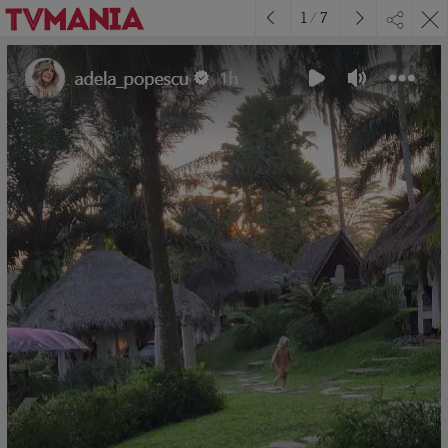
1
/
7