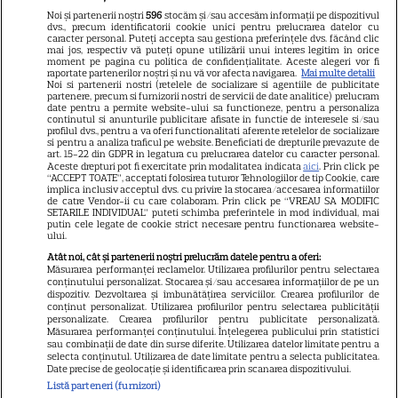
Gata, e oficial! Ce salariu are
Noi și partenerii noștri
596
stocăm și/sau accesăm informații pe dispozitivul
Mirabela Grădinaru, dar asta
dvs., precum identificatorii cookie unici pentru prelucrarea datelor cu
caracter personal. Puteți accepta sau gestiona preferințele dvs. făcând clic
nu e tot! Surpriza uriașă din
mai jos, respectiv vă puteți opune utilizării unui interes legitim în orice
moment pe pagina cu politica de confidențialitate. Aceste alegeri vor fi
declarația de avere! Da, scrie
raportate partenerilor noștri și nu vă vor afecta navigarea.
Mai multe detalii
Noi si partenerii nostri (retelele de socializare si agentiile de publicitate
negru pe alb! O cheamă…
partenere, precum si furnizorii nostri de servicii de date analitice) prelucram
date pentru a permite website-ului sa functioneze, pentru a personaliza
continutul si anunturile publicitare afisate in functie de interesele si/sau
profilul dvs., pentru a va oferi functionalitati aferente retelelor de socializare
si pentru a analiza traficul pe website. Beneficiati de drepturile prevazute de
Jorge, revoltat după ce și-a
art. 15-22 din GDPR in legatura cu prelucrarea datelor cu caracter personal.
Aceste drepturi pot fi exercitate prin modalitatea indicata
aici
. Prin click pe
găsit apartamentul de la mare
“ACCEPT TOATE”, acceptati folosirea tuturor Tehnologiilor de tip Cookie, care
implica inclusiv acceptul dvs. cu privire la stocarea/accesarea informatiilor
devastat. Ce au lăsat în urmă
de catre Vendor-ii cu care colaboram. Prin click pe “VREAU SA MODIFIC
SETARILE INDIVIDUAL” puteti schimba preferintele in mod individual, mai
turiștii este strigător la Cer
putin cele legate de cookie strict necesare pentru functionarea website-
ului.
Atât noi, cât și partenerii noștri prelucrăm datele pentru a oferi:
Măsurarea performanței reclamelor. Utilizarea profilurilor pentru selectarea
conținutului personalizat. Stocarea și/sau accesarea informațiilor de pe un
dispozitiv. Dezvoltarea și îmbunătățirea serviciilor. Crearea profilurilor de
Fiul Deei și al lui Dinu Maxer a
conținut personalizat. Utilizarea profilurilor pentru selectarea publicității
personalizate. Crearea profilurilor pentru publicitate personalizată.
intrat la un liceu de renume
Măsurarea performanței conținutului. Înțelegerea publicului prin statistici
din București. Andreas, admis
sau combinații de date din surse diferite. Utilizarea datelor limitate pentru a
selecta conținutul. Utilizarea de date limitate pentru a selecta publicitatea.
fără meditații, cu note maxime
Date precise de geolocație și identificarea prin scanarea dispozitivului.
Listă parteneri (furnizori)