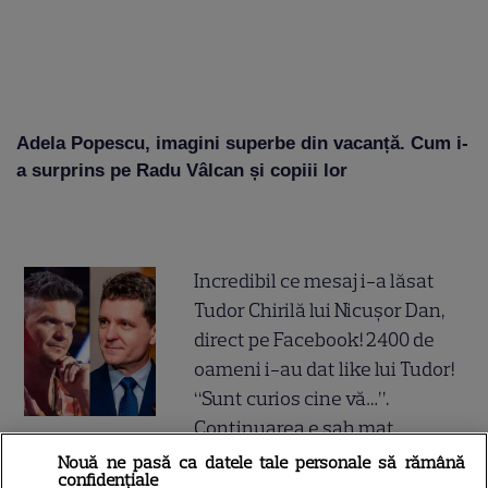
Adela Popescu, imagini superbe din vacanță. Cum i-
a surprins pe Radu Vâlcan și copiii lor
Incredibil ce mesaj i-a lăsat
Tudor Chirilă lui Nicușor Dan,
direct pe Facebook! 2400 de
oameni i-au dat like lui Tudor!
“Sunt curios cine vă…”.
Continuarea e șah mat
Nouă ne pasă ca datele tale personale să rămână
confidențiale