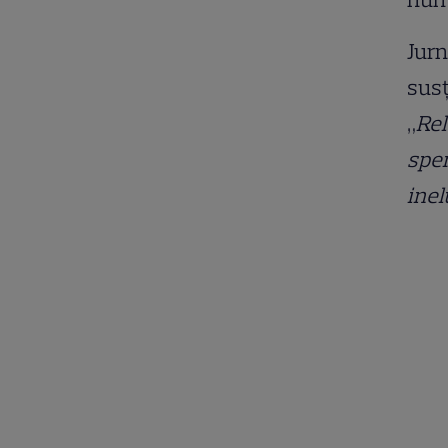
Jurn
susț
„
Rel
sper
inel