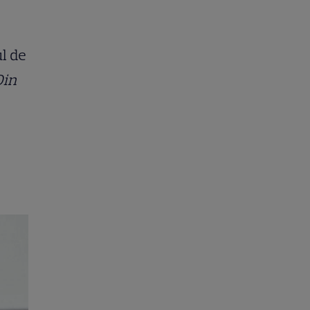
ul de
Din