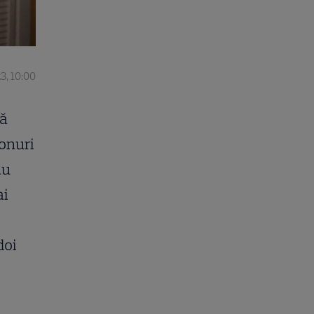
3, 10:00
să
vonuri
au
ai
doi