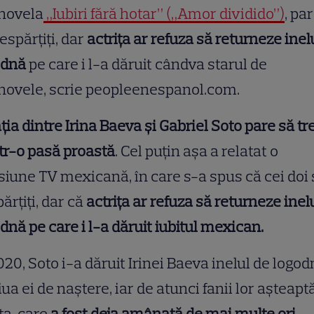
enovela
„Iubiri fără hotar” („Amor dividido”)
, pa
despărțiți, dar
actrița ar refuza să returneze inel
odnă
pe care i l-a dăruit cândva starul de
novele, scrie peopleenespanol.com.
ția dintre Irina Baeva și Gabriel Soto pare să t
tr-o pasă proastă
. Cel puțin așa a relatat o
iune TV mexicană, în care s-a spus că cei doi
ărțiți, dar că
actrița ar refuza să returneze inel
dnă pe care i l-a dăruit iubitul mexican.
020, Soto i-a dăruit Irinei Baeva inelul de logod
iua ei de naștere, iar de atunci fanii lor așteapt
a, care
a fost deja amânată de mai multe ori.