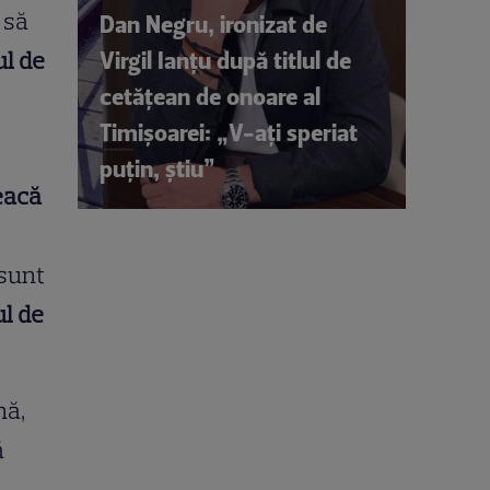
r să
Dan Negru, ironizat de
Virgil Ianțu după titlul de
ul de
cetățean de onoare al
Timișoarei: „V-ați speriat
puțin, știu”
reacă
 sunt
ul de
nă,
ă