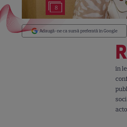
8
Adaugă-ne ca sursă preferată în Google
în l
conf
publ
soci
acto