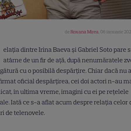
de
Roxana Mirea
,
06 ianuarie 202
R
elația dintre Irina Baeva și Gabriel Soto pare 
atârne de un fir de ață, după nenumăratele z
egătură cu o posibilă despărțire. Chiar dacă nu 
irmat oficial despărțirea, cei doi actori n-au m
icat, în ultima vreme, imagini cu ei pe rețelele
ale. Iată ce s-a aflat acum despre relația celor 
ri de telenovele.