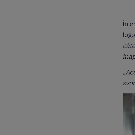
În e
logo
câte
înap
„
Ace
zvon