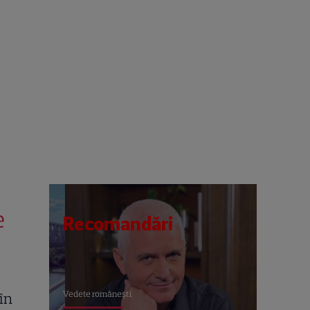
e
Recomandări
Vedete româneşti
în