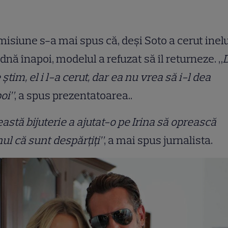
misiune s-a mai spus că, deși Soto a cerut inel
dnă înapoi, modelul a refuzat să îl returneze. „
 știm, el i l-a cerut, dar ea nu vrea să i-l dea
oi”
, a spus prezentatoarea..
astă bijuterie a ajutat-o pe Irina să oprească
ul că sunt despărțiți”
, a mai spus jurnalista.