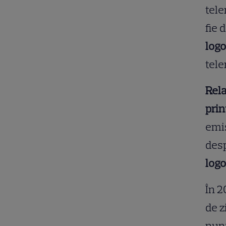
tel
fie 
log
tele
Rela
prin
emis
desp
logo
În 2
de z
nunt