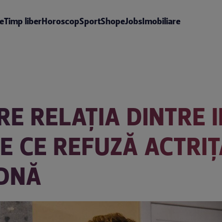
te
Timp liber
Horoscop
Sport
Shop
eJobs
Imobiliare
E RELAȚIA DINTRE I
DE CE REFUZĂ ACTRI
ODNĂ