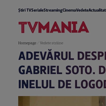
Știri TV
Seriale
Streaming
Cinema
Vedete
Actualita
Homepage
/
Vedete străine
ADEVĂRUL DESPR
GABRIEL SOTO. 
INELUL DE LOG