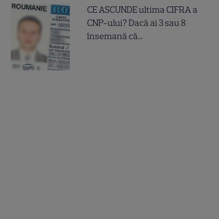
CE ASCUNDE ultima CIFRA a
CNP-ului? Dacă ai 3 sau 8
însemană că...