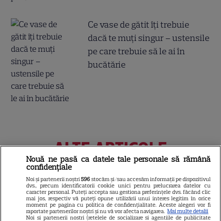
Ce vase de gătit îți trebuie
dacă te muți singur – ustensile
pe care trebuie să le ai în
bucătărie
ALTE ARTICOLE
Nouă ne pasă ca datele tale personale să rămână
INTERESANTE
confidențiale
Noi și partenerii noștri
596
stocăm și/sau accesăm informații pe dispozitivul
dvs., precum identificatorii cookie unici pentru prelucrarea datelor cu
caracter personal. Puteți accepta sau gestiona preferințele dvs. făcând clic
mai jos, respectiv vă puteți opune utilizării unui interes legitim în orice
moment pe pagina cu politica de confidențialitate. Aceste alegeri vor fi
NETFLIX
raportate partenerilor noștri și nu vă vor afecta navigarea.
Mai multe detalii
Noi si partenerii nostri (retelele de socializare si agentiile de publicitate