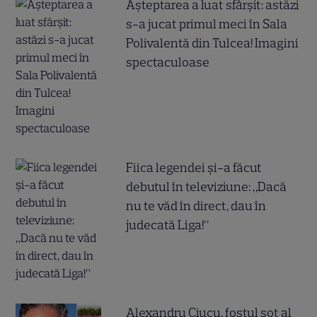
Așteptarea a luat sfârșit: astăzi
s-a jucat primul meci în Sala
Polivalentă din Tulcea! Imagini
spectaculoase
Fiica legendei și-a făcut
debutul în televiziune: „Dacă
nu te văd în direct, dau în
judecată Liga!”
Alexandru Ciucu, fostul soț al