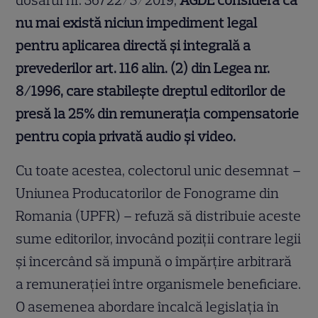
dosarul nr. 36722/3/2019,
AGDE consideră că
nu mai există niciun impediment legal
pentru aplicarea directă și integrală a
prevederilor art. 116 alin. (2) din Legea nr.
8/1996, care stabilește dreptul editorilor de
presă la 25% din remunerația compensatorie
pentru copia privată audio și video.
Cu toate acestea, colectorul unic desemnat –
Uniunea Producatorilor de Fonograme din
Romania (UPFR) – refuză să distribuie aceste
sume editorilor, invocând poziții contrare legii
și încercând să impună o împărțire arbitrară
a remunerației între organismele beneficiare.
O asemenea abordare încalcă legislația în