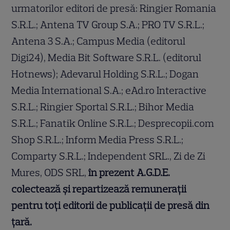
urmatorilor editori de presă: Ringier Romania
S.R.L.; Antena TV Group S.A.; PRO TV S.R.L.;
Antena 3 S.A.; Campus Media (editorul
Digi24), Media Bit Software S.R.L. (editorul
Hotnews); Adevarul Holding S.R.L.; Dogan
Media International S.A.; eAd.ro Interactive
S.R.L.; Ringier Sportal S.R.L.; Bihor Media
S.R.L.; Fanatik Online S.R.L.; Desprecopii.com
Shop S.R.L.; Inform Media Press S.R.L.;
Comparty S.R.L.; Independent SRL., Zi de Zi
Mures, ODS SRL,
în prezent A.G.D.E.
colectează și repartizează remunerații
pentru toți editorii de publicații de presă din
țară.