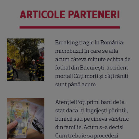
ARTICOLE PARTENERI
Breaking tragic în România:
microbuzul în care se afla
acum câteva minute echipa de
fotbal din București, accident
mortal! Câți morți și câți răniți
sunt până acum
Atenție! Poți primi bani de la
stat dacă-ți îngrijești părinții,
bunicii sau pe cineva vârstnic
din familie. Acum s-a decis!
Cum trebuie să procedezi