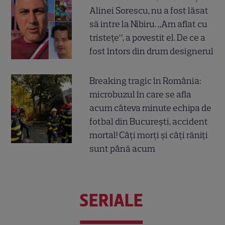
Alinei Sorescu, nu a fost lăsat
să intre la Nibiru. „Am aflat cu
tristețe”, a povestit el. De ce a
fost întors din drum designerul
Breaking tragic în România:
microbuzul în care se afla
acum câteva minute echipa de
fotbal din București, accident
mortal! Câți morți și câți răniți
sunt până acum
SERIALE