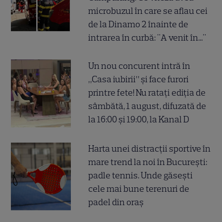
microbuzul în care se aflau cei
de la Dinamo 2 înainte de
intrarea în curbă: "A venit în..."
Un nou concurent intră în
„Casa iubirii” și face furori
printre fete! Nu ratați ediția de
sâmbătă, 1 august, difuzată de
la 16:00 și 19:00, la Kanal D
Harta unei distracții sportive în
mare trend la noi în București:
padle tennis. Unde găsești
cele mai bune terenuri de
padel din oraș