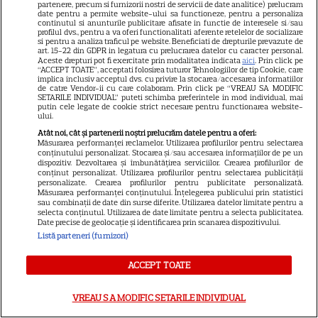
partenere, precum si furnizorii nostri de servicii de date analitice) prelucram
Noutăți Netflix în august 2026:
date pentru a permite website-ului sa functioneze, pentru a personaliza
Robert De Niro, „Nosferatu” și
continutul si anunturile publicitare afisate in functie de interesele si/sau
profilul dvs., pentru a va oferi functionalitati aferente retelelor de socializare
noile sezoane din „Outer
si pentru a analiza traficul pe website. Beneficiati de drepturile prevazute de
art. 15-22 din GDPR in legatura cu prelucrarea datelor cu caracter personal.
16
Banks” și „Un veac de
Aceste drepturi pot fi exercitate prin modalitatea indicata
aici
. Prin click pe
“ACCEPT TOATE”, acceptati folosirea tuturor Tehnologiilor de tip Cookie, care
singurătate”
implica inclusiv acceptul dvs. cu privire la stocarea/accesarea informatiilor
de catre Vendor-ii cu care colaboram. Prin click pe “VREAU SA MODIFIC
SETARILE INDIVIDUAL” puteti schimba preferintele in mod individual, mai
putin cele legate de cookie strict necesare pentru functionarea website-
VEDETE STRĂINE
ului.
Atât noi, cât și partenerii noștri prelucrăm datele pentru a oferi:
Sean Astin din „Stăpânul
Măsurarea performanței reclamelor. Utilizarea profilurilor pentru selectarea
Inelelor” a fost nevoit să își
conținutului personalizat. Stocarea și/sau accesarea informațiilor de pe un
dispozitiv. Dezvoltarea și îmbunătățirea serviciilor. Crearea profilurilor de
vândă casa din cauza
conținut personalizat. Utilizarea profilurilor pentru selectarea publicității
14
personalizate. Crearea profilurilor pentru publicitate personalizată.
salariului mic: Câți bani a
Măsurarea performanței conținutului. Înțelegerea publicului prin statistici
primit de fapt
sau combinații de date din surse diferite. Utilizarea datelor limitate pentru a
selecta conținutul. Utilizarea de date limitate pentru a selecta publicitatea.
Date precise de geolocație și identificarea prin scanarea dispozitivului.
Listă parteneri (furnizori)
VEDETE STRĂINE
Elon Musk, atac la adresa
ACCEPT TOATE
regizorului premiat cu Oscar
care a realizat documentarul
VREAU SA MODIFIC SETARILE INDIVIDUAL
14
despre viața sa. Filmul are 232