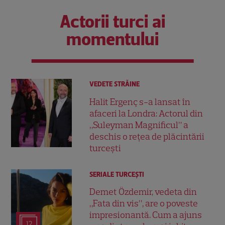
Actorii turci ai
momentului
VEDETE STRĂINE
Halit Ergenç s-a lansat în
afaceri la Londra: Actorul din
„Suleyman Magnificul” a
deschis o rețea de plăcintării
turcești
SERIALE TURCEŞTI
Demet Özdemir, vedeta din
„Fata din vis”, are o poveste
impresionantă. Cum a ajuns
12