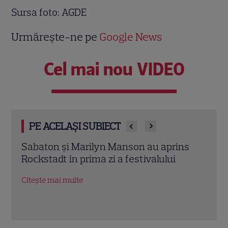
Sursa foto: AGDE
Urmărește-ne pe
Google News
Cel mai nou VIDEO
PE ACELAȘI SUBIECT
s
De ce să citești “Soți și amanți”? O
Oțelu
poveste despre iubiri imposibile și
mai 
adevăruri ascunse peste generații
meta
Citește mai multe
Citeș