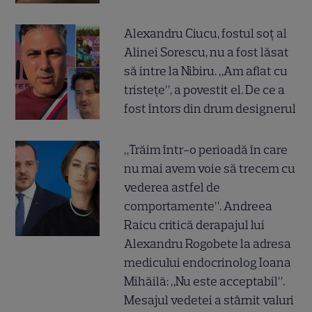
Alexandru Ciucu, fostul soț al
Alinei Sorescu, nu a fost lăsat
să intre la Nibiru. „Am aflat cu
tristețe”, a povestit el. De ce a
fost întors din drum designerul
„Trăim într-o perioadă în care
nu mai avem voie să trecem cu
vederea astfel de
comportamente”. Andreea
Raicu critică derapajul lui
Alexandru Rogobete la adresa
medicului endocrinolog Ioana
Mihăilă: „Nu este acceptabil”.
Mesajul vedetei a stârnit valuri