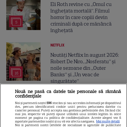
Eli Roth revine cu „Omul cu
înghețata mortală”. Filmul
horror în care copiii devin
5
criminali după ce mănâncă
înghețată
NETFLIX
Noutăți Netflix în august 2026:
Robert De Niro, „Nosferatu” și
noile sezoane din „Outer
16
Banks” și „Un veac de
singurătate”
Nouă ne pasă ca datele tale personale să rămână
confidențiale
VEDETE STRĂINE
Noi și partenerii noștri
596
stocăm și/sau accesăm informații pe dispozitivul
Sean Astin din „Stăpânul
dvs., precum identificatorii cookie unici pentru prelucrarea datelor cu
caracter personal. Puteți accepta sau gestiona preferințele dvs. făcând clic
Inelelor” a fost nevoit să își
mai jos, respectiv vă puteți opune utilizării unui interes legitim în orice
moment pe pagina cu politica de confidențialitate. Aceste alegeri vor fi
vândă casa din cauza
raportate partenerilor noștri și nu vă vor afecta navigarea.
Mai multe detalii
14
salariului mic: Câți bani a
Noi si partenerii nostri (retelele de socializare si agentiile de publicitate