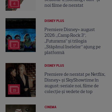
6
noi filme de neratat
DISNEY PLUS
Premiere Disney+ august
2026: „Camp Rock 3”,
„Futurama” și trilogia
17
„Stăpânul Inelelor” ajung pe
platformă
DISNEY PLUS
Premiere de neratat pe Netflix,
Disney+ și SkyShowtime în
august: seriale noi, filme de
15
colecție și vedete de top
CINEMA