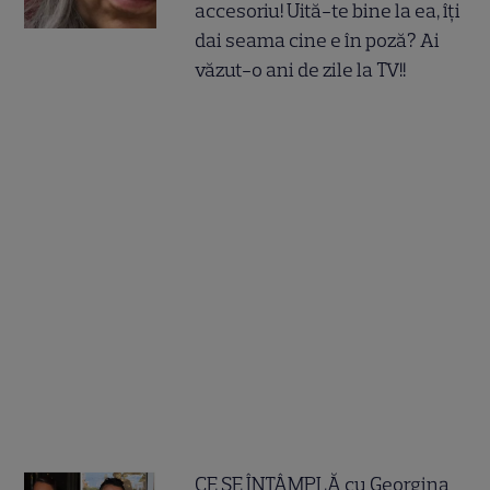
accesoriu! Uită-te bine la ea, îți
dai seama cine e în poză? Ai
văzut-o ani de zile la TV!!
CE SE ÎNTÂMPLĂ cu Georgina