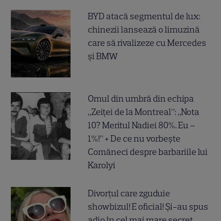
BYD atacă segmentul de lux:
chinezii lansează o limuzină
care să rivalizeze cu Mercedes
și BMW
Omul din umbră din echipa
„Zeiței de la Montreal”: „Nota
10? Meritul Nadiei 80%. Eu –
1%!” + De ce nu vorbește
Comăneci despre barbariile lui
Karolyi
Divorțul care zguduie
showbizul! E oficial! Și-au spus
adio în cel mai mare secret,