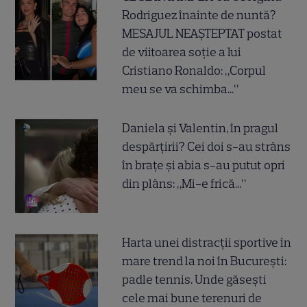
Rodriguez înainte de nuntă?
MESAJUL NEAȘTEPTAT postat
de viitoarea soție a lui
Cristiano Ronaldo: „Corpul
meu se va schimba...”
Daniela și Valentin, în pragul
despărțirii? Cei doi s-au strâns
în brațe și abia s-au putut opri
din plâns: „Mi-e frică...”
Harta unei distracții sportive în
mare trend la noi în București:
padle tennis. Unde găsești
cele mai bune terenuri de