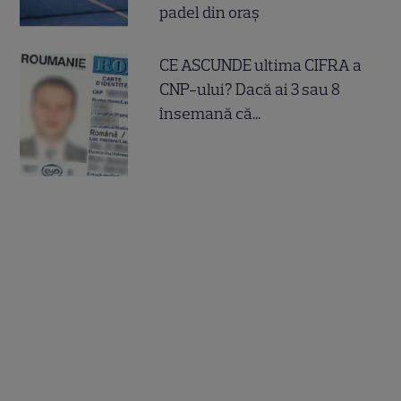
padel din oraș
CE ASCUNDE ultima CIFRA a
CNP-ului? Dacă ai 3 sau 8
însemană că...