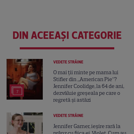
DIN ACEEAȘI CATEGORIE
VEDETE STRĂINE
O mai ții minte pe mama lui
Stifler din „American Pie”?
Jennifer Coolidge, la 64 de ani,
7
dezvăluie greșeala pe care o
regretă și astăzi
VEDETE STRĂINE
Jennifer Garner, ieșire rară la
prânz cu fiica ei, Violet. Cum au