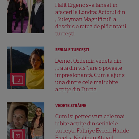
Halit Ergenç s-a lansat în
afaceri la Londra: Actorul din
„Suleyman Magnificul” a
deschis o rețea de plăcintării
turcești
SERIALE TURCEŞTI
Demet Özdemir, vedeta din
„Fata din vis”, are o poveste
impresionantă. Cum a ajuns
12
una dintre cele mai iubite
actrițe din Turcia
VEDETE STRĂINE
Cum își petrec vara cele mai
iubite actrițe din serialele
turcești. Fahriye Evcen, Hande
32
Erçel și Neslihan Atagül,