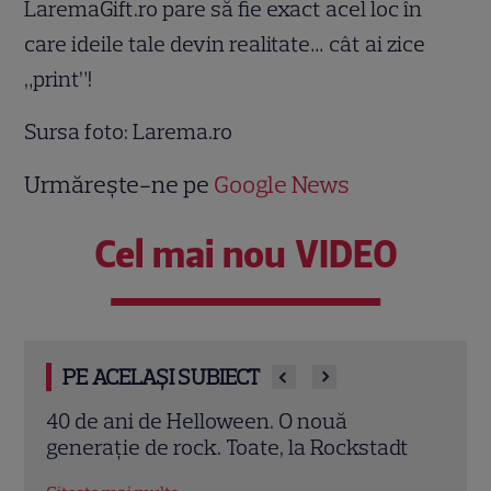
LaremaGift.ro pare să fie exact acel loc în
care ideile tale devin realitate… cât ai zice
„print”!
Sursa foto: Larema.ro
Urmărește-ne pe
Google News
Cel mai nou VIDEO
PE ACELAȘI SUBIECT
3 metode să obții un zâmbet de vedetă
Saba
dt
Rock
Citește mai multe