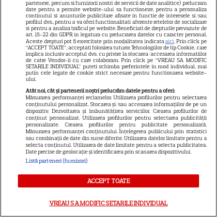
partenere, precum si furnizorii nostri de servicii de date analitice) prelucram
primit de fapt
date pentru a permite website-ului sa functioneze, pentru a personaliza
continutul si anunturile publicitare afisate in functie de interesele si/sau
profilul dvs., pentru a va oferi functionalitati aferente retelelor de socializare
si pentru a analiza traficul pe website. Beneficiati de drepturile prevazute de
VEDETE STRĂINE
art. 15-22 din GDPR in legatura cu prelucrarea datelor cu caracter personal.
Aceste drepturi pot fi exercitate prin modalitatea indicata
aici
. Prin click pe
“ACCEPT TOATE”, acceptati folosirea tuturor Tehnologiilor de tip Cookie, care
Elon Musk, atac la adresa
implica inclusiv acceptul dvs. cu privire la stocarea/accesarea informatiilor
de catre Vendor-ii cu care colaboram. Prin click pe “VREAU SA MODIFIC
regizorului premiat cu Oscar
SETARILE INDIVIDUAL” puteti schimba preferintele in mod individual, mai
care a realizat documentarul
putin cele legate de cookie strict necesare pentru functionarea website-
ului.
14
despre viața sa. Filmul are 232
Atât noi, cât și partenerii noștri prelucrăm datele pentru a oferi:
de minute
Măsurarea performanței reclamelor. Utilizarea profilurilor pentru selectarea
conținutului personalizat. Stocarea și/sau accesarea informațiilor de pe un
dispozitiv. Dezvoltarea și îmbunătățirea serviciilor. Crearea profilurilor de
conținut personalizat. Utilizarea profilurilor pentru selectarea publicității
VEDETE STRĂINE
personalizate. Crearea profilurilor pentru publicitate personalizată.
Măsurarea performanței conținutului. Înțelegerea publicului prin statistici
Marvel are un nou Black
sau combinații de date din surse diferite. Utilizarea datelor limitate pentru a
selecta conținutul. Utilizarea de date limitate pentru a selecta publicitatea.
Panther. David Jonsson preia
Date precise de geolocație și identificarea prin scanarea dispozitivului.
moștenirea lui Chadwick
Listă parteneri (furnizori)
3
Boseman
ACCEPT TOATE
VEDETE STRĂINE
VREAU SA MODIFIC SETARILE INDIVIDUAL