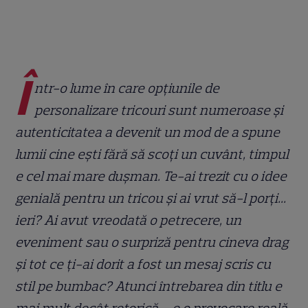
Î
ntr-o lume în care opțiunile de
personalizare tricouri sunt numeroase și
autenticitatea a devenit un mod de a spune
lumii cine ești fără să scoți un cuvânt, timpul
e cel mai mare dușman. Te-ai trezit cu o idee
genială pentru un tricou și ai vrut să-l porți...
ieri? Ai avut vreodată o petrecere, un
eveniment sau o surpriză pentru cineva drag
și tot ce ți-ai dorit a fost un mesaj scris cu
stil pe bumbac? Atunci întrebarea din titlu e
mai mult decât retorică – e o provocare reală.