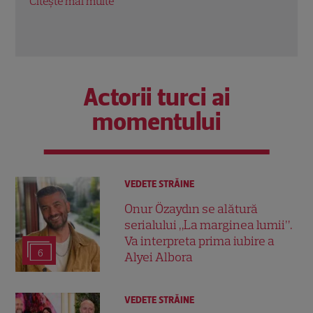
Citeș
Actorii turci ai
momentului
VEDETE STRĂINE
Onur Özaydın se alătură
serialului „La marginea lumii”.
Va interpreta prima iubire a
6
Alyei Albora
VEDETE STRĂINE