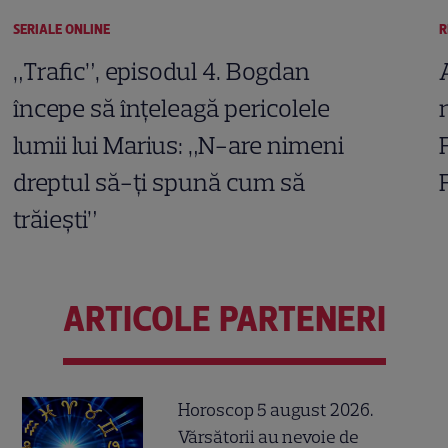
SERIALE ONLINE
R
„Trafic”, episodul 4. Bogdan
începe să înțeleagă pericolele
lumii lui Marius: „N-are nimeni
dreptul să-ți spună cum să
trăiești”
ARTICOLE PARTENERI
Horoscop 5 august 2026.
Vărsătorii au nevoie de