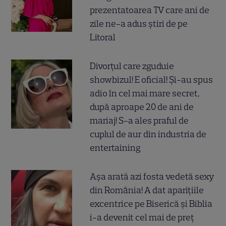
prezentatoarea TV care ani de
zile ne-a adus știri de pe
Litoral
Divorțul care zguduie
showbizul! E oficial! Și-au spus
adio în cel mai mare secret,
după aproape 20 de ani de
mariaj! S-a ales praful de
cuplul de aur din industria de
entertaining
Așa arată azi fosta vedetă sexy
din România! A dat aparițiile
excentrice pe Biserică și Biblia
i-a devenit cel mai de preț