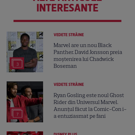
INTERESANTE
VEDETE STRĂINE
Marvel are un nou Black
Panther. David Jonsson preia
moștenirea lui Chadwick
3
Boseman
VEDETE STRĂINE
Ryan Gosling este noul Ghost
Rider din Universul Marvel.
Anunțul făcut la Comic-Con i-
7
a entuziasmat pe fani
DISNEY PLUS