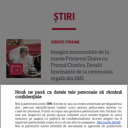
ŞTIRI
VEDETE STRĂINE
Imagini memorabile de la
nunta Prințesei Diana cu
Prințul Charles. Detalii
18
fascinante de la ceremonia
regală din 1981
Nouă ne pasă ca datele tale personale să rămână
VEDETE STRĂINE
confidențiale
De la o viață modestă la sute
Noi și partenerii noștri
596
stocăm și/sau accesăm informații pe dispozitivul
dvs., precum identificatorii cookie unici pentru prelucrarea datelor cu
de milioane de dolari. Cum a
caracter personal. Puteți accepta sau gestiona preferințele dvs. făcând clic
mai jos, respectiv vă puteți opune utilizării unui interes legitim în orice
ajuns Sylvester Stallone unul
moment pe pagina cu politica de confidențialitate. Aceste alegeri vor fi
15
dintre cei mai bogați actori de
raportate partenerilor noștri și nu vă vor afecta navigarea.
Mai multe detalii
Noi si partenerii nostri (retelele de socializare si agentiile de publicitate