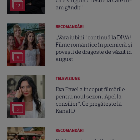
că e singura chestie la care m-
12
am gândit”
RECOMANDĂRI
„Vara iubirii” continuă la DIVA!
Filme romantice în premieră și
povești de dragoste de văzut în
5
august
TELEVIZIUNE
Eva Pavel a început filmările
pentru noul sezon „Apel la
consilier”. Ce pregătește la
3
Kanal D
RECOMANDĂRI