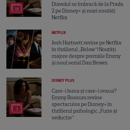
Diavolul se îmbracă de la Prada
18
2 pe Disney+ și mari noutăți
Netflix
NETFLIX
Josh Hartnett revine pe Netflix
în thrillerul „Below”! Noutăți
majore despre premiile Emmy
și noul serial Dan Brown
DISNEY PLUS
Care-i buna și care-i reaua?
Emmy Rossum revine
spectaculos pe Disney+ în
3
thrillerul psihologic „Furie și
seducție”