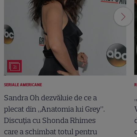
21
SERIALE AMERICANE
R
Sandra Oh dezvăluie de ce a
plecat din „Anatomia lui Grey”.
Discuția cu Shonda Rhimes
care a schimbat totul pentru