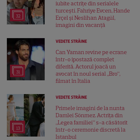
iubite actrițe din serialele
turcești. Fahriye Evcen, Hande
32
Erçel și Neslihan Atagül,
imagini din vacanță
VEDETE STRĂINE
Can Yaman revine pe ecrane
într-o ipostază complet
diferită. Actorul joacă un
31
avocat în noul serial „Bro”,
filmat în Italia
VEDETE STRĂINE
Primele imagini de la nunta
Damlei Sönmez. Actrița din
„Legea familiei” s-a căsătorit
13
într-o ceremonie discretă la
Istanbul