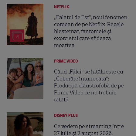
NETFLIX
„Palatul de Est”, noul fenomen
coreean de pe Netflix: Regele
blestemat, fantomele și
5
exorcistul care sfidează
moartea
PRIME VIDEO
Când „Fălci” se întâlnește cu
„Coborâre întunecată”:
Producția claustrofobă de pe
Prime Video ce nu trebuie
ratată
DISNEY PLUS
Ce vedem pe streaming între
27 iulie și 2 august 2026: