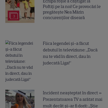
Echipa roșie a câștigat la
Poftiți pe la noi! Ce provocări le
pregătește Nea Mărin
3
concurenților diseară
Fiica legendei și-a făcut
debutul în televiziune: „Dacă
nu te văd în direct, dau în
judecată Liga!”
Incident neașteptat în direct »
Prezentatoarea TV a arătat mai
mult decât și-ar fi dorit: „Știe