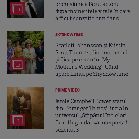
promisiune a făcut actorul
13
după momentele virale în care
a făcut senzație prin dans
SKYSHOWTIME
Scarlett Johansson și Kristin
Scott Thomas, din nou mamă
și fiică pe ecran în „My
13
Mother's Wedding”. Când
apare filmul pe SkyShowtime
PRIME VIDEO
Jamie Campbell Bower, starul
din „Stranger Things”, intră în
universul „Stăpânul Inelelor”.
9
Ce rol legendar va interpreta în
sezonul 3