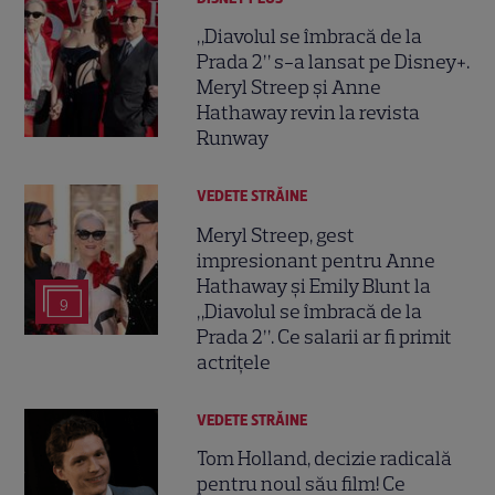
„Diavolul se îmbracă de la
Prada 2” s-a lansat pe Disney+.
Meryl Streep și Anne
Hathaway revin la revista
Runway
VEDETE STRĂINE
Meryl Streep, gest
impresionant pentru Anne
Hathaway și Emily Blunt la
9
„Diavolul se îmbracă de la
Prada 2”. Ce salarii ar fi primit
actrițele
VEDETE STRĂINE
Tom Holland, decizie radicală
pentru noul său film! Ce