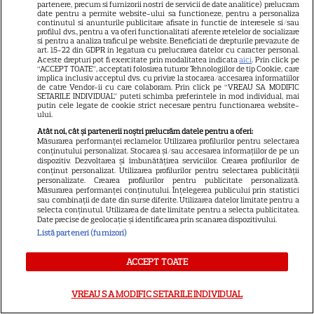
la Hollywood
partenere, precum si furnizorii nostri de servicii de date analitice) prelucram
date pentru a permite website-ului sa functioneze, pentru a personaliza
continutul si anunturile publicitare afisate in functie de interesele si/sau
profilul dvs., pentru a va oferi functionalitati aferente retelelor de socializare
VEDETE ROMÂNEŞTI
si pentru a analiza traficul pe website. Beneficiati de drepturile prevazute de
art. 15-22 din GDPR in legatura cu prelucrarea datelor cu caracter personal.
Aceste drepturi pot fi exercitate prin modalitatea indicata
aici
. Prin click pe
Iulia Vântur, aniversare cu
“ACCEPT TOATE”, acceptati folosirea tuturor Tehnologiilor de tip Cookie, care
implica inclusiv acceptul dvs. cu privire la stocarea/accesarea informatiilor
peripeții la 46 de ani: „Camera
de catre Vendor-ii cu care colaboram. Prin click pe “VREAU SA MODIFIC
mea era plină de inimioare
SETARILE INDIVIDUAL” puteti schimba preferintele in mod individual, mai
putin cele legate de cookie strict necesare pentru functionarea website-
30
roșii și cioburi de sticlă”
ului.
Atât noi, cât și partenerii noștri prelucrăm datele pentru a oferi:
Măsurarea performanței reclamelor. Utilizarea profilurilor pentru selectarea
conținutului personalizat. Stocarea și/sau accesarea informațiilor de pe un
VEDETE ROMÂNEŞTI
dispozitiv. Dezvoltarea și îmbunătățirea serviciilor. Crearea profilurilor de
conținut personalizat. Utilizarea profilurilor pentru selectarea publicității
EXCLUSIV. Alexandra Tudor
personalizate. Crearea profilurilor pentru publicitate personalizată.
Măsurarea performanței conținutului. Înțelegerea publicului prin statistici
dezvăluie ce face fiica ei când
sau combinații de date din surse diferite. Utilizarea datelor limitate pentru a
selecta conținutul. Utilizarea de date limitate pentru a selecta publicitatea.
ajunge în redacția Antena 1 și
Date precise de geolocație și identificarea prin scanarea dispozitivului.
16
unde au plecat în vacanță
Listă parteneri (furnizori)
ACCEPT TOATE
VEDETE ROMÂNEŞTI
VREAU SA MODIFIC SETARILE INDIVIDUAL
Amalia Enache, imagini
spectaculoase din Veneția