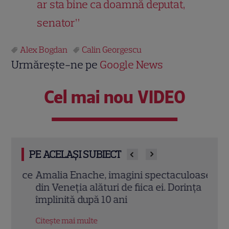
ar sta bine ca doamnă deputat,
senator”
Alex Bogdan
Calin Georgescu
Urmărește-ne pe
Google News
Cel mai nou VIDEO
PE ACELAȘI SUBIECT
e ce
Amalia Enache, imagini spectaculoase
Ioan
din Veneția alături de fiica ei. Dorința
împr
ță
împlinită după 10 ani
barc
Citește mai multe
Citeș