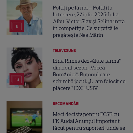
Poftiți pe la noi – Poftiți la
întrecere, 27 iulie 2026: Iulia
Albu, Victor Slav și Selina intră
9
în competiție. Ce surpriză le
pregătește Nea Mărin
TELEVIZIUNE
Irina Rimes dezvăluie „arma”
din noul sezon „Vocea
României”. Butonul care
14
schimbă jocul: „L-am folosit cu
plăcere” EXCLUSIV
RECOMANDĂRI
Meci decisiv pentru FCSB cu
FK Auda! Anunțul important
făcut pentru suporteri: unde se