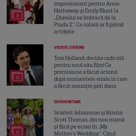
impresionant pentru Anne
Hathaway și Emily Blunt la
9
„Diavolul se îmbracă de la
Prada 2”. Ce salarii ar fi primit
actrițele
VEDETE STRĂINE
Tom Holland, decizie radicală
pentru noul său film! Ce
promisiune a făcut actorul
13
după momentele virale în care
a făcut senzație prin dans
SKYSHOWTIME
Scarlett Johansson și Kristin
Scott Thomas, din nou mamă
și fiică pe ecran în „My
13
Mother's Wedding”. Când