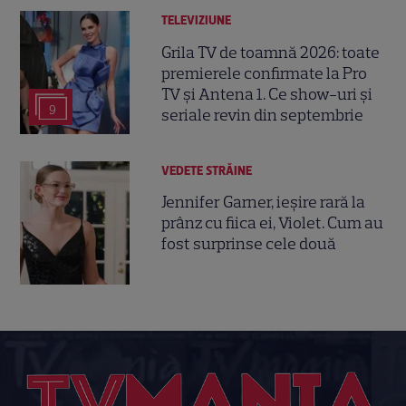
TELEVIZIUNE
Grila TV de toamnă 2026: toate
premierele confirmate la Pro
TV și Antena 1. Ce show-uri și
9
seriale revin din septembrie
VEDETE STRĂINE
Jennifer Garner, ieșire rară la
prânz cu fiica ei, Violet. Cum au
fost surprinse cele două