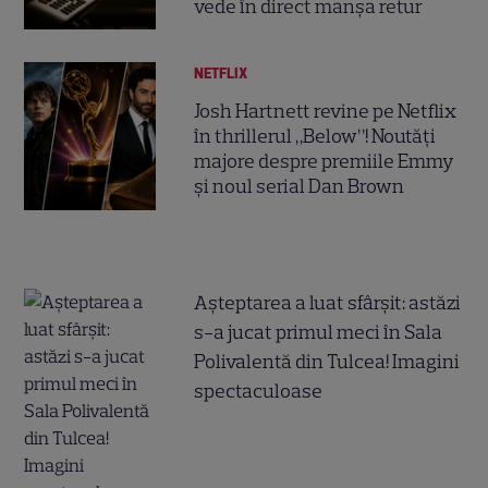
vede în direct manșa retur
NETFLIX
Josh Hartnett revine pe Netflix
în thrillerul „Below”! Noutăți
majore despre premiile Emmy
și noul serial Dan Brown
Așteptarea a luat sfârșit: astăzi
s-a jucat primul meci în Sala
Polivalentă din Tulcea! Imagini
spectaculoase