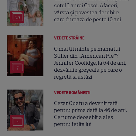
soțul Laurei Cosoi. Afaceri,
vârstă și povestea de iubire
29
care durează de peste 10 ani
VEDETE STRĂINE
O mai ții minte pe mama lui
Stifler din „American Pie”?
Jennifer Coolidge, la 64 de ani,
7
dezvăluie greșeala pe care o
regretă și astăzi
VEDETE ROMÂNEŞTI
Cezar Ouatu a devenit tată
pentru prima dată la 46 de ani.
Ce nume deosebit a ales
4
pentru fetița lui