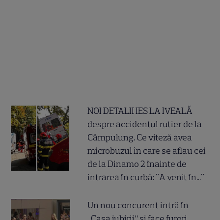
NOI DETALII IES LA IVEALĂ
despre accidentul rutier de la
Câmpulung. Ce viteză avea
microbuzul în care se aflau cei
de la Dinamo 2 înainte de
intrarea în curbă: "A venit în..."
Un nou concurent intră în
„Casa iubirii” și face furori