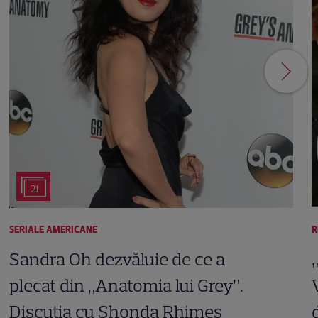
21
SERIALE AMERICANE
R
Sandra Oh dezvăluie de ce a
plecat din „Anatomia lui Grey”.
Discuția cu Shonda Rhimes