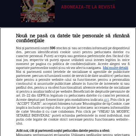
ABONEAZA-TE LA REVISTĂ
Nouă ne pasă ca datele tale personale să rămână
Libertatea
confidențiale
Libertatea pentru femei
Noi și partenerii noștri
596
stocăm și/sau accesăm informații pe dispozitivul
dvs., precum identificatorii cookie unici pentru prelucrarea datelor cu
GSP
caracter personal. Puteți accepta sau gestiona preferințele dvs. făcând clic
mai jos, respectiv vă puteți opune utilizării unui interes legitim în orice
Știri mondene
moment pe pagina cu politica de confidențialitate. Aceste alegeri vor fi
raportate partenerilor noștri și nu vă vor afecta navigarea.
Mai multe detalii
Noi si partenerii nostri (retelele de socializare si agentiile de publicitate
Avantaje
partenere, precum si furnizorii nostri de servicii de date analitice) prelucram
date pentru a permite website-ului sa functioneze, pentru a personaliza
Elle
continutul si anunturile publicitare afisate in functie de interesele si/sau
profilul dvs., pentru a va oferi functionalitati aferente retelelor de socializare
Unica
si pentru a analiza traficul pe website. Beneficiati de drepturile prevazute de
art. 15-22 din GDPR in legatura cu prelucrarea datelor cu caracter personal.
Retete practice
Aceste drepturi pot fi exercitate prin modalitatea indicata
aici
. Prin click pe
“ACCEPT TOATE”, acceptati folosirea tuturor Tehnologiilor de tip Cookie, care
implica inclusiv acceptul dvs. cu privire la stocarea/accesarea informatiilor
de catre Vendor-ii cu care colaboram. Prin click pe “VREAU SA MODIFIC
SETARILE INDIVIDUAL” puteti schimba preferintele in mod individual, mai
URMĂREȘTE-NE PE
putin cele legate de cookie strict necesare pentru functionarea website-
ului.
Atât noi, cât și partenerii noștri prelucrăm datele pentru a oferi:
Măsurarea performanței reclamelor. Utilizarea profilurilor pentru selectarea