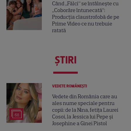
Când „Fălci” se întâlnește cu
„Coborâre întunecată”:
Producția claustrofobă de pe
Prime Video ce nu trebuie
ratată
ŞTIRI
VEDETE ROMÂNEŞTI
Vedete din România care au
ales nume speciale pentru
copii: de la Nina, fetița Laurei
68
Cosoi, la Jessica lui Pepe și
Josephine a Ginei Pistol