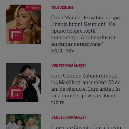
TELEVIZIUNE
Exclusiv
Oana Monea, dezvăluiri despre
„Insula Iubirii: Reuniuni”. Ce
spune despre foștii
16
concurenți: „Anumite lucruri
au rămas nerezolvate”
EXCLUSIV
VEDETE ROMÂNEŞTI
Chef Orlando Zaharia și soția
lui, Mădălina, au împlinit 22 de
ani de căsnicie. Cum arătau în
11
ziua nunții și povestea lor de
iubire
VEDETE ROMÂNEŞTI
Cine este Cosmin Curticăpean,