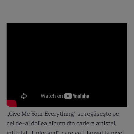
„Give Me Your Everything” se regăseşte pe
cel de-al doilea album din cariera artistei,
intitulat „Unlocked”, care va fi lansat la nivel