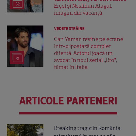
32
Erçel și Neslihan Atagül,
imagini din vacanță
VEDETE STRĂINE
Can Yaman revine pe ecrane
într-o ipostază complet
diferită. Actorul joacă un
31
avocat în noul serial „Bro”,
filmat în Italia
ARTICOLE PARTENERI
Breaking tragic în România: