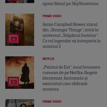
apare filmul pe SkyShowtime
PRIME VIDEO
Jamie Campbell Bower, starul
din „Stranger Things”, intră în
universul „Stăpânul Inelelor”.
9
Ce rol legendar va interpreta în
sezonul 3
NETFLIX
„Palatul de Est”, noul fenomen
coreean de pe Netflix: Regele
blestemat, fantomele și
5
exorcistul care sfidează
moartea
PRIME VIDEO