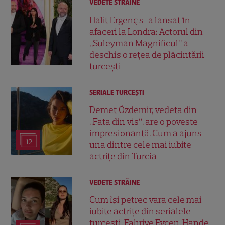
VEDETE STRĂINE
Halit Ergenç s-a lansat în
afaceri la Londra: Actorul din
„Suleyman Magnificul” a
deschis o rețea de plăcintării
turcești
SERIALE TURCEŞTI
Demet Özdemir, vedeta din
„Fata din vis”, are o poveste
impresionantă. Cum a ajuns
12
una dintre cele mai iubite
actrițe din Turcia
VEDETE STRĂINE
Cum își petrec vara cele mai
iubite actrițe din serialele
turcești. Fahriye Evcen, Hande