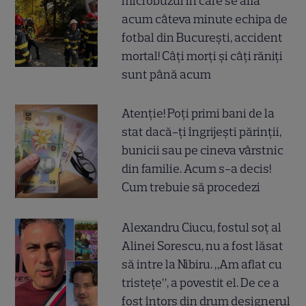
microbuzul în care se afla
acum câteva minute echipa de
fotbal din București, accident
mortal! Câți morți și câți răniți
sunt până acum
Atenție! Poți primi bani de la
stat dacă-ți îngrijești părinții,
bunicii sau pe cineva vârstnic
din familie. Acum s-a decis!
Cum trebuie să procedezi
Alexandru Ciucu, fostul soț al
Alinei Sorescu, nu a fost lăsat
să intre la Nibiru. „Am aflat cu
tristețe”, a povestit el. De ce a
fost întors din drum designerul