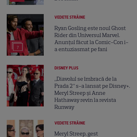
VEDETE STRĂINE
Ryan Gosling este noul Ghost
Rider din Universul Marvel.
Anunțul făcut la Comic-Con i-
7
a entuziasmat pe fani
DISNEY PLUS
„Diavolul se îmbracă de la
Prada 2” s-a lansat pe Disney+.
Meryl Streep și Anne
Hathaway revin la revista
Runway
VEDETE STRĂINE
Meryl Streep, gest