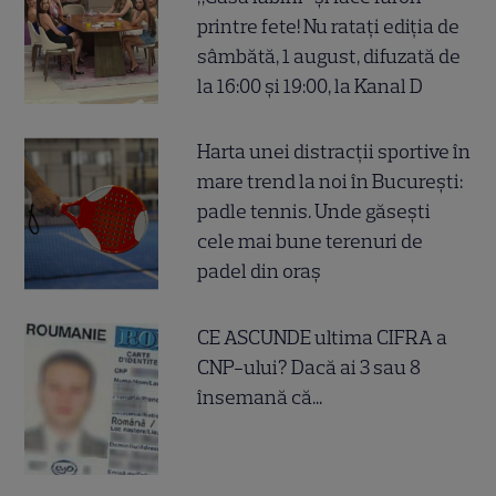
printre fete! Nu ratați ediția de
sâmbătă, 1 august, difuzată de
la 16:00 și 19:00, la Kanal D
Harta unei distracții sportive în
mare trend la noi în București:
padle tennis. Unde găsești
cele mai bune terenuri de
padel din oraș
CE ASCUNDE ultima CIFRA a
CNP-ului? Dacă ai 3 sau 8
însemană că...