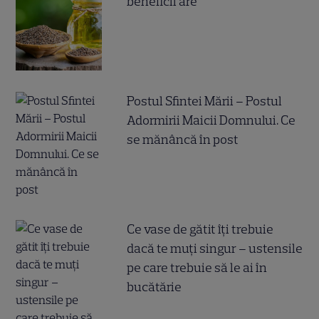
beneficii are
Postul Sfintei Mării – Postul
Adormirii Maicii Domnului. Ce
se mănâncă în post
Ce vase de gătit îți trebuie
dacă te muți singur – ustensile
pe care trebuie să le ai în
bucătărie