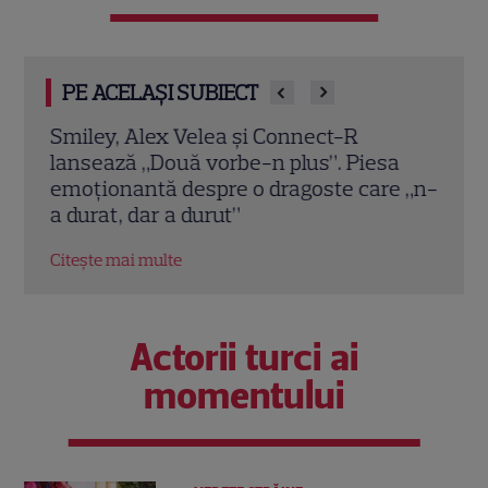
PE ACELAȘI SUBIECT
e în
Smiley, Alex Velea și Connect-R
Imag
 din
lansează „Două vorbe-n plus”. Piesa
lui! 
emoționantă despre o dragoste care „n-
micu
a durat, dar a durut”
Citeș
Citește mai multe
Actorii turci ai
momentului