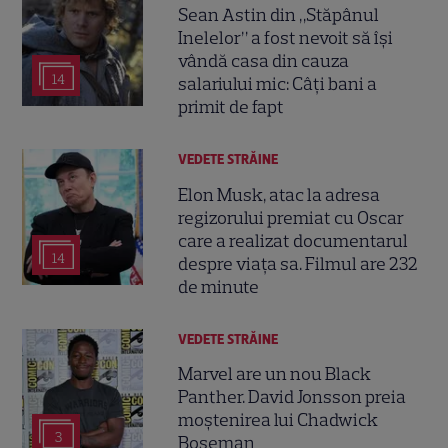
Sean Astin din „Stăpânul
Inelelor” a fost nevoit să își
vândă casa din cauza
14
salariului mic: Câți bani a
primit de fapt
VEDETE STRĂINE
Elon Musk, atac la adresa
regizorului premiat cu Oscar
care a realizat documentarul
14
despre viața sa. Filmul are 232
de minute
VEDETE STRĂINE
Marvel are un nou Black
Panther. David Jonsson preia
moștenirea lui Chadwick
3
Boseman