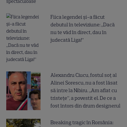
Fiica legendei și-a făcut
debutul în televiziune: „Dacă
nu te văd în direct, dau în
judecată Liga!”
Alexandru Ciucu, fostul soț al
Alinei Sorescu, nu a fost lăsat
să intre la Nibiru. „Am aflat cu
tristețe”, a povestit el. De ce a
fost întors din drum designerul
Breaking tragic în România: