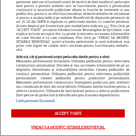
platformă
partenere, precum si furnizorii nostri de servicii de date analitice) prelucram
date pentru a permite website-ului sa functioneze, pentru a personaliza
continutul si anunturile publicitare afisate in functie de interesele si/sau
profilul dvs., pentru a va oferi functionalitati aferente retelelor de socializare
DISNEY PLUS
si pentru a analiza traficul pe website. Beneficiati de drepturile prevazute de
art. 15-22 din GDPR in legatura cu prelucrarea datelor cu caracter personal.
Aceste drepturi pot fi exercitate prin modalitatea indicata
aici
. Prin click pe
Premiere de neratat pe Netflix,
“ACCEPT TOATE”, acceptati folosirea tuturor Tehnologiilor de tip Cookie, care
implica inclusiv acceptul dvs. cu privire la stocarea/accesarea informatiilor
Disney+ și SkyShowtime în
de catre Vendor-ii cu care colaboram. Prin click pe “VREAU SA MODIFIC
august: seriale noi, filme de
SETARILE INDIVIDUAL” puteti schimba preferintele in mod individual, mai
putin cele legate de cookie strict necesare pentru functionarea website-
15
colecție și vedete de top
ului.
Atât noi, cât și partenerii noștri prelucrăm datele pentru a oferi:
Măsurarea performanței reclamelor. Utilizarea profilurilor pentru selectarea
conținutului personalizat. Stocarea și/sau accesarea informațiilor de pe un
CINEMA
dispozitiv. Dezvoltarea și îmbunătățirea serviciilor. Crearea profilurilor de
conținut personalizat. Utilizarea profilurilor pentru selectarea publicității
Eli Roth revine cu „Omul cu
personalizate. Crearea profilurilor pentru publicitate personalizată.
Măsurarea performanței conținutului. Înțelegerea publicului prin statistici
înghețata mortală”. Filmul
sau combinații de date din surse diferite. Utilizarea datelor limitate pentru a
selecta conținutul. Utilizarea de date limitate pentru a selecta publicitatea.
horror în care copiii devin
Date precise de geolocație și identificarea prin scanarea dispozitivului.
5
criminali după ce mănâncă
Listă parteneri (furnizori)
înghețată
ACCEPT TOATE
VEDETE STRĂINE
VREAU SA MODIFIC SETARILE INDIVIDUAL
„Povestea peștelui posac”,