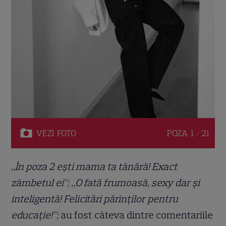
VEZI
FOTO
POZA
1 / 21
„În poza 2 ești mama ta tânără! Exact
zâmbetul ei”;
„O fată frumoasă, sexy dar și
inteligentă! Felicitări părinților pentru
educație!”;
au fost câteva dintre comentariile