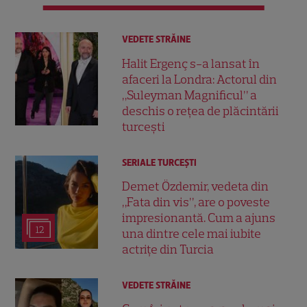
VEDETE STRĂINE
Halit Ergenç s-a lansat în
afaceri la Londra: Actorul din
„Suleyman Magnificul” a
deschis o rețea de plăcintării
turcești
SERIALE TURCEŞTI
Demet Özdemir, vedeta din
„Fata din vis”, are o poveste
impresionantă. Cum a ajuns
12
una dintre cele mai iubite
actrițe din Turcia
VEDETE STRĂINE