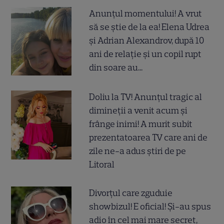
Anunțul momentului! A vrut
să se știe de la ea! Elena Udrea
și Adrian Alexandrov, după 10
ani de relație și un copil rupt
din soare au...
Doliu la TV! Anunțul tragic al
dimineții a venit acum și
frânge inimi! A murit subit
prezentatoarea TV care ani de
zile ne-a adus știri de pe
Litoral
Divorțul care zguduie
showbizul! E oficial! Și-au spus
adio în cel mai mare secret,