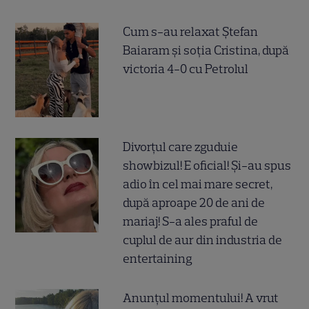
Cum s-au relaxat Ștefan
Baiaram și soția Cristina, după
victoria 4-0 cu Petrolul
Divorțul care zguduie
showbizul! E oficial! Și-au spus
adio în cel mai mare secret,
după aproape 20 de ani de
mariaj! S-a ales praful de
cuplul de aur din industria de
entertaining
Anunțul momentului! A vrut