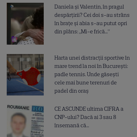
Daniela și Valentin, în pragul
despărțirii? Cei doi s-au strâns
în brațe și abia s-au putut opri
din plâns: „Mi-e frică...”
Harta unei distracții sportive în
mare trend la noi în București:
padle tennis. Unde găsești
cele mai bune terenuri de
padel din oraș
CE ASCUNDE ultima CIFRA a
CNP-ului? Dacă ai 3 sau 8
însemană că...