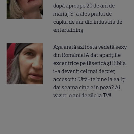
după aproape 20 de ani de
mariaj! S-a ales praful de
cuplul de aur din industria de
entertaining
Așa arată azi fosta vedetă sexy
din România! A dat aparițiile
excentrice pe Biserică și Biblia
i-a devenit cel mai de preț
accesoriu! Uită-te bine la ea, îți
dai seama cine e în poză? Ai
văzut-o ani de zile la TV!!