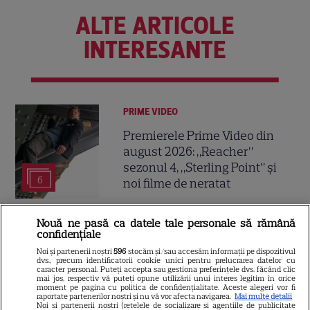
ALTE ARTICOLE
INTERESANTE
PRIME VIDEO
Premierele Prime Video din
august 2026: „Reacher”
sezonul 4, „Sterling Point” și
6
noi filme de neratat
Nouă ne pasă ca datele tale personale să rămână
DISNEY PLUS
confidențiale
Premiere Disney+ august
Noi și partenerii noștri
596
stocăm și/sau accesăm informații pe dispozitivul
dvs., precum identificatorii cookie unici pentru prelucrarea datelor cu
2026: „Camp Rock 3”,
caracter personal. Puteți accepta sau gestiona preferințele dvs. făcând clic
mai jos, respectiv vă puteți opune utilizării unui interes legitim în orice
„Futurama” și trilogia
moment pe pagina cu politica de confidențialitate. Aceste alegeri vor fi
17
„Stăpânul Inelelor” ajung pe
raportate partenerilor noștri și nu vă vor afecta navigarea.
Mai multe detalii
Noi si partenerii nostri (retelele de socializare si agentiile de publicitate