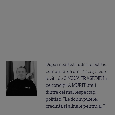
După moartea Ludmilei Vartic,
comunitatea din Hîncești este
lovită de O NOUĂ TRAGEDIE. În
ce condiții A MURIT unul
dintre cei mai respectați
polițiști: "Le dorim putere,
credință și alinare pentru a..."