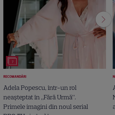
7
RECOMANDĂRI
N
Adela Popescu, într-un rol
neașteptat în „Fără Urmă”.
Primele imagini din noul serial