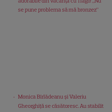
adorabile din vacanța cu Tiago: „Nu
se pune problema să mă bronzez”
Monica Bîrlădeanu și Valeriu
Gheorghiță se căsătoresc. Au stabilit