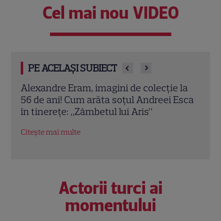
Cel mai nou VIDEO
PE ACELAȘI SUBIECT
la
Mario Fresh, adevărul neașteptat despre
Nu m
Esca
relația cu Alexia Eram: „Nu aș avea de ce
neșt
să mai țin legătura”
vede
afac
Citește mai multe
Citeș
Actorii turci ai
momentului