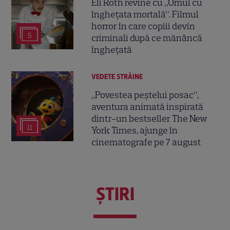
Eli Roth revine cu „Omul cu
înghețata mortală”. Filmul
horror în care copiii devin
5
criminali după ce mănâncă
înghețată
VEDETE STRĂINE
„Povestea peștelui posac”,
aventura animată inspirată
dintr-un bestseller The New
11
York Times, ajunge în
cinematografe pe 7 august
ŞTIRI