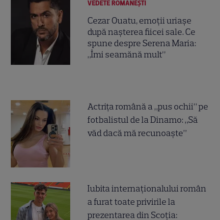
VEDETE ROMÂNEŞTI
Cezar Ouatu, emoții uriașe
după nașterea fiicei sale. Ce
spune despre Serena Maria:
„Îmi seamănă mult”
Actrița română a „pus ochii” pe
fotbalistul de la Dinamo: „Să
văd dacă mă recunoaște”
Iubita internaționalului român
a furat toate privirile la
prezentarea din Scoția: