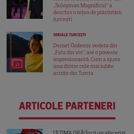
„Suleyman Magnificul” a
deschis o rețea de plăcintării
turcești
SERIALE TURCEŞTI
Demet Özdemir, vedeta din
„Fata din vis”, are o poveste
impresionantă. Cum a ajuns
12
una dintre cele mai iubite
actrițe din Turcia
ARTICOLE PARTENERI
ULTIMA ORĂ! Încă un afacerist