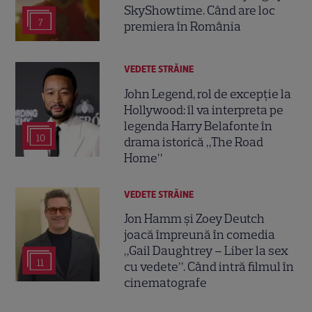
SkyShowtime. Când are loc
7
premiera în România
VEDETE STRĂINE
John Legend, rol de excepție la
Hollywood: îl va interpreta pe
legenda Harry Belafonte în
10
drama istorică „The Road
Home”
VEDETE STRĂINE
Jon Hamm și Zoey Deutch
joacă împreună în comedia
„Gail Daughtrey – Liber la sex
11
cu vedete”. Când intră filmul în
cinematografe