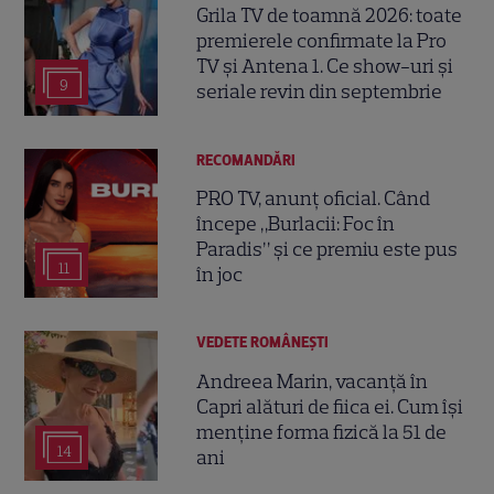
Grila TV de toamnă 2026: toate
premierele confirmate la Pro
TV și Antena 1. Ce show-uri și
9
seriale revin din septembrie
RECOMANDĂRI
PRO TV, anunț oficial. Când
începe „Burlacii: Foc în
Paradis” și ce premiu este pus
11
în joc
VEDETE ROMÂNEŞTI
Andreea Marin, vacanță în
Capri alături de fiica ei. Cum își
menține forma fizică la 51 de
14
ani