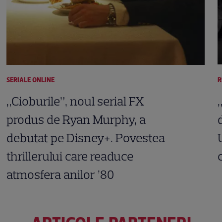
SERIALE ONLINE
R
„Cioburile”, noul serial FX
produs de Ryan Murphy, a
debutat pe Disney+. Povestea
thrillerului care readuce
atmosfera anilor ’80