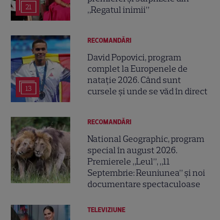
21
„Regatul inimii”
RECOMANDĂRI
David Popovici, program
complet la Europenele de
natație 2026. Când sunt
13
cursele și unde se văd în direct
RECOMANDĂRI
National Geographic, program
special în august 2026.
Premierele „Leul”, „11
Septembrie: Reuniunea” și noi
documentare spectaculoase
TELEVIZIUNE