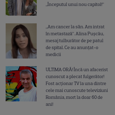
„Începutul unui nou capitol!”
„Am cancer la sân. Am intrat
în metastază”. Alina Pușcău,
mesaj tulburător de pe patul
de spital. Ce au anunțat-o
medicii
ULTIMA ORĂ! Încă un afacerist
cunoscut a plecat fulgerător!
Fost acționar TV la una dintre
cele mai cunoscute televiziuni
România, mort la doar 60 de
ani!