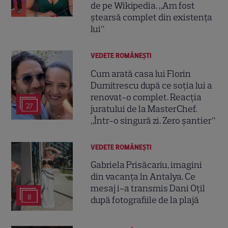
de pe Wikipedia. „Am fost
ștearsă complet din existența
lui”
VEDETE ROMÂNEŞTI
Cum arată casa lui Florin
Dumitrescu după ce soția lui a
renovat-o complet. Reacția
27
juratului de la MasterChef.
„Într-o singură zi. Zero șantier”
VEDETE ROMÂNEŞTI
Gabriela Prisăcariu, imagini
din vacanța în Antalya. Ce
mesaj i-a transmis Dani Oțil
8
după fotografiile de la plajă