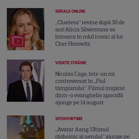
SERIALE ONLINE
„Clueless” revine după 30 de
ani! Alicia Silverstone se
întoarce în rolul iconic al lui
7
Cher Horowitz
VEDETE STRĂINE
Nicolas Cage, într-un rol
controversat în „Fiul
tâmplarului”. Filmul inspirat
dintr-o evanghelie apocrifă
ajunge pe 14 august
SKYSHOWTIME
„Avatar Aang: Ultimul
războinic al aerului” ajunge pe