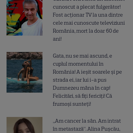
cunoscut a plecat fulgerător!
Fost acționar TV la una dintre
cele mai cunoscute televiziuni
România, mort la doar 60 de
ani!
Gata, nu se mai ascund, e
cuplul momentului în
România! A ieșit soarele și pe
strada ei, iar lui i-a pus
Dumnezeu mâna în cap!
Felicitări, să fiți fericiți! Că
frumoși sunteți!
„Am cancer la sân. Am intrat
în metastază”. Alina Pușcău,