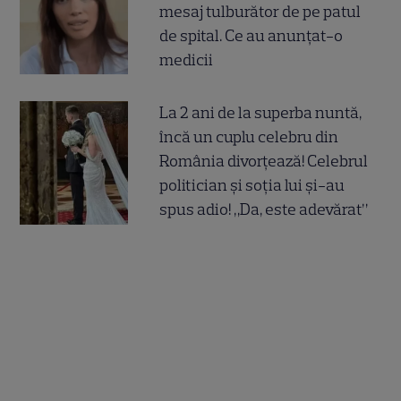
mesaj tulburător de pe patul
de spital. Ce au anunțat-o
medicii
La 2 ani de la superba nuntă,
încă un cuplu celebru din
România divorțează! Celebrul
politician și soția lui și-au
spus adio! „Da, este adevărat”