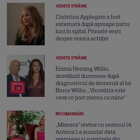
VEDETE STRĂINE
Christina Applegate a fost
externată după aproape patru
luni în spital. Primele vești
despre starea actriței
VEDETE STRĂINE
Emma Heming Willis,
dezvăluiri dureroase după
diagnosticul de demență al lui
18
Bruce Willis: „Vinovăția este
ceva ce port mereu cu mine”
RECOMANDĂRI
„Mireasa” revine cu sezonul 14.
Antena 1 a anunțat data
premierei și surprizele din