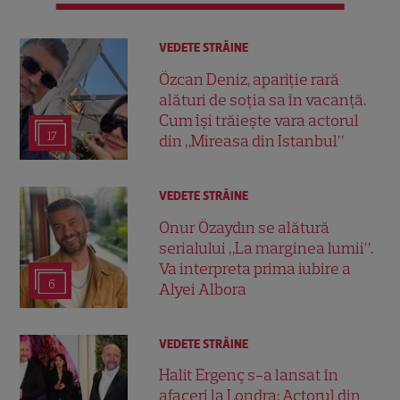
VEDETE STRĂINE
Özcan Deniz, apariție rară
alături de soția sa în vacanță.
Cum își trăiește vara actorul
17
din „Mireasa din Istanbul”
VEDETE STRĂINE
Onur Özaydın se alătură
serialului „La marginea lumii”.
Va interpreta prima iubire a
6
Alyei Albora
VEDETE STRĂINE
Halit Ergenç s-a lansat în
afaceri la Londra: Actorul din