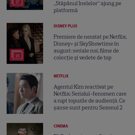
17
„Stăpânul Inelelor” ajung pe
platformă
DISNEY PLUS
Premiere de neratat pe Netflix,
Disney+ și SkyShowtime în
august: seriale noi, filme de
15
colecție și vedete de top
NETFLIX
Agentul Kim reactivat pe
Netflix: Serialul-fenomen care
a rupt topurile de audiență. Ce
șanse sunt pentru Sezonul 2
CINEMA