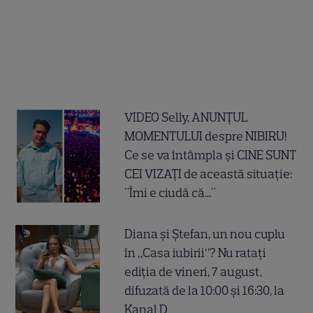
VIDEO Selly, ANUNȚUL
MOMENTULUI despre NIBIRU!
Ce se va întâmpla și CINE SUNT
CEI VIZAȚI de această situație:
"Îmi e ciudă că..."
Diana și Ștefan, un nou cuplu
în „Casa iubirii”? Nu ratați
ediția de vineri, 7 august,
difuzată de la 10:00 și 16:30, la
Kanal D