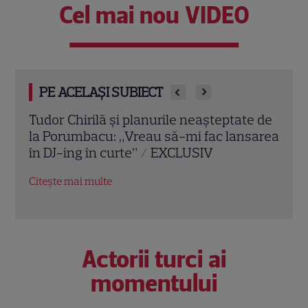
Cel mai nou VIDEO
PE ACELAȘI SUBIECT
e de
Christina Applegate a fost externată
Emma
sarea
după aproape patru luni în spital. Primele
dure
vești despre starea actriței
al l
ce p
Citește mai multe
Citeș
Actorii turci ai
momentului