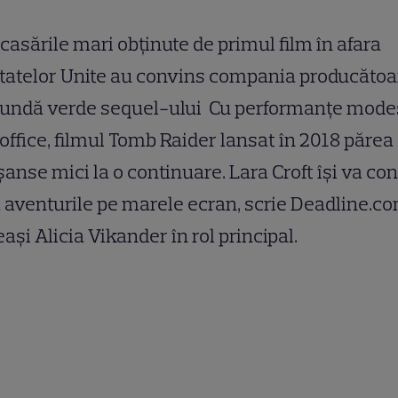
casările mari obţinute de primul film în afara
tatelor Unite au convins compania producătoa
 undă verde sequel-ului Cu performanţe modes
office, filmul Tomb Raider lansat în 2018 părea
şanse mici la o continuare. Lara Croft îşi va co
 aventurile pe marele ecran, scrie Deadline.co
aşi Alicia Vikander în rol principal.