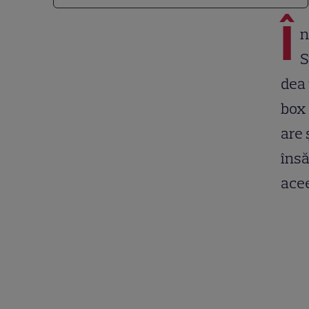
Î
n
S
dea
box 
are 
însă
acee