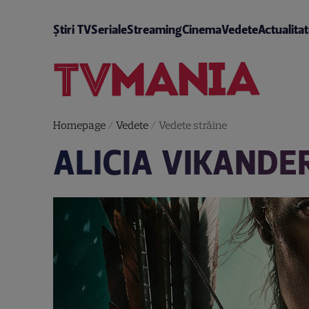
Știri TV
Seriale
Streaming
Cinema
Vedete
Actualita
Homepage
/
Vedete
/
Vedete străine
ALICIA VIKANDER