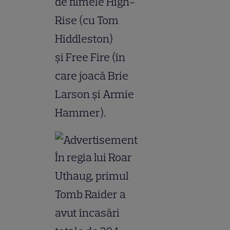
de filmele High-
Rise (cu Tom
Hiddleston)
şi Free Fire (în
care joacă Brie
Larson şi Armie
Hammer).
În regia lui Roar
Uthaug, primul
Tomb Raider a
avut încasări