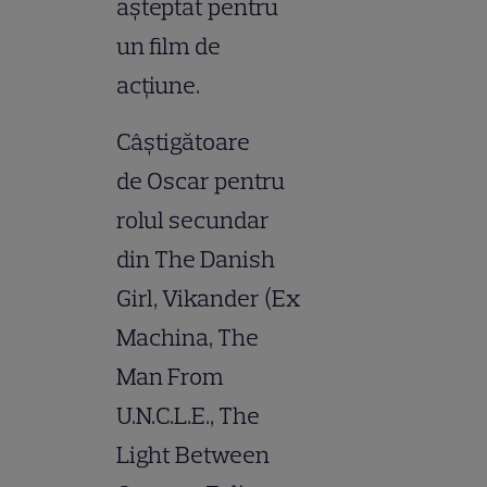
aşteptat pentru
un film de
acţiune.
Câştigătoare
de Oscar pentru
rolul secundar
din The Danish
Girl, Vikander (Ex
Machina, The
Man From
U.N.C.L.E., The
Light Between