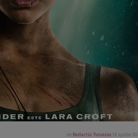
de
Redactia Tvmania
18 aprilie 20