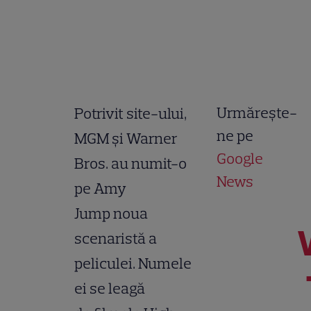
Urmărește-
Potrivit site-ului,
ne pe
MGM şi Warner
Google
Bros. au numit-o
News
pe Amy
Jump noua
scenaristă a
peliculei. Numele
ei se leagă