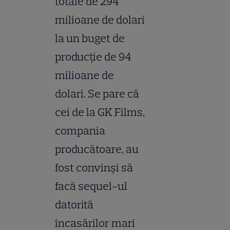
totale de 294
milioane de dolari
la un buget de
producţie de 94
milioane de
dolari. Se pare că
cei de la GK Films,
compania
producătoare, au
fost convinşi să
facă sequel-ul
datorită
încasărilor mari