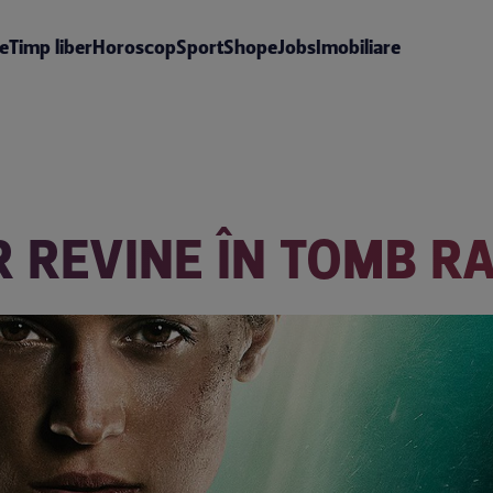
te
Timp liber
Horoscop
Sport
Shop
eJobs
Imobiliare
 REVINE ÎN TOMB RA