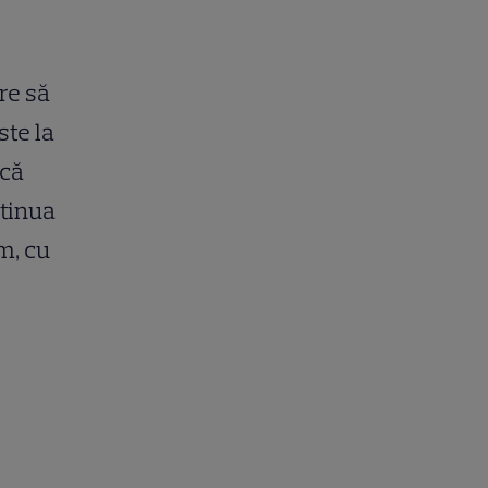
re să
te la
 că
ntinua
m, cu