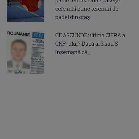
padle tennis. Unde găsești
cele mai bune terenuri de
padel din oraș
CE ASCUNDE ultima CIFRA a
CNP-ului? Dacă ai 3 sau 8
însemană că...