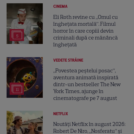
CINEMA
Eli Roth revine cu „Omul cu
înghețata mortală”. Filmul
horror în care copiii devin
5
criminali după ce mănâncă
înghețată
VEDETE STRĂINE
„Povestea peștelui posac”,
aventura animată inspirată
dintr-un bestseller The New
11
York Times, ajunge în
cinematografe pe 7 august
NETFLIX
Noutăți Netflix în august 2026:
Robert De Niro, „Nosferatu” și