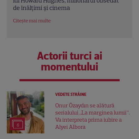
dat
ce trebuie să știi despre filmul
cu m
nominalizat la Oscar
Sall
Citește mai multe
Citeș
Actorii turci ai
momentului
VEDETE STRĂINE
Onur Özaydın se alătură
serialului „La marginea lumii”.
Va interpreta prima iubire a
6
Alyei Albora