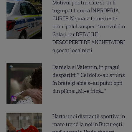
Motivul pentru care și-ar fi
îngropat bunica ÎN PROPRIA
CURTE. Nepoata femeii este
principalul suspect în cazul din
Galați, iar DETALIUL
DESCOPERIT DE ANCHETATORI
a șocat localnicii
Daniela și Valentin, în pragul
despărțirii? Cei doi s-au strâns
în brațe și abia s-au putut opri
din plâns: „Mi-e frică...”
Harta unei distracții sportive în
mare trend la noi în București: