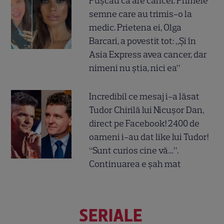
Pușcău că are cancer. Primele
semne care au trimis-o la
medic. Prietena ei, Olga
Barcari, a povestit tot: „Și în
Asia Express avea cancer, dar
nimeni nu știa, nici ea”
Incredibil ce mesaj i-a lăsat
Tudor Chirilă lui Nicușor Dan,
direct pe Facebook! 2400 de
oameni i-au dat like lui Tudor!
“Sunt curios cine vă…”.
Continuarea e șah mat
SERIALE