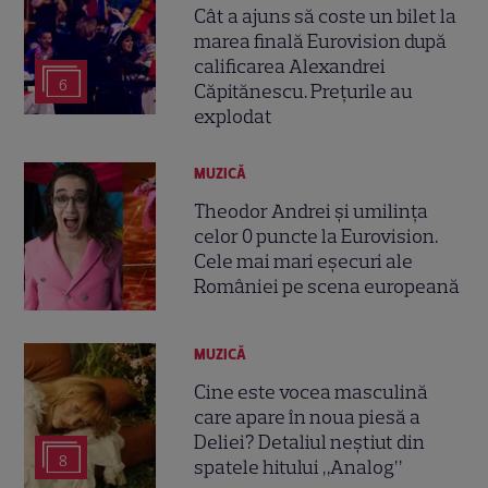
Cât a ajuns să coste un bilet la
marea finală Eurovision după
calificarea Alexandrei
6
Căpitănescu. Prețurile au
explodat
MUZICĂ
Theodor Andrei și umilința
celor 0 puncte la Eurovision.
Cele mai mari eșecuri ale
României pe scena europeană
MUZICĂ
Cine este vocea masculină
care apare în noua piesă a
Deliei? Detaliul neștiut din
8
spatele hitului „Analog”