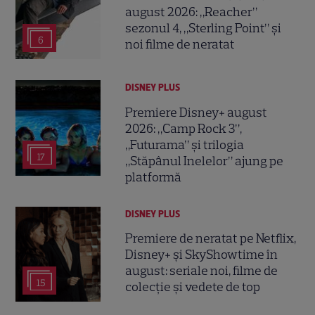
august 2026: „Reacher”
sezonul 4, „Sterling Point” și
6
noi filme de neratat
DISNEY PLUS
Premiere Disney+ august
2026: „Camp Rock 3”,
„Futurama” și trilogia
17
„Stăpânul Inelelor” ajung pe
platformă
DISNEY PLUS
Premiere de neratat pe Netflix,
Disney+ și SkyShowtime în
august: seriale noi, filme de
15
colecție și vedete de top