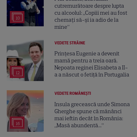
cutremurătoare despre lupta
cu alcoolul: „Copiii mei au fost
10
chemați să-și ia adio de la
mine”
VEDETE STRĂINE
Prințesa Eugenie a devenit
mamă pentru a treia oară.
Nepoata reginei Elisabeta a II-
12
a a născut o fetiță în Portugalia
VEDETE ROMÂNEŞTI
Insula grecească unde Simona
Gherghe spune că mănânci
mai ieftin decât în România:
16
„Masă abundentă…”