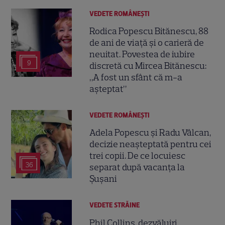
VEDETE ROMÂNEŞTI
Rodica Popescu Bitănescu, 88
de ani de viață și o carieră de
neuitat. Povestea de iubire
9
discretă cu Mircea Bitănescu:
„A fost un sfânt că m-a
așteptat”
VEDETE ROMÂNEŞTI
Adela Popescu și Radu Vâlcan,
decizie neașteptată pentru cei
trei copii. De ce locuiesc
36
separat după vacanța la
Șușani
VEDETE STRĂINE
Phil Collins, dezvăluiri