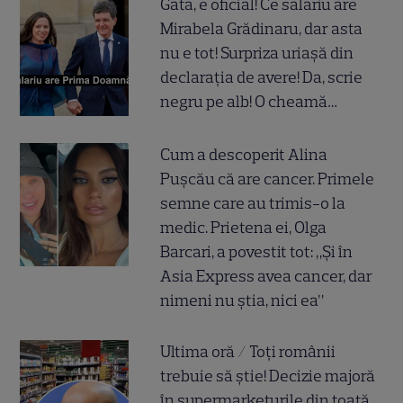
Gata, e oficial! Ce salariu are
Mirabela Grădinaru, dar asta
nu e tot! Surpriza uriașă din
declarația de avere! Da, scrie
negru pe alb! O cheamă…
Cum a descoperit Alina
Pușcău că are cancer. Primele
semne care au trimis-o la
medic. Prietena ei, Olga
Barcari, a povestit tot: „Și în
Asia Express avea cancer, dar
nimeni nu știa, nici ea”
Ultima oră / Toți românii
trebuie să știe! Decizie majoră
în supermarketurile din toată