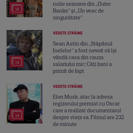
noile sezoane din „Outer
16
Banks” și „Un veac de
singurătate”
VEDETE STRĂINE
Sean Astin din „Stăpânul
Inelelor” a fost nevoit să își
vândă casa din cauza
14
salariului mic: Câți bani a
primit de fapt
VEDETE STRĂINE
Elon Musk, atac la adresa
regizorului premiat cu Oscar
care a realizat documentarul
14
despre viața sa. Filmul are 232
de minute