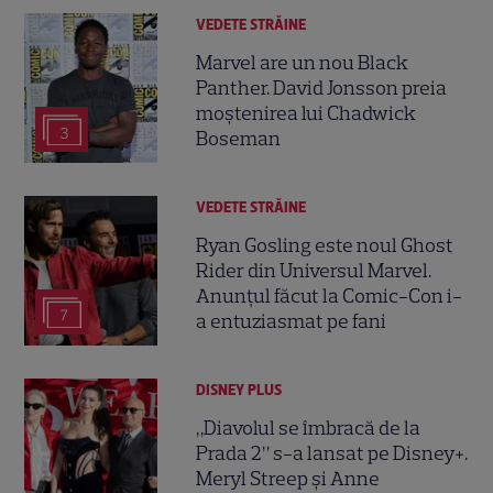
VEDETE STRĂINE
Marvel are un nou Black
Panther. David Jonsson preia
moștenirea lui Chadwick
3
Boseman
VEDETE STRĂINE
Ryan Gosling este noul Ghost
Rider din Universul Marvel.
Anunțul făcut la Comic-Con i-
7
a entuziasmat pe fani
DISNEY PLUS
„Diavolul se îmbracă de la
Prada 2” s-a lansat pe Disney+.
Meryl Streep și Anne