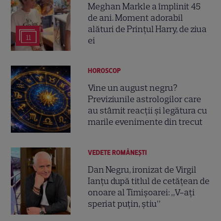
Meghan Markle a împlinit 45
de ani. Moment adorabil
alături de Prințul Harry, de ziua
11
ei
HOROSCOP
Vine un august negru?
Previziunile astrologilor care
au stârnit reacții și legătura cu
marile evenimente din trecut
VEDETE ROMÂNEŞTI
Dan Negru, ironizat de Virgil
Ianțu după titlul de cetățean de
onoare al Timișoarei: „V-ați
speriat puțin, știu”