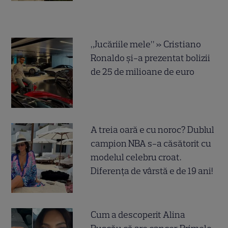
„Jucăriile mele” » Cristiano
Ronaldo și-a prezentat bolizii
de 25 de milioane de euro
A treia oară e cu noroc? Dublul
campion NBA s-a căsătorit cu
modelul celebru croat.
Diferența de vârstă e de 19 ani!
Cum a descoperit Alina