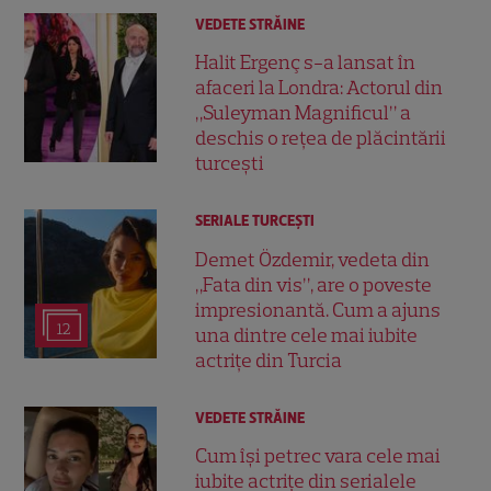
VEDETE STRĂINE
Halit Ergenç s-a lansat în
afaceri la Londra: Actorul din
„Suleyman Magnificul” a
deschis o rețea de plăcintării
turcești
SERIALE TURCEŞTI
Demet Özdemir, vedeta din
„Fata din vis”, are o poveste
impresionantă. Cum a ajuns
12
una dintre cele mai iubite
actrițe din Turcia
VEDETE STRĂINE
Cum își petrec vara cele mai
iubite actrițe din serialele