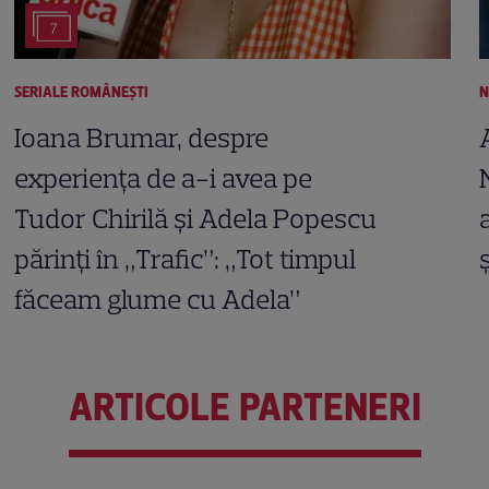
7
SERIALE ROMÂNEŞTI
N
Ioana Brumar, despre
experiența de a-i avea pe
Tudor Chirilă și Adela Popescu
părinți în „Trafic”: „Tot timpul
făceam glume cu Adela”
ARTICOLE PARTENERI