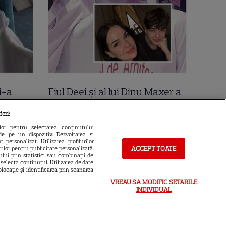
i-a
Fiul Deei și al lui Dinu Maxer a
la mare
intrat la un liceu de renume
feri:
n urmă
din București. Andreas, admis
ilor pentru selectarea conținutului
de pe un dispozitiv. Dezvoltarea și
 Cer
fără meditații, cu note maxime
 personalizat. Utilizarea profilurilor
ACCEPT TOATE
urilor pentru publicitate personalizată.
lui prin statistici sau combinații de
a selecta conținutul. Utilizarea de date
locație și identificarea prin scanarea
VREAU SA MODIFIC SETARILE
INDIVIDUAL