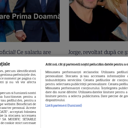
oficial! Ce salariu are
Jorge, revoltat după ce ș
a Grădinaru, dar asta
găsit apartamentul de 
țiale
Atât noi, cât și partenerii noștri prelucrăm datele pentru a o
t! Surpriza uriașă din
devastat. Ce au lăsat î
., precum identificatorii
Măsurarea performanței reclamelor. Utilizarea profilur
gestiona preferințele dvs.
personalizat. Stocarea și/sau accesarea informațiilor 
ția de avere! Da, scrie
turiștii este strigător la
 orice moment pe pagina cu
îmbunătățirea serviciilor. Crearea profilurilor de conținut
oștri și nu vă vor afecta
pentru selectarea publicității personalizate. Crearea profil
pe alb! O cheamă…
Măsurarea performanței conținutului. Înțelegerea publicu
date din surse diferite. Utilizarea datelor limitate pentru 
 precum si furnizorii nostri
limitate pentru a selecta publicitatea. Date precise de geo
sa functioneze, pentru a
dispozitivului.
sau profilul dvs., pentru a
l pe website. Beneficiati de
Listă parteneri (furnizori)
 caracter personal. Aceste
OATE”, acceptati folosirea
vire la stocarea/accesarea
EAU SA MODIFIC SETARILE
 de cookie strict necesare