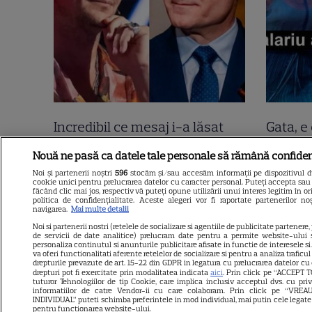
Incredibil ce mesaj i-a lăsat
Gata, e 
Tudor Chirilă lui Nicușor Dan,
Mirabel
Nouă ne pasă ca datele tale personale să rămână confiden
direct pe Facebook! 2400 de
nu e to
Noi și partenerii noștri
596
stocăm și/sau accesăm informații pe dispozitivul dvs
cookie unici pentru prelucrarea datelor cu caracter personal. Puteți accepta sau 
oameni i-au dat like lui Tudor!
declara
făcând clic mai jos, respectiv vă puteți opune utilizării unui interes legitim în
politica de confidențialitate. Aceste alegeri vor fi raportate partenerilor n
“Sunt curios cine vă…”.
negru 
navigarea.
Mai multe detalii
Noi si partenerii nostri (retelele de socializare si agentiile de publicitate partenere,
Continuarea e șah mat
de servicii de date analitice) prelucram date pentru a permite website-ului 
personaliza continutul si anunturile publicitare afisate in functie de interesele si/
va oferi functionalitati aferente retelelor de socializare si pentru a analiza traficu
drepturile prevazute de art. 15-22 din GDPR in legatura cu prelucrarea datelor cu
drepturi pot fi exercitate prin modalitatea indicata
aici
. Prin click pe “ACCEPT T
tuturor Tehnologiilor de tip Cookie, care implica inclusiv acceptul dvs. cu pri
informatiilor de catre Vendor-ii cu care colaboram. Prin click pe “VR
INDIVIDUAL” puteti schimba preferintele in mod individual, mai putin cele legate
pentru functionarea website-ului.