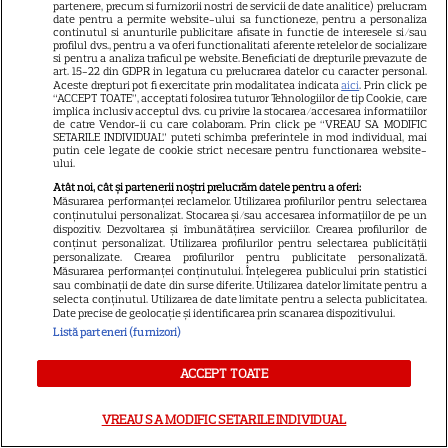
partenere, precum si furnizorii nostri de servicii de date analitice) prelucram
PRIME VIDEO
date pentru a permite website-ului sa functioneze, pentru a personaliza
continutul si anunturile publicitare afisate in functie de interesele si/sau
Premierele Prime Video din
profilul dvs., pentru a va oferi functionalitati aferente retelelor de socializare
si pentru a analiza traficul pe website. Beneficiati de drepturile prevazute de
august 2026: „Reacher”
art. 15-22 din GDPR in legatura cu prelucrarea datelor cu caracter personal.
Aceste drepturi pot fi exercitate prin modalitatea indicata
aici
. Prin click pe
sezonul 4, „Sterling Point” și
“ACCEPT TOATE”, acceptati folosirea tuturor Tehnologiilor de tip Cookie, care
6
noi filme de neratat
implica inclusiv acceptul dvs. cu privire la stocarea/accesarea informatiilor
de catre Vendor-ii cu care colaboram. Prin click pe “VREAU SA MODIFIC
SETARILE INDIVIDUAL” puteti schimba preferintele in mod individual, mai
putin cele legate de cookie strict necesare pentru functionarea website-
ului.
DISNEY PLUS
Atât noi, cât și partenerii noștri prelucrăm datele pentru a oferi:
Măsurarea performanței reclamelor. Utilizarea profilurilor pentru selectarea
Premiere Disney+ august
conținutului personalizat. Stocarea și/sau accesarea informațiilor de pe un
2026: „Camp Rock 3”,
dispozitiv. Dezvoltarea și îmbunătățirea serviciilor. Crearea profilurilor de
conținut personalizat. Utilizarea profilurilor pentru selectarea publicității
„Futurama” și trilogia
personalizate. Crearea profilurilor pentru publicitate personalizată.
Măsurarea performanței conținutului. Înțelegerea publicului prin statistici
17
„Stăpânul Inelelor” ajung pe
sau combinații de date din surse diferite. Utilizarea datelor limitate pentru a
platformă
selecta conținutul. Utilizarea de date limitate pentru a selecta publicitatea.
Date precise de geolocație și identificarea prin scanarea dispozitivului.
Listă parteneri (furnizori)
DISNEY PLUS
ACCEPT TOATE
Premiere de neratat pe Netflix,
Disney+ și SkyShowtime în
VREAU SA MODIFIC SETARILE INDIVIDUAL
august: seriale noi, filme de