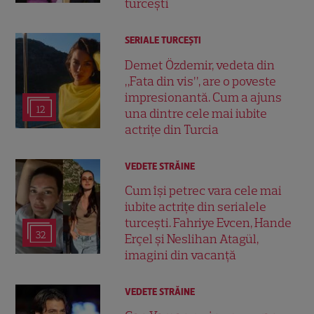
turcești
SERIALE TURCEŞTI
Demet Özdemir, vedeta din
„Fata din vis”, are o poveste
impresionantă. Cum a ajuns
12
una dintre cele mai iubite
actrițe din Turcia
VEDETE STRĂINE
Cum își petrec vara cele mai
iubite actrițe din serialele
turcești. Fahriye Evcen, Hande
32
Erçel și Neslihan Atagül,
imagini din vacanță
VEDETE STRĂINE