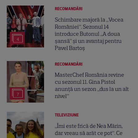
RECOMANDĂRI
Schimbare majoră la „Vocea
României”. Sezonul 14
introduce Butonul „A doua
4
șansă” și un avantaj pentru
Pavel Bartoș
RECOMANDĂRI
MasterChef România revine
cu sezonul 11. Gina Pistol
anunță un sezon „dus la un alt
7
nivel”
TELEVIZIUNE
„Îmi este frică de Nea Mărin,
dar vreau să arăt ce pot”. Ce