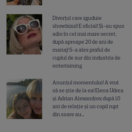
Divorțul care zguduie
showbizul! E oficial! Și-au spus
adio în cel mai mare secret,
după aproape 20 de ani de
mariaj! S-a ales praful de
cuplul de aur din industria de
entertaining
Anunțul momentului! A vrut
să se știe de la ea! Elena Udrea
și Adrian Alexandrov, după 10
ani de relație și un copil rupt
din soare au...