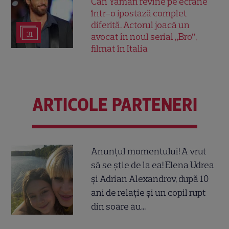
Can Yaman revine pe ecrane
într-o ipostază complet
diferită. Actorul joacă un
31
avocat în noul serial „Bro”,
filmat în Italia
ARTICOLE PARTENERI
Anunțul momentului! A vrut
să se știe de la ea! Elena Udrea
și Adrian Alexandrov, după 10
ani de relație și un copil rupt
din soare au...