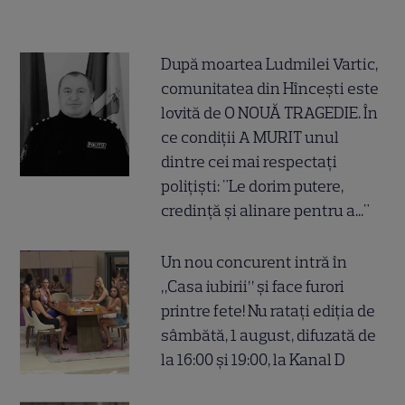
După moartea Ludmilei Vartic,
comunitatea din Hîncești este
lovită de O NOUĂ TRAGEDIE. În
ce condiții A MURIT unul
dintre cei mai respectați
polițiști: "Le dorim putere,
credință și alinare pentru a..."
Un nou concurent intră în
„Casa iubirii” și face furori
printre fete! Nu ratați ediția de
sâmbătă, 1 august, difuzată de
la 16:00 și 19:00, la Kanal D