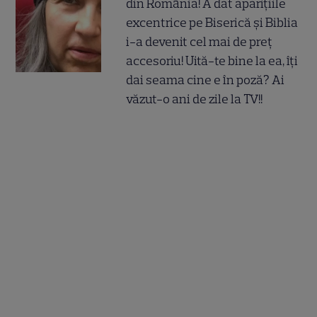
din România! A dat aparițiile
excentrice pe Biserică și Biblia
i-a devenit cel mai de preț
accesoriu! Uită-te bine la ea, îți
dai seama cine e în poză? Ai
văzut-o ani de zile la TV!!