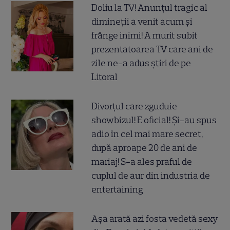
Doliu la TV! Anunțul tragic al
dimineții a venit acum și
frânge inimi! A murit subit
prezentatoarea TV care ani de
zile ne-a adus știri de pe
Litoral
Divorțul care zguduie
showbizul! E oficial! Și-au spus
adio în cel mai mare secret,
după aproape 20 de ani de
mariaj! S-a ales praful de
cuplul de aur din industria de
entertaining
Așa arată azi fosta vedetă sexy