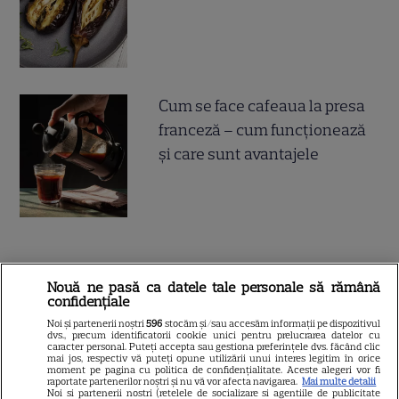
Cum se face cafeaua la presa
franceză – cum funcționează
și care sunt avantajele
ALTE ARTICOLE
Nouă ne pasă ca datele tale personale să rămână
confidențiale
INTERESANTE
Noi și partenerii noștri
596
stocăm și/sau accesăm informații pe dispozitivul
dvs., precum identificatorii cookie unici pentru prelucrarea datelor cu
caracter personal. Puteți accepta sau gestiona preferințele dvs. făcând clic
mai jos, respectiv vă puteți opune utilizării unui interes legitim în orice
moment pe pagina cu politica de confidențialitate. Aceste alegeri vor fi
raportate partenerilor noștri și nu vă vor afecta navigarea.
Mai multe detalii
Noi si partenerii nostri (retelele de socializare si agentiile de publicitate