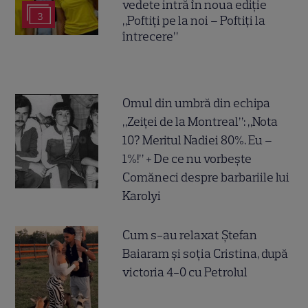
vedete intră în noua ediție
3
„Poftiți pe la noi – Poftiți la
întrecere”
Omul din umbră din echipa
„Zeiței de la Montreal”: „Nota
10? Meritul Nadiei 80%. Eu –
1%!” + De ce nu vorbește
Comăneci despre barbariile lui
Karolyi
Cum s-au relaxat Ștefan
Baiaram și soția Cristina, după
victoria 4-0 cu Petrolul