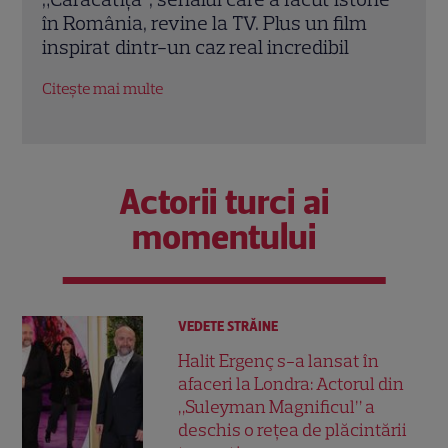
m
invidiat: „Ridic 85 de kilograme”. Ce
Iubi
alimente evită vedeta Antena 1.
conc
EXCLUSIV
nere
Citește mai multe
Citeș
Actorii turci ai
momentului
VEDETE STRĂINE
Halit Ergenç s-a lansat în
afaceri la Londra: Actorul din
„Suleyman Magnificul” a
deschis o rețea de plăcintării