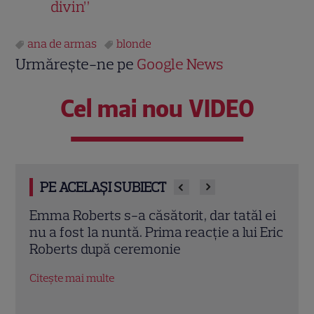
divin”
ana de armas
blonde
Urmărește-ne pe
Google News
Cel mai nou VIDEO
PE ACELAȘI SUBIECT
l ei
Iuliana Pepene, despre silueta de
Vede
 Eric
invidiat: „Ridic 85 de kilograme”. Ce
căsă
alimente evită vedeta Antena 1.
DiCa
EXCLUSIV
altar
Citește mai multe
Citeș