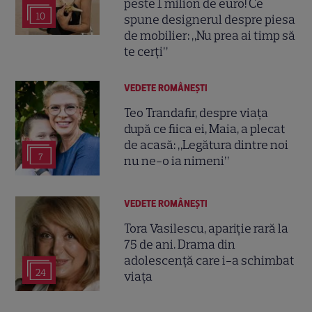
peste 1 milion de euro! Ce
10
spune designerul despre piesa
de mobilier: „Nu prea ai timp să
te cerți”
VEDETE ROMÂNEŞTI
Teo Trandafir, despre viața
după ce fiica ei, Maia, a plecat
de acasă: „Legătura dintre noi
7
nu ne-o ia nimeni”
VEDETE ROMÂNEŞTI
Tora Vasilescu, apariție rară la
75 de ani. Drama din
adolescență care i-a schimbat
24
viața