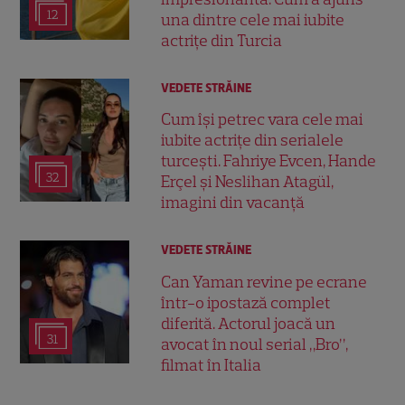
12
una dintre cele mai iubite
actrițe din Turcia
VEDETE STRĂINE
Cum își petrec vara cele mai
iubite actrițe din serialele
turcești. Fahriye Evcen, Hande
32
Erçel și Neslihan Atagül,
imagini din vacanță
VEDETE STRĂINE
Can Yaman revine pe ecrane
într-o ipostază complet
diferită. Actorul joacă un
31
avocat în noul serial „Bro”,
filmat în Italia