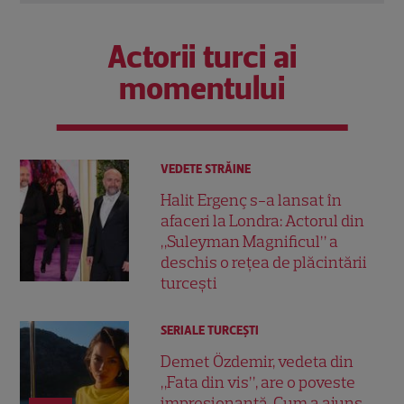
Actorii turci ai
momentului
VEDETE STRĂINE
Halit Ergenç s-a lansat în
afaceri la Londra: Actorul din
„Suleyman Magnificul” a
deschis o rețea de plăcintării
turcești
SERIALE TURCEŞTI
Demet Özdemir, vedeta din
„Fata din vis”, are o poveste
impresionantă. Cum a ajuns