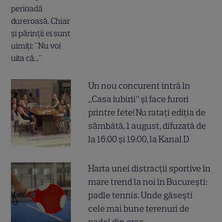
Un nou concurent intră în
„Casa iubirii” și face furori
printre fete! Nu ratați ediția de
sâmbătă, 1 august, difuzată de
la 16:00 și 19:00, la Kanal D
Harta unei distracții sportive în
mare trend la noi în București:
padle tennis. Unde găsești
cele mai bune terenuri de
padel din oraș