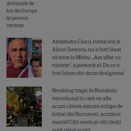
Alexandru Ciucu, fostul soț al
Alinei Sorescu, nu a fost lăsat
să intre la Nibiru. „Am aflat cu
tristețe”, a povestit el. De ce a
fost întors din drum designerul
Breaking tragic în România:
microbuzul în care se afla
acum câteva minute echipa de
fotbal din București, accident
mortal! Câți morți și câți răniți
sunt până acum