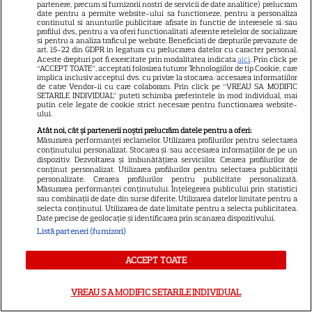
partenere, precum si furnizorii nostri de servicii de date analitice) prelucram
date pentru a permite website-ului sa functioneze, pentru a personaliza
ARTICOLE PARTENERI
continutul si anunturile publicitare afisate in functie de interesele si/sau
profilul dvs., pentru a va oferi functionalitati aferente retelelor de socializare
si pentru a analiza traficul pe website. Beneficiati de drepturile prevazute de
art. 15-22 din GDPR in legatura cu prelucrarea datelor cu caracter personal.
Aceste drepturi pot fi exercitate prin modalitatea indicata
aici
. Prin click pe
“ACCEPT TOATE”, acceptati folosirea tuturor Tehnologiilor de tip Cookie, care
implica inclusiv acceptul dvs. cu privire la stocarea/accesarea informatiilor
de catre Vendor-ii cu care colaboram. Prin click pe “VREAU SA MODIFIC
Horoscop 3 august 2026.
SETARILE INDIVIDUAL” puteti schimba preferintele in mod individual, mai
putin cele legate de cookie strict necesare pentru functionarea website-
Gemenii primesc vești
ului.
contradictorii
Atât noi, cât și partenerii noștri prelucrăm datele pentru a oferi:
Măsurarea performanței reclamelor. Utilizarea profilurilor pentru selectarea
conținutului personalizat. Stocarea și/sau accesarea informațiilor de pe un
dispozitiv. Dezvoltarea și îmbunătățirea serviciilor. Crearea profilurilor de
conținut personalizat. Utilizarea profilurilor pentru selectarea publicității
personalizate. Crearea profilurilor pentru publicitate personalizată.
Măsurarea performanței conținutului. Înțelegerea publicului prin statistici
Loto 6/49 din 2 august 2026.
sau combinații de date din surse diferite. Utilizarea datelor limitate pentru a
selecta conținutul. Utilizarea de date limitate pentru a selecta publicitatea.
Numerele extrase duminică
Date precise de geolocație și identificarea prin scanarea dispozitivului.
Listă parteneri (furnizori)
ACCEPT TOATE
VREAU SA MODIFIC SETARILE INDIVIDUAL