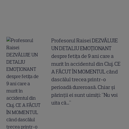
Profesorul Raisei DEZVĂLUIE
UN DETALIU EMOȚIONANT
despre fetița de 9 ani care a
murit în accidentul din Cluj. CE
A FĂCUT ÎN MOMENTUL când
dascălul trecea printr-o
perioadă dureroasă. Chiar și
părinții ei sunt uimiți: "Nu voi
uita că..."