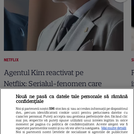
NETFLIX
S
Agentul Kim reactivat pe
Netflix: Serialul-fenomen care
a rupt topurile de audiență. Ce
Nouă ne pasă ca datele tale personale să rămână
confidențiale
șanse sunt pentru Sezonul 2
Noi și partenerii noștri
596
stocăm și/sau accesăm informații pe dispozitivul
dvs., precum identificatorii cookie unici pentru prelucrarea datelor cu
caracter personal. Puteți accepta sau gestiona preferințele dvs. făcând clic
mai jos, respectiv vă puteți opune utilizării unui interes legitim în orice
moment pe pagina cu politica de confidențialitate. Aceste alegeri vor fi
raportate partenerilor noștri și nu vă vor afecta navigarea.
Mai multe detalii
Noi si partenerii nostri (retelele de socializare si agentiile de publicitate