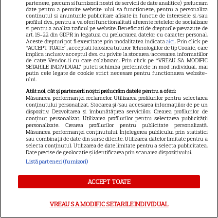
partenere, precum si furnizorii nostri de servicii de date analitice) prelucram
date pentru a permite website-ului sa functioneze, pentru a personaliza
continutul si anunturile publicitare afisate in functie de interesele si/sau
profilul dvs., pentru a va oferi functionalitati aferente retelelor de socializare
si pentru a analiza traficul pe website. Beneficiati de drepturile prevazute de
art. 15-22 din GDPR in legatura cu prelucrarea datelor cu caracter personal.
Aceste drepturi pot fi exercitate prin modalitatea indicata
aici
. Prin click pe
“ACCEPT TOATE”, acceptati folosirea tuturor Tehnologiilor de tip Cookie, care
implica inclusiv acceptul dvs. cu privire la stocarea/accesarea informatiilor
de catre Vendor-ii cu care colaboram. Prin click pe “VREAU SA MODIFIC
SETARILE INDIVIDUAL” puteti schimba preferintele in mod individual, mai
putin cele legate de cookie strict necesare pentru functionarea website-
ului.
Atât noi, cât și partenerii noștri prelucrăm datele pentru a oferi:
Măsurarea performanței reclamelor. Utilizarea profilurilor pentru selectarea
conținutului personalizat. Stocarea și/sau accesarea informațiilor de pe un
dispozitiv. Dezvoltarea și îmbunătățirea serviciilor. Crearea profilurilor de
conținut personalizat. Utilizarea profilurilor pentru selectarea publicității
personalizate. Crearea profilurilor pentru publicitate personalizată.
DIN ACEEAȘI CATEGORIE
Măsurarea performanței conținutului. Înțelegerea publicului prin statistici
sau combinații de date din surse diferite. Utilizarea datelor limitate pentru a
selecta conținutul. Utilizarea de date limitate pentru a selecta publicitatea.
Date precise de geolocație și identificarea prin scanarea dispozitivului.
Listă parteneri (furnizori)
SERIALE AMERICANE
ACCEPT TOATE
Katey Sagal, despre „Familia
Bundy”: „A fost un show foarte
VREAU SA MODIFIC SETARILE INDIVIDUAL
misogin”. De ce spune că