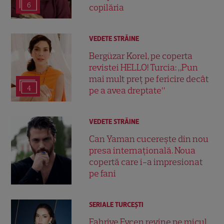
6
copilăria
VEDETE STRĂINE
Bergüzar Korel, pe coperta
revistei HELLO! Turcia: „Pun
mai mult preț pe fericire decât
4
pe a avea dreptate”
VEDETE STRĂINE
Can Yaman cucerește din nou
presa internațională. Noua
copertă care i-a impresionat
pe fani
SERIALE TURCEŞTI
Fahriye Evcen revine pe micul