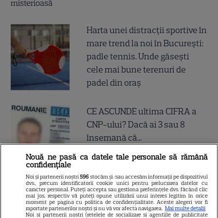
Harta unei distracții sportive în
mare trend la noi în București:
padle tennis. Unde găsești
cele mai bune terenuri de
padel din oraș
CE ASCUNDE ultima CIFRA a
CNP-ului? Dacă ai 3 sau 8
însemană că...
Nouă ne pasă ca datele tale personale să rămână
confidențiale
Noi și partenerii noștri
596
stocăm și/sau accesăm informații pe dispozitivul
dvs., precum identificatorii cookie unici pentru prelucrarea datelor cu
caracter personal. Puteți accepta sau gestiona preferințele dvs. făcând clic
mai jos, respectiv vă puteți opune utilizării unui interes legitim în orice
moment pe pagina cu politica de confidențialitate. Aceste alegeri vor fi
raportate partenerilor noștri și nu vă vor afecta navigarea.
Mai multe detalii
Noi si partenerii nostri (retelele de socializare si agentiile de publicitate