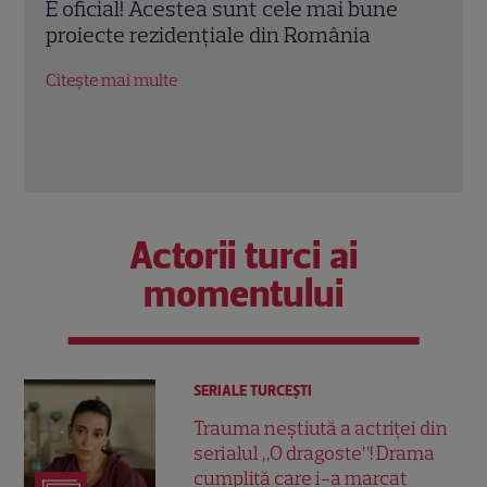
e
Imobiliare.ro: “Fabricile de locuințe” ale
Sond
Bucureștiului sunt in Sectoarele 2 și 3,
româ
cumpărătorii sunt interesați de sectorul
Scen
4. Unde plătești cel mai puțin pentru un
amân
apartament nou?
Citeș
Citește mai multe
Actorii turci ai
momentului
SERIALE TURCEŞTI
Trauma neștiută a actriței din
serialul „O dragoste”! Drama
cumplită care i-a marcat