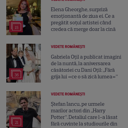
Elena Gheorghe, surpriză
emoționantă de ziua ei. Ce a
pregătit soțul artistei când
15
credea că merge doar la cină
VEDETE ROMÂNEŞTI
Gabriela Oțil a publicat imagini
de la nuntă, la aniversarea
căsătoriei cu Dani Oțil: „Fără
36
grija lui «ce o să zică lumea»”
VEDETE ROMÂNEŞTI
Ștefan Iancu, pe urmele
marilor actori din „Harry
Potter”. Detaliul care l-a lăsat
21
fără cuvinte la studiourile din