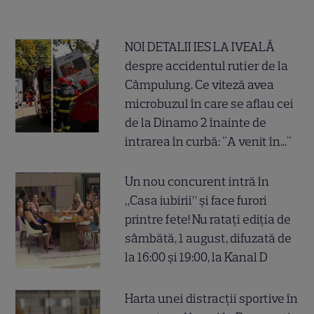
NOI DETALII IES LA IVEALĂ
despre accidentul rutier de la
Câmpulung. Ce viteză avea
microbuzul în care se aflau cei
de la Dinamo 2 înainte de
intrarea în curbă: "A venit în..."
Un nou concurent intră în
„Casa iubirii” și face furori
printre fete! Nu ratați ediția de
sâmbătă, 1 august, difuzată de
la 16:00 și 19:00, la Kanal D
Harta unei distracții sportive în