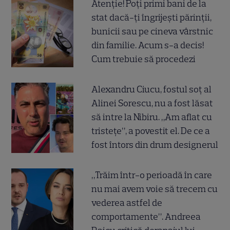
Atenție! Poți primi bani de la
stat dacă-ți îngrijești părinții,
bunicii sau pe cineva vârstnic
din familie. Acum s-a decis!
Cum trebuie să procedezi
Alexandru Ciucu, fostul soț al
Alinei Sorescu, nu a fost lăsat
să intre la Nibiru. „Am aflat cu
tristețe”, a povestit el. De ce a
fost întors din drum designerul
„Trăim într-o perioadă în care
nu mai avem voie să trecem cu
vederea astfel de
comportamente”. Andreea