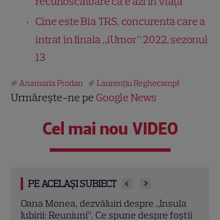
recunoscătoare că e azi în viață
Cine este Bia TRS, concurenta care a
intrat în finala „iUmor” 2022, sezonul
13
Anamaria Prodan
Laurenţiu Reghecampf
Urmărește-ne pe
Google News
Cel mai nou VIDEO
PE ACELAȘI SUBIECT
la
Chef Orlando Zaharia și soția lui,
Cine
știi
Mădălina, au împlinit 22 de ani de
Laur