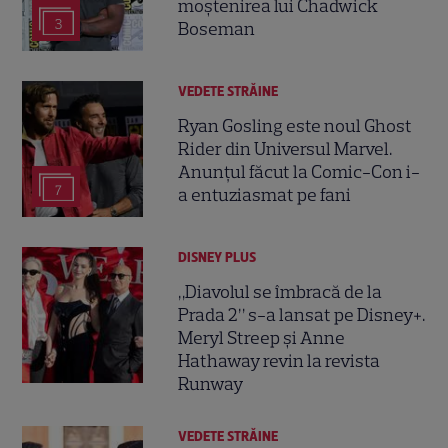
moștenirea lui Chadwick
3
Boseman
VEDETE STRĂINE
Ryan Gosling este noul Ghost
Rider din Universul Marvel.
Anunțul făcut la Comic-Con i-
7
a entuziasmat pe fani
DISNEY PLUS
„Diavolul se îmbracă de la
Prada 2” s-a lansat pe Disney+.
Meryl Streep și Anne
Hathaway revin la revista
Runway
VEDETE STRĂINE