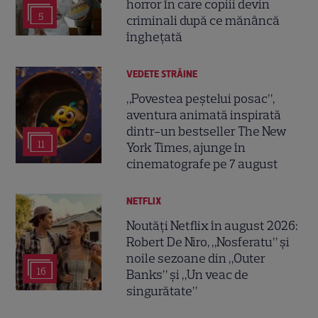
horror în care copiii devin
5
criminali după ce mănâncă
înghețată
VEDETE STRĂINE
„Povestea peștelui posac”,
aventura animată inspirată
dintr-un bestseller The New
11
York Times, ajunge în
cinematografe pe 7 august
NETFLIX
Noutăți Netflix în august 2026:
Robert De Niro, „Nosferatu” și
noile sezoane din „Outer
16
Banks” și „Un veac de
singurătate”