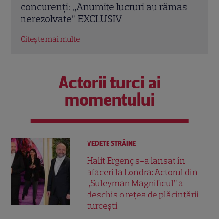
mas
căsnicie. Cum arătau în ziua nunții și
de i
povestea lor de iubire
Citeș
Citește mai multe
Actorii turci ai
momentului
VEDETE STRĂINE
Halit Ergenç s-a lansat în
afaceri la Londra: Actorul din
„Suleyman Magnificul” a
deschis o rețea de plăcintării
turcești