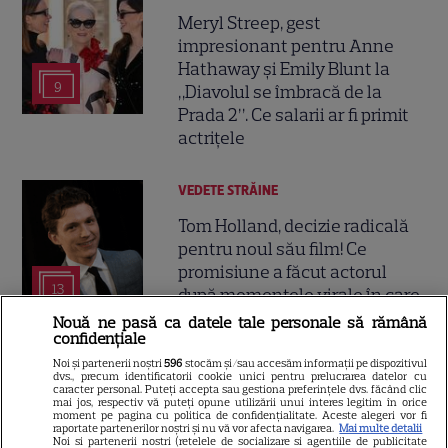
Meryl Streep, gest
impresionant pentru Anne
Hathaway și Emily Blunt la
9
„Diavolul se îmbracă de la
Prada 2”. Ce salarii ar fi primit
actrițele
VEDETE STRĂINE
Tom Holland, decizie radicală
pentru noul său film! Ce
promisiune a făcut actorul
13
după momentele virale în care
a făcut senzație prin dans
Nouă ne pasă ca datele tale personale să rămână
confidențiale
Noi și partenerii noștri
596
stocăm și/sau accesăm informații pe dispozitivul
SKYSHOWTIME
dvs., precum identificatorii cookie unici pentru prelucrarea datelor cu
caracter personal. Puteți accepta sau gestiona preferințele dvs. făcând clic
Scarlett Johansson și Kristin
mai jos, respectiv vă puteți opune utilizării unui interes legitim în orice
moment pe pagina cu politica de confidențialitate. Aceste alegeri vor fi
Scott Thomas, din nou mamă
raportate partenerilor noștri și nu vă vor afecta navigarea.
Mai multe detalii
Noi si partenerii nostri (retelele de socializare si agentiile de publicitate