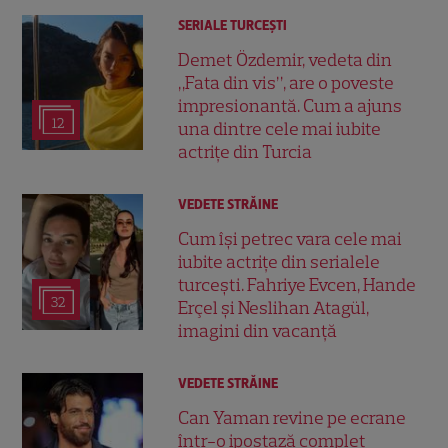
SERIALE TURCEŞTI
Demet Özdemir, vedeta din
„Fata din vis”, are o poveste
impresionantă. Cum a ajuns
12
una dintre cele mai iubite
actrițe din Turcia
VEDETE STRĂINE
Cum își petrec vara cele mai
iubite actrițe din serialele
turcești. Fahriye Evcen, Hande
32
Erçel și Neslihan Atagül,
imagini din vacanță
VEDETE STRĂINE
Can Yaman revine pe ecrane
într-o ipostază complet