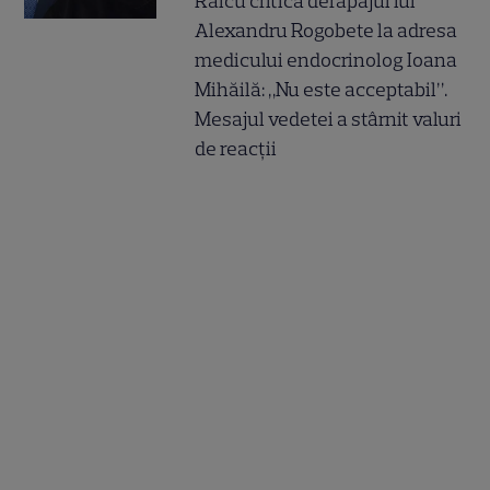
Raicu critică derapajul lui
Alexandru Rogobete la adresa
medicului endocrinolog Ioana
Mihăilă: „Nu este acceptabil”.
Mesajul vedetei a stârnit valuri
de reacții