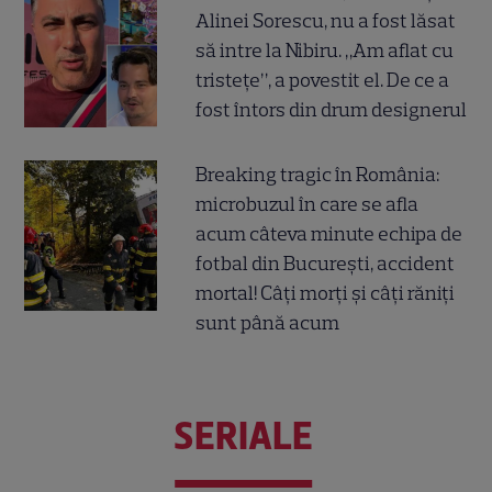
Alinei Sorescu, nu a fost lăsat
să intre la Nibiru. „Am aflat cu
tristețe”, a povestit el. De ce a
fost întors din drum designerul
Breaking tragic în România:
microbuzul în care se afla
acum câteva minute echipa de
fotbal din București, accident
mortal! Câți morți și câți răniți
sunt până acum
SERIALE