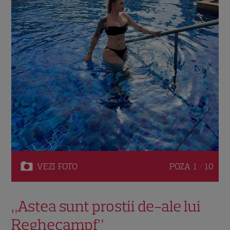
VEZI
FOTO
POZA
1 / 10
„Astea sunt prostii de-ale lui
Reghecampf”