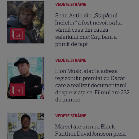
VEDETE STRĂINE
Sean Astin din „Stăpânul
Inelelor” a fost nevoit să își
vândă casa din cauza
14
salariului mic: Câți bani a
primit de fapt
VEDETE STRĂINE
Elon Musk, atac la adresa
regizorului premiat cu Oscar
care a realizat documentarul
14
despre viața sa. Filmul are 232
de minute
VEDETE STRĂINE
Marvel are un nou Black
Panther. David Jonsson preia