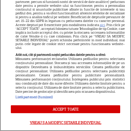
și fiică pe ecran în „My
partenere, precum si furnizorii nostri de servicii de date analitice) prelucram
date pentru a permite website-ului sa functioneze, pentru a personaliza
13
Mother's Wedding”. Când
continutul si anunturile publicitare afisate in functie de interesele si/sau
profilul dvs., pentru a va oferi functionalitati aferente retelelor de socializare
apare filmul pe SkyShowtime
si pentru a analiza traficul pe website. Beneficiati de drepturile prevazute de
art. 15-22 din GDPR in legatura cu prelucrarea datelor cu caracter personal.
Aceste drepturi pot fi exercitate prin modalitatea indicata
aici
. Prin click pe
“ACCEPT TOATE”, acceptati folosirea tuturor Tehnologiilor de tip Cookie, care
PRIME VIDEO
implica inclusiv acceptul dvs. cu privire la stocarea/accesarea informatiilor
de catre Vendor-ii cu care colaboram. Prin click pe “VREAU SA MODIFIC
Jamie Campbell Bower, starul
SETARILE INDIVIDUAL” puteti schimba preferintele in mod individual, mai
putin cele legate de cookie strict necesare pentru functionarea website-
din „Stranger Things”, intră în
ului.
universul „Stăpânul Inelelor”.
Atât noi, cât și partenerii noștri prelucrăm datele pentru a oferi:
9
Măsurarea performanței reclamelor. Utilizarea profilurilor pentru selectarea
Ce rol legendar va interpreta în
conținutului personalizat. Stocarea și/sau accesarea informațiilor de pe un
sezonul 3
dispozitiv. Dezvoltarea și îmbunătățirea serviciilor. Crearea profilurilor de
conținut personalizat. Utilizarea profilurilor pentru selectarea publicității
personalizate. Crearea profilurilor pentru publicitate personalizată.
Măsurarea performanței conținutului. Înțelegerea publicului prin statistici
sau combinații de date din surse diferite. Utilizarea datelor limitate pentru a
selecta conținutul. Utilizarea de date limitate pentru a selecta publicitatea.
Date precise de geolocație și identificarea prin scanarea dispozitivului.
ŞTIRI
Listă parteneri (furnizori)
ACCEPT TOATE
VEDETE STRĂINE
VREAU SA MODIFIC SETARILE INDIVIDUAL