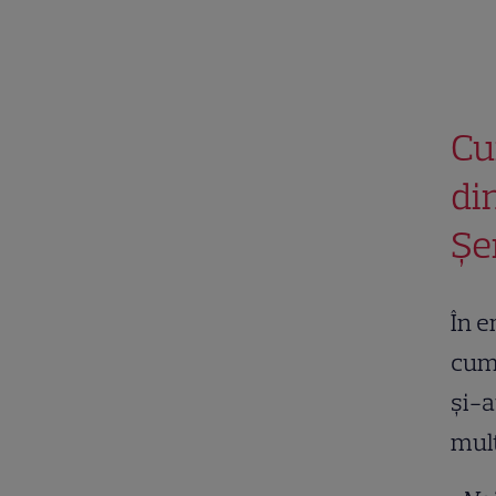
Cu
di
Șe
În e
cum 
și-a
mult