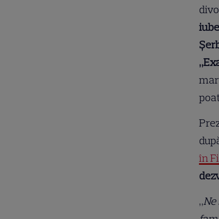
divo
iube
Șerb
„Exa
mart
poat
Prez
după
în F
dezv
„
Ne 
fami