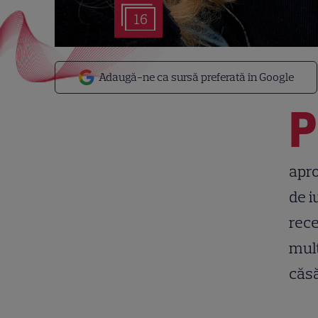
16
Adaugă-ne ca sursă preferată în Google
P
apro
de i
rece
mult
căsă