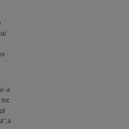
e
mai
au
de-a
tot,
gă
ă”,
a