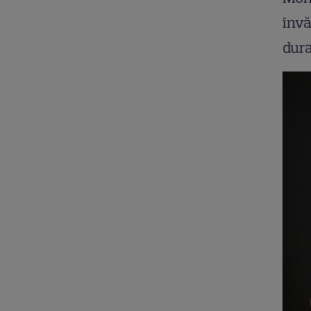
învă
dura