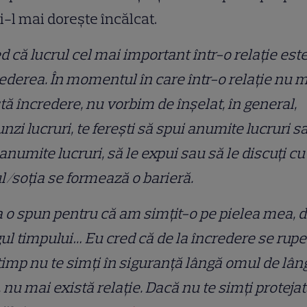
i-l mai dorește încălcat.
d că lucrul cel mai important într-o relație est
ederea. În momentul în care într-o relație nu 
tă încredere, nu vorbim de înșelat, în general,
nzi lucruri, te ferești să spui anumite lucruri s
 anumite lucruri, să le expui sau să le discuți cu
l/soția se formează o barieră.
 o spun pentru că am simțit-o pe pielea mea, 
ul timpului… Eu cred că de la încredere se rupe 
timp nu te simți în siguranță lângă omul de lân
, nu mai există relație. Dacă nu te simți protejat