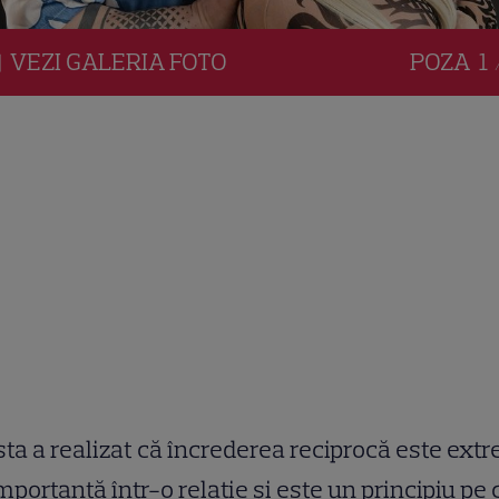
VEZI
GALERIA
FOTO
POZA
1 
sta a realizat că încrederea reciprocă este ext
mportantă într-o relație și este un principiu pe 