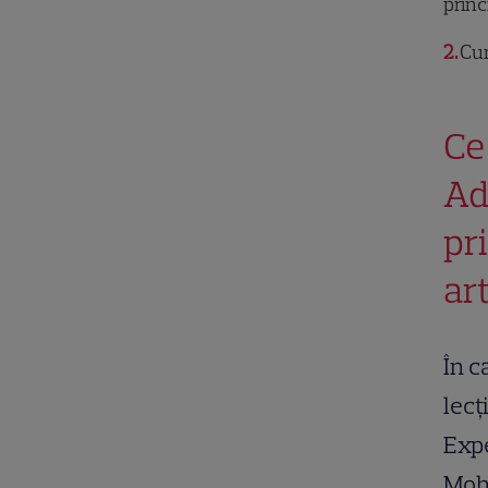
princ
2
Cum
Ce
Ad
pr
ar
În c
lecț
Expe
Moha