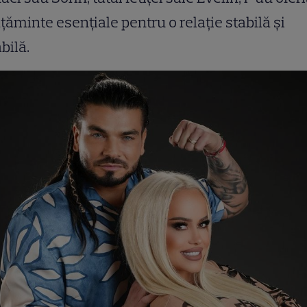
țăminte esențiale pentru o relație stabilă și
bilă.