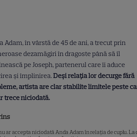
 Adam, în vârstă de 45 de ani, a trecut prin
roase dezamăgiri în dragoste până să îl
lnească pe Joseph, partenerul care îi aduce
cirea și împlinirea.
Deși relația lor decurge fără
leme, artista are clar stabilite limitele peste c
r trece niciodată.
rins
u ar accepta niciodată Anda Adam în relația de cuplu. La 