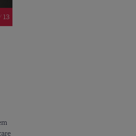
/ 13
rem
care