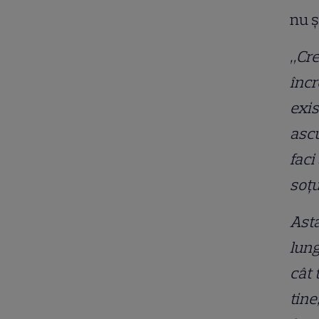
nu ș
„Cre
încr
exis
ascu
faci
soțu
Asta
lung
cât 
tine