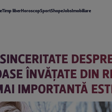
te
Timp liber
Horoscop
Sport
Shop
eJobs
Imobiliare
SINCERITATE DESPRE
ASE ÎNVĂȚATE DIN R
MAI IMPORTANTĂ EST