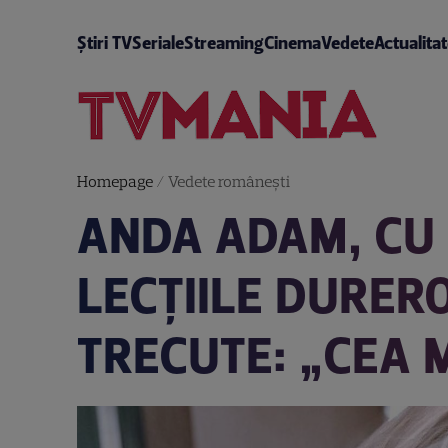
Știri TV
Seriale
Streaming
Cinema
Vedete
Actualita
Homepage
/
Vedete româneşti
ANDA ADAM, CU 
LECȚIILE DURERO
TRECUTE: „CEA 