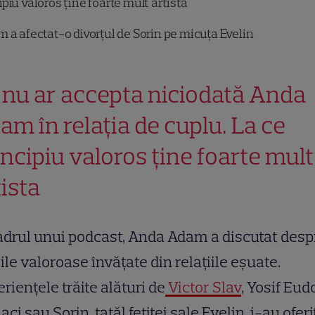
ipiu valoros ține foarte mult artista
 a afectat-o divorțul de Sorin pe micuța Evelin
 nu ar accepta niciodată Anda
am în relația de cuplu. La ce
incipiu valoros ține foarte mult
tista
adrul unui podcast, Anda Adam a discutat desp
iile valoroase învățate din relațiile eșuate.
riențele trăite alături de
Victor Slav
, Yosif Eud
ci sau Sorin, tatăl fetiței sale Evelin, i-au oferi