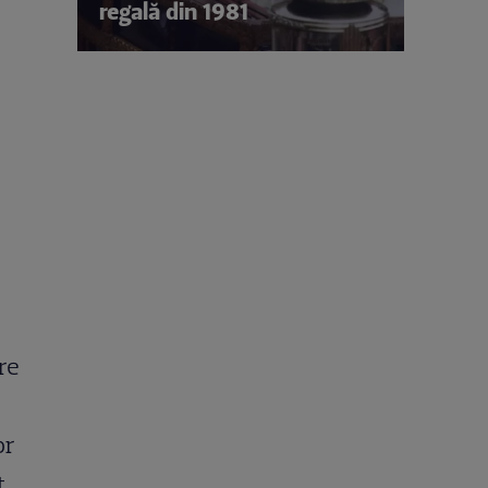
regală din 1981
re
or
t