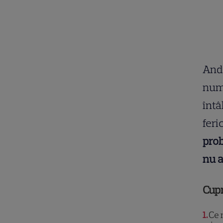
Anda
nume
întâ
feri
prob
nu a
Cup
1
Ce n