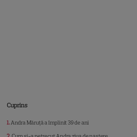
Cuprins
1
Andra Măruță a împlinit 39 de ani
2
Cum și-a petrecut Andra ziua de naștere