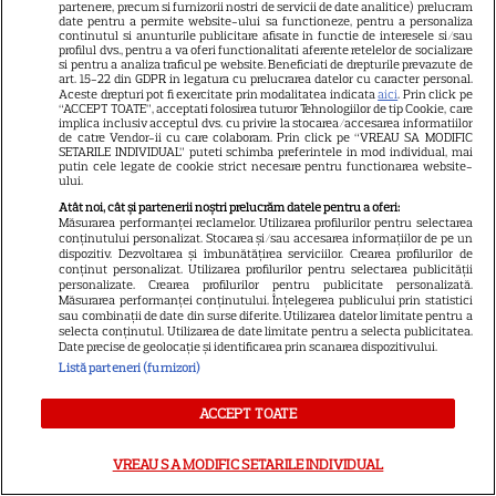
partenere, precum si furnizorii nostri de servicii de date analitice) prelucram
apare filmul pe SkyShowtime
date pentru a permite website-ului sa functioneze, pentru a personaliza
continutul si anunturile publicitare afisate in functie de interesele si/sau
profilul dvs., pentru a va oferi functionalitati aferente retelelor de socializare
si pentru a analiza traficul pe website. Beneficiati de drepturile prevazute de
PRIME VIDEO
art. 15-22 din GDPR in legatura cu prelucrarea datelor cu caracter personal.
Aceste drepturi pot fi exercitate prin modalitatea indicata
aici
. Prin click pe
Jamie Campbell Bower, starul
“ACCEPT TOATE”, acceptati folosirea tuturor Tehnologiilor de tip Cookie, care
implica inclusiv acceptul dvs. cu privire la stocarea/accesarea informatiilor
din „Stranger Things”, intră în
de catre Vendor-ii cu care colaboram. Prin click pe “VREAU SA MODIFIC
SETARILE INDIVIDUAL” puteti schimba preferintele in mod individual, mai
universul „Stăpânul Inelelor”.
putin cele legate de cookie strict necesare pentru functionarea website-
9
Ce rol legendar va interpreta în
ului.
sezonul 3
Atât noi, cât și partenerii noștri prelucrăm datele pentru a oferi:
Măsurarea performanței reclamelor. Utilizarea profilurilor pentru selectarea
conținutului personalizat. Stocarea și/sau accesarea informațiilor de pe un
dispozitiv. Dezvoltarea și îmbunătățirea serviciilor. Crearea profilurilor de
NETFLIX
conținut personalizat. Utilizarea profilurilor pentru selectarea publicității
personalizate. Crearea profilurilor pentru publicitate personalizată.
Măsurarea performanței conținutului. Înțelegerea publicului prin statistici
„Palatul de Est”, noul fenomen
sau combinații de date din surse diferite. Utilizarea datelor limitate pentru a
coreean de pe Netflix: Regele
selecta conținutul. Utilizarea de date limitate pentru a selecta publicitatea.
Date precise de geolocație și identificarea prin scanarea dispozitivului.
blestemat, fantomele și
Listă parteneri (furnizori)
5
exorcistul care sfidează
moartea
ACCEPT TOATE
VREAU SA MODIFIC SETARILE INDIVIDUAL
PRIME VIDEO