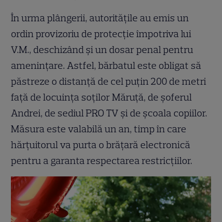
În urma plângerii, autoritățile au emis un
ordin provizoriu de protecție împotriva lui
V.M., deschizând și un dosar penal pentru
amenințare. Astfel, bărbatul este obligat să
păstreze o distanță de cel puțin 200 de metri
față de locuința soților Măruță, de șoferul
Andrei, de sediul PRO TV și de școala copiilor.
Măsura este valabilă un an, timp în care
hărțuitorul va purta o brățară electronică
pentru a garanta respectarea restricțiilor.