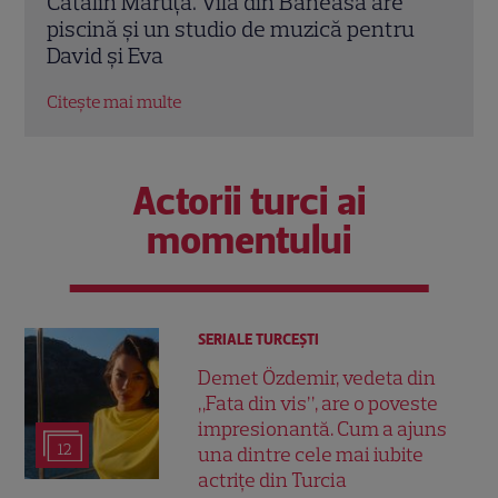
Andra, Corina Caragea, Flavia Mihășan și
Româ
ru
Lavinia Petrea și-au încântat fanii cu
Cătăl
imagini spectaculoase
Citeș
Citește mai multe
Actorii turci ai
momentului
SERIALE TURCEŞTI
Demet Özdemir, vedeta din
„Fata din vis”, are o poveste
impresionantă. Cum a ajuns
12
una dintre cele mai iubite
actrițe din Turcia