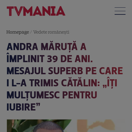
Homepage
/
Vedete româneşti
ANDRA MĂRUȚĂ A
ÎMPLINIT 39 DE ANI.
MESAJUL SUPERB PE CARE
I L-A TRIMIS CĂTĂLIN: „ÎȚI
MULȚUMESC PENTRU
IUBIRE”