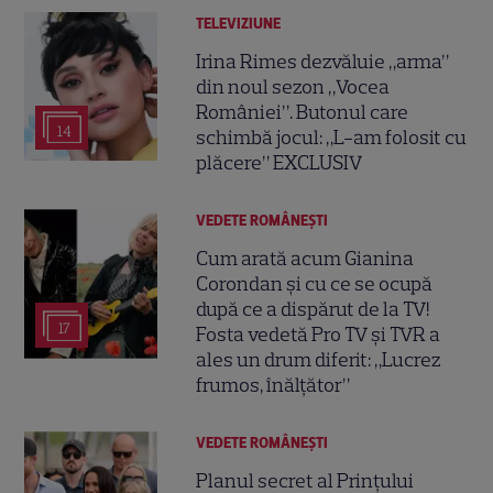
TELEVIZIUNE
Irina Rimes dezvăluie „arma”
din noul sezon „Vocea
României”. Butonul care
14
schimbă jocul: „L-am folosit cu
plăcere” EXCLUSIV
VEDETE ROMÂNEŞTI
Cum arată acum Gianina
Corondan și cu ce se ocupă
după ce a dispărut de la TV!
17
Fosta vedetă Pro TV și TVR a
ales un drum diferit: „Lucrez
frumos, înălțător”
VEDETE ROMÂNEŞTI
Planul secret al Prințului