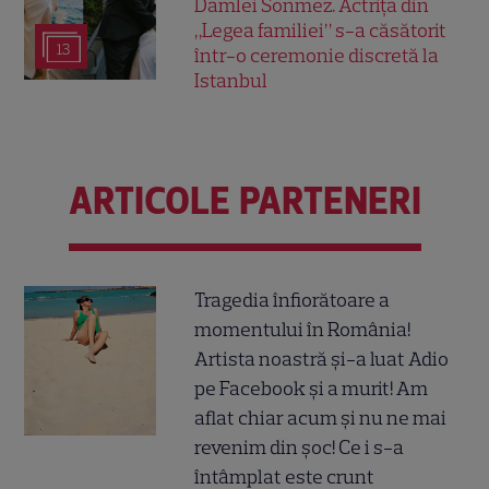
Damlei Sönmez. Actrița din
„Legea familiei” s-a căsătorit
13
într-o ceremonie discretă la
Istanbul
ARTICOLE PARTENERI
Tragedia înfiorătoare a
momentului în România!
Artista noastră și-a luat Adio
pe Facebook și a murit! Am
aflat chiar acum și nu ne mai
revenim din șoc! Ce i s-a
întâmplat este crunt