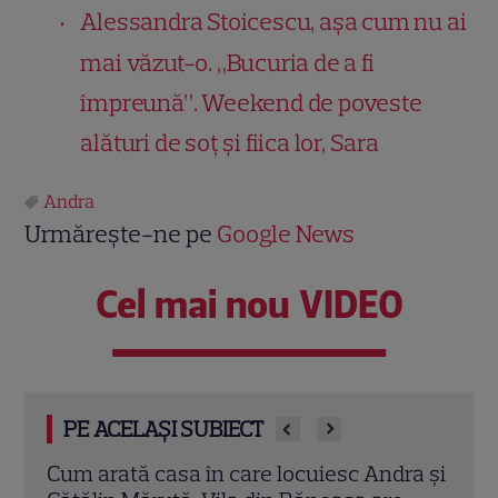
Alessandra Stoicescu, așa cum nu ai
mai văzut-o. „Bucuria de a fi
împreună”. Weekend de poveste
alături de soț și fiica lor, Sara
Andra
Urmărește-ne pe
Google News
Cel mai nou VIDEO
PE ACELAȘI SUBIECT
ra și
Unde au fugit vedetele în vacanță.
Unde