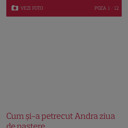
VEZI
FOTO
POZA
1 / 12
Cum și-a petrecut Andra ziua
de naștere