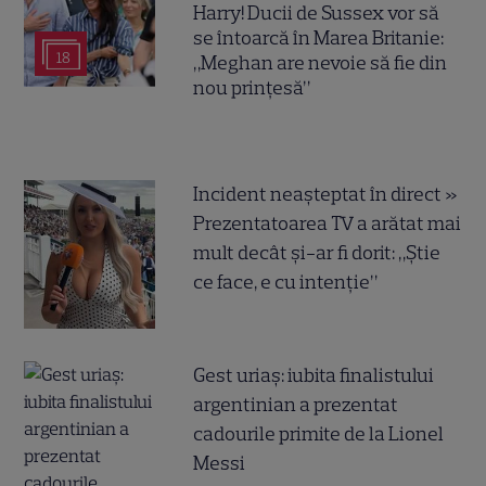
Harry! Ducii de Sussex vor să
se întoarcă în Marea Britanie:
18
„Meghan are nevoie să fie din
nou prințesă”
Incident neașteptat în direct »
Prezentatoarea TV a arătat mai
mult decât și-ar fi dorit: „Știe
ce face, e cu intenție”
Gest uriaș: iubita finalistului
argentinian a prezentat
cadourile primite de la Lionel
Messi