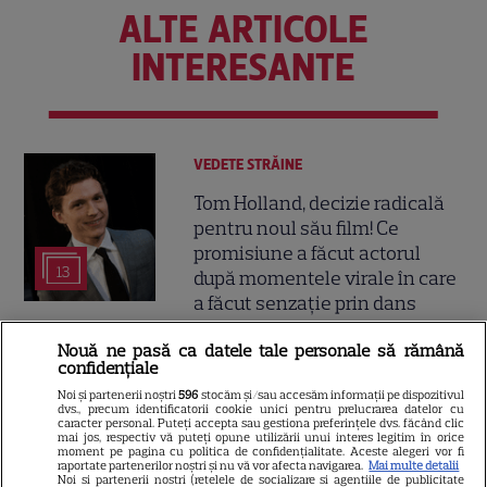
ALTE ARTICOLE
INTERESANTE
VEDETE STRĂINE
Tom Holland, decizie radicală
pentru noul său film! Ce
promisiune a făcut actorul
13
după momentele virale în care
a făcut senzație prin dans
Nouă ne pasă ca datele tale personale să rămână
SKYSHOWTIME
confidențiale
Scarlett Johansson și Kristin
Noi și partenerii noștri
596
stocăm și/sau accesăm informații pe dispozitivul
dvs., precum identificatorii cookie unici pentru prelucrarea datelor cu
Scott Thomas, din nou mamă
caracter personal. Puteți accepta sau gestiona preferințele dvs. făcând clic
mai jos, respectiv vă puteți opune utilizării unui interes legitim în orice
și fiică pe ecran în „My
moment pe pagina cu politica de confidențialitate. Aceste alegeri vor fi
raportate partenerilor noștri și nu vă vor afecta navigarea.
Mai multe detalii
13
Mother's Wedding”. Când
Noi si partenerii nostri (retelele de socializare si agentiile de publicitate