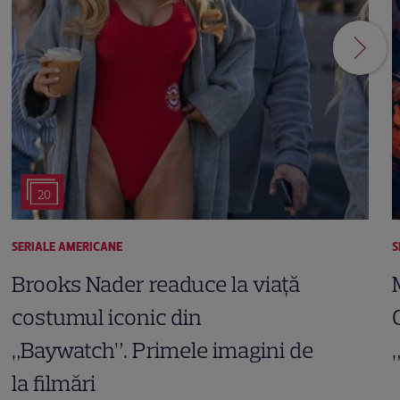
20
SERIALE AMERICANE
S
Brooks Nader readuce la viață
costumul iconic din
„Baywatch”. Primele imagini de
la filmări