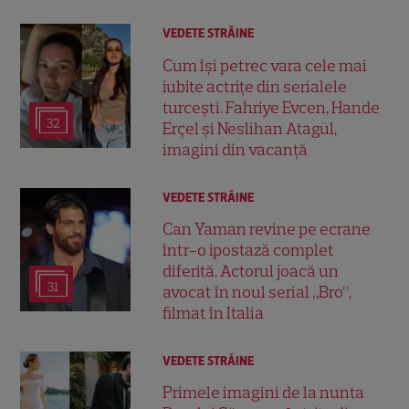
VEDETE STRĂINE
Cum își petrec vara cele mai
iubite actrițe din serialele
turcești. Fahriye Evcen, Hande
32
Erçel și Neslihan Atagül,
imagini din vacanță
VEDETE STRĂINE
Can Yaman revine pe ecrane
într-o ipostază complet
diferită. Actorul joacă un
31
avocat în noul serial „Bro”,
filmat în Italia
VEDETE STRĂINE
Primele imagini de la nunta