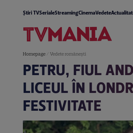
Știri TV
Seriale
Streaming
Cinema
Vedete
Actualita
Homepage
/
Vedete româneşti
PETRU, FIUL AN
LICEUL ÎN LOND
FESTIVITATE