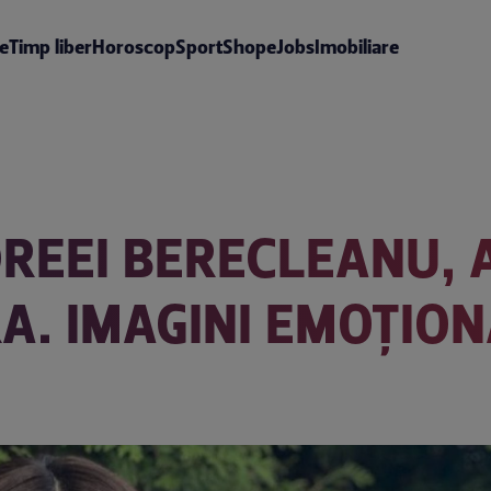
te
Timp liber
Horoscop
Sport
Shop
eJobs
Imobiliare
DREEI BERECLEANU, 
RA. IMAGINI EMOȚIO