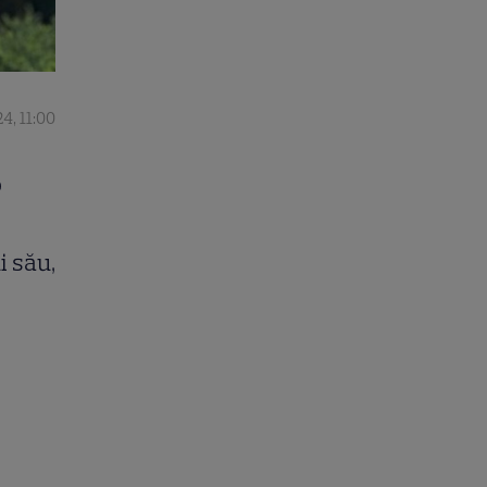
4, 11:00
o
i său,