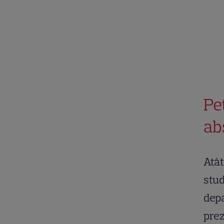
Pe
ab
Atât
stud
depa
prez