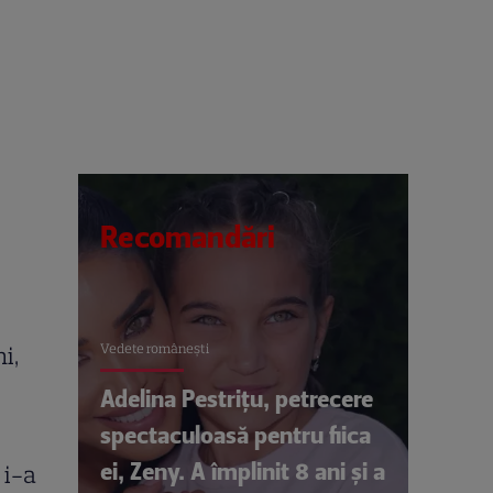
Recomandări
Vedete româneşti
i,
Adelina Pestrițu, petrecere
spectaculoasă pentru fiica
ei, Zeny. A împlinit 8 ani și a
 i-a