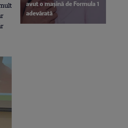
avut o mașină de Formula 1
mult
adevărată
ar
ăr