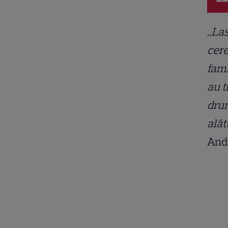
„Las
cere
fami
au t
drum
alăt
Andr