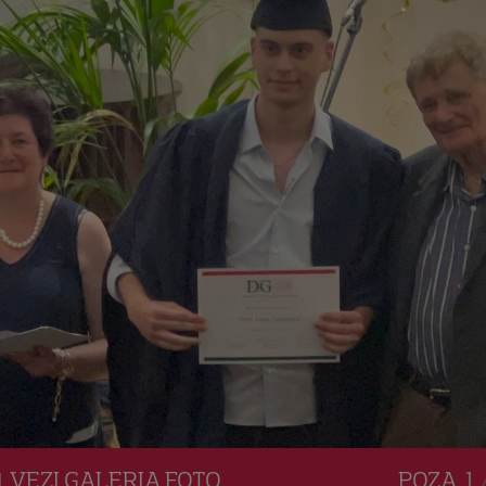
VEZI
GALERIA
FOTO
POZA
1 