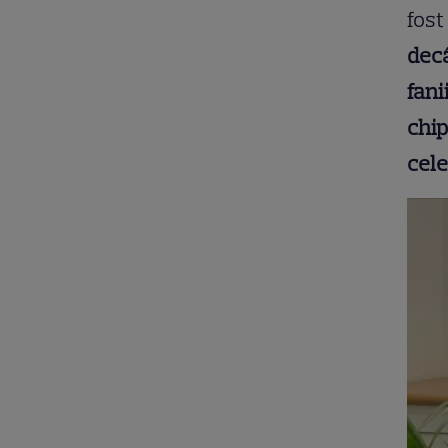
fost
decâ
fani
chip
cel