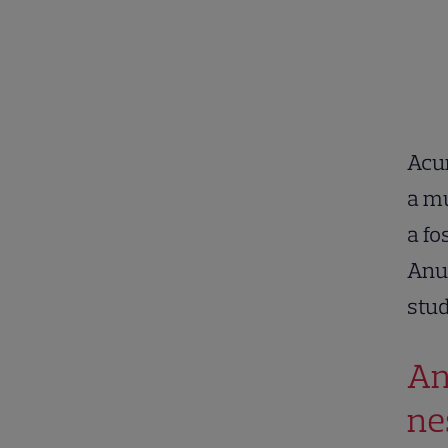
Acu
a mu
a fo
Anul
stud
An
ne