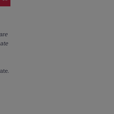
care
oate
ate.