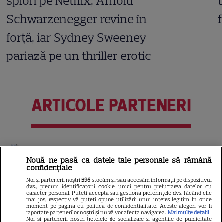
spion pe Netflix, Arnold
Schwarzenegger revine în
forță, iar Sydney Sweeney
pariază pe un thriller erotic
ARTICOLE PARTENERI
De ce fulgerele se văd înainte
Nouă ne pasă ca datele tale personale să rămână
să se audă tunetul
confidențiale
Noi și partenerii noștri
596
stocăm și/sau accesăm informații pe dispozitivul
dvs., precum identificatorii cookie unici pentru prelucrarea datelor cu
caracter personal. Puteți accepta sau gestiona preferințele dvs. făcând clic
mai jos, respectiv vă puteți opune utilizării unui interes legitim în orice
moment pe pagina cu politica de confidențialitate. Aceste alegeri vor fi
raportate partenerilor noștri și nu vă vor afecta navigarea.
Mai multe detalii
Ce este oțetul de orez și în ce
Noi si partenerii nostri (retelele de socializare si agentiile de publicitate