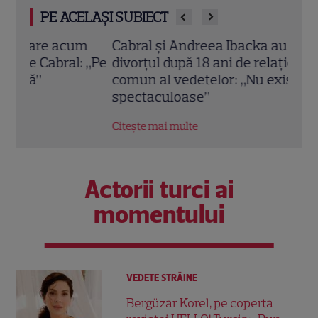
PE ACELAȘI SUBIECT
m
Cabral și Andreea Ibacka au confirmat
Andr
: „Pe
divorțul după 18 ani de relație. Mesajul
„Und
comun al vedetelor: „Nu există trădări
vede
spectaculoase”
divo
Citește mai multe
Citeș
Actorii turci ai
momentului
VEDETE STRĂINE
Bergüzar Korel, pe coperta