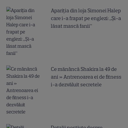
Apariția din loja Simonei Halep
care i-a frapat pe englezi: „Și-a
lăsat mască fanii”
Ce mănâncă Shakira la 49 de
ani » Antrenoarea ei de fitness
i-a dezvăluit secretele
Detalii neștiute despre