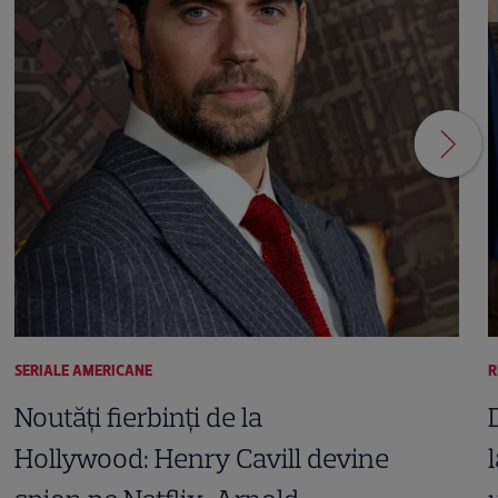
SERIALE AMERICANE
R
Noutăți fierbinți de la
Hollywood: Henry Cavill devine