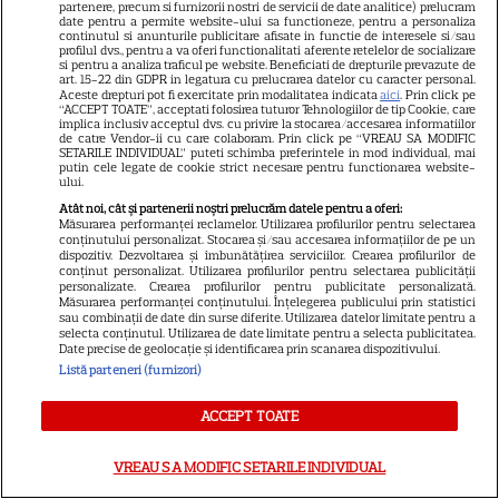
partenere, precum si furnizorii nostri de servicii de date analitice) prelucram
preparate se folosește
date pentru a permite website-ului sa functioneze, pentru a personaliza
continutul si anunturile publicitare afisate in functie de interesele si/sau
profilul dvs., pentru a va oferi functionalitati aferente retelelor de socializare
si pentru a analiza traficul pe website. Beneficiati de drepturile prevazute de
art. 15-22 din GDPR in legatura cu prelucrarea datelor cu caracter personal.
Aceste drepturi pot fi exercitate prin modalitatea indicata
aici
. Prin click pe
“ACCEPT TOATE”, acceptati folosirea tuturor Tehnologiilor de tip Cookie, care
Ce este săpunul de Marsilia și
implica inclusiv acceptul dvs. cu privire la stocarea/accesarea informatiilor
de catre Vendor-ii cu care colaboram. Prin click pe “VREAU SA MODIFIC
SETARILE INDIVIDUAL” puteti schimba preferintele in mod individual, mai
la ce se folosește
putin cele legate de cookie strict necesare pentru functionarea website-
ului.
Atât noi, cât și partenerii noștri prelucrăm datele pentru a oferi:
Măsurarea performanței reclamelor. Utilizarea profilurilor pentru selectarea
conținutului personalizat. Stocarea și/sau accesarea informațiilor de pe un
dispozitiv. Dezvoltarea și îmbunătățirea serviciilor. Crearea profilurilor de
Câte calorii au cireșele și ce
conținut personalizat. Utilizarea profilurilor pentru selectarea publicității
personalizate. Crearea profilurilor pentru publicitate personalizată.
nutrienți conțin
Măsurarea performanței conținutului. Înțelegerea publicului prin statistici
sau combinații de date din surse diferite. Utilizarea datelor limitate pentru a
selecta conținutul. Utilizarea de date limitate pentru a selecta publicitatea.
Date precise de geolocație și identificarea prin scanarea dispozitivului.
Listă parteneri (furnizori)
ACCEPT TOATE
ALTE ARTICOLE
INTERESANTE
VREAU SA MODIFIC SETARILE INDIVIDUAL