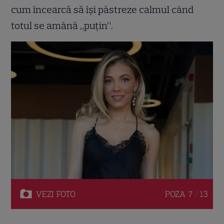
cum încearcă să își păstreze calmul când
totul se amână „puțin”.
VEZI
FOTO
POZA
7 / 13