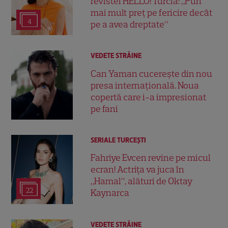
revistei HELLO! Turcia: „Pun
mai mult preț pe fericire decât
4
pe a avea dreptate”
VEDETE STRĂINE
Can Yaman cucerește din nou
presa internațională. Noua
copertă care i-a impresionat
pe fani
SERIALE TURCEŞTI
Fahriye Evcen revine pe micul
ecran! Actrița va juca în
„Hamal”, alături de Oktay
22
Kaynarca
VEDETE STRĂINE