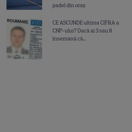
padel din oraș
CE ASCUNDE ultima CIFRA a
CNP-ului? Dacă ai 3 sau 8
însemană că...