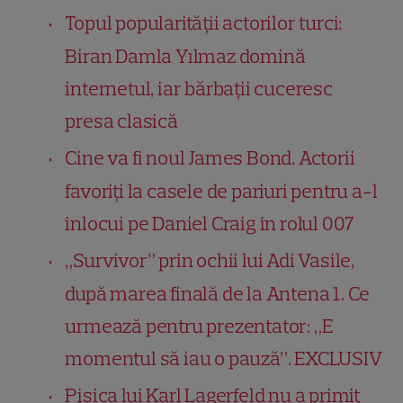
Topul popularității actorilor turci:
Biran Damla Yılmaz domină
internetul, iar bărbații cuceresc
presa clasică
Cine va fi noul James Bond. Actorii
favoriți la casele de pariuri pentru a-l
înlocui pe Daniel Craig în rolul 007
„Survivor” prin ochii lui Adi Vasile,
după marea finală de la Antena 1. Ce
urmează pentru prezentator: „E
momentul să iau o pauză”. EXCLUSIV
Pisica lui Karl Lagerfeld nu a primit