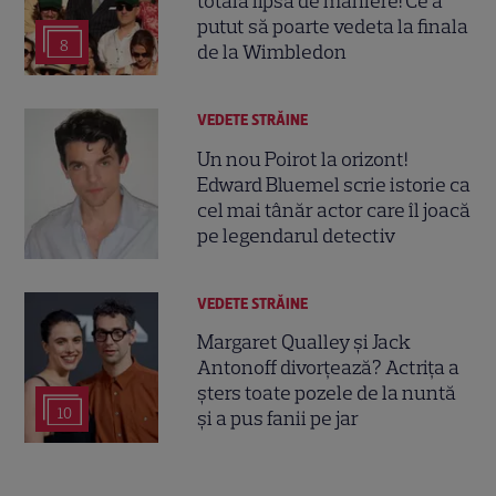
totală lipsă de maniere! Ce a
putut să poarte vedeta la finala
8
de la Wimbledon
VEDETE STRĂINE
Un nou Poirot la orizont!
Edward Bluemel scrie istorie ca
cel mai tânăr actor care îl joacă
pe legendarul detectiv
VEDETE STRĂINE
Margaret Qualley și Jack
Antonoff divorțează? Actrița a
șters toate pozele de la nuntă
10
și a pus fanii pe jar