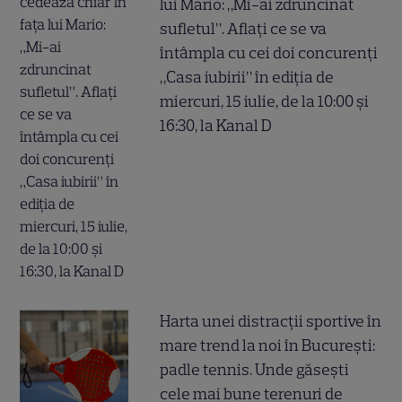
lui Mario: „Mi-ai zdruncinat
sufletul”. Aflați ce se va
întâmpla cu cei doi concurenți
„Casa iubirii” în ediția de
miercuri, 15 iulie, de la 10:00 și
16:30, la Kanal D
Harta unei distracții sportive în
mare trend la noi în București:
padle tennis. Unde găsești
cele mai bune terenuri de