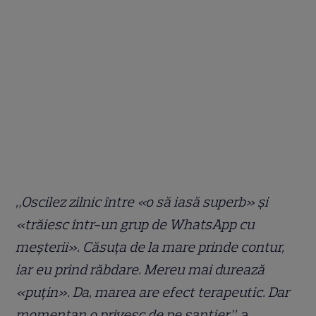
„Oscilez zilnic între «o să iasă superb» și
«trăiesc într-un grup de WhatsApp cu
meșterii». Căsuța de la mare prinde contur,
iar eu prind răbdare. Mereu mai durează
«puțin». Da, marea are efect terapeutic. Dar
momentan o privesc de pe șantier”,
a