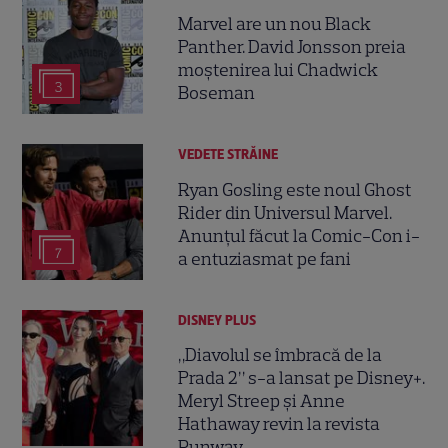
Marvel are un nou Black
Panther. David Jonsson preia
moștenirea lui Chadwick
3
Boseman
VEDETE STRĂINE
Ryan Gosling este noul Ghost
Rider din Universul Marvel.
Anunțul făcut la Comic-Con i-
7
a entuziasmat pe fani
DISNEY PLUS
„Diavolul se îmbracă de la
Prada 2” s-a lansat pe Disney+.
Meryl Streep și Anne
Hathaway revin la revista
Runway