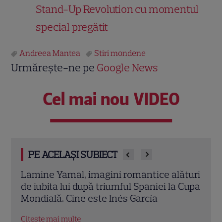
Stand-Up Revolution cu momentul
special pregătit
Andreea Mantea
Stiri mondene
Urmărește-ne pe
Google News
Cel mai nou VIDEO
PE ACELAȘI SUBIECT
ături
„Casa iubirii” lansează hitul verii creat cu
„Eu 
 Cupa
Inteligență Artificială. Andreea Mantea,
Andr
surprinsă de ce au făcut concurenții la
noul
filmări
Citeș