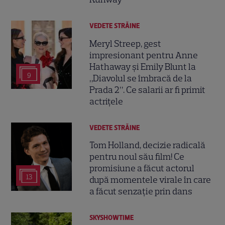
VEDETE STRĂINE
Meryl Streep, gest
impresionant pentru Anne
Hathaway și Emily Blunt la
9
„Diavolul se îmbracă de la
Prada 2”. Ce salarii ar fi primit
actrițele
VEDETE STRĂINE
Tom Holland, decizie radicală
pentru noul său film! Ce
promisiune a făcut actorul
13
după momentele virale în care
a făcut senzație prin dans
SKYSHOWTIME