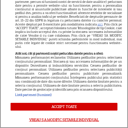
partenere, precum si furnizorii nostri de servicii de date analitice) prelucram
VEDETE ROMÂNEŞTI
date pentru a permite website-ului sa functioneze, pentru a personaliza
continutul si anunturile publicitare afisate in functie de interesele si/sau
Teo Trandafir, despre viața
profilul dvs., pentru a va oferi functionalitati aferente retelelor de socializare
si pentru a analiza traficul pe website. Beneficiati de drepturile prevazute de
după ce fiica ei, Maia, a plecat
art. 15-22 din GDPR in legatura cu prelucrarea datelor cu caracter personal.
de acasă: „Legătura dintre noi
Aceste drepturi pot fi exercitate prin modalitatea indicata
aici
. Prin click pe
“ACCEPT TOATE”, acceptati folosirea tuturor Tehnologiilor de tip Cookie, care
7
nu ne-o ia nimeni”
implica inclusiv acceptul dvs. cu privire la stocarea/accesarea informatiilor
de catre Vendor-ii cu care colaboram. Prin click pe “VREAU SA MODIFIC
SETARILE INDIVIDUAL” puteti schimba preferintele in mod individual, mai
putin cele legate de cookie strict necesare pentru functionarea website-
ului.
VEDETE ROMÂNEŞTI
Atât noi, cât și partenerii noștri prelucrăm datele pentru a oferi:
Măsurarea performanței reclamelor. Utilizarea profilurilor pentru selectarea
Tora Vasilescu, apariție rară la
conținutului personalizat. Stocarea și/sau accesarea informațiilor de pe un
75 de ani. Drama din
dispozitiv. Dezvoltarea și îmbunătățirea serviciilor. Crearea profilurilor de
conținut personalizat. Utilizarea profilurilor pentru selectarea publicității
adolescență care i-a schimbat
personalizate. Crearea profilurilor pentru publicitate personalizată.
24
Măsurarea performanței conținutului. Înțelegerea publicului prin statistici
viața
sau combinații de date din surse diferite. Utilizarea datelor limitate pentru a
selecta conținutul. Utilizarea de date limitate pentru a selecta publicitatea.
Date precise de geolocație și identificarea prin scanarea dispozitivului.
Listă parteneri (furnizori)
VEDETE STRĂINE
George și Amal Clooney,
ACCEPT TOATE
evacuați din locuința lor din
Franța din cauza incendiilor.
VREAU SA MODIFIC SETARILE INDIVIDUAL
13
Mesajul dramatic al actorului: