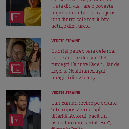
„Fata din vis”, are o poveste
impresionantă. Cum a ajuns
12
una dintre cele mai iubite
actrițe din Turcia
VEDETE STRĂINE
Cum își petrec vara cele mai
iubite actrițe din serialele
turcești. Fahriye Evcen, Hande
32
Erçel și Neslihan Atagül,
imagini din vacanță
VEDETE STRĂINE
Can Yaman revine pe ecrane
într-o ipostază complet
diferită. Actorul joacă un
31
avocat în noul serial „Bro”,