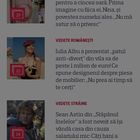
pentru a cincea oară. Prima
imagine cu fiica ei, Nina, și
29
povestea numelui ales. „Nu mă
satur să o privesc”
VEDETE ROMÂNEŞTI
Iulia Albu a prezentat „patul
anti-divorț” din vila sa de
peste 1 milion de euro! Ce
10
spune designerul despre piesa
de mobilier: „Nu prea ai timp să
te cerți”
VEDETE STRĂINE
Sean Astin din „Stăpânul
Inelelor” a fost nevoit să își
vândă casa din cauza
14
salariului mic: Câți bani a