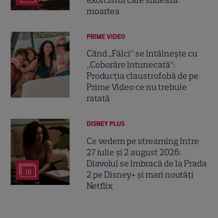
moartea
PRIME VIDEO
Când „Fălci” se întâlnește cu
„Coborâre întunecată”:
Producția claustrofobă de pe
Prime Video ce nu trebuie
ratată
DISNEY PLUS
Ce vedem pe streaming între
27 iulie și 2 august 2026:
Diavolul se îmbracă de la Prada
18
2 pe Disney+ și mari noutăți
Netflix