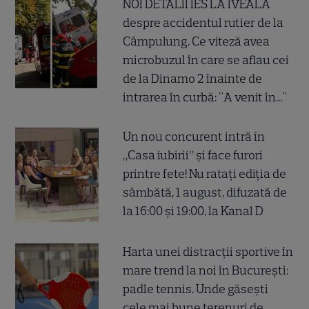
NOI DETALII IES LA IVEALĂ
despre accidentul rutier de la
Câmpulung. Ce viteză avea
microbuzul în care se aflau cei
de la Dinamo 2 înainte de
intrarea în curbă: "A venit în..."
Un nou concurent intră în
„Casa iubirii” și face furori
printre fete! Nu ratați ediția de
sâmbătă, 1 august, difuzată de
la 16:00 și 19:00, la Kanal D
Harta unei distracții sportive în
mare trend la noi în București:
padle tennis. Unde găsești
cele mai bune terenuri de