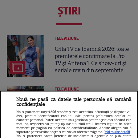
ŞTIRI
TELEVIZIUNE
Grila TV de toamnă 2026: toate
premierele confirmate la Pro
TV și Antena 1. Ce show-uri și
9
seriale revin din septembrie
TELEVIZIUNE
Nouă ne pasă ca datele tale personale să rămână
Trei cupluri revin la „Insula
confidențiale
Iubirii – Reuniuni”. Ce se
Noi și partenerii noștri
596
stocăm și/sau accesăm informații pe dispozitivul
întâmplă când se întâlnesc din
dvs., precum identificatorii cookie unici pentru prelucrarea datelor cu
4
caracter personal. Puteți accepta sau gestiona preferințele dvs. făcând clic
nou cu Radu Vâlcan
mai jos, respectiv vă puteți opune utilizării unui interes legitim în orice
moment pe pagina cu politica de confidențialitate. Aceste alegeri vor fi
raportate partenerilor noștri și nu vă vor afecta navigarea.
Mai multe detalii
Noi si partenerii nostri (retelele de socializare si agentiile de publicitate