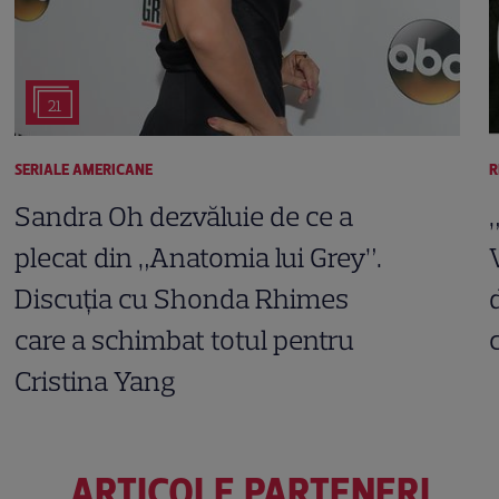
21
SERIALE AMERICANE
R
Sandra Oh dezvăluie de ce a
plecat din „Anatomia lui Grey”.
Discuția cu Shonda Rhimes
care a schimbat totul pentru
Cristina Yang
ARTICOLE PARTENERI