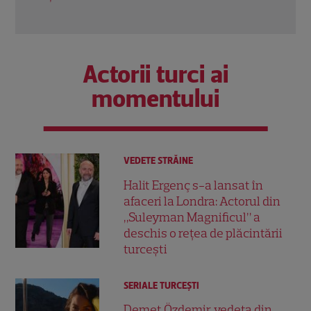
Citește mai multe
Actorii turci ai
momentului
VEDETE STRĂINE
Halit Ergenç s-a lansat în
afaceri la Londra: Actorul din
„Suleyman Magnificul” a
deschis o rețea de plăcintării
turcești
SERIALE TURCEŞTI
Demet Özdemir, vedeta din