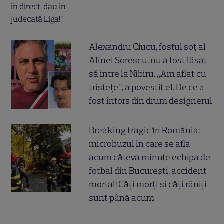
Alexandru Ciucu, fostul soț al
Alinei Sorescu, nu a fost lăsat
să intre la Nibiru. „Am aflat cu
tristețe”, a povestit el. De ce a
fost întors din drum designerul
Breaking tragic în România:
microbuzul în care se afla
acum câteva minute echipa de
fotbal din București, accident
mortal! Câți morți și câți răniți
sunt până acum