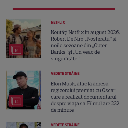
NETFLIX
Noutăți Netflix în august 2026:
Robert De Niro, „Nosferatu” și
noile sezoane din „Outer
16
Banks” și „Un veac de
singurătate”
VEDETE STRĂINE
Elon Musk, atac la adresa
regizorului premiat cu Oscar
care a realizat documentarul
14
despre viața sa. Filmul are 232
de minute
VEDETE STRĂINE