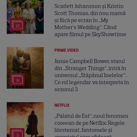
Scarlett Johansson și Kristin
Scott Thomas, din nou mamă
și fiică pe ecran în „My
13
Mother's Wedding”. Când
apare filmul pe SkyShowtime
PRIME VIDEO
Jamie Campbell Bower, starul
din „Stranger Things”, intră în
universul „Stăpânul Inelelor”.
9
Ce rol legendar va interpreta în
sezonul 3
NETFLIX
„Palatul de Est”, noul fenomen
coreean de pe Netflix: Regele
blestemat, fantomele și
5
exorcistul care sfidează