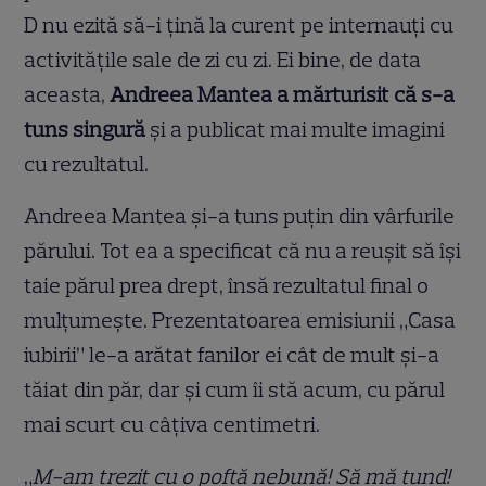
D nu ezită să-i țină la curent pe internauți cu
activitățile sale de zi cu zi. Ei bine, de data
aceasta,
Andreea Mantea a mărturisit că s-a
tuns singură
și a publicat mai multe imagini
cu rezultatul.
Andreea Mantea și-a tuns puțin din vârfurile
părului. Tot ea a specificat că nu a reușit să își
taie părul prea drept, însă rezultatul final o
mulțumește. Prezentatoarea emisiunii „Casa
iubirii” le-a arătat fanilor ei cât de mult și-a
tăiat din păr, dar și cum îi stă acum, cu părul
mai scurt cu câțiva centimetri.
„
M-am trezit cu o poftă nebună! Să mă tund!