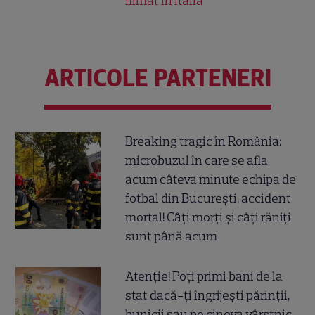
filmat în Italia
ARTICOLE PARTENERI
Breaking tragic în România:
microbuzul în care se afla
acum câteva minute echipa de
fotbal din București, accident
mortal! Câți morți și câți răniți
sunt până acum
Atenție! Poți primi bani de la
stat dacă-ți îngrijești părinții,
bunicii sau pe cineva vârstnic