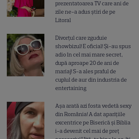
prezentatoarea TV care ani de
zile ne-a adus știri de pe
Litoral
Divorțul care zguduie
showbizul! E oficial! Și-au spus
adio în cel mai mare secret,
după aproape 20 de ani de
mariaj! S-a ales praful de
cuplul de aur din industria de
entertaining
Așa arată azi fosta vedetă sexy
din România! A dat aparițiile
excentrice pe Biserică și Biblia
i-a devenit cel mai de preț