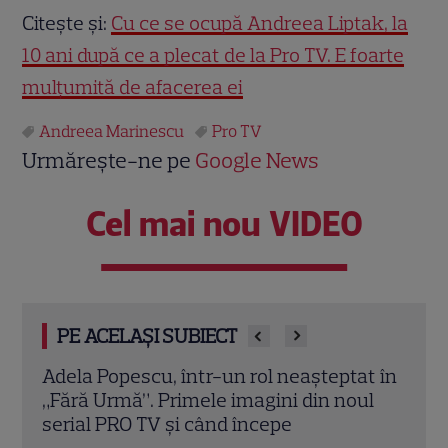
Citește și:
Cu ce se ocupă Andreea Liptak, la
10 ani după ce a plecat de la Pro TV. E foarte
mulțumită de afacerea ei
Andreea Marinescu
Pro TV
Urmărește-ne pe
Google News
Cel mai nou VIDEO
PE ACELAȘI SUBIECT
t în
Grila TV de toamnă 2026: toate
Schi
ul
premierele confirmate la Pro TV și
Sezo
Antena 1. Ce show-uri și seriale revin din
șans
septembrie