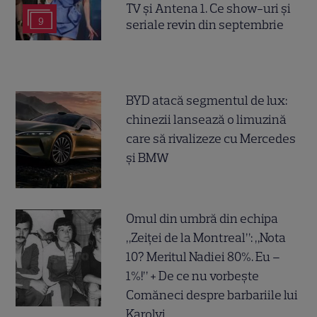
TV și Antena 1. Ce show-uri și
9
seriale revin din septembrie
BYD atacă segmentul de lux:
chinezii lansează o limuzină
care să rivalizeze cu Mercedes
și BMW
Omul din umbră din echipa
„Zeiței de la Montreal”: „Nota
10? Meritul Nadiei 80%. Eu –
1%!” + De ce nu vorbește
Comăneci despre barbariile lui
Karolyi