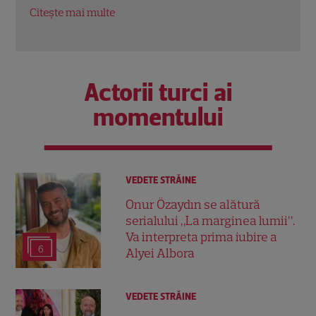
Citeș
Citește mai multe
Actorii turci ai
momentului
VEDETE STRĂINE
Onur Özaydın se alătură
serialului „La marginea lumii”.
Va interpreta prima iubire a
6
Alyei Albora
VEDETE STRĂINE