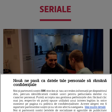
SERIALE
Nouă ne pasă ca datele tale personale să rămână
confidențiale
Noi și partenerii noștri
596
stocăm și/sau accesăm informații pe dispozitivul
dvs., precum identificatorii cookie unici pentru prelucrarea datelor cu
caracter personal. Puteți accepta sau gestiona preferințele dvs. făcând clic
mai jos, respectiv vă puteți opune utilizării unui interes legitim în orice
moment pe pagina cu politica de confidențialitate. Aceste alegeri vor fi
raportate partenerilor noștri și nu vă vor afecta navigarea.
Mai multe detalii
Noi si partenerii nostri (retelele de socializare si agentiile de publicitate