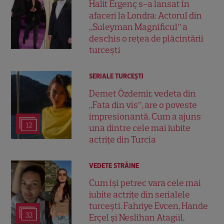
Halit Ergenç s-a lansat în
afaceri la Londra: Actorul din
„Suleyman Magnificul” a
deschis o rețea de plăcintării
turcești
SERIALE TURCEŞTI
Demet Özdemir, vedeta din
„Fata din vis”, are o poveste
impresionantă. Cum a ajuns
12
una dintre cele mai iubite
actrițe din Turcia
VEDETE STRĂINE
Cum își petrec vara cele mai
iubite actrițe din serialele
turcești. Fahriye Evcen, Hande
32
Erçel și Neslihan Atagül,