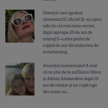
Divorțul care zguduie
showbizul! E oficial! Și-au spus
adio în cel mai mare secret,
după aproape 20 de ani de
mariaj! S-a ales praful de
cuplul de aur din industria de
entertaining
Anunțul momentului! A vrut
să se știe de la ea! Elena Udrea
și Adrian Alexandrov, după 10
ani de relație și un copil rupt
din soare au...