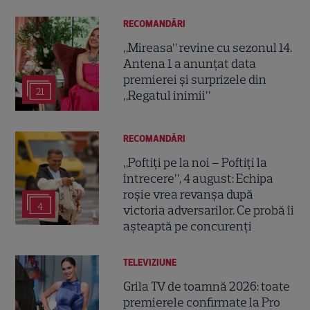
RECOMANDĂRI
„Mireasa” revine cu sezonul 14.
Antena 1 a anunțat data
premierei și surprizele din
21
„Regatul inimii”
RECOMANDĂRI
„Poftiți pe la noi – Poftiți la
întrecere”, 4 august: Echipa
roșie vrea revanșa după
4
victoria adversarilor. Ce probă îi
așteaptă pe concurenți
TELEVIZIUNE
Grila TV de toamnă 2026: toate
premierele confirmate la Pro