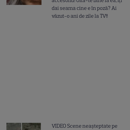
accesoriu! Uită-te bine la ea, îți
dai seama cine e în poză? Ai
văzut-o ani de zile la TV!!
VIDEO Scene neașteptate pe