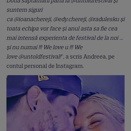
Doua saptamani pana la @untoldfestival și
suntem siguri
ca @ioanachereji, @edy.chereji, @radulesku și
toata echipa vor face și anul asta sa fie cea
mai intensă experienta de festival de la noi …
și nu numai !!! We love u !!! We
love @untoldfestival!
”, a scris Andreea, pe
contul personal de Instagram.