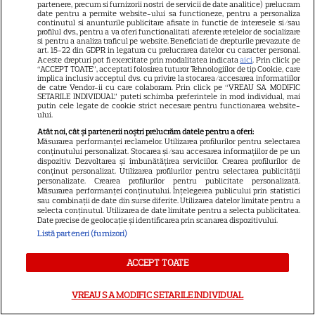
partenere, precum si furnizorii nostri de servicii de date analitice) prelucram
date pentru a permite website-ului sa functioneze, pentru a personaliza
continutul si anunturile publicitare afisate in functie de interesele si/sau
profilul dvs., pentru a va oferi functionalitati aferente retelelor de socializare
si pentru a analiza traficul pe website. Beneficiati de drepturile prevazute de
art. 15-22 din GDPR in legatura cu prelucrarea datelor cu caracter personal.
6
Aceste drepturi pot fi exercitate prin modalitatea indicata
aici
. Prin click pe
“ACCEPT TOATE”, acceptati folosirea tuturor Tehnologiilor de tip Cookie, care
implica inclusiv acceptul dvs. cu privire la stocarea/accesarea informatiilor
de catre Vendor-ii cu care colaboram. Prin click pe “VREAU SA MODIFIC
SETARILE INDIVIDUAL” puteti schimba preferintele in mod individual, mai
SERIALE ONLINE
R
putin cele legate de cookie strict necesare pentru functionarea website-
ului.
„Trafic”, episodul 4. Bogdan
Atât noi, cât și partenerii noștri prelucrăm datele pentru a oferi:
Măsurarea performanței reclamelor. Utilizarea profilurilor pentru selectarea
începe să înțeleagă pericolele
conținutului personalizat. Stocarea și/sau accesarea informațiilor de pe un
dispozitiv. Dezvoltarea și îmbunătățirea serviciilor. Crearea profilurilor de
conținut personalizat. Utilizarea profilurilor pentru selectarea publicității
lumii lui Marius: „N-are nimeni
personalizate. Crearea profilurilor pentru publicitate personalizată.
Măsurarea performanței conținutului. Înțelegerea publicului prin statistici
dreptul să-ți spună cum să
sau combinații de date din surse diferite. Utilizarea datelor limitate pentru a
selecta conținutul. Utilizarea de date limitate pentru a selecta publicitatea.
Date precise de geolocație și identificarea prin scanarea dispozitivului.
trăiești”
Listă parteneri (furnizori)
ACCEPT TOATE
ARTICOLE PARTENERI
VREAU SA MODIFIC SETARILE INDIVIDUAL