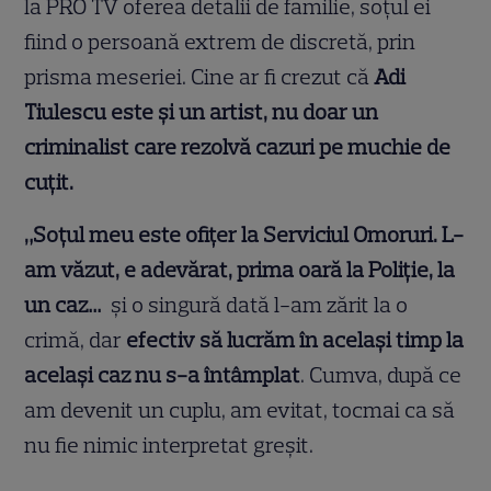
la PRO TV oferea detalii de familie, soțul ei
fiind o persoană extrem de discretă, prin
prisma meseriei. Cine ar fi crezut că
Adi
Tiulescu este și un artist, nu doar un
criminalist care rezolvă cazuri pe muchie de
cuțit.
„Soţul meu este ofiţer la Serviciul Omoruri. L-
am văzut, e adevărat, prima oară la Poliţie, la
un caz…
şi o singură dată l-am zărit la o
crimă, dar
efectiv să lucrăm în acelaşi timp la
acelaşi caz nu s-a întâmplat
. Cumva, după ce
am devenit un cuplu, am evitat, tocmai ca să
nu fie nimic interpretat greşit.