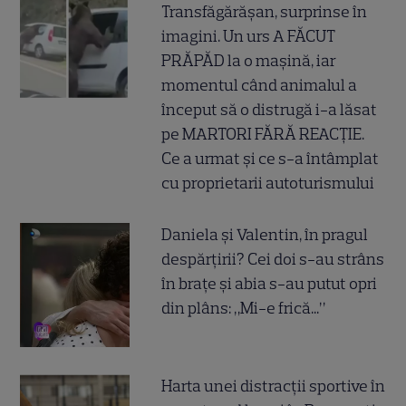
Transfăgărășan, surprinse în
imagini. Un urs A FĂCUT
PRĂPĂD la o mașină, iar
momentul când animalul a
început să o distrugă i-a lăsat
pe MARTORI FĂRĂ REACȚIE.
Ce a urmat și ce s-a întâmplat
cu proprietarii autoturismului
Daniela și Valentin, în pragul
despărțirii? Cei doi s-au strâns
în brațe și abia s-au putut opri
din plâns: „Mi-e frică...”
Harta unei distracții sportive în