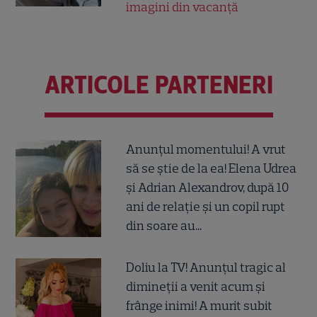
imagini din vacanță
ARTICOLE PARTENERI
Anunțul momentului! A vrut
să se știe de la ea! Elena Udrea
și Adrian Alexandrov, după 10
ani de relație și un copil rupt
din soare au...
Doliu la TV! Anunțul tragic al
dimineții a venit acum și
frânge inimi! A murit subit