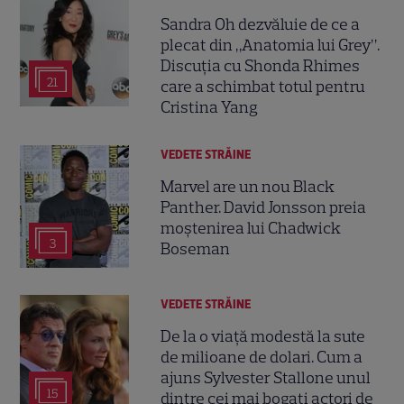
Sandra Oh dezvăluie de ce a
plecat din „Anatomia lui Grey”.
Discuția cu Shonda Rhimes
21
care a schimbat totul pentru
Cristina Yang
VEDETE STRĂINE
Marvel are un nou Black
Panther. David Jonsson preia
moștenirea lui Chadwick
3
Boseman
VEDETE STRĂINE
De la o viață modestă la sute
de milioane de dolari. Cum a
ajuns Sylvester Stallone unul
15
dintre cei mai bogați actori de