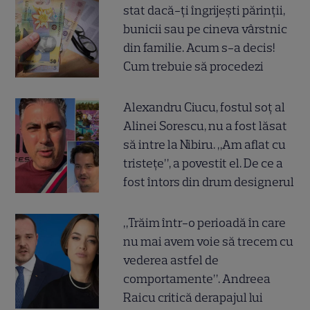
stat dacă-ți îngrijești părinții,
bunicii sau pe cineva vârstnic
din familie. Acum s-a decis!
Cum trebuie să procedezi
Alexandru Ciucu, fostul soț al
Alinei Sorescu, nu a fost lăsat
să intre la Nibiru. „Am aflat cu
tristețe”, a povestit el. De ce a
fost întors din drum designerul
„Trăim într-o perioadă în care
nu mai avem voie să trecem cu
vederea astfel de
comportamente”. Andreea
Raicu critică derapajul lui