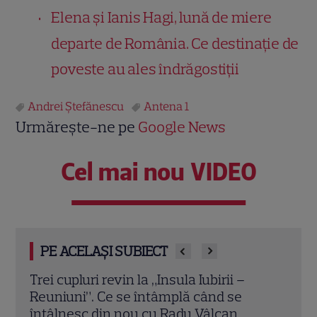
Elena și Ianis Hagi, lună de miere
departe de România. Ce destinație de
poveste au ales îndrăgostiții
Andrei Ștefănescu
Antena 1
Urmărește-ne pe
Google News
Cel mai nou VIDEO
PE ACELAȘI SUBIECT
Cheloo, declarație neașteptată înainte
Echip
de Asia Express: „Cred că e singura
Ce p
chestie la care m-am gândit”
conc