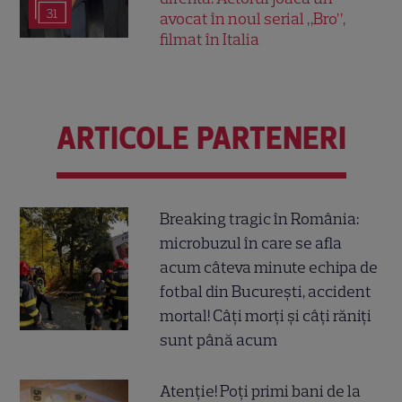
31
avocat în noul serial „Bro”,
filmat în Italia
ARTICOLE PARTENERI
Breaking tragic în România:
microbuzul în care se afla
acum câteva minute echipa de
fotbal din București, accident
mortal! Câți morți și câți răniți
sunt până acum
Atenție! Poți primi bani de la