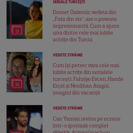
SERIALE TURCEŞTI
Demet Özdemir, vedeta din
„Fata din vis”, are o poveste
impresionantă. Cum a ajuns
12
una dintre cele mai iubite
actrițe din Turcia
VEDETE STRĂINE
Cum își petrec vara cele mai
iubite actrițe din serialele
turcești. Fahriye Evcen, Hande
32
Erçel și Neslihan Atagül,
imagini din vacanță
VEDETE STRĂINE
Can Yaman revine pe ecrane
într-o ipostază complet
diferită. Actorul joacă un