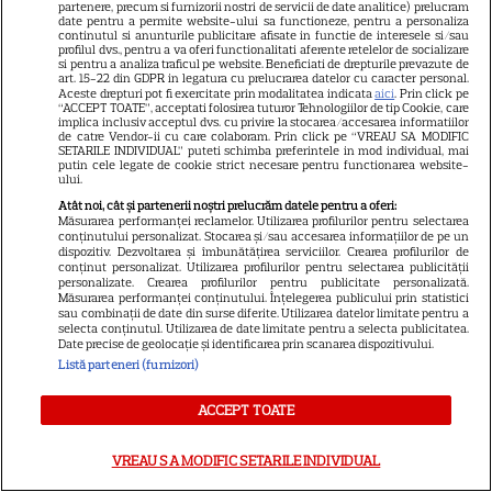
partenere, precum si furnizorii nostri de servicii de date analitice) prelucram
13
după momentele virale în care
date pentru a permite website-ului sa functioneze, pentru a personaliza
continutul si anunturile publicitare afisate in functie de interesele si/sau
a făcut senzație prin dans
profilul dvs., pentru a va oferi functionalitati aferente retelelor de socializare
si pentru a analiza traficul pe website. Beneficiati de drepturile prevazute de
art. 15-22 din GDPR in legatura cu prelucrarea datelor cu caracter personal.
Aceste drepturi pot fi exercitate prin modalitatea indicata
aici
. Prin click pe
SKYSHOWTIME
“ACCEPT TOATE”, acceptati folosirea tuturor Tehnologiilor de tip Cookie, care
implica inclusiv acceptul dvs. cu privire la stocarea/accesarea informatiilor
de catre Vendor-ii cu care colaboram. Prin click pe “VREAU SA MODIFIC
Scarlett Johansson și Kristin
SETARILE INDIVIDUAL” puteti schimba preferintele in mod individual, mai
putin cele legate de cookie strict necesare pentru functionarea website-
Scott Thomas, din nou mamă
ului.
și fiică pe ecran în „My
Atât noi, cât și partenerii noștri prelucrăm datele pentru a oferi:
13
Mother's Wedding”. Când
Măsurarea performanței reclamelor. Utilizarea profilurilor pentru selectarea
conținutului personalizat. Stocarea și/sau accesarea informațiilor de pe un
apare filmul pe SkyShowtime
dispozitiv. Dezvoltarea și îmbunătățirea serviciilor. Crearea profilurilor de
conținut personalizat. Utilizarea profilurilor pentru selectarea publicității
personalizate. Crearea profilurilor pentru publicitate personalizată.
Măsurarea performanței conținutului. Înțelegerea publicului prin statistici
PRIME VIDEO
sau combinații de date din surse diferite. Utilizarea datelor limitate pentru a
selecta conținutul. Utilizarea de date limitate pentru a selecta publicitatea.
Jamie Campbell Bower, starul
Date precise de geolocație și identificarea prin scanarea dispozitivului.
din „Stranger Things”, intră în
Listă parteneri (furnizori)
universul „Stăpânul Inelelor”.
9
ACCEPT TOATE
Ce rol legendar va interpreta în
sezonul 3
VREAU SA MODIFIC SETARILE INDIVIDUAL