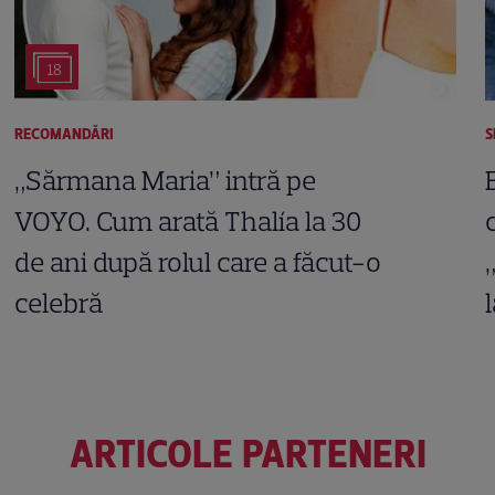
18
RECOMANDĂRI
S
„Sărmana Maria” intră pe
VOYO. Cum arată Thalía la 30
de ani după rolul care a făcut-o
celebră
ARTICOLE PARTENERI