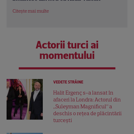
Citește mai multe
Citeș
Actorii turci ai
momentului
VEDETE STRĂINE
Halit Ergenç s-a lansat în
afaceri la Londra: Actorul din
„Suleyman Magnificul” a
deschis o rețea de plăcintării
turcești