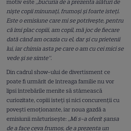
motiv este
„bucuria de a prezenta alături de
niște copii minunați, frumoși și foarte isteți.
Este o emisiune care mi se potrivește, pentru
că îmi plac copiii, am copil, mă joc de fiecare
dată când am ocazia cu el, dar și cu prietenii
lui, iar chimia asta pe care o am cu cei mici se
vede și se simte”.
Din cadrul show-ului de divertisment ce
poate fi urmărit de întreaga familie nu vor
lipsi întrebările menite să stârnească
curiozitate, copiii isteți și nici concurenții cu
povești emoţionante, iar noua gazdă a
emisiunii mărturisește:
„Mi s-a oferit șansa
de a face ceva frumos, de a prezenta un