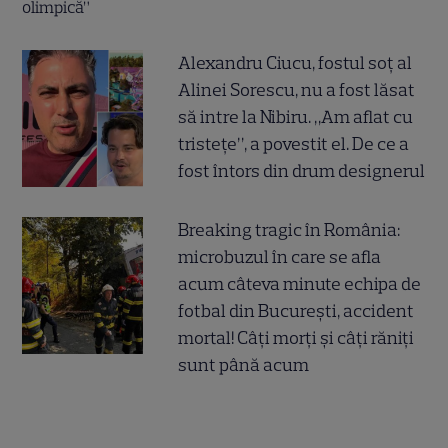
Alexandru Ciucu, fostul soț al
Alinei Sorescu, nu a fost lăsat
să intre la Nibiru. „Am aflat cu
tristețe”, a povestit el. De ce a
fost întors din drum designerul
Breaking tragic în România:
microbuzul în care se afla
acum câteva minute echipa de
fotbal din București, accident
mortal! Câți morți și câți răniți
sunt până acum