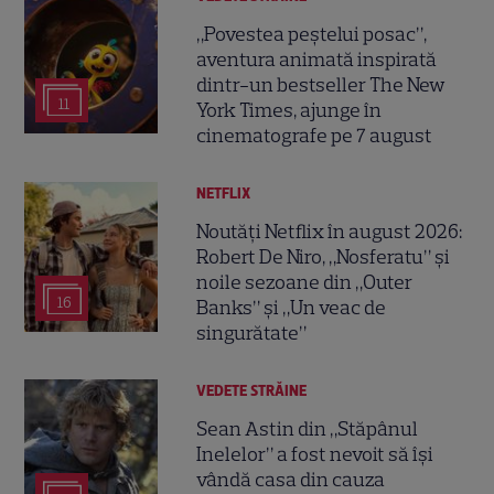
„Povestea peștelui posac”,
aventura animată inspirată
dintr-un bestseller The New
11
York Times, ajunge în
cinematografe pe 7 august
NETFLIX
Noutăți Netflix în august 2026:
Robert De Niro, „Nosferatu” și
noile sezoane din „Outer
16
Banks” și „Un veac de
singurătate”
VEDETE STRĂINE
Sean Astin din „Stăpânul
Inelelor” a fost nevoit să își
vândă casa din cauza