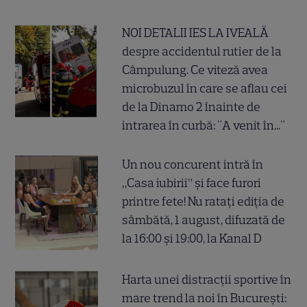
NOI DETALII IES LA IVEALĂ
despre accidentul rutier de la
Câmpulung. Ce viteză avea
microbuzul în care se aflau cei
de la Dinamo 2 înainte de
intrarea în curbă: "A venit în..."
Un nou concurent intră în
„Casa iubirii” și face furori
printre fete! Nu ratați ediția de
sâmbătă, 1 august, difuzată de
la 16:00 și 19:00, la Kanal D
Harta unei distracții sportive în
mare trend la noi în București: