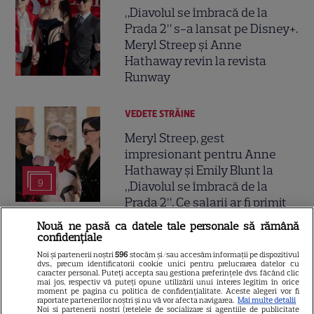
„Diavolul se îmbracă de la
Prada 2” s-a lansat pe Disney+.
Meryl Streep și Anne
Hathaway revin la revista
Runway
VEDETE STRĂINE
Meryl Streep, gest
impresionant pentru Anne
Hathaway și Emily Blunt la
9
„Diavolul se îmbracă de la
Prada 2”. Ce salarii ar fi primit
actrițele
Nouă ne pasă ca datele tale personale să rămână
confidențiale
Noi și partenerii noștri
596
stocăm și/sau accesăm informații pe dispozitivul
VEDETE STRĂINE
dvs., precum identificatorii cookie unici pentru prelucrarea datelor cu
caracter personal. Puteți accepta sau gestiona preferințele dvs. făcând clic
Tom Holland, decizie radicală
mai jos, respectiv vă puteți opune utilizării unui interes legitim în orice
moment pe pagina cu politica de confidențialitate. Aceste alegeri vor fi
pentru noul său film! Ce
raportate partenerilor noștri și nu vă vor afecta navigarea.
Mai multe detalii
Noi si partenerii nostri (retelele de socializare si agentiile de publicitate
promisiune a făcut actorul