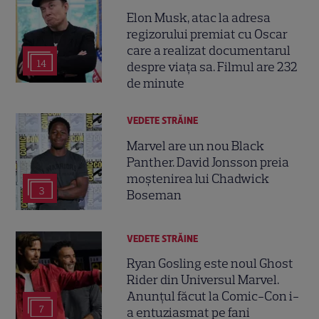
Elon Musk, atac la adresa
regizorului premiat cu Oscar
care a realizat documentarul
14
despre viața sa. Filmul are 232
de minute
VEDETE STRĂINE
Marvel are un nou Black
Panther. David Jonsson preia
moștenirea lui Chadwick
3
Boseman
VEDETE STRĂINE
Ryan Gosling este noul Ghost
Rider din Universul Marvel.
Anunțul făcut la Comic-Con i-
7
a entuziasmat pe fani