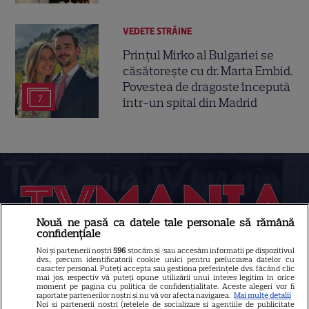
VEDETE STRĂINE
Prințul Mirko al Bulgariei se
căsătorește cu dr. Marta Embid.
Povestea de dragoste începută
7
într-un spital din Madrid
Nouă ne pasă ca datele tale personale să rămână
confidențiale
Noi și partenerii noștri
596
stocăm și/sau accesăm informații pe dispozitivul
dvs., precum identificatorii cookie unici pentru prelucrarea datelor cu
Despre Tvmania
caracter personal. Puteți accepta sau gestiona preferințele dvs. făcând clic
mai jos, respectiv vă puteți opune utilizării unui interes legitim în orice
Contact
moment pe pagina cu politica de confidențialitate. Aceste alegeri vor fi
raportate partenerilor noștri și nu vă vor afecta navigarea.
Mai multe detalii
Contacte televiziuni
Noi si partenerii nostri (retelele de socializare si agentiile de publicitate