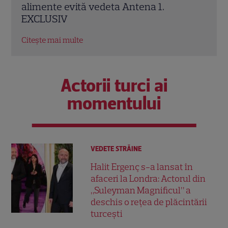
concurenți: „Anumite lucruri au rămas
Ante
nerezolvate” EXCLUSIV
sept
Citește mai multe
Citeș
Actorii turci ai
momentului
VEDETE STRĂINE
Halit Ergenç s-a lansat în
afaceri la Londra: Actorul din
„Suleyman Magnificul” a
deschis o rețea de plăcintării
turcești