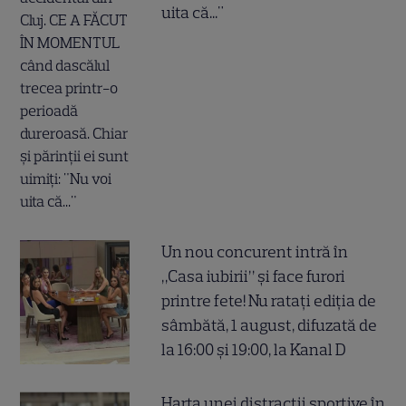
uita că..."
Un nou concurent intră în
„Casa iubirii” și face furori
printre fete! Nu ratați ediția de
sâmbătă, 1 august, difuzată de
la 16:00 și 19:00, la Kanal D
Harta unei distracții sportive în