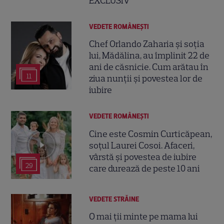
EXCLUSIV
VEDETE ROMÂNEŞTI
Chef Orlando Zaharia și soția
lui, Mădălina, au împlinit 22 de
ani de căsnicie. Cum arătau în
11
ziua nunții și povestea lor de
iubire
VEDETE ROMÂNEŞTI
Cine este Cosmin Curticăpean,
soțul Laurei Cosoi. Afaceri,
vârstă și povestea de iubire
29
care durează de peste 10 ani
VEDETE STRĂINE
O mai ții minte pe mama lui