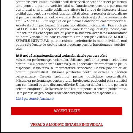
partenere, precum si furnizorii nostri de servicii de date analitice) prelucram
date pentru a permite website-ului sa functioneze, pentru a personaliza
Abonamente
continutul si anunturile publicitare afisate in functie de interesele si/sau
profilul dvs., pentru a va oferi functionalitati aferente retelelor de socializare
Publicitate
si pentru a analiza traficul pe website. Beneficiati de drepturile prevazute de
art. 15-22 din GDPR in legatura cu prelucrarea datelor cu caracter personal.
Termeni și condiții
Aceste drepturi pot fi exercitate prin modalitatea indicata
aici
. Prin click pe
“ACCEPT TOATE”, acceptati folosirea tuturor Tehnologiilor de tip Cookie, care
Despre cookies
implica inclusiv acceptul dvs. cu privire la stocarea/accesarea informatiilor
de catre Vendor-ii cu care colaboram. Prin click pe “VREAU SA MODIFIC
SETARILE INDIVIDUAL” puteti schimba preferintele in mod individual, mai
Politica de confidenţialitate
putin cele legate de cookie strict necesare pentru functionarea website-
ului.
Sitemap
Atât noi, cât și partenerii noștri prelucrăm datele pentru a oferi:
Măsurarea performanței reclamelor. Utilizarea profilurilor pentru selectarea
conținutului personalizat. Stocarea și/sau accesarea informațiilor de pe un
dispozitiv. Dezvoltarea și îmbunătățirea serviciilor. Crearea profilurilor de
conținut personalizat. Utilizarea profilurilor pentru selectarea publicității
personalizate. Crearea profilurilor pentru publicitate personalizată.
Măsurarea performanței conținutului. Înțelegerea publicului prin statistici
NUMĂRUL CURENT
sau combinații de date din surse diferite. Utilizarea datelor limitate pentru a
selecta conținutul. Utilizarea de date limitate pentru a selecta publicitatea.
Date precise de geolocație și identificarea prin scanarea dispozitivului.
ABONEAZA-TE LA REVISTĂ
Listă parteneri (furnizori)
ACCEPT TOATE
VREAU SA MODIFIC SETARILE INDIVIDUAL
Libertatea