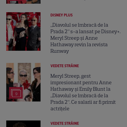
DISNEY PLUS
„Diavolul se îmbracă de la
Prada 2” s-a lansat pe Disney+.
Meryl Streep și Anne
Hathaway revin la revista
Runway
VEDETE STRĂINE
Meryl Streep, gest
impresionant pentru Anne
Hathaway și Emily Blunt la
9
„Diavolul se îmbracă de la
Prada 2”. Ce salarii ar fi primit
actrițele
VEDETE STRĂINE