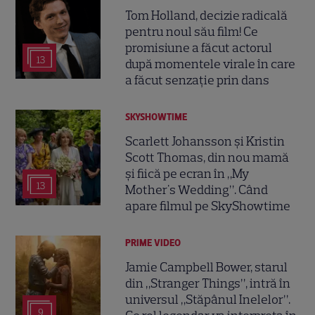
Tom Holland, decizie radicală
pentru noul său film! Ce
promisiune a făcut actorul
13
după momentele virale în care
a făcut senzație prin dans
SKYSHOWTIME
Scarlett Johansson și Kristin
Scott Thomas, din nou mamă
și fiică pe ecran în „My
13
Mother's Wedding”. Când
apare filmul pe SkyShowtime
PRIME VIDEO
Jamie Campbell Bower, starul
din „Stranger Things”, intră în
universul „Stăpânul Inelelor”.
9