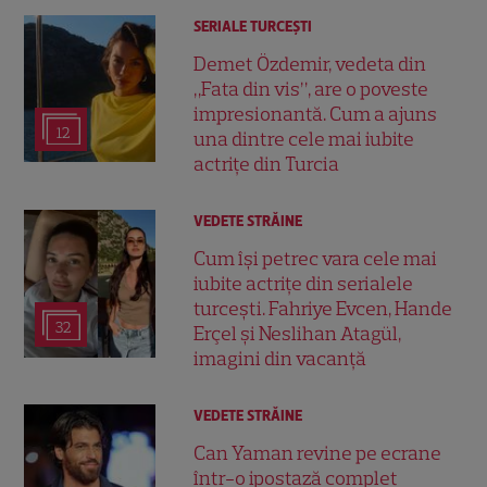
SERIALE TURCEŞTI
Demet Özdemir, vedeta din
„Fata din vis”, are o poveste
impresionantă. Cum a ajuns
12
una dintre cele mai iubite
actrițe din Turcia
VEDETE STRĂINE
Cum își petrec vara cele mai
iubite actrițe din serialele
turcești. Fahriye Evcen, Hande
32
Erçel și Neslihan Atagül,
imagini din vacanță
VEDETE STRĂINE
Can Yaman revine pe ecrane
într-o ipostază complet