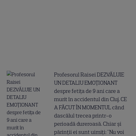
Profesorul Raisei DEZVĂLUIE
UN DETALIU EMOȚIONANT
despre fetița de 9 ani care a
murit în accidentul din Cluj. CE
A FĂCUT ÎN MOMENTUL când
dascălul trecea printr-o
perioadă dureroasă. Chiar și
părinții ei sunt uimiți: "Nu voi