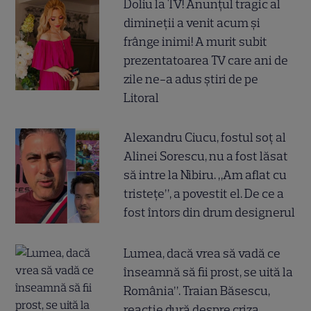
Doliu la TV! Anunțul tragic al
dimineții a venit acum și
frânge inimi! A murit subit
prezentatoarea TV care ani de
zile ne-a adus știri de pe
Litoral
Alexandru Ciucu, fostul soț al
Alinei Sorescu, nu a fost lăsat
să intre la Nibiru. „Am aflat cu
tristețe”, a povestit el. De ce a
fost întors din drum designerul
Lumea, dacă vrea să vadă ce
înseamnă să fii prost, se uită la
România”. Traian Băsescu,
reacție dură despre criza