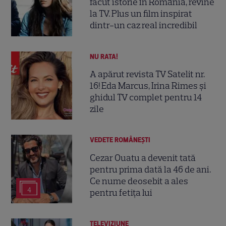
făcut istorie în România, revine
la TV. Plus un film inspirat
dintr-un caz real incredibil
NU RATA!
A apărut revista TV Satelit nr.
16! Eda Marcus, Irina Rimes și
ghidul TV complet pentru 14
zile
VEDETE ROMÂNEŞTI
Cezar Ouatu a devenit tată
pentru prima dată la 46 de ani.
Ce nume deosebit a ales
4
pentru fetița lui
TELEVIZIUNE