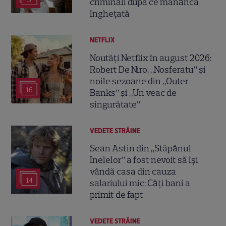
criminali după ce mănâncă
înghețată
NETFLIX
Noutăți Netflix în august 2026:
Robert De Niro, „Nosferatu” și
noile sezoane din „Outer
16
Banks” și „Un veac de
singurătate”
VEDETE STRĂINE
Sean Astin din „Stăpânul
Inelelor” a fost nevoit să își
vândă casa din cauza
14
salariului mic: Câți bani a
primit de fapt
VEDETE STRĂINE