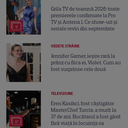
Grila TV de toamnă 2026: toate
premierele confirmate la Pro
TV și Antena 1. Ce show-uri și
9
seriale revin din septembrie
VEDETE STRĂINE
Jennifer Garner, ieșire rară la
prânz cu fiica ei, Violet. Cum au
fost surprinse cele două
TELEVIZIUNE
Eren Kasikci, fost câștigător
MasterChef Turcia, a murit la
37 de ani. Bucătarul a fost găsit
17
fără viață în locuința sa