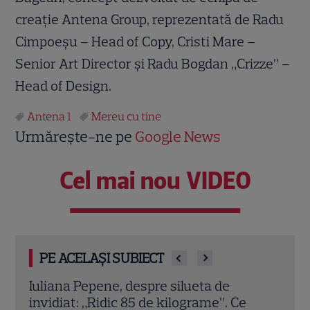
creație Antena Group, reprezentată de Radu
Cimpoeșu – Head of Copy, Cristi Mare –
Senior Art Director și Radu Bogdan „Crizze” –
Head of Design.
Antena 1
Mereu cu tine
Urmărește-ne pe
Google News
Cel mai nou VIDEO
PE ACELAȘI SUBIECT
Oana Monea, dezvăluiri despre „Insula
Gril
Iubirii: Reuniuni”. Ce spune despre foștii
prem