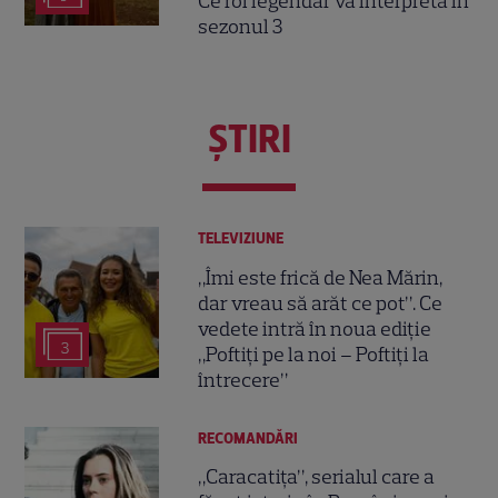
Ce rol legendar va interpreta în
sezonul 3
ŞTIRI
TELEVIZIUNE
„Îmi este frică de Nea Mărin,
dar vreau să arăt ce pot”. Ce
vedete intră în noua ediție
3
„Poftiți pe la noi – Poftiți la
întrecere”
RECOMANDĂRI
„Caracatița”, serialul care a