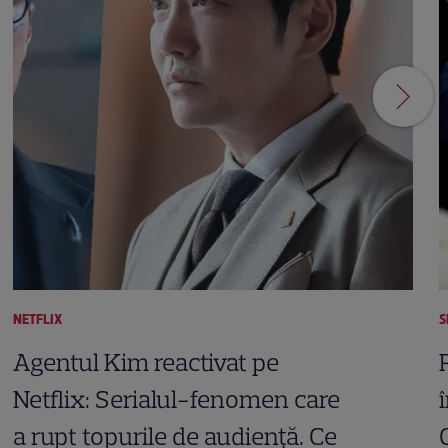
NETFLIX
S
Agentul Kim reactivat pe
Netflix: Serialul-fenomen care
a rupt topurile de audiență. Ce