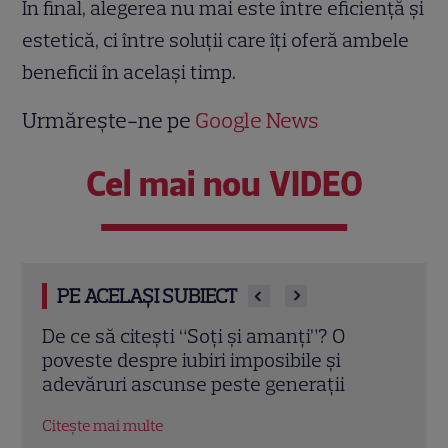
În final, alegerea nu mai este între eficiență și
estetică, ci între soluții care îți oferă ambele
beneficii în același timp.
Urmărește-ne pe
Google News
Cel mai nou VIDEO
PE ACELAȘI SUBIECT
Oțelul care rezistă generații. De ce tot
De l
mai mulți antreprenori aleg structura
sing
metalică în locul betonului?
cump
Citește mai multe
Citeș