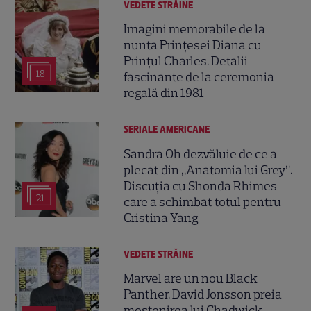
VEDETE STRĂINE
Imagini memorabile de la
nunta Prințesei Diana cu
Prințul Charles. Detalii
18
fascinante de la ceremonia
regală din 1981
SERIALE AMERICANE
Sandra Oh dezvăluie de ce a
plecat din „Anatomia lui Grey”.
Discuția cu Shonda Rhimes
21
care a schimbat totul pentru
Cristina Yang
VEDETE STRĂINE
Marvel are un nou Black
Panther. David Jonsson preia
moștenirea lui Chadwick