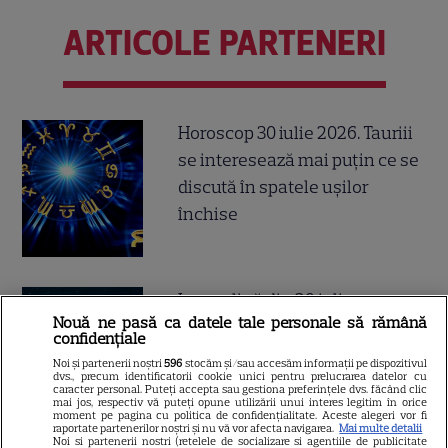
ARTICOLE PARTENERI
Horoscop 30 iulie 2026. Tauriii
se interesează mai puțin ce se
discută în spatele ușilor
închise
Luna plină din 29 iulie
Nouă ne pasă ca datele tale personale să rămână
deschide un nou capitol. Este
confidențiale
momentul astral care îți poate
Noi și partenerii noștri
596
stocăm și/sau accesăm informații pe dispozitivul
dvs., precum identificatorii cookie unici pentru prelucrarea datelor cu
schimba direcția vieții
caracter personal. Puteți accepta sau gestiona preferințele dvs. făcând clic
mai jos, respectiv vă puteți opune utilizării unui interes legitim în orice
moment pe pagina cu politica de confidențialitate. Aceste alegeri vor fi
raportate partenerilor noștri și nu vă vor afecta navigarea.
Mai multe detalii
Noi si partenerii nostri (retelele de socializare si agentiile de publicitate