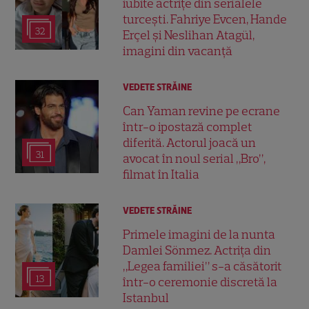
iubite actrițe din serialele
turcești. Fahriye Evcen, Hande
32
Erçel și Neslihan Atagül,
imagini din vacanță
VEDETE STRĂINE
Can Yaman revine pe ecrane
într-o ipostază complet
diferită. Actorul joacă un
31
avocat în noul serial „Bro”,
filmat în Italia
VEDETE STRĂINE
Primele imagini de la nunta
Damlei Sönmez. Actrița din
„Legea familiei” s-a căsătorit
13
într-o ceremonie discretă la
Istanbul