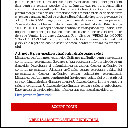
partenere, precum si furnizorii nostri de servicii de date analitice) prelucram
Ploaia de meteori Delta
date pentru a permite website-ului sa functioneze, pentru a personaliza
continutul si anunturile publicitare afisate in functie de interesele si/sau
Aquaride 2026: când o poți
profilul dvs., pentru a va oferi functionalitati aferente retelelor de socializare
si pentru a analiza traficul pe website. Beneficiati de drepturile prevazute de
vedea cel mai bine
art. 15-22 din GDPR in legatura cu prelucrarea datelor cu caracter personal.
Aceste drepturi pot fi exercitate prin modalitatea indicata
aici
. Prin click pe
“ACCEPT TOATE”, acceptati folosirea tuturor Tehnologiilor de tip Cookie, care
implica inclusiv acceptul dvs. cu privire la stocarea/accesarea informatiilor
de catre Vendor-ii cu care colaboram. Prin click pe “VREAU SA MODIFIC
SETARILE INDIVIDUAL” puteti schimba preferintele in mod individual, mai
putin cele legate de cookie strict necesare pentru functionarea website-
ului.
Câte calorii are pepenele roșu
Atât noi, cât și partenerii noștri prelucrăm datele pentru a oferi:
Măsurarea performanței reclamelor. Utilizarea profilurilor pentru selectarea
– beneficii și contraindicații
conținutului personalizat. Stocarea și/sau accesarea informațiilor de pe un
dispozitiv. Dezvoltarea și îmbunătățirea serviciilor. Crearea profilurilor de
conținut personalizat. Utilizarea profilurilor pentru selectarea publicității
personalizate. Crearea profilurilor pentru publicitate personalizată.
Măsurarea performanței conținutului. Înțelegerea publicului prin statistici
sau combinații de date din surse diferite. Utilizarea datelor limitate pentru a
selecta conținutul. Utilizarea de date limitate pentru a selecta publicitatea.
Date precise de geolocație și identificarea prin scanarea dispozitivului.
Listă parteneri (furnizori)
ACCEPT TOATE
ALTE ARTICOLE
VREAU SA MODIFIC SETARILE INDIVIDUAL
INTERESANTE