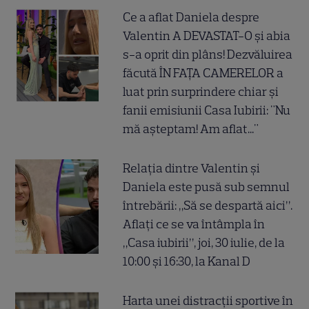
Ce a aflat Daniela despre
Valentin A DEVASTAT-O și abia
s-a oprit din plâns! Dezvăluirea
făcută ÎN FAȚA CAMERELOR a
luat prin surprindere chiar și
fanii emisiunii Casa Iubirii: "Nu
mă așteptam! Am aflat..."
Relația dintre Valentin și
Daniela este pusă sub semnul
întrebării: „Să se despartă aici”.
Aflați ce se va întâmpla în
„Casa iubirii”, joi, 30 iulie, de la
10:00 și 16:30, la Kanal D
Harta unei distracții sportive în