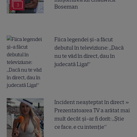
3
Boseman
Fiica legendei și-a făcut
debutul în televiziune: „Dacă
nu te văd în direct, dau în
judecată Liga!”
Incident neașteptat în direct »
Prezentatoarea TV a arătat mai
mult decât și-ar fi dorit: „Știe
ce face, e cu intenție”