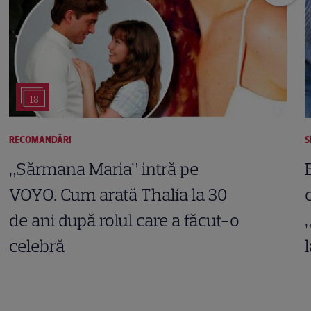
18
RECOMANDĂRI
S
„Sărmana Maria” intră pe
VOYO. Cum arată Thalía la 30
de ani după rolul care a făcut-o
celebră