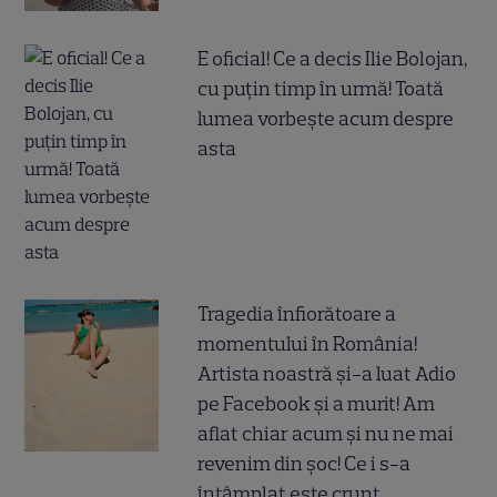
E oficial! Ce a decis Ilie Bolojan,
cu puțin timp în urmă! Toată
lumea vorbește acum despre
asta
Tragedia înfiorătoare a
momentului în România!
Artista noastră și-a luat Adio
pe Facebook și a murit! Am
aflat chiar acum și nu ne mai
revenim din șoc! Ce i s-a
întâmplat este crunt