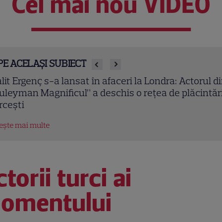
Cel mai nou VIDEO
PE ACELAȘI SUBIECT
lit Ergenç s-a lansat în afaceri la Londra: Actorul d
uleyman Magnificul” a deschis o rețea de plăcintări
rcești
tește mai multe
torii turci ai
omentului