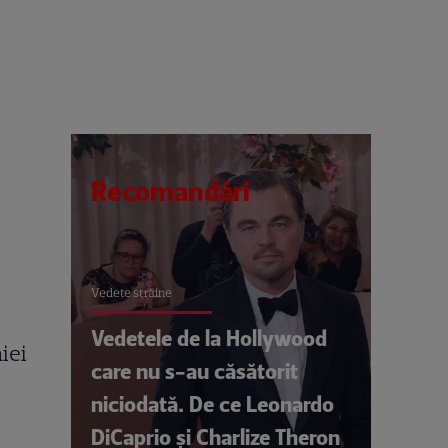
Recomandări
Vedete străine
Vedetele de la Hollywood
iei
care nu s-au căsătorit
niciodată. De ce Leonardo
DiCaprio și Charlize Theron