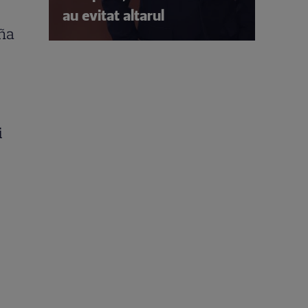
au evitat altarul
oña
i