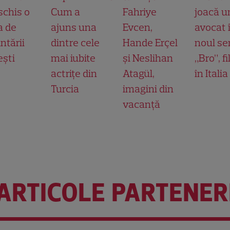
schis o
Cum a
Fahriye
joacă u
a de
ajuns una
Evcen,
avocat 
ntării
dintre cele
Hande Erçel
noul ser
ești
mai iubite
și Neslihan
„Bro”, f
actrițe din
Atagül,
în Italia
Turcia
imagini din
vacanță
ARTICOLE PARTENER