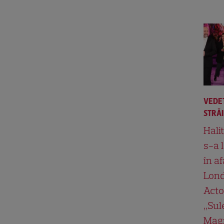
VEDE
STRĂ
Hali
s-a 
în af
Lond
Acto
„Su
Magn