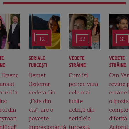
12
32
31
TE
SERIALE
VEDETE
VEDETE
INE
TURCEŞTI
STRĂINE
STRĂINE
t Ergenç
Demet
Cum își
Can Ya
lansat
Özdemir,
petrec vara
revine 
aceri la
vedeta din
cele mai
ecrane 
ra:
„Fata din
iubite
o ipost
rul din
vis”, are o
actrițe din
comple
leyman
poveste
serialele
diferită.
ificul”
impresionantă.
turcești.
Actorul