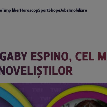
te
Timp liber
Horoscop
Sport
Shop
eJobs
Imobiliare
 GABY ESPINO, CEL 
NOVELIŞTILOR