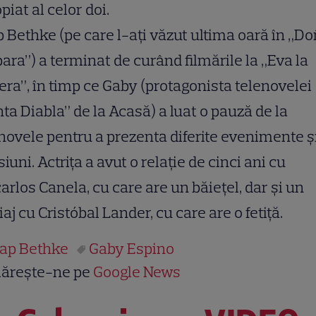
piat al celor doi.
 Bethke (pe care l-aţi văzut ultima oară în „D
ara”) a terminat de curând filmările la „Eva la
lera”, în timp ce Gaby (protagonista telenovelei
ta Diabla” de la Acasă) a luat o pauză de la
novele pentru a prezenta diferite evenimente ş
iuni. Actriţa a avut o relaţie de cinci ani cu
arlos Canela, cu care are un băieţel, dar şi un
aj cu Cristóbal Lander, cu care are o fetiţă.
ap Bethke
Gaby Espino
ărește-ne pe
Google News