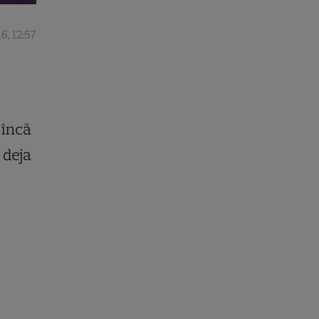
6, 12:57
e
 încă
 deja