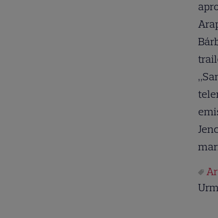
apro
Arap
Bárb
trai
„San
tele
emis
Jenc
mari
Ar
Urm