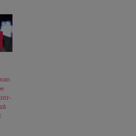
man
pe
într-
ază
t