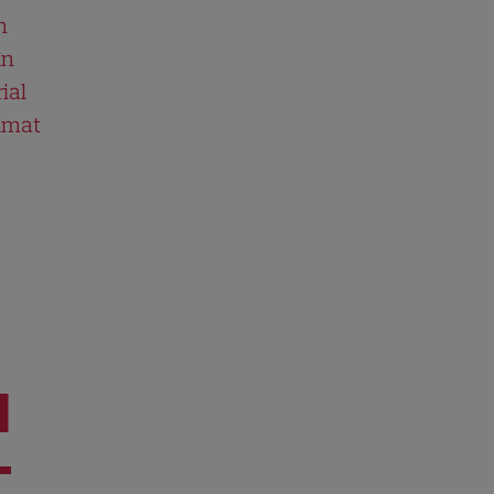
n
în
ial
ilmat
I