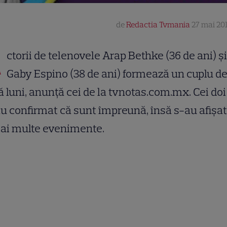
de
Redactia Tvmania
27 mai 201
A
ctorii de telenovele Arap Bethke (36 de ani) şi
Gaby Espino (38 de ani) formează un cuplu d
 luni, anunţă cei de la tvnotas.com.mx. Cei doi
u confirmat că sunt împreună, însă s-au afişat
mai multe evenimente.