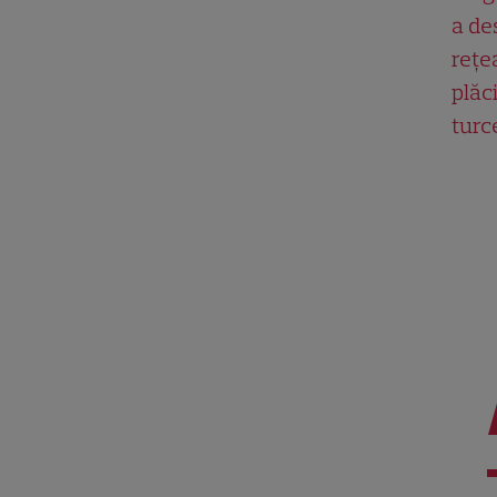
a de
rețe
plăci
turc