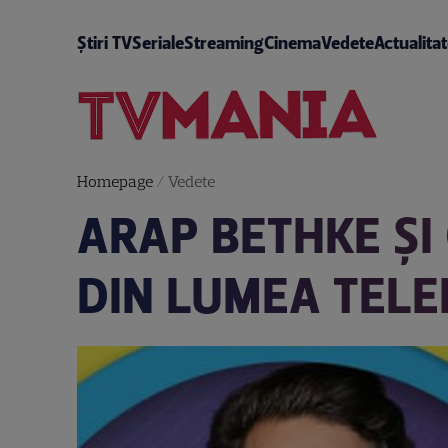
Știri TV
Seriale
Streaming
Cinema
Vedete
Actualita
Homepage
/
Vedete
ARAP BETHKE ŞI
DIN LUMEA TELE