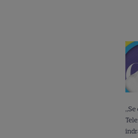
„Se 
Tel
îndr