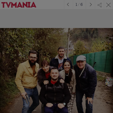
1
/
6