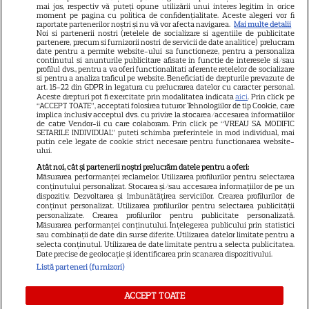
prezentatoarea TV care ani de
mai jos, respectiv vă puteți opune utilizării unui interes legitim în orice
moment pe pagina cu politica de confidențialitate. Aceste alegeri vor fi
zile ne-a adus știri de pe
raportate partenerilor noștri și nu vă vor afecta navigarea.
Mai multe detalii
Noi si partenerii nostri (retelele de socializare si agentiile de publicitate
partenere, precum si furnizorii nostri de servicii de date analitice) prelucram
Litoral
date pentru a permite website-ului sa functioneze, pentru a personaliza
continutul si anunturile publicitare afisate in functie de interesele si/sau
profilul dvs., pentru a va oferi functionalitati aferente retelelor de socializare
si pentru a analiza traficul pe website. Beneficiati de drepturile prevazute de
Jorge, revoltat după ce și-a
art. 15-22 din GDPR in legatura cu prelucrarea datelor cu caracter personal.
Aceste drepturi pot fi exercitate prin modalitatea indicata
aici
. Prin click pe
găsit apartamentul de la mare
“ACCEPT TOATE”, acceptati folosirea tuturor Tehnologiilor de tip Cookie, care
implica inclusiv acceptul dvs. cu privire la stocarea/accesarea informatiilor
devastat. Ce au lăsat în urmă
de catre Vendor-ii cu care colaboram. Prin click pe “VREAU SA MODIFIC
SETARILE INDIVIDUAL” puteti schimba preferintele in mod individual, mai
turiștii este strigător la Cer
putin cele legate de cookie strict necesare pentru functionarea website-
ului.
Atât noi, cât și partenerii noștri prelucrăm datele pentru a oferi:
Măsurarea performanței reclamelor. Utilizarea profilurilor pentru selectarea
conținutului personalizat. Stocarea și/sau accesarea informațiilor de pe un
dispozitiv. Dezvoltarea și îmbunătățirea serviciilor. Crearea profilurilor de
Fiul Deei și al lui Dinu Maxer a
conținut personalizat. Utilizarea profilurilor pentru selectarea publicității
personalizate. Crearea profilurilor pentru publicitate personalizată.
intrat la un liceu de renume
Măsurarea performanței conținutului. Înțelegerea publicului prin statistici
din București. Andreas, admis
sau combinații de date din surse diferite. Utilizarea datelor limitate pentru a
selecta conținutul. Utilizarea de date limitate pentru a selecta publicitatea.
fără meditații, cu note maxime
Date precise de geolocație și identificarea prin scanarea dispozitivului.
Listă parteneri (furnizori)
ACCEPT TOATE