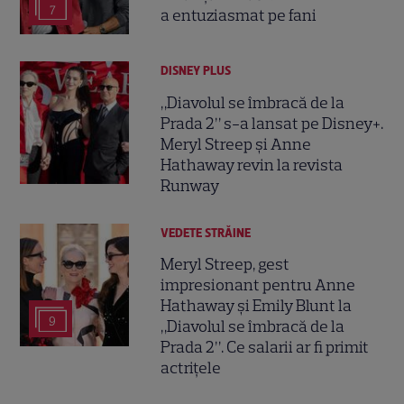
7
a entuziasmat pe fani
DISNEY PLUS
„Diavolul se îmbracă de la
Prada 2” s-a lansat pe Disney+.
Meryl Streep și Anne
Hathaway revin la revista
Runway
VEDETE STRĂINE
Meryl Streep, gest
impresionant pentru Anne
Hathaway și Emily Blunt la
9
„Diavolul se îmbracă de la
Prada 2”. Ce salarii ar fi primit
actrițele