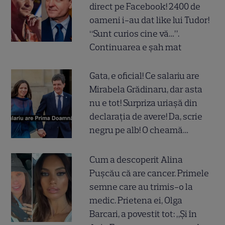
direct pe Facebook! 2400 de
oameni i-au dat like lui Tudor!
“Sunt curios cine vă…”.
Continuarea e șah mat
Gata, e oficial! Ce salariu are
Mirabela Grădinaru, dar asta
nu e tot! Surpriza uriașă din
declarația de avere! Da, scrie
negru pe alb! O cheamă…
Cum a descoperit Alina
Pușcău că are cancer. Primele
semne care au trimis-o la
medic. Prietena ei, Olga
Barcari, a povestit tot: „Și în