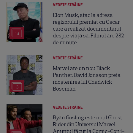
VEDETE STRĂINE
Elon Musk, atac la adresa
regizorului premiat cu Oscar
care a realizat documentarul
14
despre viața sa. Filmul are 232
de minute
VEDETE STRĂINE
Marvel are un nou Black
Panther. David Jonsson preia
moștenirea lui Chadwick
3
Boseman
VEDETE STRĂINE
Ryan Gosling este noul Ghost
Rider din Universul Marvel.
Anunțul făcut la Comic-Con i-