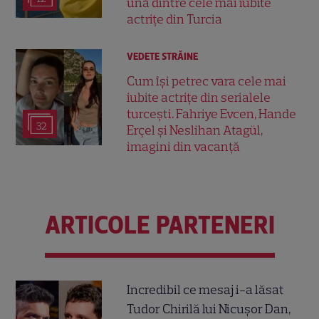
una dintre cele mai iubite
actrițe din Turcia
VEDETE STRĂINE
Cum își petrec vara cele mai
iubite actrițe din serialele
turcești. Fahriye Evcen, Hande
32
Erçel și Neslihan Atagül,
imagini din vacanță
ARTICOLE PARTENERI
Incredibil ce mesaj i-a lăsat
Tudor Chirilă lui Nicușor Dan,