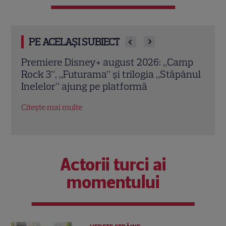
PE ACELAȘI SUBIECT
mp
Premiere de neratat pe Netflix, Disney+
Agen
ânul
și SkyShowtime în august: seriale noi,
Seri
filme de colecție și vedete de top
audi
2
Citește mai multe
Citeș
Actorii turci ai
momentului