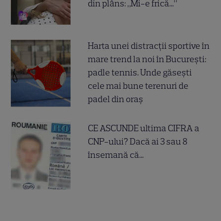
din plâns: „Mi-e frică...”
Harta unei distracții sportive în
mare trend la noi în București:
padle tennis. Unde găsești
cele mai bune terenuri de
padel din oraș
CE ASCUNDE ultima CIFRA a
CNP-ului? Dacă ai 3 sau 8
însemană că...