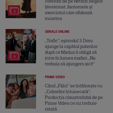
coreean de pe Netflix: Regele
blestemat, fantomele și
5
exorcistul care sfidează
moartea
SERIALE ONLINE
„Trafic”, episodul 3. Doru
ajunge la capătul puterilor
după ce Marius îi obligă să
6
intre în lumea mafiei: „Nu
trebuia să ajungem aici!”
PRIME VIDEO
Când „Fălci” se întâlnește cu
„Coborâre întunecată”:
Producția claustrofobă de pe
Prime Video ce nu trebuie
ratată