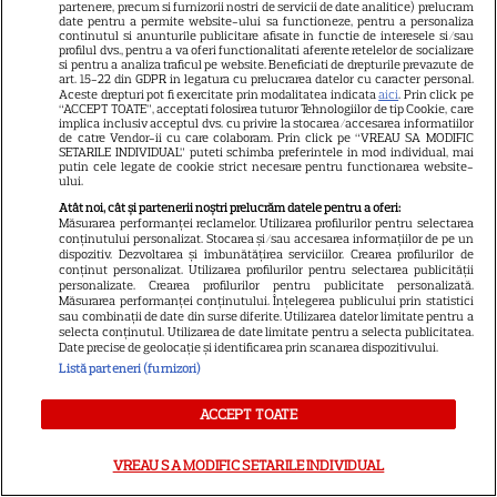
partenere, precum si furnizorii nostri de servicii de date analitice) prelucram
tragediile. Cum au rămas
date pentru a permite website-ului sa functioneze, pentru a personaliza
13
împreună după 25 de ani de
continutul si anunturile publicitare afisate in functie de interesele si/sau
profilul dvs., pentru a va oferi functionalitati aferente retelelor de socializare
căsnicie
si pentru a analiza traficul pe website. Beneficiati de drepturile prevazute de
art. 15-22 din GDPR in legatura cu prelucrarea datelor cu caracter personal.
Aceste drepturi pot fi exercitate prin modalitatea indicata
aici
. Prin click pe
“ACCEPT TOATE”, acceptati folosirea tuturor Tehnologiilor de tip Cookie, care
VEDETE ROMÂNEŞTI
implica inclusiv acceptul dvs. cu privire la stocarea/accesarea informatiilor
de catre Vendor-ii cu care colaboram. Prin click pe “VREAU SA MODIFIC
SETARILE INDIVIDUAL” puteti schimba preferintele in mod individual, mai
Jurații „Chefi la cuțite” revin la
putin cele legate de cookie strict necesare pentru functionarea website-
ului.
Summer Well 2026. Unde îi pot
Atât noi, cât și partenerii noștri prelucrăm datele pentru a oferi:
întâlni fanii show-ului culinar
Măsurarea performanței reclamelor. Utilizarea profilurilor pentru selectarea
8
conținutului personalizat. Stocarea și/sau accesarea informațiilor de pe un
dispozitiv. Dezvoltarea și îmbunătățirea serviciilor. Crearea profilurilor de
conținut personalizat. Utilizarea profilurilor pentru selectarea publicității
personalizate. Crearea profilurilor pentru publicitate personalizată.
Măsurarea performanței conținutului. Înțelegerea publicului prin statistici
VEDETE ROMÂNEŞTI
sau combinații de date din surse diferite. Utilizarea datelor limitate pentru a
selecta conținutul. Utilizarea de date limitate pentru a selecta publicitatea.
Mona Nicolici, declarație de
Date precise de geolocație și identificarea prin scanarea dispozitivului.
dragoste pentru soțul ei, chef
Listă parteneri (furnizori)
Cezar Munteanu, la 53 de ani:
ACCEPT TOATE
3
„Ești stâlpul, gluma, liniștea și
aventura mea”
VREAU SA MODIFIC SETARILE INDIVIDUAL