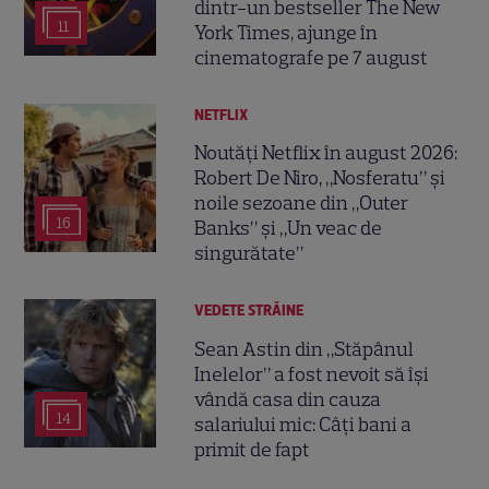
dintr-un bestseller The New
11
York Times, ajunge în
cinematografe pe 7 august
NETFLIX
Noutăți Netflix în august 2026:
Robert De Niro, „Nosferatu” și
noile sezoane din „Outer
16
Banks” și „Un veac de
singurătate”
VEDETE STRĂINE
Sean Astin din „Stăpânul
Inelelor” a fost nevoit să își
vândă casa din cauza
14
salariului mic: Câți bani a
primit de fapt