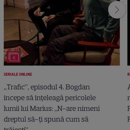
6
SERIALE ONLINE
R
„Trafic”, episodul 4. Bogdan
începe să înțeleagă pericolele
lumii lui Marius: „N-are nimeni
dreptul să-ți spună cum să
trăiești”