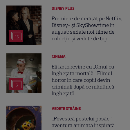
DISNEY PLUS
Premiere de neratat pe Netflix,
Disney+ și SkyShowtime în
august: seriale noi, filme de
15
colecție și vedete de top
CINEMA
Eli Roth revine cu „Omul cu
înghețata mortală”. Filmul
horror în care copiii devin
5
criminali după ce mănâncă
înghețată
VEDETE STRĂINE
„Povestea peștelui posac”,
aventura animată inspirată