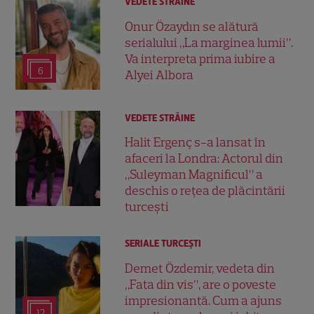
VEDETE STRĂINE
Onur Özaydın se alătură
serialului „La marginea lumii”.
Va interpreta prima iubire a
6
Alyei Albora
VEDETE STRĂINE
Halit Ergenç s-a lansat în
afaceri la Londra: Actorul din
„Suleyman Magnificul” a
deschis o rețea de plăcintării
turcești
SERIALE TURCEŞTI
Demet Özdemir, vedeta din
„Fata din vis”, are o poveste
impresionantă. Cum a ajuns
12