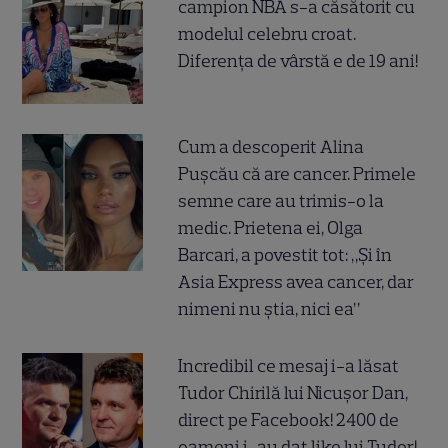
campion NBA s-a căsătorit cu
modelul celebru croat.
Diferența de vârstă e de 19 ani!
Cum a descoperit Alina
Pușcău că are cancer. Primele
semne care au trimis-o la
medic. Prietena ei, Olga
Barcari, a povestit tot: „Și în
Asia Express avea cancer, dar
nimeni nu știa, nici ea”
Incredibil ce mesaj i-a lăsat
Tudor Chirilă lui Nicușor Dan,
direct pe Facebook! 2400 de
oameni i-au dat like lui Tudor!