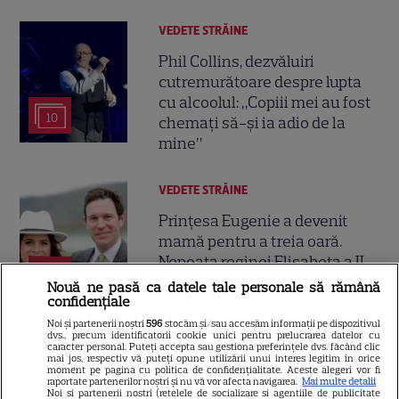
VEDETE STRĂINE
Phil Collins, dezvăluiri
cutremurătoare despre lupta
cu alcoolul: „Copiii mei au fost
10
chemați să-și ia adio de la
mine”
VEDETE STRĂINE
Prințesa Eugenie a devenit
mamă pentru a treia oară.
Nepoata reginei Elisabeta a II-
12
a a născut o fetiță în Portugalia
Nouă ne pasă ca datele tale personale să rămână
confidențiale
Noi și partenerii noștri
596
stocăm și/sau accesăm informații pe dispozitivul
dvs., precum identificatorii cookie unici pentru prelucrarea datelor cu
VEDETE STRĂINE
caracter personal. Puteți accepta sau gestiona preferințele dvs. făcând clic
mai jos, respectiv vă puteți opune utilizării unui interes legitim în orice
Pierce Brosnan și Keely Shaye
moment pe pagina cu politica de confidențialitate. Aceste alegeri vor fi
raportate partenerilor noștri și nu vă vor afecta navigarea.
Mai multe detalii
Smith, iubirea care a învins
Noi si partenerii nostri (retelele de socializare si agentiile de publicitate