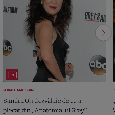
21
SERIALE AMERICANE
R
Sandra Oh dezvăluie de ce a
plecat din „Anatomia lui Grey”.