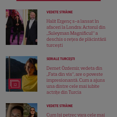
VEDETE STRĂINE
Halit Ergenç s-a lansat în
afaceri la Londra: Actorul din
„Suleyman Magnificul” a
deschis o rețea de plăcintării
turcești
SERIALE TURCEŞTI
Demet Özdemir, vedeta din
„Fata din vis”, are o poveste
impresionantă. Cum a ajuns
12
una dintre cele mai iubite
actrițe din Turcia
VEDETE STRĂINE
Cum își petrec vara cele mai