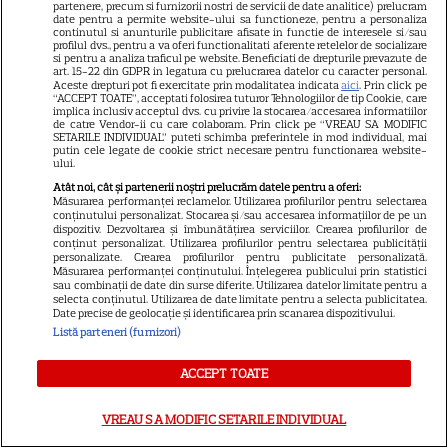
partenere, precum si furnizorii nostri de servicii de date analitice) prelucram
date pentru a permite website-ului sa functioneze, pentru a personaliza
continutul si anunturile publicitare afisate in functie de interesele si/sau
SKYSHOWTIME
profilul dvs., pentru a va oferi functionalitati aferente retelelor de socializare
si pentru a analiza traficul pe website. Beneficiati de drepturile prevazute de
art. 15-22 din GDPR in legatura cu prelucrarea datelor cu caracter personal.
Scarlett Johansson și Kristin
Aceste drepturi pot fi exercitate prin modalitatea indicata
aici
. Prin click pe
Scott Thomas, din nou mamă
“ACCEPT TOATE”, acceptati folosirea tuturor Tehnologiilor de tip Cookie, care
implica inclusiv acceptul dvs. cu privire la stocarea/accesarea informatiilor
și fiică pe ecran în „My
de catre Vendor-ii cu care colaboram. Prin click pe “VREAU SA MODIFIC
SETARILE INDIVIDUAL” puteti schimba preferintele in mod individual, mai
13
Mother's Wedding”. Când
putin cele legate de cookie strict necesare pentru functionarea website-
ului.
apare filmul pe SkyShowtime
Atât noi, cât și partenerii noștri prelucrăm datele pentru a oferi:
Măsurarea performanței reclamelor. Utilizarea profilurilor pentru selectarea
conținutului personalizat. Stocarea și/sau accesarea informațiilor de pe un
PRIME VIDEO
dispozitiv. Dezvoltarea și îmbunătățirea serviciilor. Crearea profilurilor de
conținut personalizat. Utilizarea profilurilor pentru selectarea publicității
Jamie Campbell Bower, starul
personalizate. Crearea profilurilor pentru publicitate personalizată.
Măsurarea performanței conținutului. Înțelegerea publicului prin statistici
din „Stranger Things”, intră în
sau combinații de date din surse diferite. Utilizarea datelor limitate pentru a
selecta conținutul. Utilizarea de date limitate pentru a selecta publicitatea.
universul „Stăpânul Inelelor”.
Date precise de geolocație și identificarea prin scanarea dispozitivului.
9
Ce rol legendar va interpreta în
Listă parteneri (furnizori)
sezonul 3
ACCEPT TOATE
NETFLIX
VREAU SA MODIFIC SETARILE INDIVIDUAL
„Palatul de Est”, noul fenomen