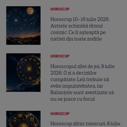
HOROSCOP
Horoscop 10–16 iulie 2026.
Astrele schimbă ritmul
cosmic. Ce îi așteaptă pe
nativii din toate zodiile
HOROSCOP
Horoscopul zilei de joi, 9 iulie
2026. O zi a deciziilor
cumpătate: Leii trebuie să
evite impulsivitatea, iar
Balanțele sunt avertizate să
nu se joace cu focul
HOROSCOP
Horoscop zilnic miercuri, 8 iulie