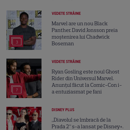
VEDETE STRĂINE
Marvel are un nou Black
Panther. David Jonsson preia
moștenirea lui Chadwick
3
Boseman
VEDETE STRĂINE
Ryan Gosling este noul Ghost
Rider din Universul Marvel.
Anunțul făcut la Comic-Con i-
7
a entuziasmat pe fani
DISNEY PLUS
„Diavolul se îmbracă de la
Prada 2” s-a lansat pe Disney+.