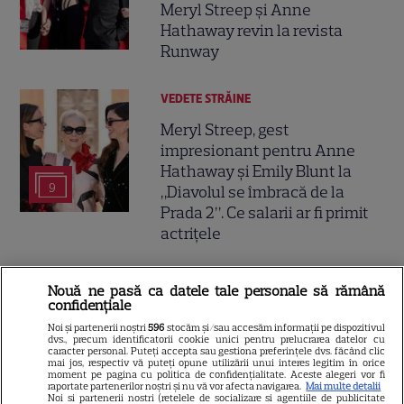
Meryl Streep și Anne
Hathaway revin la revista
Runway
VEDETE STRĂINE
Meryl Streep, gest
impresionant pentru Anne
Hathaway și Emily Blunt la
9
„Diavolul se îmbracă de la
Prada 2”. Ce salarii ar fi primit
actrițele
VEDETE STRĂINE
Nouă ne pasă ca datele tale personale să rămână
confidențiale
Tom Holland, decizie radicală
Noi și partenerii noștri
596
stocăm și/sau accesăm informații pe dispozitivul
pentru noul său film! Ce
dvs., precum identificatorii cookie unici pentru prelucrarea datelor cu
promisiune a făcut actorul
caracter personal. Puteți accepta sau gestiona preferințele dvs. făcând clic
mai jos, respectiv vă puteți opune utilizării unui interes legitim în orice
13
după momentele virale în care
moment pe pagina cu politica de confidențialitate. Aceste alegeri vor fi
raportate partenerilor noștri și nu vă vor afecta navigarea.
Mai multe detalii
a făcut senzație prin dans
Noi si partenerii nostri (retelele de socializare si agentiile de publicitate