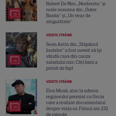
Robert De Niro, „Nosferatu” și
noile sezoane din „Outer
16
Banks” și „Un veac de
singurătate”
VEDETE STRĂINE
Sean Astin din „Stăpânul
Inelelor” a fost nevoit să își
vândă casa din cauza
14
salariului mic: Câți bani a
primit de fapt
VEDETE STRĂINE
Elon Musk, atac la adresa
regizorului premiat cu Oscar
care a realizat documentarul
14
despre viața sa. Filmul are 232
de minute