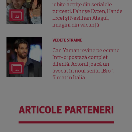
iubite actrițe din serialele
turcești. Fahriye Evcen, Hande
32
Erçel și Neslihan Atagül,
imagini din vacanță
VEDETE STRĂINE
Can Yaman revine pe ecrane
într-o ipostază complet
diferită. Actorul joacă un
31
avocat în noul serial „Bro”,
filmat în Italia
ARTICOLE PARTENERI