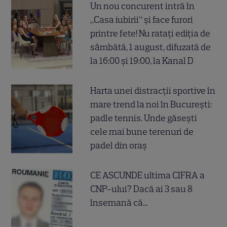
Un nou concurent intră în
„Casa iubirii” și face furori
printre fete! Nu ratați ediția de
sâmbătă, 1 august, difuzată de
la 16:00 și 19:00, la Kanal D
Harta unei distracții sportive în
mare trend la noi în București:
padle tennis. Unde găsești
cele mai bune terenuri de
padel din oraș
CE ASCUNDE ultima CIFRA a
CNP-ului? Dacă ai 3 sau 8
însemană că...