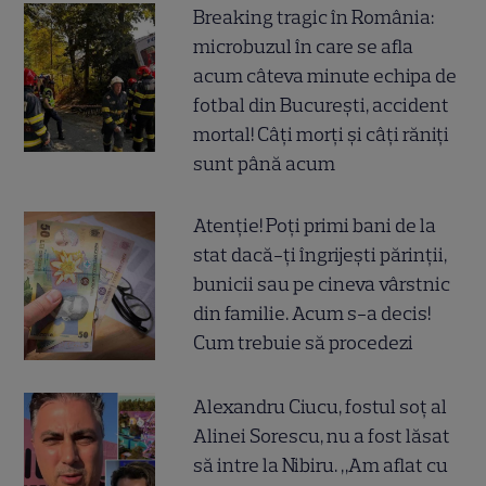
Breaking tragic în România:
microbuzul în care se afla
acum câteva minute echipa de
fotbal din București, accident
mortal! Câți morți și câți răniți
sunt până acum
Atenție! Poți primi bani de la
stat dacă-ți îngrijești părinții,
bunicii sau pe cineva vârstnic
din familie. Acum s-a decis!
Cum trebuie să procedezi
Alexandru Ciucu, fostul soț al
Alinei Sorescu, nu a fost lăsat
să intre la Nibiru. „Am aflat cu