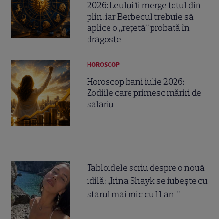
2026: Leului îi merge totul din
plin, iar Berbecul trebuie să
aplice o „rețetă” probată în
dragoste
HOROSCOP
Horoscop bani iulie 2026:
Zodiile care primesc măriri de
salariu
Tabloidele scriu despre o nouă
idilă: „Irina Shayk se iubește cu
starul mai mic cu 11 ani”