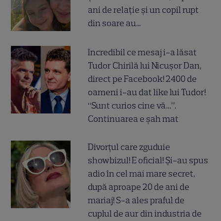
ani de relație și un copil rupt
din soare au...
Incredibil ce mesaj i-a lăsat
Tudor Chirilă lui Nicușor Dan,
direct pe Facebook! 2400 de
oameni i-au dat like lui Tudor!
“Sunt curios cine vă…”.
Continuarea e șah mat
Divorțul care zguduie
showbizul! E oficial! Și-au spus
adio în cel mai mare secret,
după aproape 20 de ani de
mariaj! S-a ales praful de
cuplul de aur din industria de