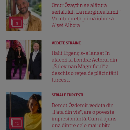
Onur Özaydın se alătură
serialului „La marginea lumii”.
Va interpreta prima iubire a
6
Alyei Albora
VEDETE STRĂINE
Halit Ergenç s-a lansat în
afaceri la Londra: Actorul din
„Suleyman Magnificul” a
deschis o rețea de plăcintării
turcești
SERIALE TURCEŞTI
Demet Özdemir, vedeta din
„Fata din vis”, are o poveste
impresionantă. Cum a ajuns
12
una dintre cele mai iubite