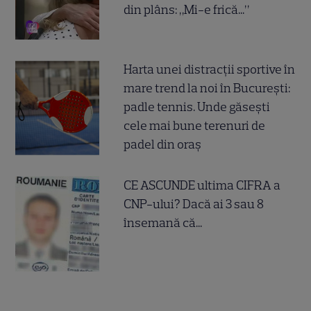
din plâns: „Mi-e frică...”
Harta unei distracții sportive în
mare trend la noi în București:
padle tennis. Unde găsești
cele mai bune terenuri de
padel din oraș
CE ASCUNDE ultima CIFRA a
CNP-ului? Dacă ai 3 sau 8
însemană că...