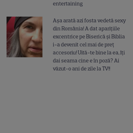
entertaining
Așa arată azi fosta vedetă sexy
din România! A dat aparițiile
excentrice pe Biserică și Biblia
i-a devenit cel mai de preț
accesoriu! Uită-te bine la ea, îți
dai seama cine e în poză? Ai
văzut-o ani de zile la TV!!