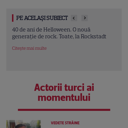
PE ACELAȘI SUBIECT
3 metode să obții un zâmbet de vedetă
Saba
dt
Rock
Citește mai multe
Citeș
Actorii turci ai
momentului
VEDETE STRĂINE