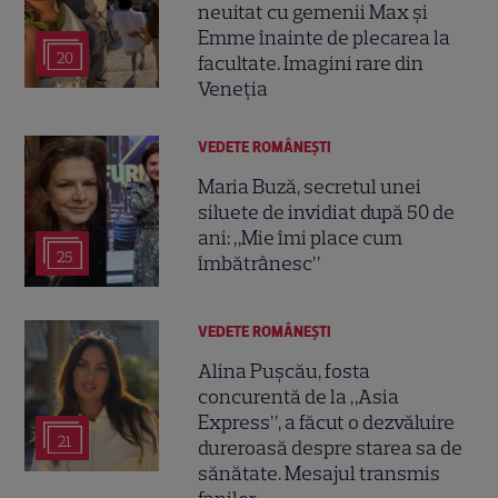
neuitat cu gemenii Max și
Emme înainte de plecarea la
20
facultate. Imagini rare din
Veneția
VEDETE ROMÂNEŞTI
Maria Buză, secretul unei
siluete de invidiat după 50 de
ani: „Mie îmi place cum
25
îmbătrânesc”
VEDETE ROMÂNEŞTI
Alina Pușcău, fosta
concurentă de la „Asia
Express”, a făcut o dezvăluire
21
dureroasă despre starea sa de
sănătate. Mesajul transmis