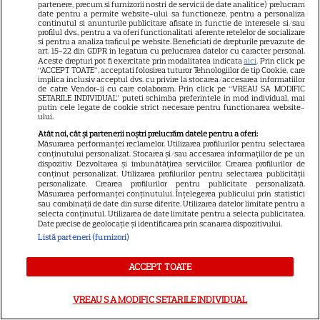
partenere, precum si furnizorii nostri de servicii de date analitice) prelucram
trăiești”
date pentru a permite website-ului sa functioneze, pentru a personaliza
continutul si anunturile publicitare afisate in functie de interesele si/sau
profilul dvs., pentru a va oferi functionalitati aferente retelelor de socializare
si pentru a analiza traficul pe website. Beneficiati de drepturile prevazute de
art. 15-22 din GDPR in legatura cu prelucrarea datelor cu caracter personal.
Aceste drepturi pot fi exercitate prin modalitatea indicata
aici
. Prin click pe
“ACCEPT TOATE”, acceptati folosirea tuturor Tehnologiilor de tip Cookie, care
ARTICOLE PARTENERI
implica inclusiv acceptul dvs. cu privire la stocarea/accesarea informatiilor
de catre Vendor-ii cu care colaboram. Prin click pe “VREAU SA MODIFIC
SETARILE INDIVIDUAL” puteti schimba preferintele in mod individual, mai
putin cele legate de cookie strict necesare pentru functionarea website-
ului.
Atât noi, cât și partenerii noștri prelucrăm datele pentru a oferi:
Măsurarea performanței reclamelor. Utilizarea profilurilor pentru selectarea
Horoscop 5 august 2026.
conținutului personalizat. Stocarea și/sau accesarea informațiilor de pe un
Vărsătorii au nevoie de
dispozitiv. Dezvoltarea și îmbunătățirea serviciilor. Crearea profilurilor de
conținut personalizat. Utilizarea profilurilor pentru selectarea publicității
abordări mai creative, mai
personalizate. Crearea profilurilor pentru publicitate personalizată.
Măsurarea performanței conținutului. Înțelegerea publicului prin statistici
relaxate în subiectele legate
sau combinații de date din surse diferite. Utilizarea datelor limitate pentru a
selecta conținutul. Utilizarea de date limitate pentru a selecta publicitatea.
de câștiguri, venituri și
Date precise de geolocație și identificarea prin scanarea dispozitivului.
Listă parteneri (furnizori)
cheltuieli
ACCEPT TOATE
Ce este loud budgeting,
VREAU SA MODIFIC SETARILE INDIVIDUAL
tendința financiară populară la