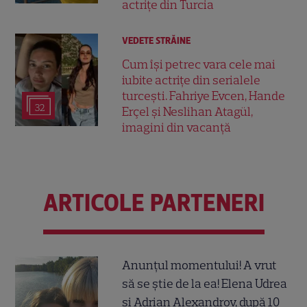
actrițe din Turcia
VEDETE STRĂINE
Cum își petrec vara cele mai
iubite actrițe din serialele
turcești. Fahriye Evcen, Hande
32
Erçel și Neslihan Atagül,
imagini din vacanță
ARTICOLE PARTENERI
Anunțul momentului! A vrut
să se știe de la ea! Elena Udrea
și Adrian Alexandrov, după 10