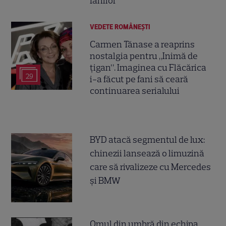
fanilor
VEDETE ROMÂNEŞTI
Carmen Tănase a reaprins
nostalgia pentru „Inimă de
țigan”. Imaginea cu Flăcărica
29
i-a făcut pe fani să ceară
continuarea serialului
BYD atacă segmentul de lux:
chinezii lansează o limuzină
care să rivalizeze cu Mercedes
și BMW
Omul din umbră din echipa