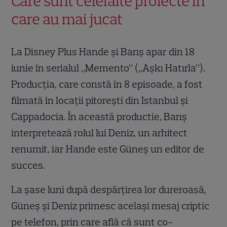
Care sunt celelalte proiecte în
care au mai jucat
La Disney Plus Hande și Barış apar din 18
iunie în serialul „Memento” („Aşkı Hatırla”).
Producția, care constă în 8 episoade, a fost
filmată în locații pitorești din Istanbul și
Cappadocia. În această productie, Barış
interpretează rolul lui Deniz, un arhitect
renumit, iar Hande este Güneș un editor de
succes.
La șase luni după despărțirea lor dureroasă,
Güneș și Deniz primesc același mesaj criptic
pe telefon, prin care află că sunt co-