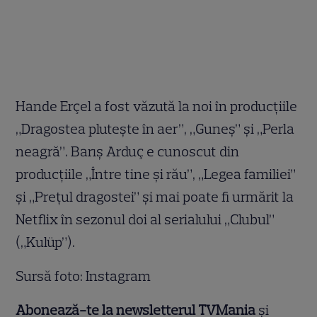
Hande Erçel a fost văzută la noi în producțiile
„Dragostea plutește în aer”, „Guneș” și „Perla
neagră”. Barış Arduç e cunoscut din
producțiile „Între tine și rău”, „Legea familiei”
și „Prețul dragostei” și mai poate fi urmărit la
Netflix în sezonul doi al serialului „Clubul”
(„Kulüp”).
Sursă foto: Instagram
Abonează-te la newsletterul TVMania
și