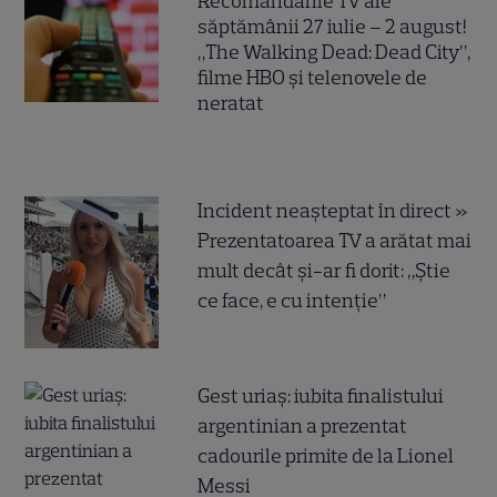
Recomandările TV ale
săptămânii 27 iulie – 2 august!
„The Walking Dead: Dead City”,
filme HBO și telenovele de
neratat
Incident neașteptat în direct »
Prezentatoarea TV a arătat mai
mult decât și-ar fi dorit: „Știe
ce face, e cu intenție”
Gest uriaș: iubita finalistului
argentinian a prezentat
cadourile primite de la Lionel
Messi