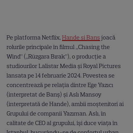
Pe platforma Netflix,
Hande și Barış
joacă
rolurile principale în filmul „Chasing the
Wind” („Rüzgara Bırak”), o producție a
studiourilor Lalistar Media și Royal Pictures
lansata pe 14 februarie 2024. Povestea se
concentrează pe relația dintre Ege Yazıcı
(interpretat de Barış) și Aslı Mansoy
(interpretată de Hande), ambii moștenitori ai
Grupului de companii Yazıman. Aslı, în
calitate de CEO al grupului, își duce viața în
Istanbul, bucurându-se de confortul urban.