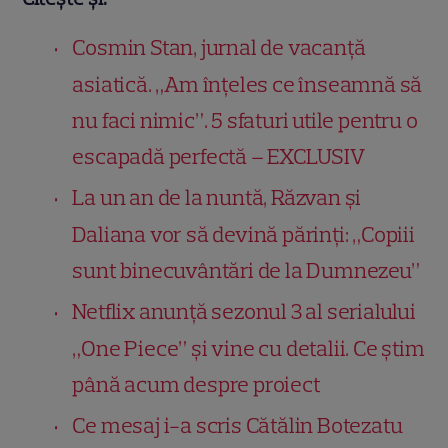
Cosmin Stan, jurnal de vacanță
asiatică. „Am înțeles ce înseamnă să
nu faci nimic”. 5 sfaturi utile pentru o
escapadă perfectă – EXCLUSIV
La un an de la nuntă, Răzvan și
Daliana vor să devină părinți: „Copiii
sunt binecuvântări de la Dumnezeu”
Netflix anunță sezonul 3 al serialului
„One Piece” și vine cu detalii. Ce știm
până acum despre proiect
Ce mesaj i-a scris Cătălin Botezatu