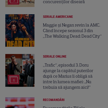
3
concurenților diseară
SERIALE AMERICANE
Maggie și Negan revin la AMC.
Când începe sezonul 3 din
„The Walking Dead: Dead City”
SERIALE ONLINE
„Trafic”, episodul 3. Doru
ajunge la capătul puterilor
după ce Marius îi obligă să
6
intre în lumea mafiei: „Nu
trebuia să ajungem aici!”
RECOMANDĂRI