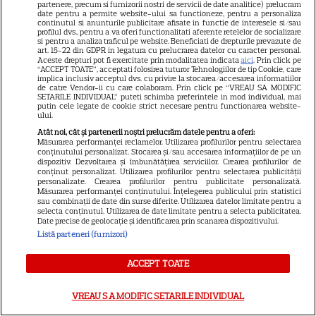
partenere, precum si furnizorii nostri de servicii de date analitice) prelucram
date pentru a permite website-ului sa functioneze, pentru a personaliza
continutul si anunturile publicitare afisate in functie de interesele si/sau
profilul dvs., pentru a va oferi functionalitati aferente retelelor de socializare
si pentru a analiza traficul pe website. Beneficiati de drepturile prevazute de
VEDETE STRĂINE
art. 15-22 din GDPR in legatura cu prelucrarea datelor cu caracter personal.
Aceste drepturi pot fi exercitate prin modalitatea indicata
aici
. Prin click pe
Tom Holland, decizie radicală
“ACCEPT TOATE”, acceptati folosirea tuturor Tehnologiilor de tip Cookie, care
implica inclusiv acceptul dvs. cu privire la stocarea/accesarea informatiilor
pentru noul său film! Ce
de catre Vendor-ii cu care colaboram. Prin click pe “VREAU SA MODIFIC
SETARILE INDIVIDUAL” puteti schimba preferintele in mod individual, mai
promisiune a făcut actorul
putin cele legate de cookie strict necesare pentru functionarea website-
13
ului.
după momentele virale în care
a făcut senzație prin dans
Atât noi, cât și partenerii noștri prelucrăm datele pentru a oferi:
Măsurarea performanței reclamelor. Utilizarea profilurilor pentru selectarea
conținutului personalizat. Stocarea și/sau accesarea informațiilor de pe un
dispozitiv. Dezvoltarea și îmbunătățirea serviciilor. Crearea profilurilor de
SKYSHOWTIME
conținut personalizat. Utilizarea profilurilor pentru selectarea publicității
personalizate. Crearea profilurilor pentru publicitate personalizată.
Măsurarea performanței conținutului. Înțelegerea publicului prin statistici
Scarlett Johansson și Kristin
sau combinații de date din surse diferite. Utilizarea datelor limitate pentru a
Scott Thomas, din nou mamă
selecta conținutul. Utilizarea de date limitate pentru a selecta publicitatea.
Date precise de geolocație și identificarea prin scanarea dispozitivului.
și fiică pe ecran în „My
Listă parteneri (furnizori)
13
Mother's Wedding”. Când
apare filmul pe SkyShowtime
ACCEPT TOATE
VREAU SA MODIFIC SETARILE INDIVIDUAL
PRIME VIDEO