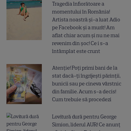
Tragedia înfiorătoare a
momentului în România!
Artista noastră și-a luat Adio
pe Facebook și a murit! Am
aflat chiar acum și nu ne mai
revenim din șoc! Ce i s-a
întâmplat este crunt
Atenție! Poți primi bani de la
stat dacă-ți îngrijești părinții,
bunicii sau pe cineva vârstnic
din familie. Acum s-a decis!
Cum trebuie să procedezi
Lovitură dură pentru George
Simion, liderul AUR! Ce anunț