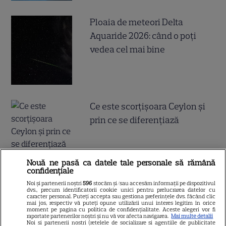
Ploaia de meteori Delta
Aquaride 2026: când o poți
vedea cel mai bine
Ce este scorțișoara Ceylon și
prin ce se diferențiază
Nouă ne pasă ca datele tale personale să rămână
confidențiale
Noi și partenerii noștri
596
stocăm și/sau accesăm informații pe dispozitivul
ALTE ARTICOLE
dvs., precum identificatorii cookie unici pentru prelucrarea datelor cu
caracter personal. Puteți accepta sau gestiona preferințele dvs. făcând clic
mai jos, respectiv vă puteți opune utilizării unui interes legitim în orice
INTERESANTE
moment pe pagina cu politica de confidențialitate. Aceste alegeri vor fi
raportate partenerilor noștri și nu vă vor afecta navigarea.
Mai multe detalii
Noi si partenerii nostri (retelele de socializare si agentiile de publicitate