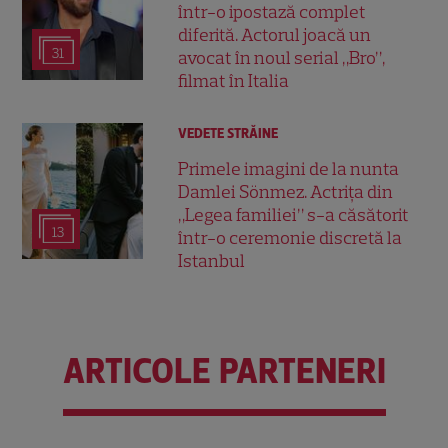
într-o ipostază complet
diferită. Actorul joacă un
31
avocat în noul serial „Bro”,
filmat în Italia
VEDETE STRĂINE
Primele imagini de la nunta
Damlei Sönmez. Actrița din
„Legea familiei” s-a căsătorit
13
într-o ceremonie discretă la
Istanbul
ARTICOLE PARTENERI