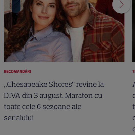
RECOMANDĂRI
T
„Chesapeake Shores” revine la
DIVA din 3 august. Maraton cu
toate cele 6 sezoane ale
serialului