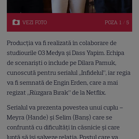
VEZI
FOTO
POZA
1 / 5
Producția va fi realizată în colaborare de
studiourile O3 Medya și Dass Yapim. Echipa
de scenariști o include pe Dilara Pamuk,
cunoscută pentru serialul „Infidelul”, iar regia
va fi semnată de Engin Erden, care a mai
regizat „Rüzgara Bırak” de la Netflix.
Serialul va prezenta povestea unui cuplu –
Meyra (Hande) și Selim (Barış) care se
confruntă cu dificultăți în căsnicie și care
luptă să își salveze relația. Postul care va