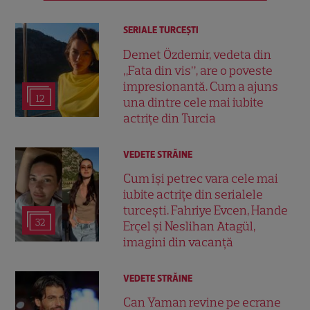
SERIALE TURCEŞTI
Demet Özdemir, vedeta din
„Fata din vis”, are o poveste
impresionantă. Cum a ajuns
12
una dintre cele mai iubite
actrițe din Turcia
VEDETE STRĂINE
Cum își petrec vara cele mai
iubite actrițe din serialele
turcești. Fahriye Evcen, Hande
32
Erçel și Neslihan Atagül,
imagini din vacanță
VEDETE STRĂINE
Can Yaman revine pe ecrane