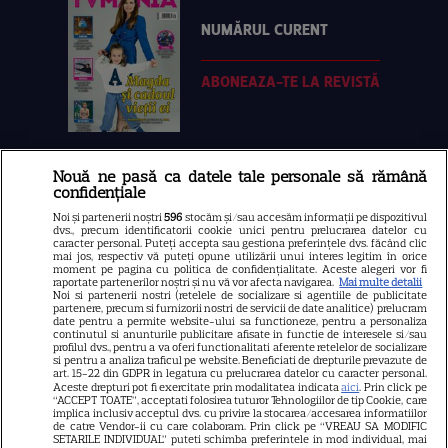
NUMĂRUL CURENT
ABONEAZA-TE LA REVISTĂ
Nouă ne pasă ca datele tale personale să rămână
Libertatea
confidențiale
Libertatea pentru femei
Noi și partenerii noștri
596
stocăm și/sau accesăm informații pe dispozitivul
dvs., precum identificatorii cookie unici pentru prelucrarea datelor cu
GSP
caracter personal. Puteți accepta sau gestiona preferințele dvs. făcând clic
mai jos, respectiv vă puteți opune utilizării unui interes legitim în orice
Știri mondene
moment pe pagina cu politica de confidențialitate. Aceste alegeri vor fi
raportate partenerilor noștri și nu vă vor afecta navigarea.
Mai multe detalii
Noi si partenerii nostri (retelele de socializare si agentiile de publicitate
Avantaje
partenere, precum si furnizorii nostri de servicii de date analitice) prelucram
date pentru a permite website-ului sa functioneze, pentru a personaliza
Elle
continutul si anunturile publicitare afisate in functie de interesele si/sau
profilul dvs., pentru a va oferi functionalitati aferente retelelor de socializare
Unica
si pentru a analiza traficul pe website. Beneficiati de drepturile prevazute de
art. 15-22 din GDPR in legatura cu prelucrarea datelor cu caracter personal.
Retete practice
Aceste drepturi pot fi exercitate prin modalitatea indicata
aici
. Prin click pe
“ACCEPT TOATE”, acceptati folosirea tuturor Tehnologiilor de tip Cookie, care
implica inclusiv acceptul dvs. cu privire la stocarea/accesarea informatiilor
de catre Vendor-ii cu care colaboram. Prin click pe “VREAU SA MODIFIC
SETARILE INDIVIDUAL” puteti schimba preferintele in mod individual, mai
URMĂREȘTE-NE PE