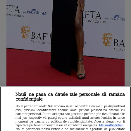
VEZI
FOTO
POZA
16 / 19
Nouă ne pasă ca datele tale personale să rămână
confidențiale
Noi și partenerii noștri
596
stocăm și/sau accesăm informații pe dispozitivul
Amanda Holden:
A purtat una dintre
dvs., precum identificatorii cookie unici pentru prelucrarea datelor cu
caracter personal. Puteți accepta sau gestiona preferințele dvs. făcând clic
mai jos, respectiv vă puteți opune utilizării unui interes legitim în orice
cele mai „wow” ținute, o creație
Basil
moment pe pagina cu politica de confidențialitate. Aceste alegeri vor fi
raportate partenerilor noștri și nu vă vor afecta navigarea.
Mai multe detalii
Noi si partenerii nostri (retelele de socializare si agentiile de publicitate