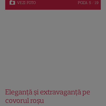
VEZI
FOTO
POZA
5 / 19
Eleganță și extravaganță pe
covorul roșu