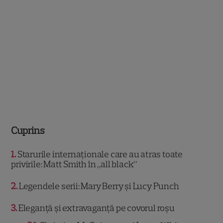
Cuprins
1
Starurile internaționale care au atras toate
privirile: Matt Smith în „all black”
2
Legendele serii: Mary Berry și Lucy Punch
3
Eleganță și extravaganță pe covorul roșu