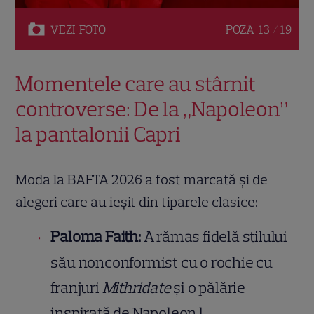
VEZI
FOTO
POZA
13 / 19
Momentele care au stârnit
controverse: De la „Napoleon”
la pantalonii Capri
Moda la BAFTA 2026 a fost marcată și de
alegeri care au ieșit din tiparele clasice:
Paloma Faith:
A rămas fidelă stilului
său nonconformist cu o rochie cu
franjuri
Mithridate
și o pălărie
inspirată de Napoleon.l.