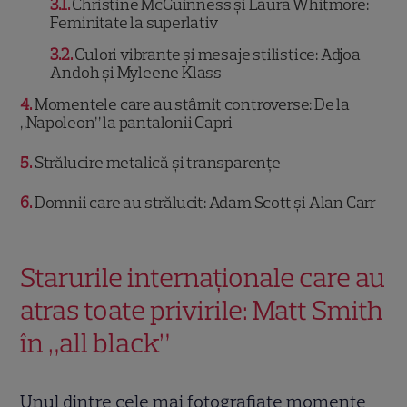
3.1
Christine McGuinness și Laura Whitmore:
Feminitate la superlativ
3.2
Culori vibrante și mesaje stilistice: Adjoa
Andoh și Myleene Klass
4
Momentele care au stârnit controverse: De la
„Napoleon” la pantalonii Capri
5
Strălucire metalică și transparențe
6
Domnii care au strălucit: Adam Scott și Alan Carr
Starurile internaționale care au
atras toate privirile: Matt Smith
în „all black”
Unul dintre cele mai fotografiate momente