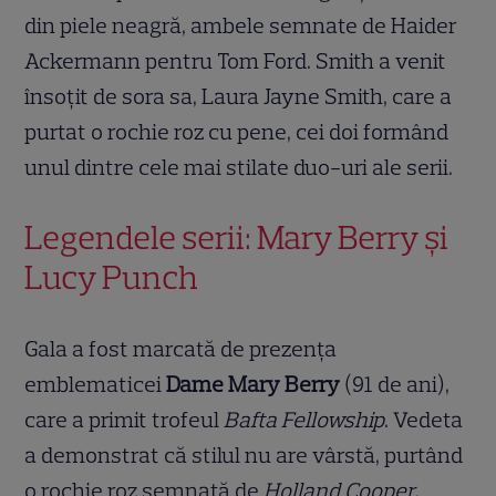
din piele neagră, ambele semnate de Haider
Ackermann pentru Tom Ford. Smith a venit
însoțit de sora sa, Laura Jayne Smith, care a
purtat o rochie roz cu pene, cei doi formând
unul dintre cele mai stilate duo-uri ale serii.
Legendele serii: Mary Berry și
Lucy Punch
Gala a fost marcată de prezența
emblematicei
Dame Mary Berry
(91 de ani),
care a primit trofeul
Bafta Fellowship
. Vedeta
a demonstrat că stilul nu are vârstă, purtând
o rochie roz semnată de
Holland Cooper
.