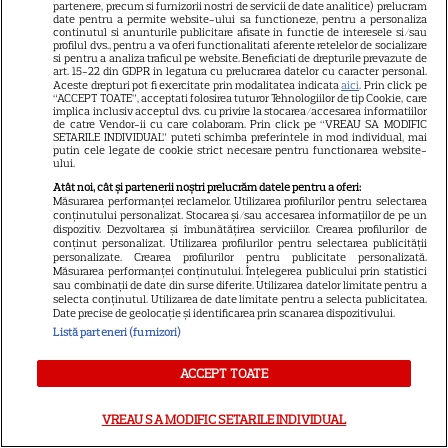
Soda
compusă dintr-un top tip bikini
partenere, precum si furnizorii nostri de servicii de date analitice) prelucram
date pentru a permite website-ului sa functioneze, pentru a personaliza
încrustat cu bijuterii și o fustă
continutul si anunturile publicitare afisate in functie de interesele si/sau
profilul dvs., pentru a va oferi functionalitati aferente retelelor de socializare
si pentru a analiza traficul pe website. Beneficiati de drepturile prevazute de
spectaculoasă.
art. 15-22 din GDPR in legatura cu prelucrarea datelor cu caracter personal.
Aceste drepturi pot fi exercitate prin modalitatea indicata
aici
. Prin click pe
“ACCEPT TOATE”, acceptati folosirea tuturor Tehnologiilor de tip Cookie, care
implica inclusiv acceptul dvs. cu privire la stocarea/accesarea informatiilor
de catre Vendor-ii cu care colaboram. Prin click pe “VREAU SA MODIFIC
SETARILE INDIVIDUAL” puteti schimba preferintele in mod individual, mai
putin cele legate de cookie strict necesare pentru functionarea website-
ului.
Atât noi, cât și partenerii noștri prelucrăm datele pentru a oferi:
Măsurarea performanței reclamelor. Utilizarea profilurilor pentru selectarea
conținutului personalizat. Stocarea și/sau accesarea informațiilor de pe un
dispozitiv. Dezvoltarea și îmbunătățirea serviciilor. Crearea profilurilor de
CLOSE
conținut personalizat. Utilizarea profilurilor pentru selectarea publicității
personalizate. Crearea profilurilor pentru publicitate personalizată.
Măsurarea performanței conținutului. Înțelegerea publicului prin statistici
sau combinații de date din surse diferite. Utilizarea datelor limitate pentru a
selecta conținutul. Utilizarea de date limitate pentru a selecta publicitatea.
Date precise de geolocație și identificarea prin scanarea dispozitivului.
Listă parteneri (furnizori)
ACCEPT TOATE
VREAU SA MODIFIC SETARILE INDIVIDUAL
Myleene Klass:
A ales o rochie roșie