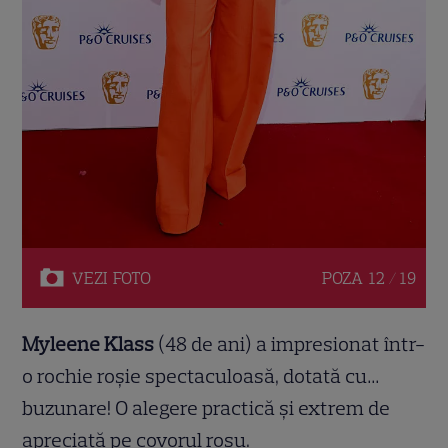
VEZI
FOTO
POZA
12 / 19
Myleene Klass
(48 de ani) a impresionat într-
o rochie roșie spectaculoasă, dotată cu…
buzunare! O alegere practică și extrem de
apreciată pe covorul roșu.