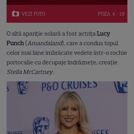
VEZI
FOTO
POZA
4 / 19
O altă apariție solară a fost actrița
Lucy
Punch
(
Amandaland
), care a condus topul
celor mai bine îmbrăcate vedete într-o rochie
portocalie cu decupaje îndrăznețe, creație
Stella McCartney
.