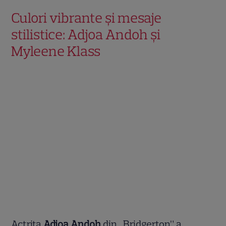
Culori vibrante și mesaje
stilistice: Adjoa Andoh și
Myleene Klass
Actrița
Adjoa Andoh
din „Bridgerton” a