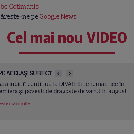
be Cotimanis
ărește-ne pe
Google News
Cel mai nou VIDEO
PE ACELAȘI SUBIECT
a Pavel a început filmările pentru noul sezon „Apel 
nsilier”. Ce pregătește la Kanal D
tește mai multe