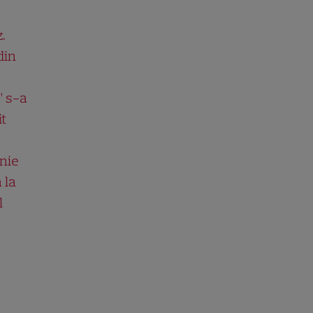
.
din
” s-a
it
nie
 la
l