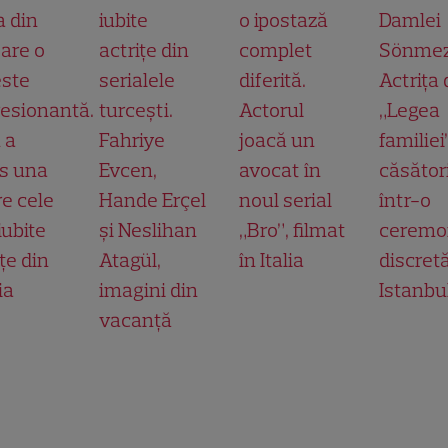
a din
iubite
o ipostază
Damlei
 are o
actrițe din
complet
Sönmez
ste
serialele
diferită.
Actrița 
esionantă.
turcești.
Actorul
„Legea
 a
Fahriye
joacă un
familiei
s una
Evcen,
avocat în
căsător
re cele
Hande Erçel
noul serial
într-o
iubite
și Neslihan
„Bro”, filmat
ceremo
țe din
Atagül,
în Italia
discretă
ia
imagini din
Istanbu
vacanță