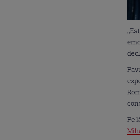
„Est
emoţ
decl
Pave
expe
Româ
conc
Pe 
Mih