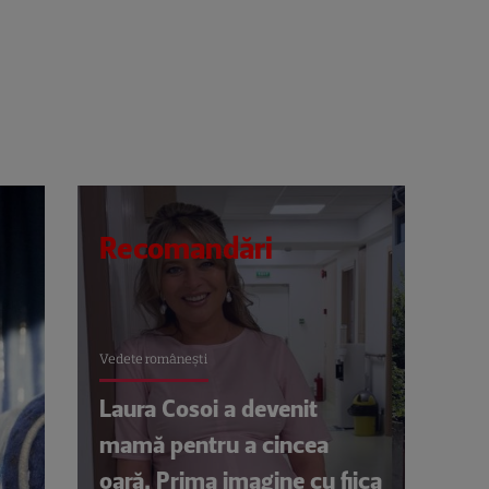
Recomandări
Vedete româneşti
Laura Cosoi a devenit
mamă pentru a cincea
oară. Prima imagine cu fiica