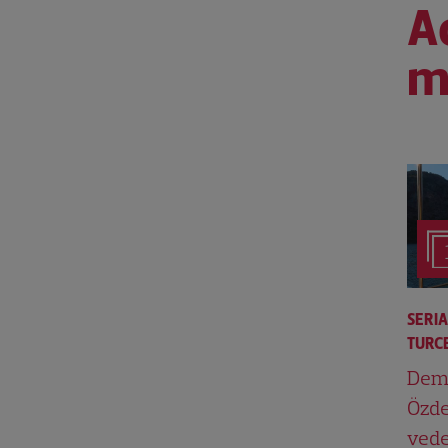
Ac
m
SERI
TURCE
Dem
Özde
vede