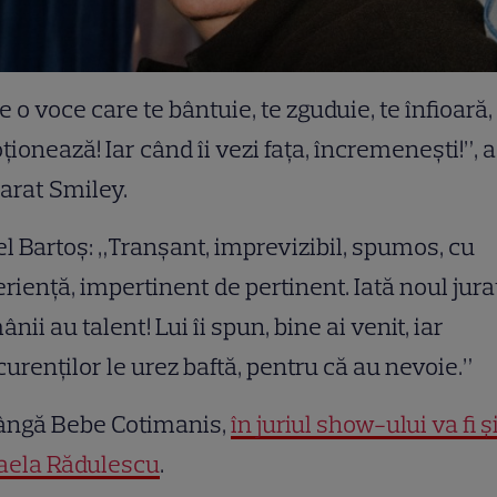
e o voce care te bântuie, te zguduie, te înfioară,
ionează! Iar când îi vezi faţa, încremeneşti!”, a
arat Smiley.
l Bartoş: „Tranşant, imprevizibil, spumos, cu
rienţă, impertinent de pertinent. Iată noul jura
nii au talent! Lui îi spun, bine ai venit, iar
urenţilor le urez baftă, pentru că au nevoie.”
lângă Bebe Cotimanis,
în juriul show-ului va fi ș
aela Rădulescu
.