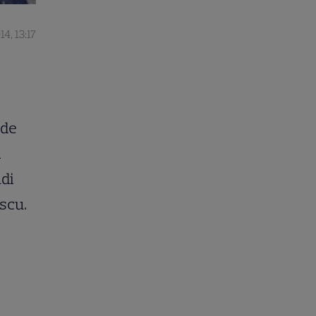
4, 13:17
 de
l
ndi
scu.