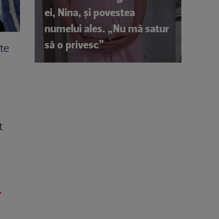
ei, Nina, și povestea
numelui ales. „Nu mă satur
să o privesc”
 te
t
i