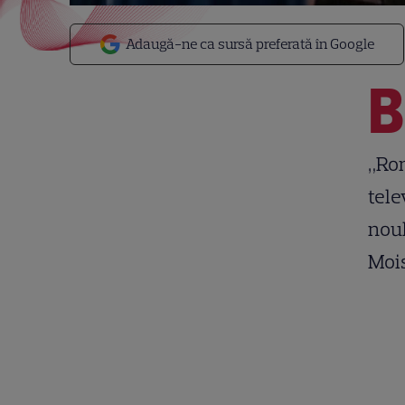
Adaugă-ne ca sursă preferată în Google
B
„Rom
tele
noul
Mois