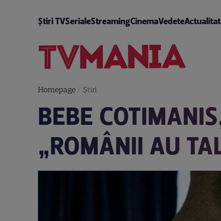
Știri TV
Seriale
Streaming
Cinema
Vedete
Actualita
Homepage
/
Știri
BEBE COTIMANIS
„ROMÂNII AU TA