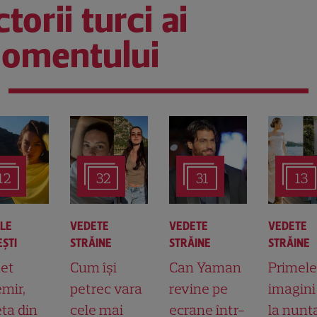
torii turci ai
omentului
12
32
31
13
ALE
VEDETE
VEDETE
VEDETE
ŞTI
STRĂINE
STRĂINE
STRĂINE
et
Cum își
Can Yaman
Primele
mir,
petrec vara
revine pe
imagini
ta din
cele mai
ecrane într-
la nunt