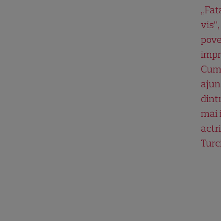
„Fat
vis”,
pove
impr
Cum
ajun
dint
mai 
actri
Turc