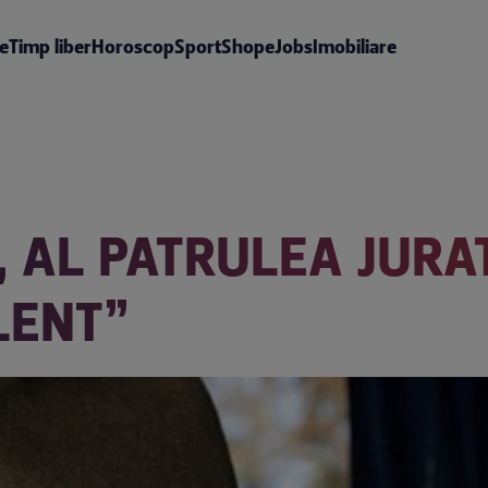
te
Timp liber
Horoscop
Sport
Shop
eJobs
Imobiliare
, AL PATRULEA JURA
LENT”