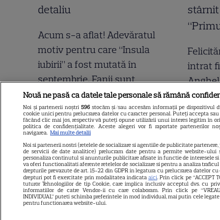
Acum s-a aflat! Adevăratul
motiv pentru care “Insula
Felicită
iubirii” a fost mutată în
intrat f
septembrie. Fanii sunt
Anghel 
revoltați, dar nu știau acest
Evaluar
Nouă ne pasă ca datele tale personale să rămână confiden
detaliu
Noi și partenerii noștri
596
stocăm și/sau accesăm informații pe dispozitivul dvs
povesti
cookie unici pentru prelucrarea datelor cu caracter personal. Puteți accepta sau 
făcând clic mai jos, respectiv vă puteți opune utilizării unui interes legitim în
un val 
politica de confidențialitate. Aceste alegeri vor fi raportate partenerilor n
navigarea.
Mai multe detalii
lista lu
Noi si partenerii nostri (retelele de socializare si agentiile de publicitate partenere,
de servicii de date analitice) prelucram date pentru a permite website-ului 
personaliza continutul si anunturile publicitare afisate in functie de interesele si/
va oferi functionalitati aferente retelelor de socializare si pentru a analiza traficu
drepturile prevazute de art. 15-22 din GDPR in legatura cu prelucrarea datelor cu
drepturi pot fi exercitate prin modalitatea indicata
aici
. Prin click pe “ACCEPT T
tuturor Tehnologiilor de tip Cookie, care implica inclusiv acceptul dvs. cu pri
informatiilor de catre Vendor-ii cu care colaboram. Prin click pe “VR
INDIVIDUAL” puteti schimba preferintele in mod individual, mai putin cele legate
pentru functionarea website-ului.