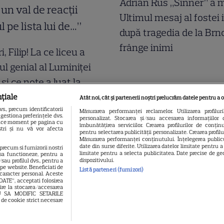
Adrian Rus „Sinner” a m
Ultimul mesaj al fostei 
după tragedia de la Brn
frânge inimi
ri, Filip! La ce liceu a
iul genial al Luminiței
și ce note a luat la
ea Națională. Ce a
țiale
Atât noi, cât și partenerii noștri prelucrăm datele pentru a o
., precum identificatorii
t solista acum a stârnit
Măsurarea performanței reclamelor. Utilizarea profilur
gestiona preferințele dvs.
personalizat. Stocarea și/sau accesarea informațiilor 
 orice moment pe pagina cu
de reacții “Primul pe
îmbunătățirea serviciilor. Crearea profilurilor de conținut
oștri și nu vă vor afecta
pentru selectarea publicității personalizate. Crearea profil
Măsurarea performanței conținutului. Înțelegerea publicu
i de…”
date din surse diferite. Utilizarea datelor limitate pentru 
 precum si furnizorii nostri
limitate pentru a selecta publicitatea. Date precise de geo
sa functioneze, pentru a
dispozitivului.
sau profilul dvs., pentru a
l pe website. Beneficiati de
Listă parteneri (furnizori)
 caracter personal. Aceste
OATE”, acceptati folosirea
vire la stocarea/accesarea
EAU SA MODIFIC SETARILE
 de cookie strict necesare