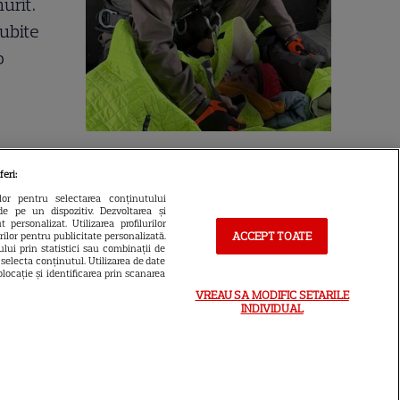
urit.
iubite
o
Cine este eroul Mihail Soare,
feri:
salvatorul lui Alexandru,
ilor pentru selectarea conținutului
de pe un dispozitiv. Dezvoltarea și
micuțul de 5 ani dispărut 3 zile
 personalizat. Utilizarea profilurilor
ACCEPT TOATE
urilor pentru publicitate personalizată.
în pădure. Ce spune despre
lui prin statistici sau combinații de
a selecta conținutul. Utilizarea de date
copiii lui
locație și identificarea prin scanarea
VREAU SA MODIFIC SETARILE
INDIVIDUAL