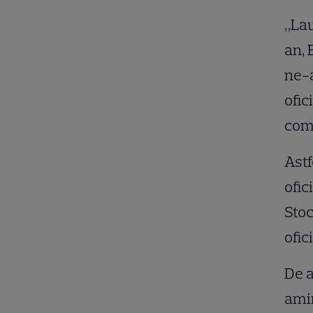
„Lau
an, 
ne-a
ofic
com
Astf
ofic
Stoc
ofic
De a
amin