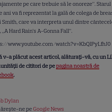
jamente pe care trebuie să le onoreze”. Starul
e ani va fi reprezentat la gală de colega de brea
i Smith, care va interpreta unul dintre cântecel
, „A Hard Rain’s A-Gonna Fall”.
ps://www.youtube.com/watch?v=KbQlPyLfhJ0
 v-a plăcut acest articol, alăturați-vă, cu un Li
nității de cititori de pe
pagina noastră de
ebook
.
b Dylan
ărește-ne pe
Google News