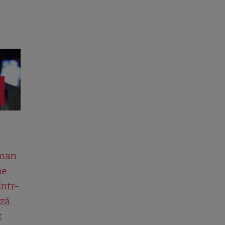
man
pe
într-
ază
t