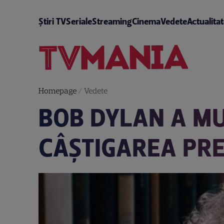
Știri TV
Seriale
Streaming
Cinema
Vedete
Actualita
Homepage
/
Vedete
BOB DYLAN A MU
CÂȘTIGAREA PRE