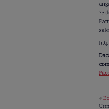
anga
75 d
Patt
sale
htt
Dacă
comu
Fac
Bo
Urm