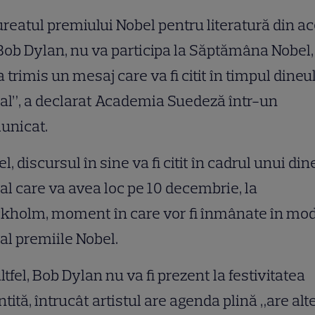
reatul premiului Nobel pentru literatură din a
Bob Dylan, nu va participa la Săptămâna Nobel,
 trimis un mesaj care va fi citit în timpul dineu
ial”, a declarat Academia Suedeză într-un
unicat.
el, discursul în sine va fi citit în cadrul unui din
ial care va avea loc pe 10 decembrie, la
kholm, moment în care vor fi înmânate în mo
ial premiile Nobel.
ltfel, Bob Dylan nu va fi prezent la festivitatea
tită, întrucât artistul are agenda plină „are alt