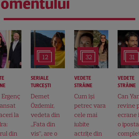
omentului
12
32
31
TE
SERIALE
VEDETE
VEDETE
INE
TURCEŞTI
STRĂINE
STRĂINE
t Ergenç
Demet
Cum își
Can Ya
lansat
Özdemir,
petrec vara
revine 
aceri la
vedeta din
cele mai
ecrane 
ra:
„Fata din
iubite
o ipost
rul din
vis”, are o
actrițe din
comple