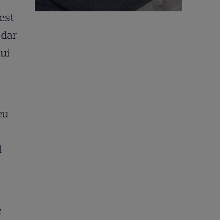
cest
 dar
lui
eu
d
e