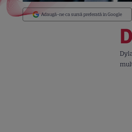
Adaugă-ne ca sursă preferată în Google
Dyla
mulț