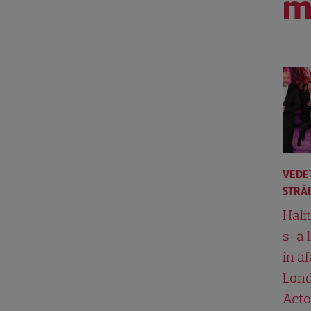
m
VEDE
STRĂ
Hali
s-a 
în af
Lond
Acto