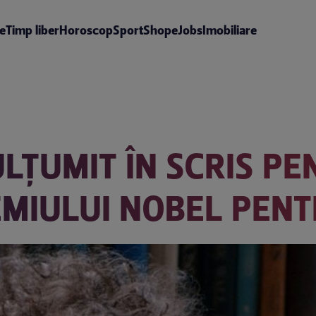
te
Timp liber
Horoscop
Sport
Shop
eJobs
Imobiliare
LȚUMIT ÎN SCRIS PE
MIULUI NOBEL PENT