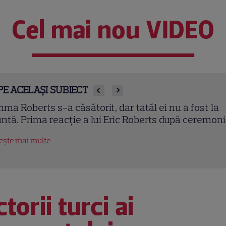
Cel mai nou VIDEO
PE ACELAȘI SUBIECT
liana Pepene, despre silueta de invidiat: „Ridic 85 d
lograme”. Ce alimente evită vedeta Antena 1.
XCLUSIV
tește mai multe
torii turci ai