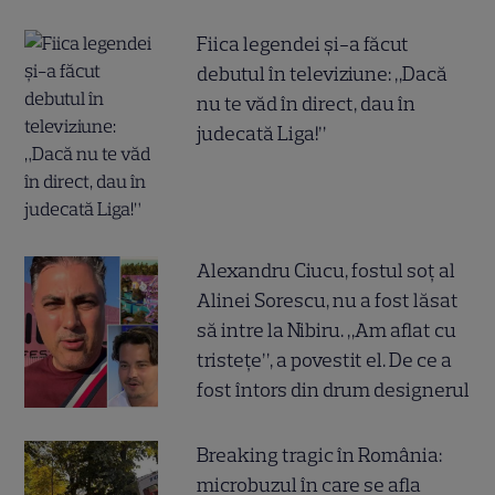
Fiica legendei și-a făcut
debutul în televiziune: „Dacă
nu te văd în direct, dau în
judecată Liga!”
Alexandru Ciucu, fostul soț al
Alinei Sorescu, nu a fost lăsat
să intre la Nibiru. „Am aflat cu
tristețe”, a povestit el. De ce a
fost întors din drum designerul
Breaking tragic în România:
microbuzul în care se afla