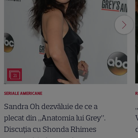
21
SERIALE AMERICANE
R
Sandra Oh dezvăluie de ce a
plecat din „Anatomia lui Grey”.
Discuția cu Shonda Rhimes