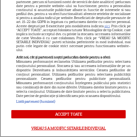
partenere, precum si furnizorii nostri de servicii de date analitice) prelucram
date pentru a permite website-ului sa functioneze, pentru a personaliza
continutul si anunturile publicitare afisate in functie de interesele si/sau
profilul dvs., pentru a va oferi functionalitati aferente retelelor de socializare
si pentru a analiza traficul pe website. Beneficiati de drepturile prevazute de
art. 15-22 din GDPR in legatura cu prelucrarea datelor cu caracter personal.
Aceste drepturi pot fi exercitate prin modalitatea indicata
aici
. Prin click pe
“ACCEPT TOATE”, acceptati folosirea tuturor Tehnologiilor de tip Cookie, care
implica inclusiv acceptul dvs. cu privire la stocarea/accesarea informatiilor
Postul Sfintei Mării – Postul
de catre Vendor-ii cu care colaboram. Prin click pe “VREAU SA MODIFIC
SETARILE INDIVIDUAL” puteti schimba preferintele in mod individual, mai
Adormirii Maicii Domnului. Ce
putin cele legate de cookie strict necesare pentru functionarea website-
ului.
se mănâncă în post
Atât noi, cât și partenerii noștri prelucrăm datele pentru a oferi:
Măsurarea performanței reclamelor. Utilizarea profilurilor pentru selectarea
conținutului personalizat. Stocarea și/sau accesarea informațiilor de pe un
dispozitiv. Dezvoltarea și îmbunătățirea serviciilor. Crearea profilurilor de
conținut personalizat. Utilizarea profilurilor pentru selectarea publicității
personalizate. Crearea profilurilor pentru publicitate personalizată.
Măsurarea performanței conținutului. Înțelegerea publicului prin statistici
sau combinații de date din surse diferite. Utilizarea datelor limitate pentru a
Ce vase de gătit îți trebuie
selecta conținutul. Utilizarea de date limitate pentru a selecta publicitatea.
Date precise de geolocație și identificarea prin scanarea dispozitivului.
dacă te muți singur – ustensile
Listă parteneri (furnizori)
pe care trebuie să le ai în
ACCEPT TOATE
bucătărie
VREAU SA MODIFIC SETARILE INDIVIDUAL