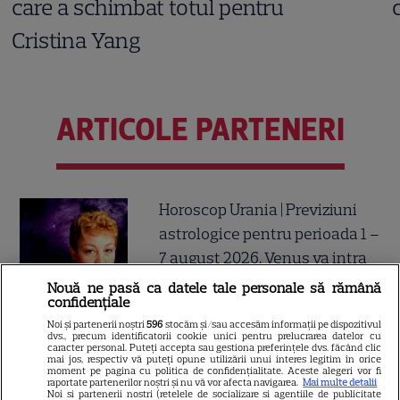
care a schimbat totul pentru
Cristina Yang
ARTICOLE PARTENERI
Horoscop Urania | Previziuni
astrologice pentru perioada 1 –
7 august 2026. Venus va intra
în zodia Balanței
Nouă ne pasă ca datele tale personale să rămână
confidențiale
Noi și partenerii noștri
596
stocăm și/sau accesăm informații pe dispozitivul
dvs., precum identificatorii cookie unici pentru prelucrarea datelor cu
caracter personal. Puteți accepta sau gestiona preferințele dvs. făcând clic
Ulei de perilla – ce este și ce
mai jos, respectiv vă puteți opune utilizării unui interes legitim în orice
moment pe pagina cu politica de confidențialitate. Aceste alegeri vor fi
beneficii are
raportate partenerilor noștri și nu vă vor afecta navigarea.
Mai multe detalii
Noi si partenerii nostri (retelele de socializare si agentiile de publicitate