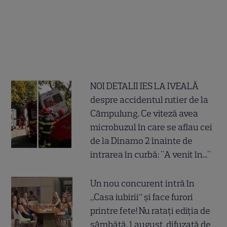
NOI DETALII IES LA IVEALĂ
despre accidentul rutier de la
Câmpulung. Ce viteză avea
microbuzul în care se aflau cei
de la Dinamo 2 înainte de
intrarea în curbă: "A venit în..."
Un nou concurent intră în
„Casa iubirii” și face furori
printre fete! Nu ratați ediția de
sâmbătă, 1 august, difuzată de