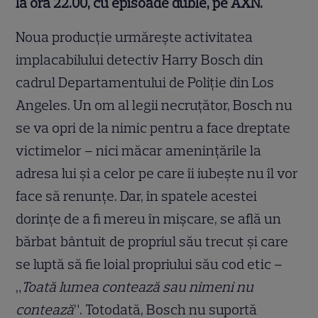
la ora 22.00, cu episoade duble, pe AXN.
Noua producție urmărește activitatea
implacabilului detectiv Harry Bosch din
cadrul Departamentului de Poliție din Los
Angeles. Un om al legii necruțător, Bosch nu
se va opri de la nimic pentru a face dreptate
victimelor – nici măcar amenințările la
adresa lui și a celor pe care îi iubește nu îl vor
face să renunțe. Dar, în spatele acestei
dorințe de a fi mereu în mișcare, se află un
bărbat bântuit de propriul său trecut și care
se luptă să fie loial propriului său cod etic –
„
Toată lumea contează sau nimeni nu
contează
”. Totodată, Bosch nu suportă