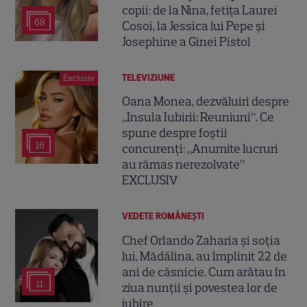
copii: de la Nina, fetița Laurei
68
Cosoi, la Jessica lui Pepe și
Josephine a Ginei Pistol
TELEVIZIUNE
Exclusiv
Oana Monea, dezvăluiri despre
„Insula Iubirii: Reuniuni”. Ce
spune despre foștii
16
concurenți: „Anumite lucruri
au rămas nerezolvate”
EXCLUSIV
VEDETE ROMÂNEŞTI
Chef Orlando Zaharia și soția
lui, Mădălina, au împlinit 22 de
ani de căsnicie. Cum arătau în
11
ziua nunții și povestea lor de
iubire