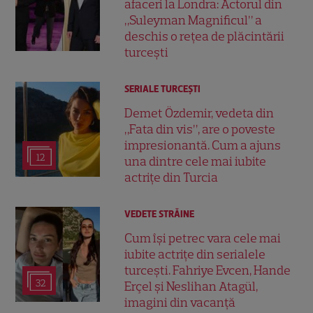
afaceri la Londra: Actorul din
„Suleyman Magnificul” a
deschis o rețea de plăcintării
turcești
SERIALE TURCEŞTI
Demet Özdemir, vedeta din
„Fata din vis”, are o poveste
impresionantă. Cum a ajuns
12
una dintre cele mai iubite
actrițe din Turcia
VEDETE STRĂINE
Cum își petrec vara cele mai
iubite actrițe din serialele
turcești. Fahriye Evcen, Hande
32
Erçel și Neslihan Atagül,
imagini din vacanță