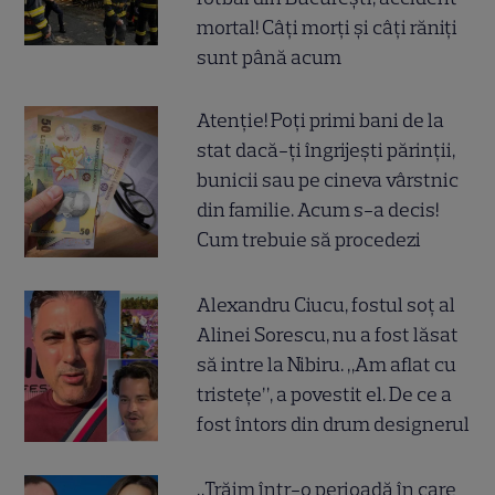
mortal! Câți morți și câți răniți
sunt până acum
Atenție! Poți primi bani de la
stat dacă-ți îngrijești părinții,
bunicii sau pe cineva vârstnic
din familie. Acum s-a decis!
Cum trebuie să procedezi
Alexandru Ciucu, fostul soț al
Alinei Sorescu, nu a fost lăsat
să intre la Nibiru. „Am aflat cu
tristețe”, a povestit el. De ce a
fost întors din drum designerul
„Trăim într-o perioadă în care