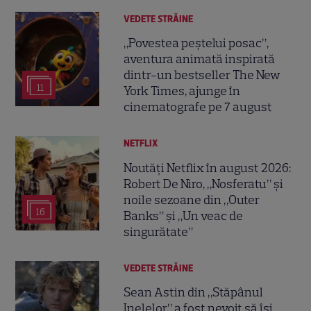
VEDETE STRĂINE
„Povestea peștelui posac”,
aventura animată inspirată
dintr-un bestseller The New
11
York Times, ajunge în
cinematografe pe 7 august
NETFLIX
Noutăți Netflix în august 2026:
Robert De Niro, „Nosferatu” și
noile sezoane din „Outer
16
Banks” și „Un veac de
singurătate”
VEDETE STRĂINE
Sean Astin din „Stăpânul
Inelelor” a fost nevoit să își