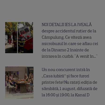
NOI DETALII IES LA IVEALĂ
despre accidentul rutier de la
Câmpulung. Ce viteză avea
microbuzul în care se aflau cei
de la Dinamo 2 înainte de
intrarea în curbă: "A venit în..."
Un nou concurent intră în
„Casa iubirii” și face furori
printre fete! Nu ratați ediția de
sâmbătă, 1 august, difuzată de
la 16:00 și 19:00, la Kanal D