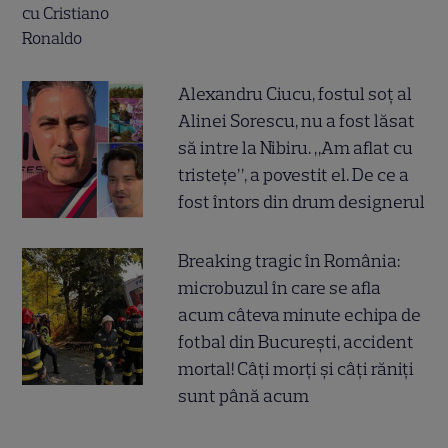
Alexandru Ciucu, fostul soț al
Alinei Sorescu, nu a fost lăsat
să intre la Nibiru. „Am aflat cu
tristețe”, a povestit el. De ce a
fost întors din drum designerul
Breaking tragic în România:
microbuzul în care se afla
acum câteva minute echipa de
fotbal din București, accident
mortal! Câți morți și câți răniți
sunt până acum