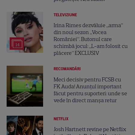
TELEVIZIUNE
Irina Rimes dezvăluie „arma”
din noul sezon „Vocea
României”. Butonul care
14
schimbă jocul: „L-am folosit cu
plăcere” EXCLUSIV
RECOMANDĂRI
Meci decisiv pentru FCSB cu
FK Auda! Anunțul important
făcut pentru suporteri: unde se
vede în direct manșa retur
NETFLIX
Josh Hartnett revine pe Netflix