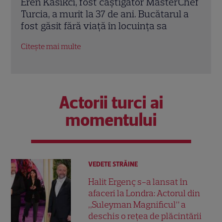
rChef
Trei cupluri revin la „Insula Iubirii –
Chel
l a
Reuniuni”. Ce se întâmplă când se
de A
întâlnesc din nou cu Radu Vâlcan
ches
Citește mai multe
Citeș
Actorii turci ai
momentului
VEDETE STRĂINE
Halit Ergenç s-a lansat în
afaceri la Londra: Actorul din
„Suleyman Magnificul” a
deschis o rețea de plăcintării