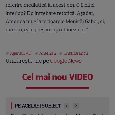
referire mediatică la acest om. O fi niţel
interlop? E o întrebare retorică. Aşadar,
America nu e la picioarele Monicăi Gabor, ci,
maxim, ea e preş în faţa chinezului.”
Agentul VIP
Antena 2
Cristi Brancu
Urmărește-ne pe
Google News
Cel mai nou VIDEO
PE ACELAȘI SUBIECT