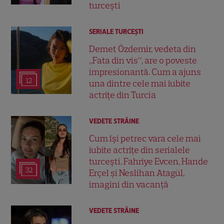
turcești
SERIALE TURCEŞTI
Demet Özdemir, vedeta din
„Fata din vis”, are o poveste
impresionantă. Cum a ajuns
12
una dintre cele mai iubite
actrițe din Turcia
VEDETE STRĂINE
Cum își petrec vara cele mai
iubite actrițe din serialele
turcești. Fahriye Evcen, Hande
32
Erçel și Neslihan Atagül,
imagini din vacanță
VEDETE STRĂINE