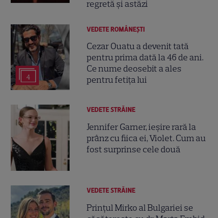
regretă și astăzi
VEDETE ROMÂNEŞTI
Cezar Ouatu a devenit tată
pentru prima dată la 46 de ani.
Ce nume deosebit a ales
4
pentru fetița lui
VEDETE STRĂINE
Jennifer Garner, ieșire rară la
prânz cu fiica ei, Violet. Cum au
fost surprinse cele două
VEDETE STRĂINE
Prințul Mirko al Bulgariei se