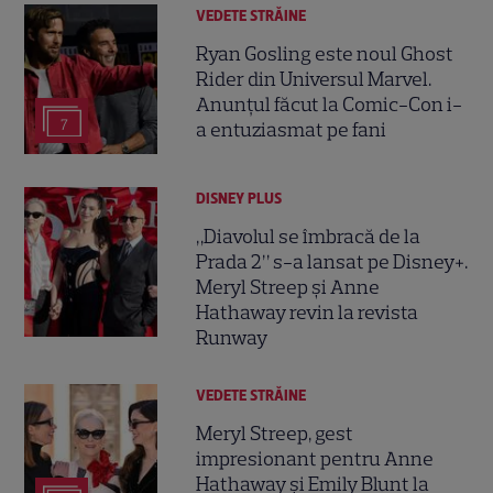
VEDETE STRĂINE
Ryan Gosling este noul Ghost
Rider din Universul Marvel.
Anunțul făcut la Comic-Con i-
7
a entuziasmat pe fani
DISNEY PLUS
„Diavolul se îmbracă de la
Prada 2” s-a lansat pe Disney+.
Meryl Streep și Anne
Hathaway revin la revista
Runway
VEDETE STRĂINE
Meryl Streep, gest
impresionant pentru Anne
Hathaway și Emily Blunt la