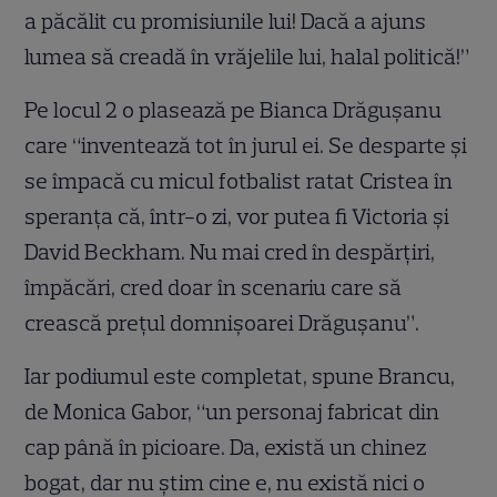
a păcălit cu promisiunile lui! Dacă a ajuns
lumea să creadă în vrăjelile lui, halal politică!”
Pe locul 2 o plasează pe Bianca Drăguşanu
care “inventează tot în jurul ei. Se desparte şi
se împacă cu micul fotbalist ratat Cristea în
speranţa că, într-o zi, vor putea fi Victoria şi
David Beckham. Nu mai cred în despărţiri,
împăcări, cred doar în scenariu care să
crească preţul domnişoarei Drăguşanu”.
Iar podiumul este completat, spune Brancu,
de Monica Gabor, “un personaj fabricat din
cap până în picioare. Da, există un chinez
bogat, dar nu ştim cine e, nu există nici o