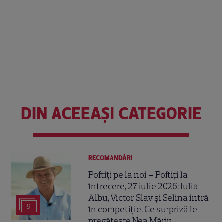
DIN ACEEAȘI CATEGORIE
RECOMANDĂRI
Poftiți pe la noi – Poftiți la
întrecere, 27 iulie 2026: Iulia
Albu, Victor Slav și Selina intră
9
în competiție. Ce surpriză le
pregătește Nea Mărin