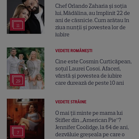
Chef Orlando Zaharia și soția
lui, Mădălina, au împlinit 22 de
ani de căsnicie. Cum arătau în
11
ziua nunții și povestea lor de
iubire
VEDETE ROMÂNEŞTI
Cine este Cosmin Curticăpean,
soțul Laurei Cosoi. Afaceri,
vârstă și povestea de iubire
29
care durează de peste 10 ani
VEDETE STRĂINE
O mai ții minte pe mama lui
Stifler din „American Pie”?
Jennifer Coolidge, la 64 de ani,
7
dezvăluie greșeala pe care o