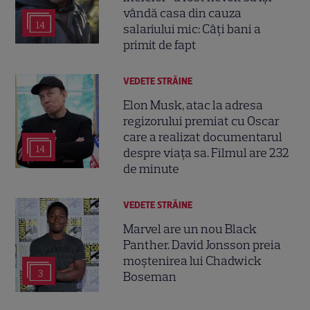
vândă casa din cauza
14
salariului mic: Câți bani a
primit de fapt
VEDETE STRĂINE
Elon Musk, atac la adresa
regizorului premiat cu Oscar
care a realizat documentarul
14
despre viața sa. Filmul are 232
de minute
VEDETE STRĂINE
Marvel are un nou Black
Panther. David Jonsson preia
moștenirea lui Chadwick
3
Boseman