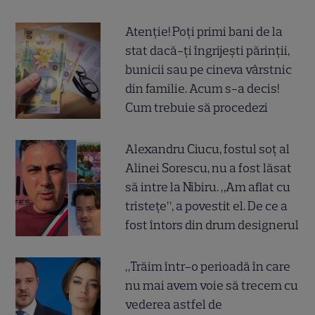
Atenție! Poți primi bani de la
stat dacă-ți îngrijești părinții,
bunicii sau pe cineva vârstnic
din familie. Acum s-a decis!
Cum trebuie să procedezi
Alexandru Ciucu, fostul soț al
Alinei Sorescu, nu a fost lăsat
să intre la Nibiru. „Am aflat cu
tristețe”, a povestit el. De ce a
fost întors din drum designerul
„Trăim într-o perioadă în care
nu mai avem voie să trecem cu
vederea astfel de