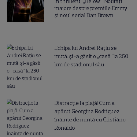
în thrillerul „Below”! Noutăți
majore despre premiile Emmy
și noul serial Dan Brown
Echipa lui Andrei Rațiu se
mută: și-a găsit o „casă” la 250
km de stadionul său
Distracție la plajă! Cum a
apărut Georgina Rodriguez
înainte de nunta cu Cristiano
Ronaldo