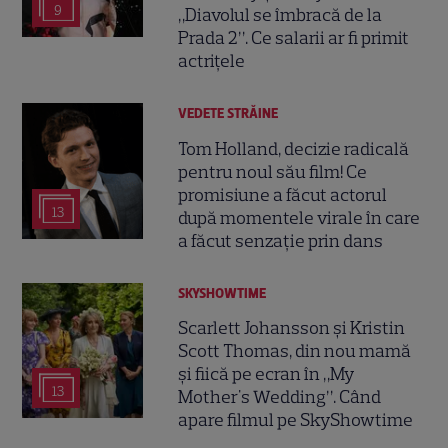
9
„Diavolul se îmbracă de la
Prada 2”. Ce salarii ar fi primit
actrițele
VEDETE STRĂINE
Tom Holland, decizie radicală
pentru noul său film! Ce
promisiune a făcut actorul
13
după momentele virale în care
a făcut senzație prin dans
SKYSHOWTIME
Scarlett Johansson și Kristin
Scott Thomas, din nou mamă
și fiică pe ecran în „My
13
Mother's Wedding”. Când
apare filmul pe SkyShowtime