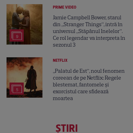
PRIME VIDEO
Jamie Campbell Bower, starul
din „Stranger Things”, intră în
universul „Stăpânul Inelelor”.
9
Ce rol legendar va interpreta în
sezonul 3
NETFLIX
„Palatul de Est”, noul fenomen
coreean de pe Netflix: Regele
blestemat, fantomele și
5
exorcistul care sfidează
moartea
ŞTIRI