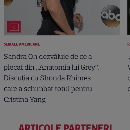
21
SERIALE AMERICANE
R
Sandra Oh dezvăluie de ce a
plecat din „Anatomia lui Grey”.
Discuția cu Shonda Rhimes
care a schimbat totul pentru
Cristina Yang
ARTICOLE PARTENERI