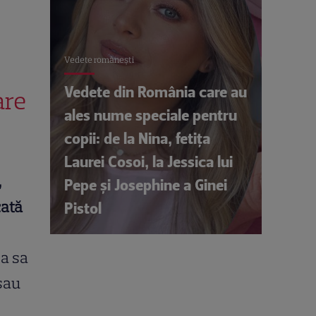
Vedete româneşti
Vedete din România care au
are
ales nume speciale pentru
copii: de la Nina, fetița
Laurei Cosoi, la Jessica lui
,
Pepe și Josephine a Ginei
cată
Pistol
ea sa
 sau