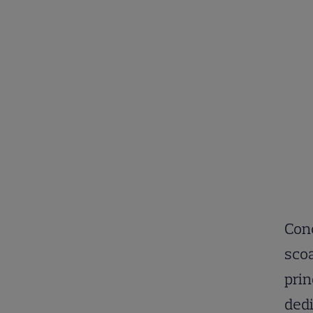
Conc
scoa
prin
dedi