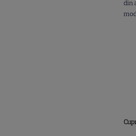
din 
mode
Cup