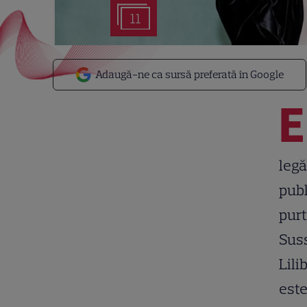
11
Adaugă-ne ca sursă preferată în Google
E
legă
publ
pur
Suss
Lili
este