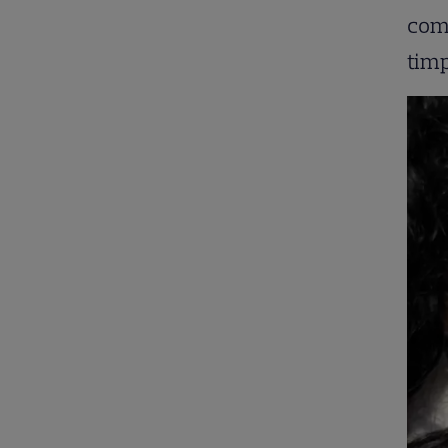
comp
timp