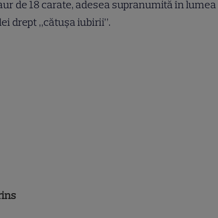
aur de 18 carate, adesea supranumită în lumea
i drept „cătușa iubirii”.
rins