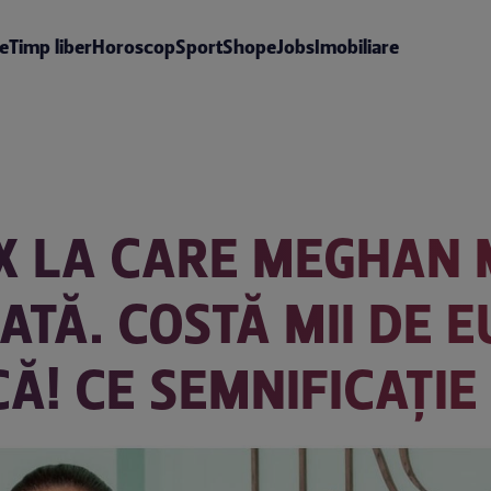
te
Timp liber
Horoscop
Sport
Shop
eJobs
Imobiliare
UX LA CARE MEGHAN
Ă. COSTĂ MII DE EUR
CĂ! CE SEMNIFICAȚI