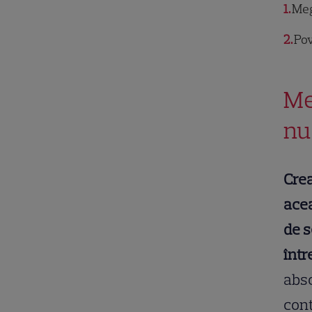
1
Meg
2
Pov
Me
nu
Crea
acea
de s
într
abso
cont