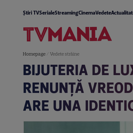
Știri TV
Seriale
Streaming
Cinema
Vedete
Actualita
Homepage
/
Vedete străine
BIJUTERIA DE L
RENUNȚĂ VREODAT
ARE UNA IDENTI