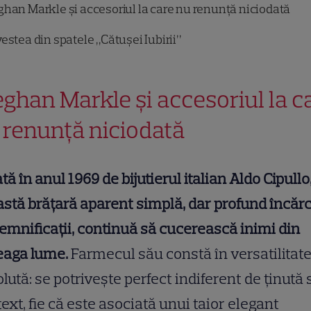
han Markle și accesoriul la care nu renunță niciodată
estea din spatele „Cătușei Iubirii”
ghan Markle și accesoriul la c
 renunță niciodată
tă în anul 1969 de bijutierul italian Aldo Cipullo
stă brățară aparent simplă, dar profund încăr
emnificații, continuă să cucerească inimi din
eaga lume.
Farmecul său constă în versatilitat
lută: se potrivește perfect indiferent de ținută
ext, fie că este asociată unui taior elegant