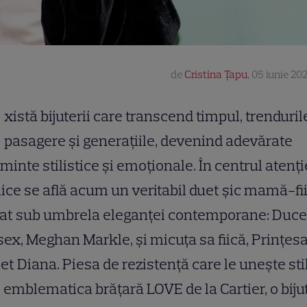
de
Cristina Țapu
,
05 iunie 202
xistă bijuterii care transcend timpul, trenduril
pasagere și generațiile, devenind adevărate
minte stilistice și emoționale. În centrul atenți
ice se află acum un veritabil duet șic mamă-fii
tat sub umbrela eleganței contemporane: Duce
ex, Meghan Markle, și micuța sa fiică, Prințes
bet Diana. Piesa de rezistență care le unește stil
 emblematica brățară LOVE de la Cartier, o biju