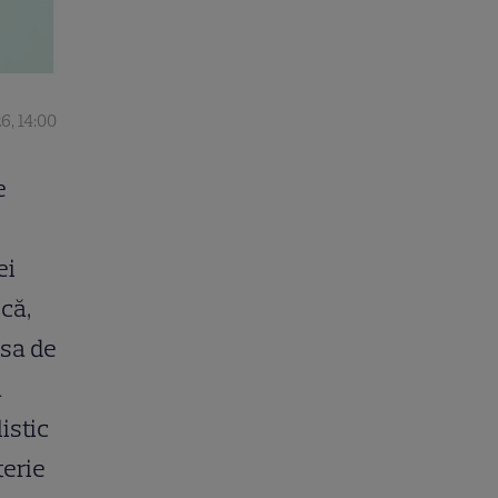
6, 14:00
e
ei
că,
sa de
a
istic
terie