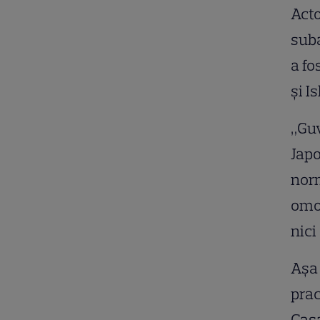
Acto
suba
a fo
şi I
„Guv
Japo
norm
omor
nici
Aşa 
prac
Casa