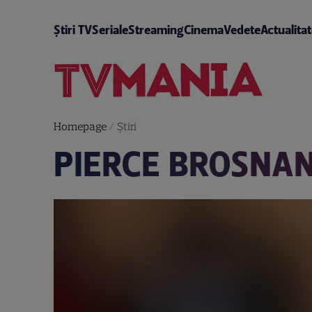
Știri TV
Seriale
Streaming
Cinema
Vedete
Actualita
Homepage
/
Știri
PIERCE BROSNAN