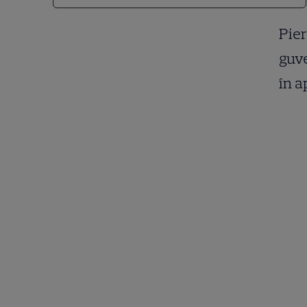
Pier
guve
în a