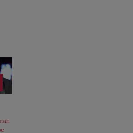
man
pe