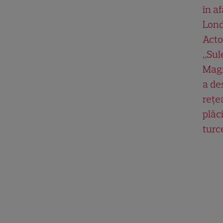
în af
Lond
Acto
„Su
Magn
a de
rețe
plăci
turc