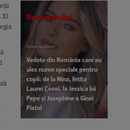
eţii
 El
Recomandări
vegia
Vedete româneşti
că
Vedete din România care au
d
ales nume speciale pentru
copii: de la Nina, fetița
stă
Laurei Cosoi, la Jessica lui
Pepe și Josephine a Ginei
Pistol
e
a