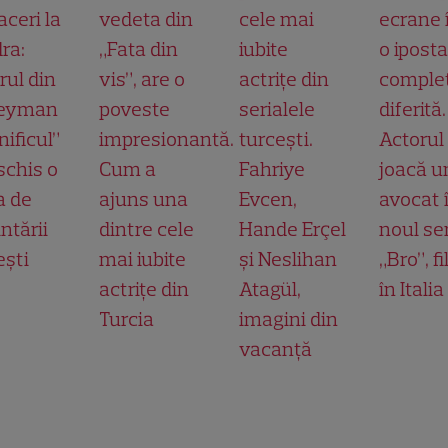
aceri la
vedeta din
cele mai
ecrane 
ra:
„Fata din
iubite
o ipost
rul din
vis”, are o
actrițe din
comple
leyman
poveste
serialele
diferită.
ificul”
impresionantă.
turcești.
Actorul
schis o
Cum a
Fahriye
joacă u
a de
ajuns una
Evcen,
avocat 
ntării
dintre cele
Hande Erçel
noul ser
ești
mai iubite
și Neslihan
„Bro”, f
actrițe din
Atagül,
în Italia
Turcia
imagini din
vacanță