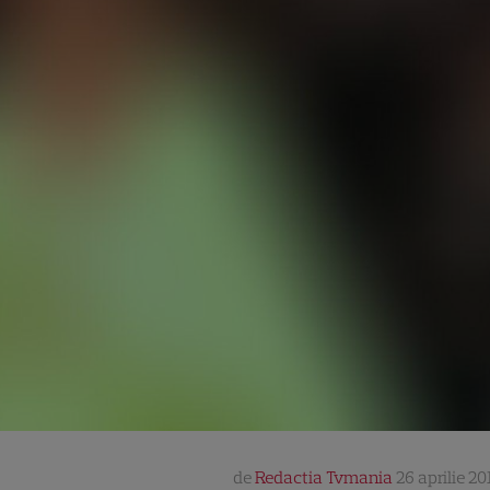
de
Redactia Tvmania
26 aprilie 20