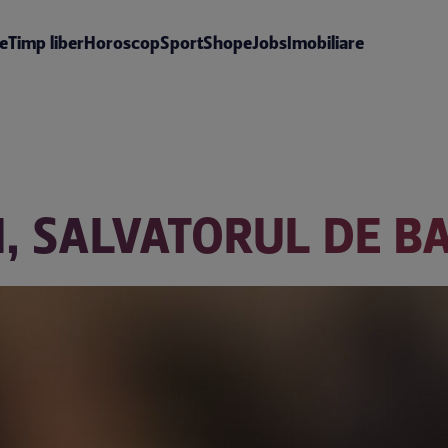
te
Timp liber
Horoscop
Sport
Shop
eJobs
Imobiliare
, SALVATORUL DE B