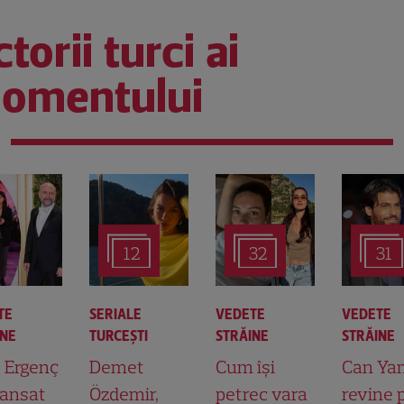
torii turci ai
omentului
12
32
31
TE
SERIALE
VEDETE
VEDETE
INE
TURCEŞTI
STRĂINE
STRĂINE
t Ergenç
Demet
Cum își
Can Ya
lansat
Özdemir,
petrec vara
revine 