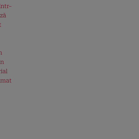
într-
ază
t
n
în
ial
ilmat