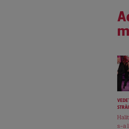
Ac
m
VEDE
STRĂ
Hali
s-a 