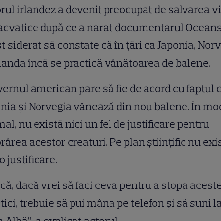
rul irlandez a devenit preocupat de salvarea vi
cvatice după ce a narat documentarul Oceans.
st siderat să constate că în ţări ca Japonia, Nor
slanda încă se practică vânătoarea de balene.
ernul american pare să fie de acord cu faptul 
nia şi Norvegia vânează din nou balene. În mo
al, nu există nici un fel de justificare pentru
ârea acestor creaturi. Pe plan ştiinţific nu exi
 o justificare.
că, dacă vrei să faci ceva pentru a stopa acest
tici, trebuie să pui mâna pe telefon şi să suni l
 Albă”, a explicat actorul.