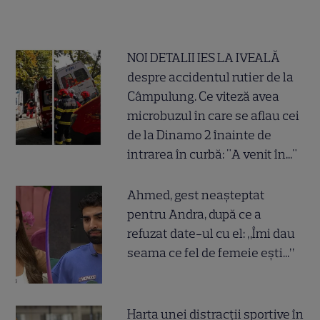
NOI DETALII IES LA IVEALĂ
despre accidentul rutier de la
Câmpulung. Ce viteză avea
microbuzul în care se aflau cei
de la Dinamo 2 înainte de
intrarea în curbă: "A venit în..."
Ahmed, gest neașteptat
pentru Andra, după ce a
refuzat date-ul cu el: „Îmi dau
seama ce fel de femeie ești...”
Harta unei distracții sportive în