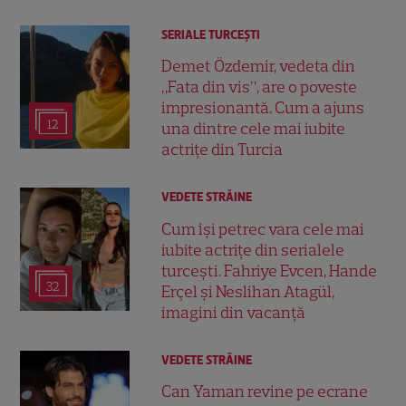
SERIALE TURCEŞTI
Demet Özdemir, vedeta din
„Fata din vis”, are o poveste
impresionantă. Cum a ajuns
12
una dintre cele mai iubite
actrițe din Turcia
VEDETE STRĂINE
Cum își petrec vara cele mai
iubite actrițe din serialele
turcești. Fahriye Evcen, Hande
32
Erçel și Neslihan Atagül,
imagini din vacanță
VEDETE STRĂINE
Can Yaman revine pe ecrane