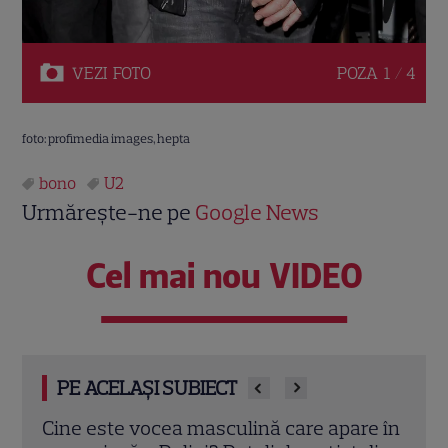
VEZI
FOTO
POZA
1 / 4
foto: profimedia images, hepta
bono
U2
Urmărește-ne pe
Google News
Cel mai nou VIDEO
PE ACELAȘI SUBIECT
 masculină care apare în
Smiley, Alex Velea și Con