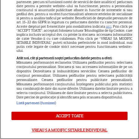
noile sezoane din „Outer
partenere, precum si furnizorii nostri de servicii de date analitice) prelucram
date pentru a permite website-ului sa functioneze, pentru a personaliza
16
Banks” și „Un veac de
continutul si anunturile publicitare afisate in functie de interesele si/sau
profilul dvs., pentru a va oferi functionalitati aferente retelelor de socializare
singurătate”
si pentru a analiza traficul pe website. Beneficiati de drepturile prevazute de
art. 15-22 din GDPR in legatura cu prelucrarea datelor cu caracter personal.
Aceste drepturi pot fi exercitate prin modalitatea indicata
aici
. Prin click pe
“ACCEPT TOATE”, acceptati folosirea tuturor Tehnologiilor de tip Cookie, care
VEDETE STRĂINE
implica inclusiv acceptul dvs. cu privire la stocarea/accesarea informatiilor
de catre Vendor-ii cu care colaboram. Prin click pe “VREAU SA MODIFIC
Sean Astin din „Stăpânul
SETARILE INDIVIDUAL” puteti schimba preferintele in mod individual, mai
putin cele legate de cookie strict necesare pentru functionarea website-
Inelelor” a fost nevoit să își
ului.
vândă casa din cauza
Atât noi, cât și partenerii noștri prelucrăm datele pentru a oferi:
Măsurarea performanței reclamelor. Utilizarea profilurilor pentru selectarea
14
salariului mic: Câți bani a
conținutului personalizat. Stocarea și/sau accesarea informațiilor de pe un
primit de fapt
dispozitiv. Dezvoltarea și îmbunătățirea serviciilor. Crearea profilurilor de
conținut personalizat. Utilizarea profilurilor pentru selectarea publicității
personalizate. Crearea profilurilor pentru publicitate personalizată.
Măsurarea performanței conținutului. Înțelegerea publicului prin statistici
VEDETE STRĂINE
sau combinații de date din surse diferite. Utilizarea datelor limitate pentru a
selecta conținutul. Utilizarea de date limitate pentru a selecta publicitatea.
Date precise de geolocație și identificarea prin scanarea dispozitivului.
Elon Musk, atac la adresa
Listă parteneri (furnizori)
regizorului premiat cu Oscar
care a realizat documentarul
ACCEPT TOATE
14
despre viața sa. Filmul are 232
de minute
VREAU SA MODIFIC SETARILE INDIVIDUAL