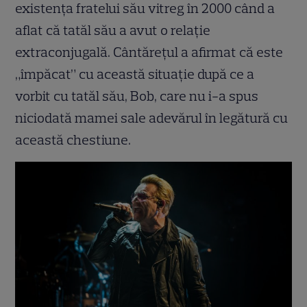
existenţa fratelui său vitreg în 2000 când a
aflat că tatăl său a avut o relaţie
extraconjugală. Cântăreţul a afirmat că este
„împăcat” cu această situaţie după ce a
vorbit cu tatăl său, Bob, care nu i-a spus
niciodată mamei sale adevărul în legătură cu
această chestiune.