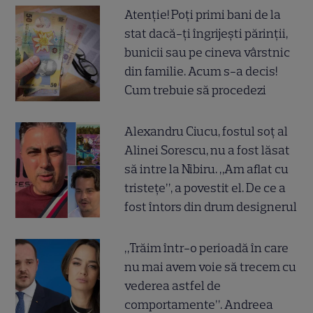
Atenție! Poți primi bani de la
stat dacă-ți îngrijești părinții,
bunicii sau pe cineva vârstnic
din familie. Acum s-a decis!
Cum trebuie să procedezi
Alexandru Ciucu, fostul soț al
Alinei Sorescu, nu a fost lăsat
să intre la Nibiru. „Am aflat cu
tristețe”, a povestit el. De ce a
fost întors din drum designerul
„Trăim într-o perioadă în care
nu mai avem voie să trecem cu
vederea astfel de
comportamente”. Andreea