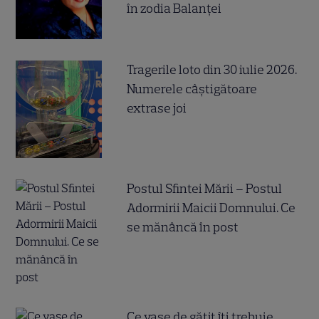
în zodia Balanței
Tragerile loto din 30 iulie 2026.
Numerele câştigătoare
extrase joi
Postul Sfintei Mării – Postul
Adormirii Maicii Domnului. Ce
se mănâncă în post
Ce vase de gătit îți trebuie