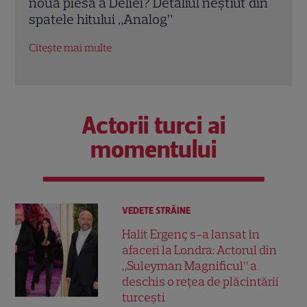
iei? Detaliul neștiut din
lansează „Două vorbe-n p
„Analog”
emoționantă despre o dra
a durat, dar a durut”
Citește mai multe
Actorii turci ai
momentului
VEDETE STRĂINE
Halit Ergenç s-a lansat în
afaceri la Londra: Actorul din
„Suleyman Magnificul” a
deschis o rețea de plăcintării
turcești