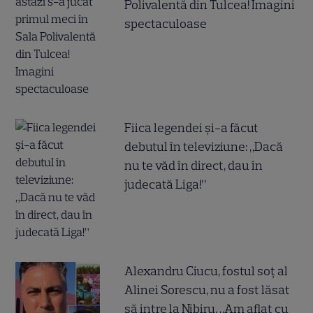
Polivalentă din Tulcea! Imagini
spectaculoase
Fiica legendei și-a făcut
debutul în televiziune: „Dacă
nu te văd în direct, dau în
judecată Liga!”
Alexandru Ciucu, fostul soț al
Alinei Sorescu, nu a fost lăsat
să intre la Nibiru. „Am aflat cu