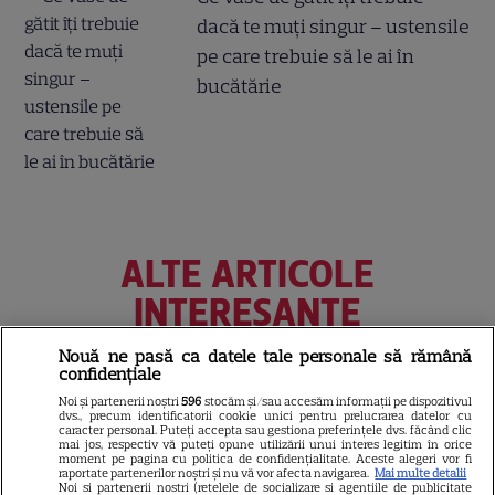
dacă te muți singur – ustensile
pe care trebuie să le ai în
bucătărie
ALTE ARTICOLE
INTERESANTE
Nouă ne pasă ca datele tale personale să rămână
confidențiale
Noi și partenerii noștri
596
stocăm și/sau accesăm informații pe dispozitivul
NETFLIX
dvs., precum identificatorii cookie unici pentru prelucrarea datelor cu
caracter personal. Puteți accepta sau gestiona preferințele dvs. făcând clic
mai jos, respectiv vă puteți opune utilizării unui interes legitim în orice
Noutăți Netflix în august 2026:
moment pe pagina cu politica de confidențialitate. Aceste alegeri vor fi
Robert De Niro, „Nosferatu” și
raportate partenerilor noștri și nu vă vor afecta navigarea.
Mai multe detalii
Noi si partenerii nostri (retelele de socializare si agentiile de publicitate