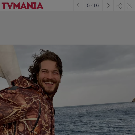
5
/
16