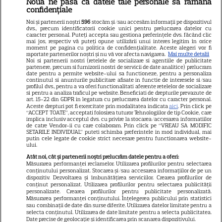
Nouă ne pasă ca datele tale personale să rămână
confidențiale
Atenție! Poți primi bani de la
Noi și partenerii noștri
596
stocăm și/sau accesăm informații pe dispozitivul
stat dacă-ți îngrijești părinții,
dvs., precum identificatorii cookie unici pentru prelucrarea datelor cu
caracter personal. Puteți accepta sau gestiona preferințele dvs. făcând clic
bunicii sau pe cineva vârstnic
mai jos, respectiv vă puteți opune utilizării unui interes legitim în orice
moment pe pagina cu politica de confidențialitate. Aceste alegeri vor fi
din familie. Acum s-a decis!
raportate partenerilor noștri și nu vă vor afecta navigarea.
Mai multe detalii
Noi si partenerii nostri (retelele de socializare si agentiile de publicitate
Cum trebuie să procedezi
partenere, precum si furnizorii nostri de servicii de date analitice) prelucram
date pentru a permite website-ului sa functioneze, pentru a personaliza
continutul si anunturile publicitare afisate in functie de interesele si/sau
profilul dvs., pentru a va oferi functionalitati aferente retelelor de socializare
si pentru a analiza traficul pe website. Beneficiati de drepturile prevazute de
Jorge, revoltat după ce și-a
art. 15-22 din GDPR in legatura cu prelucrarea datelor cu caracter personal.
Aceste drepturi pot fi exercitate prin modalitatea indicata
aici
. Prin click pe
găsit apartamentul de la mare
“ACCEPT TOATE”, acceptati folosirea tuturor Tehnologiilor de tip Cookie, care
implica inclusiv acceptul dvs. cu privire la stocarea/accesarea informatiilor
devastat. Ce au lăsat în urmă
de catre Vendor-ii cu care colaboram. Prin click pe “VREAU SA MODIFIC
SETARILE INDIVIDUAL” puteti schimba preferintele in mod individual, mai
turiștii este strigător la Cer
putin cele legate de cookie strict necesare pentru functionarea website-
ului.
Atât noi, cât și partenerii noștri prelucrăm datele pentru a oferi:
Măsurarea performanței reclamelor. Utilizarea profilurilor pentru selectarea
conținutului personalizat. Stocarea și/sau accesarea informațiilor de pe un
dispozitiv. Dezvoltarea și îmbunătățirea serviciilor. Crearea profilurilor de
Fiul Deei și al lui Dinu Maxer a
conținut personalizat. Utilizarea profilurilor pentru selectarea publicității
personalizate. Crearea profilurilor pentru publicitate personalizată.
intrat la un liceu de renume
Măsurarea performanței conținutului. Înțelegerea publicului prin statistici
din București. Andreas, admis
sau combinații de date din surse diferite. Utilizarea datelor limitate pentru a
selecta conținutul. Utilizarea de date limitate pentru a selecta publicitatea.
fără meditații, cu note maxime
Date precise de geolocație și identificarea prin scanarea dispozitivului.